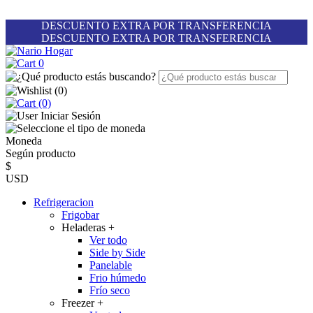
DESCUENTO EXTRA POR TRANSFERENCIA
DESCUENTO EXTRA POR TRANSFERENCIA
0
(
0
)
(0)
Iniciar Sesión
Moneda
Según producto
$
USD
Refrigeracion
Frigobar
Heladeras
+
Ver todo
Side by Side
Panelable
Frio húmedo
Frío seco
Freezer
+