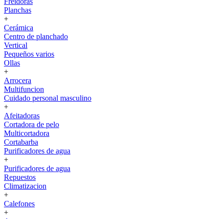
Freidoras
Planchas
+
Cerámica
Centro de planchado
Vertical
Pequeños varios
Ollas
+
Arrocera
Multifuncion
Cuidado personal masculino
+
Afeitadoras
Cortadora de pelo
Multicortadora
Cortabarba
Purificadores de agua
+
Purificadores de agua
Repuestos
Climatizacion
+
Calefones
+