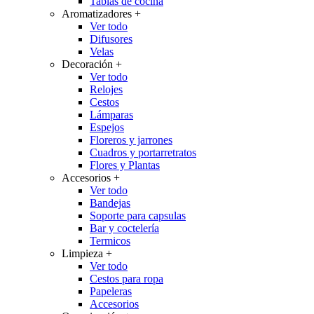
Tablas de cocina
Aromatizadores
+
Ver todo
Difusores
Velas
Decoración
+
Ver todo
Relojes
Cestos
Lámparas
Espejos
Floreros y jarrones
Cuadros y portarretratos
Flores y Plantas
Accesorios
+
Ver todo
Bandejas
Soporte para capsulas
Bar y coctelería
Termicos
Limpieza
+
Ver todo
Cestos para ropa
Papeleras
Accesorios