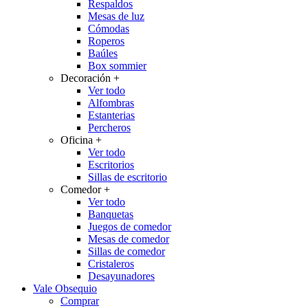
Respaldos
Mesas de luz
Cómodas
Roperos
Baúles
Box sommier
Decoración
+
Ver todo
Alfombras
Estanterias
Percheros
Oficina
+
Ver todo
Escritorios
Sillas de escritorio
Comedor
+
Ver todo
Banquetas
Juegos de comedor
Mesas de comedor
Sillas de comedor
Cristaleros
Desayunadores
Vale Obsequio
Comprar