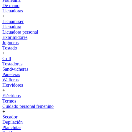
Planetaria
De mano
Licuadoras
+
Licuamixer
Licuadora
Licuadora personal
Exprimidores
Jugueras
Tostado
+
Grill
Tostadoras
Sandwicheras
Paneteras
Wafleras
Hervidores
+
Eléctricos
Termos
Cuidado personal femenino
+
Secador
Depilación
Planchitas