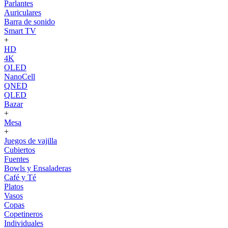
Parlantes
Auriculares
Barra de sonido
Smart TV
+
HD
4K
OLED
NanoCell
QNED
QLED
Bazar
+
Mesa
+
Juegos de vajilla
Cubiertos
Fuentes
Bowls y Ensaladeras
Café y Té
Platos
Vasos
Copas
Copetineros
Individuales