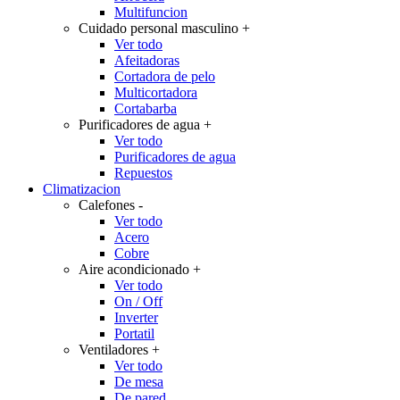
Multifuncion
Cuidado personal masculino
+
Ver todo
Afeitadoras
Cortadora de pelo
Multicortadora
Cortabarba
Purificadores de agua
+
Ver todo
Purificadores de agua
Repuestos
Climatizacion
Calefones
-
Ver todo
Acero
Cobre
Aire acondicionado
+
Ver todo
On / Off
Inverter
Portatil
Ventiladores
+
Ver todo
De mesa
De pared