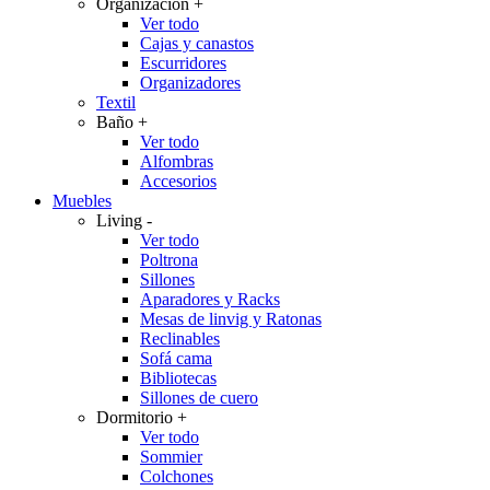
Organización
+
Ver todo
Cajas y canastos
Escurridores
Organizadores
Textil
Baño
+
Ver todo
Alfombras
Accesorios
Muebles
Living
-
Ver todo
Poltrona
Sillones
Aparadores y Racks
Mesas de linvig y Ratonas
Reclinables
Sofá cama
Bibliotecas
Sillones de cuero
Dormitorio
+
Ver todo
Sommier
Colchones