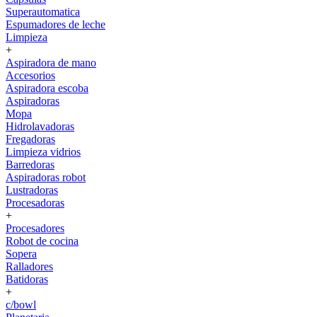
Superautomatica
Espumadores de leche
Limpieza
+
Aspiradora de mano
Accesorios
Aspiradora escoba
Aspiradoras
Mopa
Hidrolavadoras
Fregadoras
Limpieza vidrios
Barredoras
Aspiradoras robot
Lustradoras
Procesadoras
+
Procesadores
Robot de cocina
Sopera
Ralladores
Batidoras
+
c/bowl