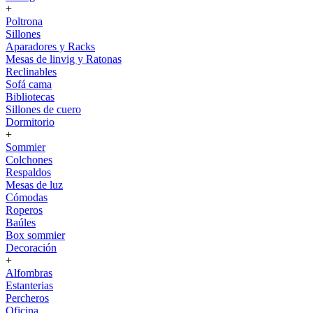
+
Poltrona
Sillones
Aparadores y Racks
Mesas de linvig y Ratonas
Reclinables
Sofá cama
Bibliotecas
Sillones de cuero
Dormitorio
+
Sommier
Colchones
Respaldos
Mesas de luz
Cómodas
Roperos
Baúles
Box sommier
Decoración
+
Alfombras
Estanterias
Percheros
Oficina