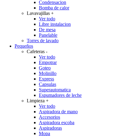
Condensacion
Bomba de calor
Lavavajillas
+
Ver todo
Libre instalacion
De mesa
Panelable
Torres de lavado
Pequeños
Cafeteras
-
Ver todo
Empotrar
Goteo
Molinillo
Express
Capsulas
Superautomatica
Espumadores de leche
Limpieza
+
Ver todo
Aspiradora de mano
Accesorios
Aspiradora escoba
Aspiradoras
Mopa