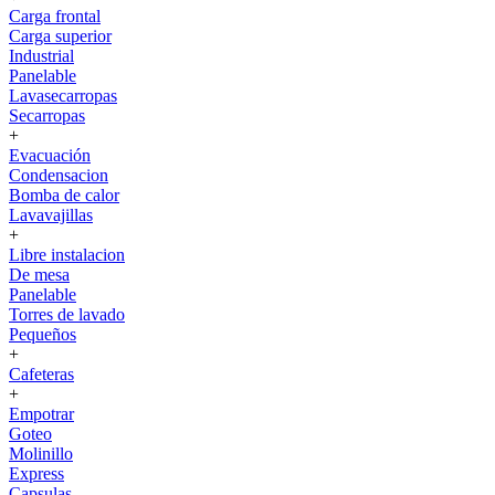
Carga frontal
Carga superior
Industrial
Panelable
Lavasecarropas
Secarropas
+
Evacuación
Condensacion
Bomba de calor
Lavavajillas
+
Libre instalacion
De mesa
Panelable
Torres de lavado
Pequeños
+
Cafeteras
+
Empotrar
Goteo
Molinillo
Express
Capsulas