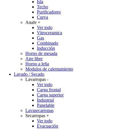
Isla
Techo
Purificadores
Curva
Anafe
+
Ver todo
Vitroceramica
Gas
Combinado
Inducción
Horno de mesada
Aire libre
Horno a leña
Modulos de calentamiento
Lavado / Secado
Lavarropas
-
Ver todo
Carga frontal
Carga superior
Industrial
Panelable
Lavasecarropas
Secarropas
+
Ver todo
Evacuación