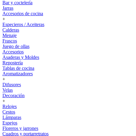
Bar y coctelería
Jarras
Accesorios de cocina
+
Especieros / Aceiteras
Calderas
Menaje
Frascos
Juego de ollas
Accesorios
Asaderas y Moldes
Repostería
Tablas de cocina
Aromatizadores
+
Difusores
Velas
Decoración
+
Relojes
Cestos
Lámparas
Espejos
Floreros y jarrones
Cuadros y portarretratos