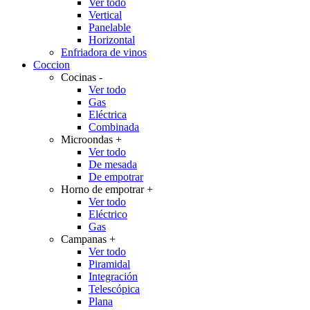
Ver todo
Vertical
Panelable
Horizontal
Enfriadora de vinos
Coccion
Cocinas
-
Ver todo
Gas
Eléctrica
Combinada
Microondas
+
Ver todo
De mesada
De empotrar
Horno de empotrar
+
Ver todo
Eléctrico
Gas
Campanas
+
Ver todo
Piramidal
Integración
Telescópica
Plana