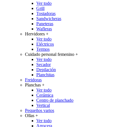
Ver todo
Grill
Tostadoras
Sandwicheras
Paneteras
Wafleras
Hervidores
+
Ver todo
Eléctricos
Termos
Cuidado personal femenino
+
Ver todo
Secador
Depilación
Planchitas
Freidoras
Planchas
+
Ver todo
Cerámica
Centro de planchado
Vertical
Pequeños varios
Ollas
+
Ver todo
Arrocera