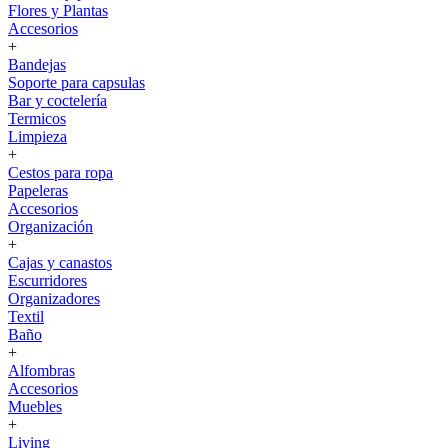
Flores y Plantas
Accesorios
+
Bandejas
Soporte para capsulas
Bar y coctelería
Termicos
Limpieza
+
Cestos para ropa
Papeleras
Accesorios
Organización
+
Cajas y canastos
Escurridores
Organizadores
Textil
Baño
+
Alfombras
Accesorios
Muebles
+
Living