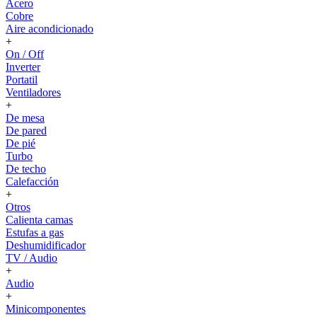
Acero
Cobre
Aire acondicionado
+
On / Off
Inverter
Portatil
Ventiladores
+
De mesa
De pared
De pié
Turbo
De techo
Calefacción
+
Otros
Calienta camas
Estufas a gas
Deshumidificador
TV / Audio
+
Audio
+
Minicomponentes