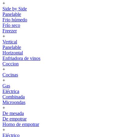
+
Side by Side
Panelable
Frio húmedo
Frío seco
Freezer
+
Vertical
Panelable
Horizontal
Enfriadora de vinos
Coccion
+
Cocinas
+
Gas
Eléctrica
Combinada
Microondas
+
De mesada
De empotrar
Horno de empotrar
+
Eléctrico