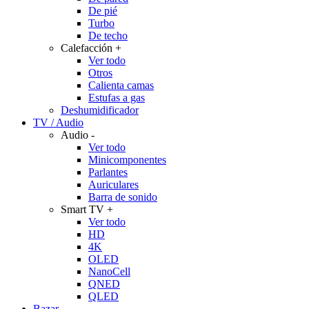
De pié
Turbo
De techo
Calefacción
+
Ver todo
Otros
Calienta camas
Estufas a gas
Deshumidificador
TV / Audio
Audio
-
Ver todo
Minicomponentes
Parlantes
Auriculares
Barra de sonido
Smart TV
+
Ver todo
HD
4K
OLED
NanoCell
QNED
QLED
Bazar