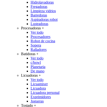
Hidrolavadoras
Fregadoras
Limpieza vidrios
Barredoras
Aspiradoras robot
Lustradoras
Procesadoras
+
Ver todo
Procesadores
Robot de cocina
Sopera
Ralladores
Batidoras
+
Ver todo
c/bowl
Planetaria
De mano
Licuadoras
+
Ver todo
Licuamixer
Licuadora
Licuadora personal
Exprimidores
Jugueras
Tostado
+