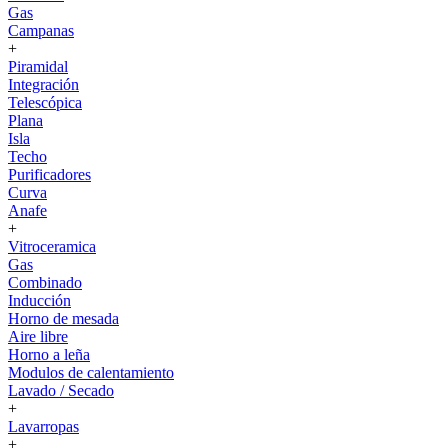
Gas
Campanas
+
Piramidal
Integración
Telescópica
Plana
Isla
Techo
Purificadores
Curva
Anafe
+
Vitroceramica
Gas
Combinado
Inducción
Horno de mesada
Aire libre
Horno a leña
Modulos de calentamiento
Lavado / Secado
+
Lavarropas
+