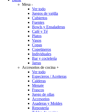
Mesa
-
Ver todo
Juegos de vajilla
Cubiertos
Fuentes
Bowls y Ensaladeras
Café y Té
Platos
Vasos
Copas
Copetineros
Individuales
Bar y coctelería
Jarras
Accesorios de cocina
+
Ver todo
Especieros / Aceiteras
Calderas
Menaje
Frascos
Juego de ollas
Accesorios
Asaderas y Moldes
Repostería