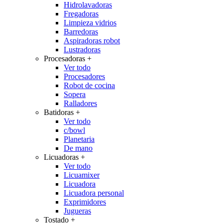
Hidrolavadoras
Fregadoras
Limpieza vidrios
Barredoras
Aspiradoras robot
Lustradoras
Procesadoras
+
Ver todo
Procesadores
Robot de cocina
Sopera
Ralladores
Batidoras
+
Ver todo
c/bowl
Planetaria
De mano
Licuadoras
+
Ver todo
Licuamixer
Licuadora
Licuadora personal
Exprimidores
Jugueras
Tostado
+