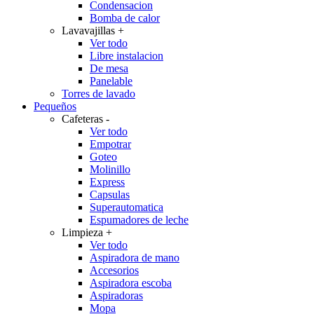
Condensacion
Bomba de calor
Lavavajillas
+
Ver todo
Libre instalacion
De mesa
Panelable
Torres de lavado
Pequeños
Cafeteras
-
Ver todo
Empotrar
Goteo
Molinillo
Express
Capsulas
Superautomatica
Espumadores de leche
Limpieza
+
Ver todo
Aspiradora de mano
Accesorios
Aspiradora escoba
Aspiradoras
Mopa