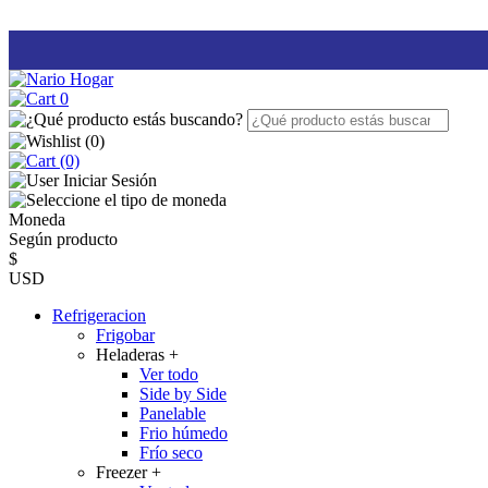
0
(
0
)
(0)
Iniciar Sesión
Moneda
Según producto
$
USD
Refrigeracion
Frigobar
Heladeras
+
Ver todo
Side by Side
Panelable
Frio húmedo
Frío seco
Freezer
+