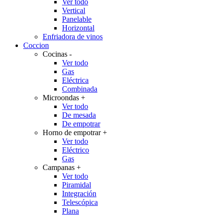
Ver todo
Vertical
Panelable
Horizontal
Enfriadora de vinos
Coccion
Cocinas
-
Ver todo
Gas
Eléctrica
Combinada
Microondas
+
Ver todo
De mesada
De empotrar
Horno de empotrar
+
Ver todo
Eléctrico
Gas
Campanas
+
Ver todo
Piramidal
Integración
Telescópica
Plana