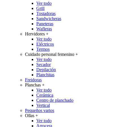
Ver todo
Grill
Tostadoras
Sandwicheras
Paneteras
Wafleras
Hervidores
+
Ver todo
Eléctricos
Termos
Cuidado personal femenino
+
Ver todo
Secador
Depilación
Planchitas
Freidoras
Planchas
+
Ver todo
Cerámica
Centro de planchado
Vertical
Pequeños varios
Ollas
+
Ver todo
Arrocera