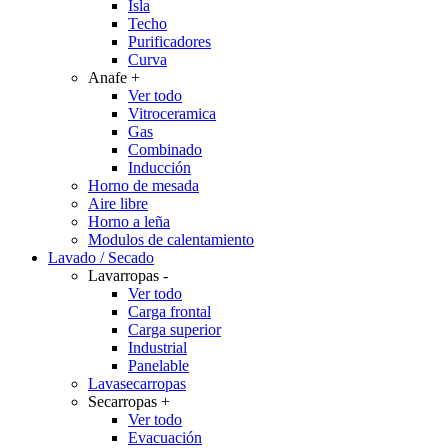
Isla
Techo
Purificadores
Curva
Anafe
+
Ver todo
Vitroceramica
Gas
Combinado
Inducción
Horno de mesada
Aire libre
Horno a leña
Modulos de calentamiento
Lavado / Secado
Lavarropas
-
Ver todo
Carga frontal
Carga superior
Industrial
Panelable
Lavasecarropas
Secarropas
+
Ver todo
Evacuación