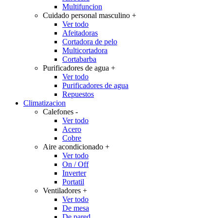
Multifuncion
Cuidado personal masculino
+
Ver todo
Afeitadoras
Cortadora de pelo
Multicortadora
Cortabarba
Purificadores de agua
+
Ver todo
Purificadores de agua
Repuestos
Climatizacion
Calefones
-
Ver todo
Acero
Cobre
Aire acondicionado
+
Ver todo
On / Off
Inverter
Portatil
Ventiladores
+
Ver todo
De mesa
De pared