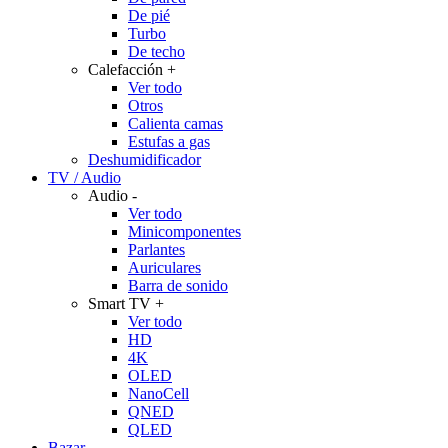
De pié
Turbo
De techo
Calefacción
+
Ver todo
Otros
Calienta camas
Estufas a gas
Deshumidificador
TV / Audio
Audio
-
Ver todo
Minicomponentes
Parlantes
Auriculares
Barra de sonido
Smart TV
+
Ver todo
HD
4K
OLED
NanoCell
QNED
QLED
Bazar