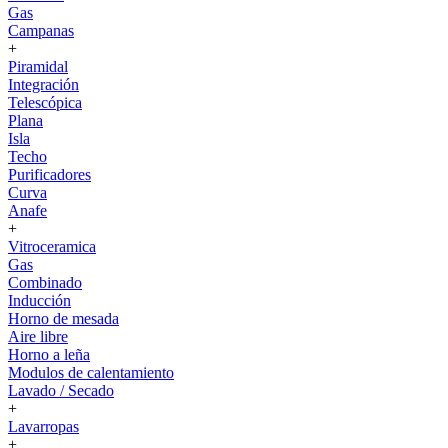
Gas
Campanas
+
Piramidal
Integración
Telescópica
Plana
Isla
Techo
Purificadores
Curva
Anafe
+
Vitroceramica
Gas
Combinado
Inducción
Horno de mesada
Aire libre
Horno a leña
Modulos de calentamiento
Lavado / Secado
+
Lavarropas
+