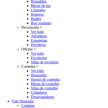
Respaldos
Mesas de luz
Cómodas
Roperos
Baúles
Box sommier
Decoración
+
Ver todo
Alfombras
Estanterias
Percheros
Oficina
+
Ver todo
Escritorios
Sillas de escritorio
Comedor
+
Ver todo
Banquetas
Juegos de comedor
Mesas de comedor
Sillas de comedor
Cristaleros
Desayunadores
Vale Obsequio
Comprar