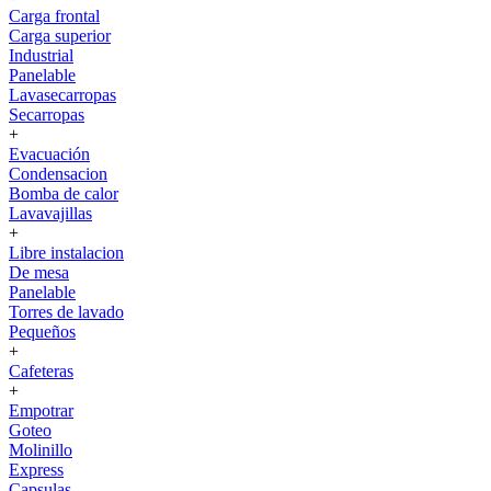
Carga frontal
Carga superior
Industrial
Panelable
Lavasecarropas
Secarropas
+
Evacuación
Condensacion
Bomba de calor
Lavavajillas
+
Libre instalacion
De mesa
Panelable
Torres de lavado
Pequeños
+
Cafeteras
+
Empotrar
Goteo
Molinillo
Express
Capsulas