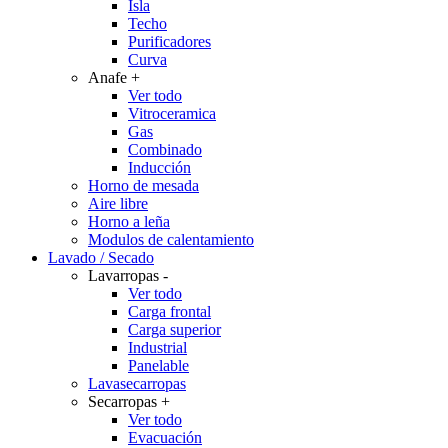
Isla
Techo
Purificadores
Curva
Anafe
+
Ver todo
Vitroceramica
Gas
Combinado
Inducción
Horno de mesada
Aire libre
Horno a leña
Modulos de calentamiento
Lavado / Secado
Lavarropas
-
Ver todo
Carga frontal
Carga superior
Industrial
Panelable
Lavasecarropas
Secarropas
+
Ver todo
Evacuación