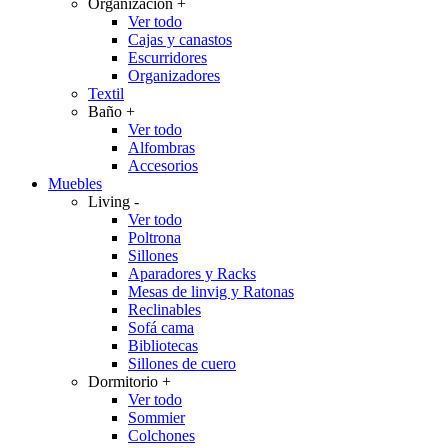
Organización
+
Ver todo
Cajas y canastos
Escurridores
Organizadores
Textil
Baño
+
Ver todo
Alfombras
Accesorios
Muebles
Living
-
Ver todo
Poltrona
Sillones
Aparadores y Racks
Mesas de linvig y Ratonas
Reclinables
Sofá cama
Bibliotecas
Sillones de cuero
Dormitorio
+
Ver todo
Sommier
Colchones