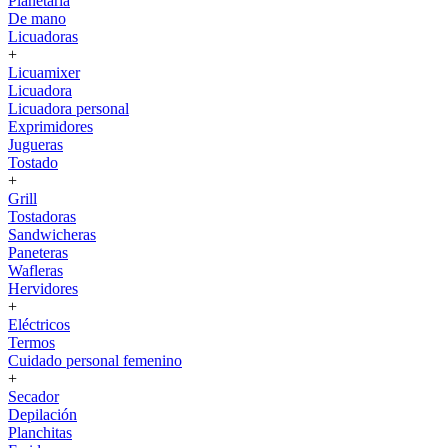
Planetaria
De mano
Licuadoras
+
Licuamixer
Licuadora
Licuadora personal
Exprimidores
Jugueras
Tostado
+
Grill
Tostadoras
Sandwicheras
Paneteras
Wafleras
Hervidores
+
Eléctricos
Termos
Cuidado personal femenino
+
Secador
Depilación
Planchitas