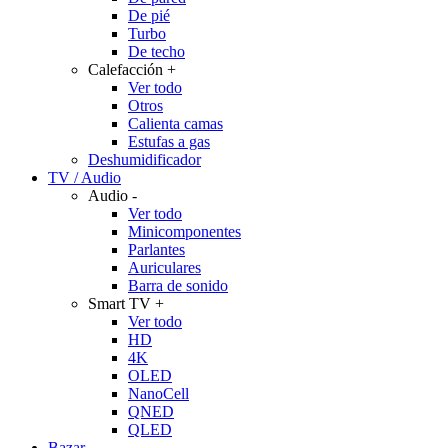
De pié
Turbo
De techo
Calefacción
+
Ver todo
Otros
Calienta camas
Estufas a gas
Deshumidificador
TV / Audio
Audio
-
Ver todo
Minicomponentes
Parlantes
Auriculares
Barra de sonido
Smart TV
+
Ver todo
HD
4K
OLED
NanoCell
QNED
QLED
Bazar