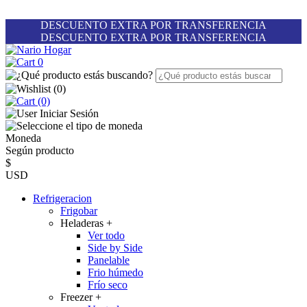
DESCUENTO EXTRA POR TRANSFERENCIA
DESCUENTO EXTRA POR TRANSFERENCIA
0
(
0
)
(0)
Iniciar Sesión
Moneda
Según producto
$
USD
Refrigeracion
Frigobar
Heladeras
+
Ver todo
Side by Side
Panelable
Frio húmedo
Frío seco
Freezer
+