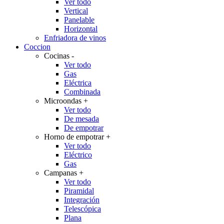
Ver todo
Vertical
Panelable
Horizontal
Enfriadora de vinos
Coccion
Cocinas
-
Ver todo
Gas
Eléctrica
Combinada
Microondas
+
Ver todo
De mesada
De empotrar
Horno de empotrar
+
Ver todo
Eléctrico
Gas
Campanas
+
Ver todo
Piramidal
Integración
Telescópica
Plana