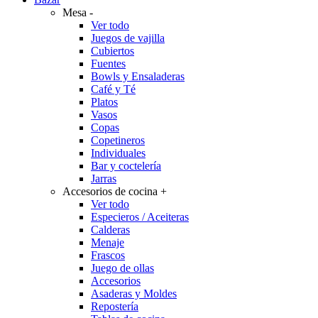
Mesa
-
Ver todo
Juegos de vajilla
Cubiertos
Fuentes
Bowls y Ensaladeras
Café y Té
Platos
Vasos
Copas
Copetineros
Individuales
Bar y coctelería
Jarras
Accesorios de cocina
+
Ver todo
Especieros / Aceiteras
Calderas
Menaje
Frascos
Juego de ollas
Accesorios
Asaderas y Moldes
Repostería