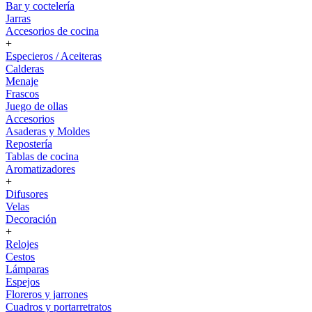
Bar y coctelería
Jarras
Accesorios de cocina
+
Especieros / Aceiteras
Calderas
Menaje
Frascos
Juego de ollas
Accesorios
Asaderas y Moldes
Repostería
Tablas de cocina
Aromatizadores
+
Difusores
Velas
Decoración
+
Relojes
Cestos
Lámparas
Espejos
Floreros y jarrones
Cuadros y portarretratos