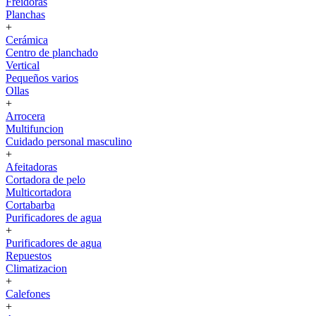
Freidoras
Planchas
+
Cerámica
Centro de planchado
Vertical
Pequeños varios
Ollas
+
Arrocera
Multifuncion
Cuidado personal masculino
+
Afeitadoras
Cortadora de pelo
Multicortadora
Cortabarba
Purificadores de agua
+
Purificadores de agua
Repuestos
Climatizacion
+
Calefones
+