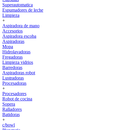
Superautomatica
Espumadores de leche
Limpieza
+
Aspiradora de mano
Accesorios
Aspiradora escoba
Aspiradoras
Mopa
Hidrolavadoras
Fregadoras
Limpieza vidrios
Barredoras
Aspiradoras robot
Lustradoras
Procesadoras
+
Procesadores
Robot de cocina
Sopera
Ralladores
Batidoras
+
c/bowl