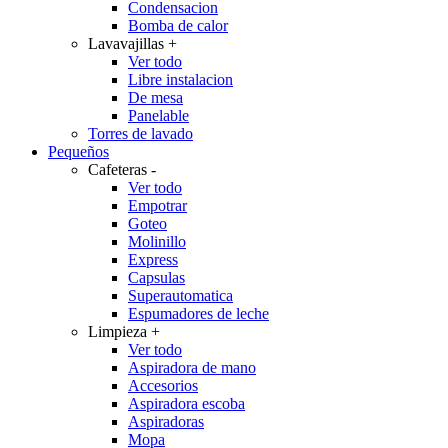
Condensacion
Bomba de calor
Lavavajillas
+
Ver todo
Libre instalacion
De mesa
Panelable
Torres de lavado
Pequeños
Cafeteras
-
Ver todo
Empotrar
Goteo
Molinillo
Express
Capsulas
Superautomatica
Espumadores de leche
Limpieza
+
Ver todo
Aspiradora de mano
Accesorios
Aspiradora escoba
Aspiradoras
Mopa