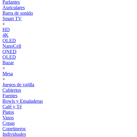
Parlantes
Auriculares
Barra de sonido
Smart TV
+
HD
4K
OLED
NanoCell
QNED
QLED
Bazar
+
Mesa
+
Juegos de vajilla
Cubiertos
Fuentes
Bowls y Ensaladeras
Café y Té
Platos
Vasos
Copas
Copetineros
Individuales