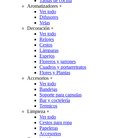
Tablas de cocina
Aromatizadores
+
Ver todo
Difusores
Velas
Decoración
+
Ver todo
Relojes
Cestos
Lámparas
Espejos
Floreros y jarrones
Cuadros y portarretratos
Flores y Plantas
Accesorios
+
Ver todo
Bandejas
Soporte para capsulas
Bar y coctelería
Termicos
Limpieza
+
Ver todo
Cestos para ropa
Papeleras
Accesorios