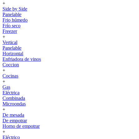
+
Side by Side
Panelable
Frio húmedo
Frío seco
Freezer
+
Vertical
Panelable
Horizontal
Enfriadora de vinos
Coccion
+
Cocinas
+
Gas
Eléctrica
Combinada
Microondas
+
De mesada
De empotrar
Horno de empotrar
+
Eléctrico