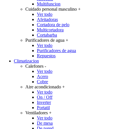
Multifuncion
Cuidado personal masculino
+
Ver todo
Afeitadoras
Cortadora de pelo
Multicortadora
Cortabarba
Purificadores de agua
+
Ver todo
Purificadores de agua
Repuestos
Climatizacion
Calefones
-
Ver todo
Acero
Cobre
Aire acondicionado
+
Ver todo
On / Off
Inverter
Portatil
Ventiladores
+
Ver todo
De mesa
De pared