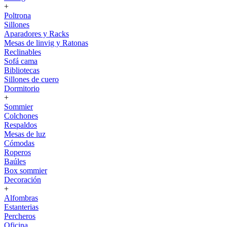
+
Poltrona
Sillones
Aparadores y Racks
Mesas de linvig y Ratonas
Reclinables
Sofá cama
Bibliotecas
Sillones de cuero
Dormitorio
+
Sommier
Colchones
Respaldos
Mesas de luz
Cómodas
Roperos
Baúles
Box sommier
Decoración
+
Alfombras
Estanterias
Percheros
Oficina