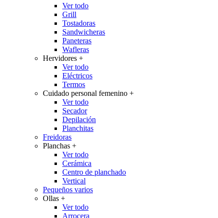
Ver todo
Grill
Tostadoras
Sandwicheras
Paneteras
Wafleras
Hervidores
+
Ver todo
Eléctricos
Termos
Cuidado personal femenino
+
Ver todo
Secador
Depilación
Planchitas
Freidoras
Planchas
+
Ver todo
Cerámica
Centro de planchado
Vertical
Pequeños varios
Ollas
+
Ver todo
Arrocera