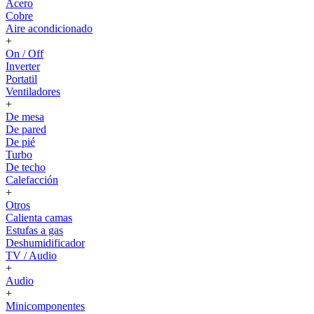
Acero
Cobre
Aire acondicionado
+
On / Off
Inverter
Portatil
Ventiladores
+
De mesa
De pared
De pié
Turbo
De techo
Calefacción
+
Otros
Calienta camas
Estufas a gas
Deshumidificador
TV / Audio
+
Audio
+
Minicomponentes