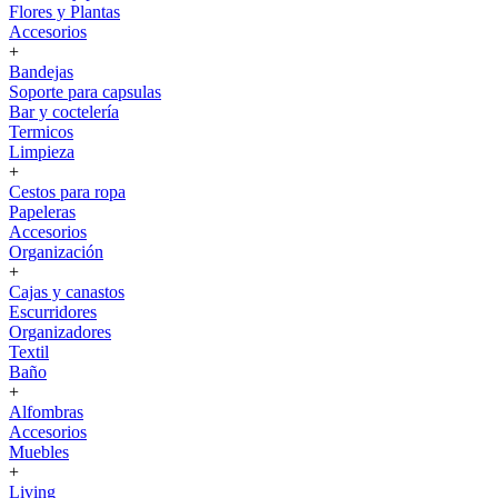
Flores y Plantas
Accesorios
+
Bandejas
Soporte para capsulas
Bar y coctelería
Termicos
Limpieza
+
Cestos para ropa
Papeleras
Accesorios
Organización
+
Cajas y canastos
Escurridores
Organizadores
Textil
Baño
+
Alfombras
Accesorios
Muebles
+
Living