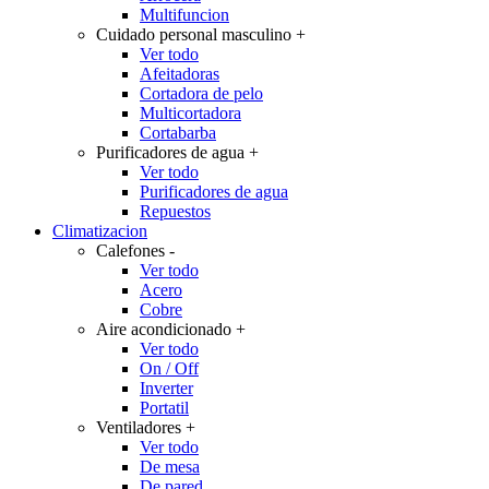
Multifuncion
Cuidado personal masculino
+
Ver todo
Afeitadoras
Cortadora de pelo
Multicortadora
Cortabarba
Purificadores de agua
+
Ver todo
Purificadores de agua
Repuestos
Climatizacion
Calefones
-
Ver todo
Acero
Cobre
Aire acondicionado
+
Ver todo
On / Off
Inverter
Portatil
Ventiladores
+
Ver todo
De mesa
De pared