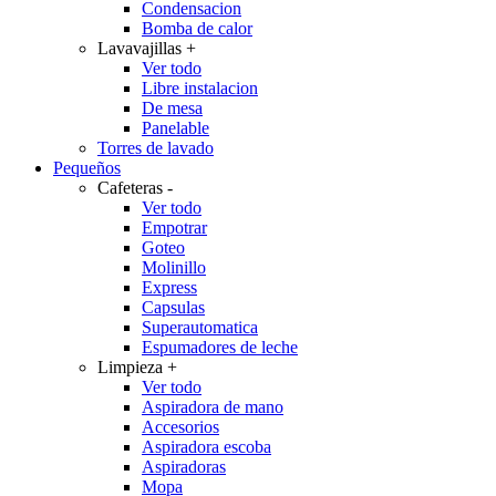
Condensacion
Bomba de calor
Lavavajillas
+
Ver todo
Libre instalacion
De mesa
Panelable
Torres de lavado
Pequeños
Cafeteras
-
Ver todo
Empotrar
Goteo
Molinillo
Express
Capsulas
Superautomatica
Espumadores de leche
Limpieza
+
Ver todo
Aspiradora de mano
Accesorios
Aspiradora escoba
Aspiradoras
Mopa