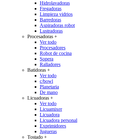
Hidrolavadoras
Fregadoras
Limpieza vidrios
Barredoras
Aspiradoras robot
Lustradoras
Procesadoras
+
Ver todo
Procesadores
Robot de cocina
Sopera
Ralladores
Batidoras
+
Ver todo
c/bowl
Planetaria
De mano
Licuadoras
+
Ver todo
Licuamixer
Licuadora
Licuadora personal
Exprimidores
Jugueras
Tostado
+