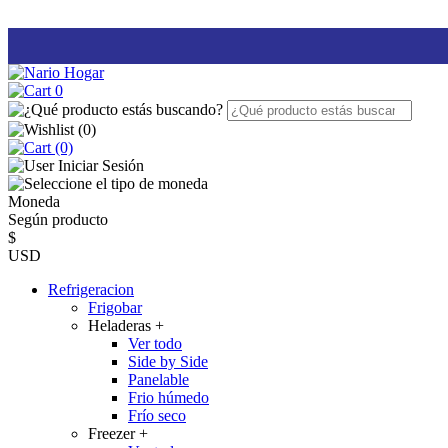
0
(
0
)
(0)
Iniciar Sesión
Moneda
Según producto
$
USD
Refrigeracion
Frigobar
Heladeras
+
Ver todo
Side by Side
Panelable
Frio húmedo
Frío seco
Freezer
+