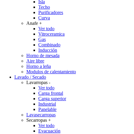
Isla
Techo
Purificadores
Curva
Anafe
+
Ver todo
Vitroceramica
Gas
Combinado
Inducción
Horno de mesada
Aire libre
Horno a leña
Modulos de calentamiento
Lavado / Secado
Lavarropas
-
Ver todo
Carga frontal
Carga superior
Industrial
Panelable
Lavasecarropas
Secarropas
+
Ver todo
Evacuación