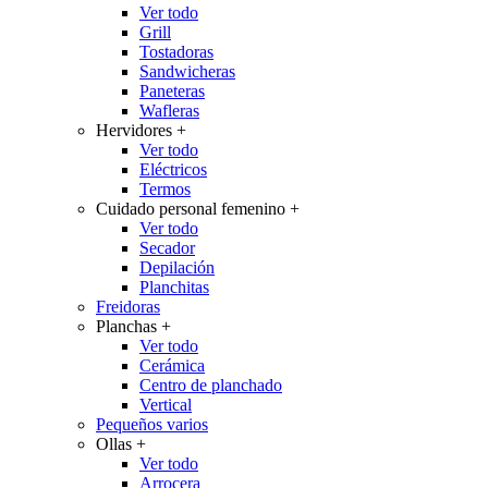
Ver todo
Grill
Tostadoras
Sandwicheras
Paneteras
Wafleras
Hervidores
+
Ver todo
Eléctricos
Termos
Cuidado personal femenino
+
Ver todo
Secador
Depilación
Planchitas
Freidoras
Planchas
+
Ver todo
Cerámica
Centro de planchado
Vertical
Pequeños varios
Ollas
+
Ver todo
Arrocera