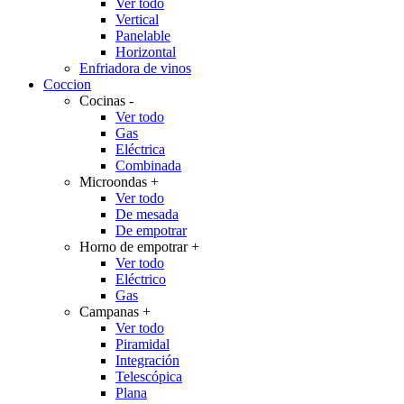
Ver todo
Vertical
Panelable
Horizontal
Enfriadora de vinos
Coccion
Cocinas
-
Ver todo
Gas
Eléctrica
Combinada
Microondas
+
Ver todo
De mesada
De empotrar
Horno de empotrar
+
Ver todo
Eléctrico
Gas
Campanas
+
Ver todo
Piramidal
Integración
Telescópica
Plana