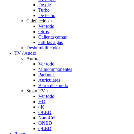
De pié
Turbo
De techo
Calefacción
+
Ver todo
Otros
Calienta camas
Estufas a gas
Deshumidificador
TV / Audio
Audio
-
Ver todo
Minicomponentes
Parlantes
Auriculares
Barra de sonido
Smart TV
+
Ver todo
HD
4K
OLED
NanoCell
QNED
QLED
Bazar