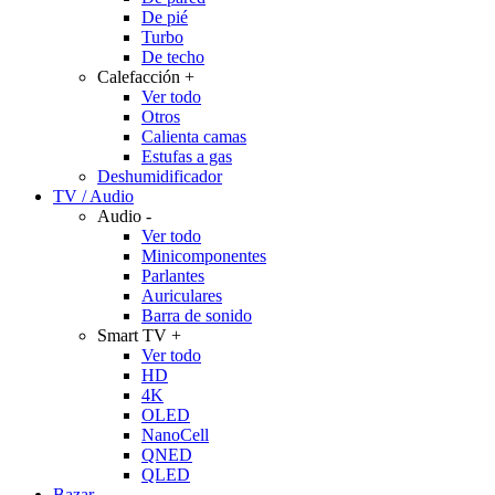
De pié
Turbo
De techo
Calefacción
+
Ver todo
Otros
Calienta camas
Estufas a gas
Deshumidificador
TV / Audio
Audio
-
Ver todo
Minicomponentes
Parlantes
Auriculares
Barra de sonido
Smart TV
+
Ver todo
HD
4K
OLED
NanoCell
QNED
QLED
Bazar