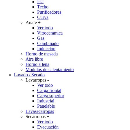
Isla
Techo
Purificadores
Curva
Anafe
+
Ver todo
Vitroceramica
Gas
Combinado
Inducción
Horno de mesada
Aire libre
Horno a leña
Modulos de calentamiento
Lavado / Secado
Lavarropas
-
Ver todo
Carga frontal
Carga superior
Industrial
Panelable
Lavasecarropas
Secarropas
+
Ver todo
Evacuación