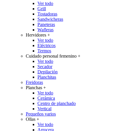
Ver todo
Grill
Tostadoras
Sandwicheras
Paneteras
Wafleras
Hervidores
+
Ver todo
Eléctricos
Termos
Cuidado personal femenino
+
Ver todo
Secador
Depilación
Planchitas
Freidoras
Planchas
+
Ver todo
Cerámica
Centro de planchado
Vertical
Pequeños varios
Ollas
+
Ver todo
Arrocera