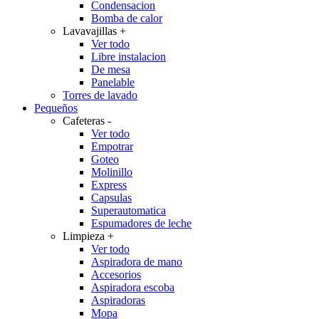
Condensacion
Bomba de calor
Lavavajillas
+
Ver todo
Libre instalacion
De mesa
Panelable
Torres de lavado
Pequeños
Cafeteras
-
Ver todo
Empotrar
Goteo
Molinillo
Express
Capsulas
Superautomatica
Espumadores de leche
Limpieza
+
Ver todo
Aspiradora de mano
Accesorios
Aspiradora escoba
Aspiradoras
Mopa