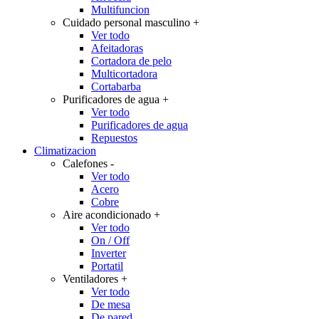
Multifuncion
Cuidado personal masculino
+
Ver todo
Afeitadoras
Cortadora de pelo
Multicortadora
Cortabarba
Purificadores de agua
+
Ver todo
Purificadores de agua
Repuestos
Climatizacion
Calefones
-
Ver todo
Acero
Cobre
Aire acondicionado
+
Ver todo
On / Off
Inverter
Portatil
Ventiladores
+
Ver todo
De mesa
De pared