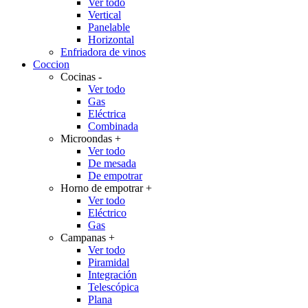
Ver todo
Vertical
Panelable
Horizontal
Enfriadora de vinos
Coccion
Cocinas
-
Ver todo
Gas
Eléctrica
Combinada
Microondas
+
Ver todo
De mesada
De empotrar
Horno de empotrar
+
Ver todo
Eléctrico
Gas
Campanas
+
Ver todo
Piramidal
Integración
Telescópica
Plana