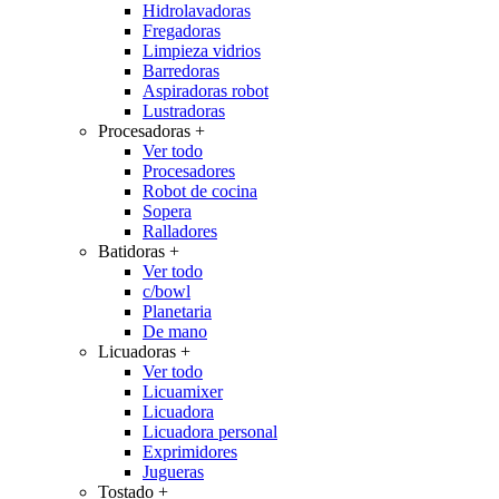
Hidrolavadoras
Fregadoras
Limpieza vidrios
Barredoras
Aspiradoras robot
Lustradoras
Procesadoras
+
Ver todo
Procesadores
Robot de cocina
Sopera
Ralladores
Batidoras
+
Ver todo
c/bowl
Planetaria
De mano
Licuadoras
+
Ver todo
Licuamixer
Licuadora
Licuadora personal
Exprimidores
Jugueras
Tostado
+