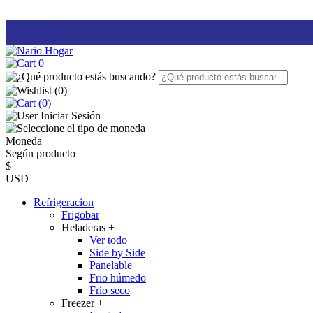
0
(
0
)
(0)
Iniciar Sesión
Moneda
Según producto
$
USD
Refrigeracion
Frigobar
Heladeras
+
Ver todo
Side by Side
Panelable
Frio húmedo
Frío seco
Freezer
+