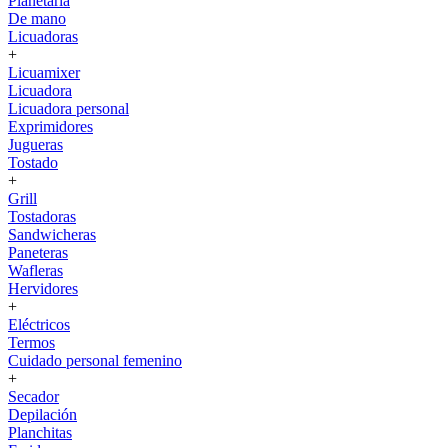
Planetaria
De mano
Licuadoras
+
Licuamixer
Licuadora
Licuadora personal
Exprimidores
Jugueras
Tostado
+
Grill
Tostadoras
Sandwicheras
Paneteras
Wafleras
Hervidores
+
Eléctricos
Termos
Cuidado personal femenino
+
Secador
Depilación
Planchitas