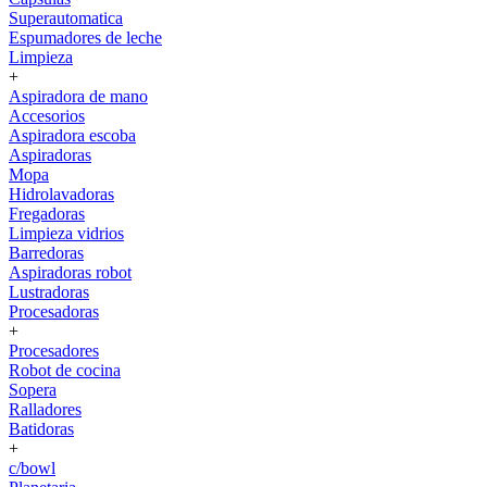
Superautomatica
Espumadores de leche
Limpieza
+
Aspiradora de mano
Accesorios
Aspiradora escoba
Aspiradoras
Mopa
Hidrolavadoras
Fregadoras
Limpieza vidrios
Barredoras
Aspiradoras robot
Lustradoras
Procesadoras
+
Procesadores
Robot de cocina
Sopera
Ralladores
Batidoras
+
c/bowl