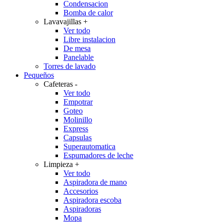
Condensacion
Bomba de calor
Lavavajillas
+
Ver todo
Libre instalacion
De mesa
Panelable
Torres de lavado
Pequeños
Cafeteras
-
Ver todo
Empotrar
Goteo
Molinillo
Express
Capsulas
Superautomatica
Espumadores de leche
Limpieza
+
Ver todo
Aspiradora de mano
Accesorios
Aspiradora escoba
Aspiradoras
Mopa