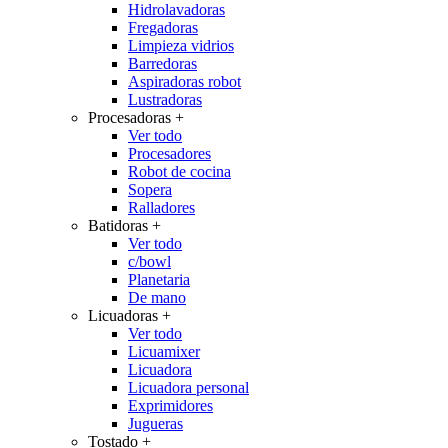
Hidrolavadoras
Fregadoras
Limpieza vidrios
Barredoras
Aspiradoras robot
Lustradoras
Procesadoras
+
Ver todo
Procesadores
Robot de cocina
Sopera
Ralladores
Batidoras
+
Ver todo
c/bowl
Planetaria
De mano
Licuadoras
+
Ver todo
Licuamixer
Licuadora
Licuadora personal
Exprimidores
Jugueras
Tostado
+