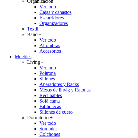
Organización
+
Ver todo
Cajas y canastos
Escurridores
Organizadores
Textil
Baño
+
Ver todo
Alfombras
Accesorios
Muebles
Living
-
Ver todo
Poltrona
Sillones
Aparadores y Racks
Mesas de linvig y Ratonas
Reclinables
Sofá cama
Bibliotecas
Sillones de cuero
Dormitorio
+
Ver todo
Sommier
Colchones