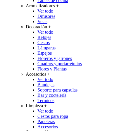
Tablas de cocina
Aromatizadores
+
Ver todo
Difusores
Velas
Decoración
+
Ver todo
Relojes
Cestos
Lámparas
Espejos
Floreros y jarrones
Cuadros y portarretratos
Flores y Plantas
Accesorios
+
Ver todo
Bandejas
Soporte para capsulas
Bar y coctelería
Termicos
Limpieza
+
Ver todo
Cestos para ropa
Papeleras
Accesorios