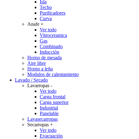
Isla
Techo
Purificadores
Curva
Anafe
+
Ver todo
Vitroceramica
Gas
Combinado
Inducción
Horno de mesada
Aire libre
Horno a leña
Modulos de calentamiento
Lavado / Secado
Lavarropas
-
Ver todo
Carga frontal
Carga superior
Industrial
Panelable
Lavasecarropas
Secarropas
+
Ver todo
Evacuación