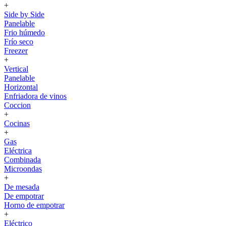
+
Side by Side
Panelable
Frio húmedo
Frío seco
Freezer
+
Vertical
Panelable
Horizontal
Enfriadora de vinos
Coccion
+
Cocinas
+
Gas
Eléctrica
Combinada
Microondas
+
De mesada
De empotrar
Horno de empotrar
+
Eléctrico