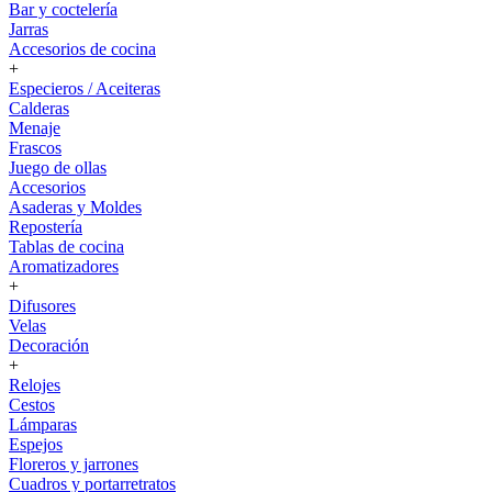
Bar y coctelería
Jarras
Accesorios de cocina
+
Especieros / Aceiteras
Calderas
Menaje
Frascos
Juego de ollas
Accesorios
Asaderas y Moldes
Repostería
Tablas de cocina
Aromatizadores
+
Difusores
Velas
Decoración
+
Relojes
Cestos
Lámparas
Espejos
Floreros y jarrones
Cuadros y portarretratos