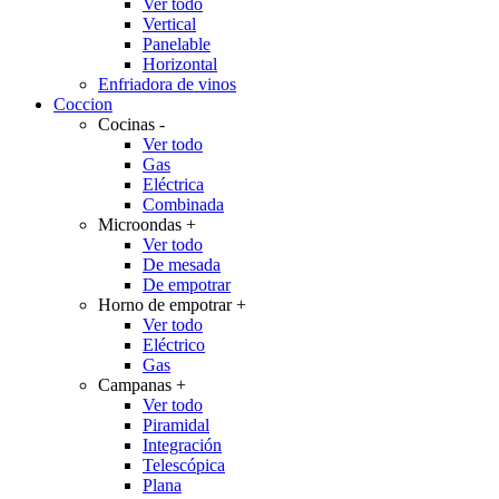
Ver todo
Vertical
Panelable
Horizontal
Enfriadora de vinos
Coccion
Cocinas
-
Ver todo
Gas
Eléctrica
Combinada
Microondas
+
Ver todo
De mesada
De empotrar
Horno de empotrar
+
Ver todo
Eléctrico
Gas
Campanas
+
Ver todo
Piramidal
Integración
Telescópica
Plana