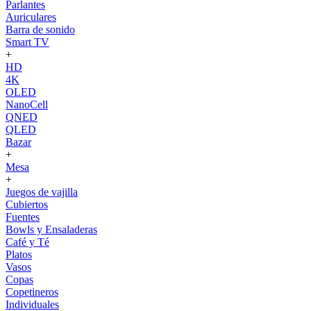
Parlantes
Auriculares
Barra de sonido
Smart TV
+
HD
4K
OLED
NanoCell
QNED
QLED
Bazar
+
Mesa
+
Juegos de vajilla
Cubiertos
Fuentes
Bowls y Ensaladeras
Café y Té
Platos
Vasos
Copas
Copetineros
Individuales