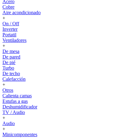
Acero
Cobre
Aire acondicionado
+
On / Off
Inverter
Portatil
Ventiladores
+
De mesa
De pared
De pié
Turbo
De techo
Calefacción
+
Otros
Calienta camas
Estufas a gas
Deshumidificador
TV / Audio
+
Audio
+
Minicomponentes