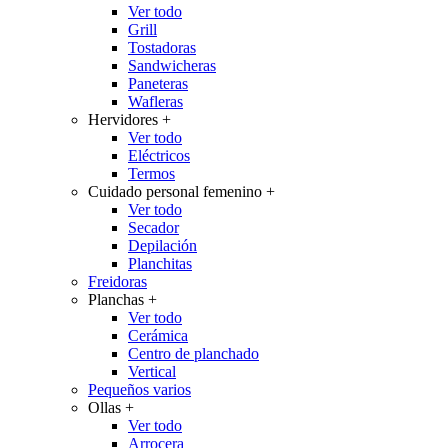
Ver todo
Grill
Tostadoras
Sandwicheras
Paneteras
Wafleras
Hervidores
+
Ver todo
Eléctricos
Termos
Cuidado personal femenino
+
Ver todo
Secador
Depilación
Planchitas
Freidoras
Planchas
+
Ver todo
Cerámica
Centro de planchado
Vertical
Pequeños varios
Ollas
+
Ver todo
Arrocera