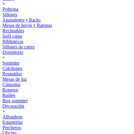
+
Poltrona
Sillones
Aparadores y Racks
Mesas de linvig y Ratonas
Reclinables
Sofá cama
Bibliotecas
Sillones de cuero
Dormitorio
+
Sommier
Colchones
Respaldos
Mesas de luz
Cómodas
Roperos
Baúles
Box sommier
Decoración
+
Alfombras
Estanterias
Percheros
Oficina