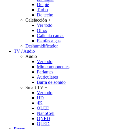
De pié
Turbo
De techo
Calefacción
+
Ver todo
Otros
Calienta camas
Estufas a gas
Deshumidificador
TV / Audio
Audio
-
Ver todo
Minicomponentes
Parlantes
Auriculares
Barra de sonido
Smart TV
+
Ver todo
HD
4K
OLED
NanoCell
QNED
QLED
Bazar