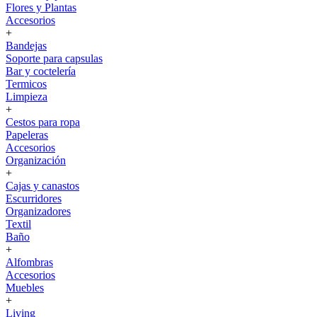
Flores y Plantas
Accesorios
+
Bandejas
Soporte para capsulas
Bar y coctelería
Termicos
Limpieza
+
Cestos para ropa
Papeleras
Accesorios
Organización
+
Cajas y canastos
Escurridores
Organizadores
Textil
Baño
+
Alfombras
Accesorios
Muebles
+
Living