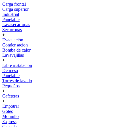
Carga frontal
Carga superior
Industrial
Panelable
Lavasecarropas
Secarropas
+
Evacuación
Condensacion
Bomba de calor
Lavavajillas
+
Libre instalacion
De mesa
Panelable
Torres de lavado
Pequeños
+
Cafeteras
+
Empotrar
Goteo
Molinillo
Express
Capsulas