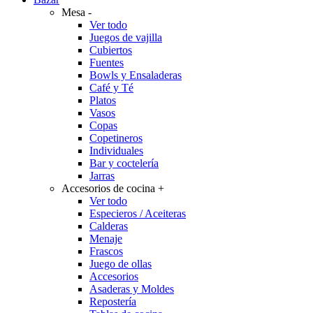
Mesa
-
Ver todo
Juegos de vajilla
Cubiertos
Fuentes
Bowls y Ensaladeras
Café y Té
Platos
Vasos
Copas
Copetineros
Individuales
Bar y coctelería
Jarras
Accesorios de cocina
+
Ver todo
Especieros / Aceiteras
Calderas
Menaje
Frascos
Juego de ollas
Accesorios
Asaderas y Moldes
Repostería