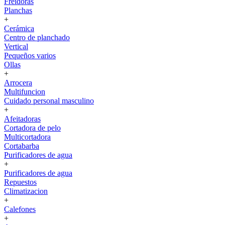
Freidoras
Planchas
+
Cerámica
Centro de planchado
Vertical
Pequeños varios
Ollas
+
Arrocera
Multifuncion
Cuidado personal masculino
+
Afeitadoras
Cortadora de pelo
Multicortadora
Cortabarba
Purificadores de agua
+
Purificadores de agua
Repuestos
Climatizacion
+
Calefones
+