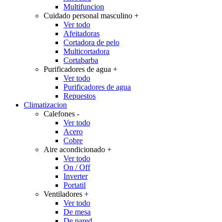
Multifuncion
Cuidado personal masculino
+
Ver todo
Afeitadoras
Cortadora de pelo
Multicortadora
Cortabarba
Purificadores de agua
+
Ver todo
Purificadores de agua
Repuestos
Climatizacion
Calefones
-
Ver todo
Acero
Cobre
Aire acondicionado
+
Ver todo
On / Off
Inverter
Portatil
Ventiladores
+
Ver todo
De mesa
De pared