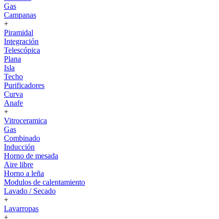
Gas
Campanas
+
Piramidal
Integración
Telescópica
Plana
Isla
Techo
Purificadores
Curva
Anafe
+
Vitroceramica
Gas
Combinado
Inducción
Horno de mesada
Aire libre
Horno a leña
Modulos de calentamiento
Lavado / Secado
+
Lavarropas
+