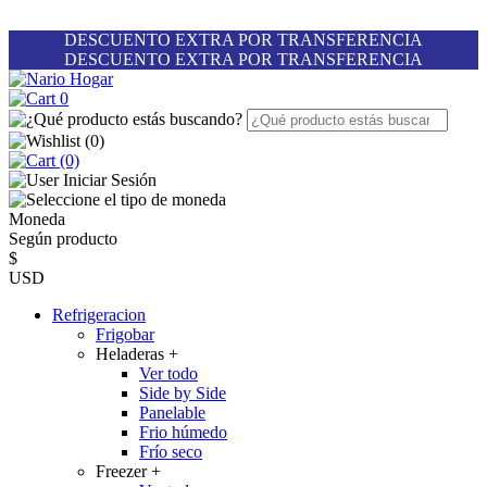
DESCUENTO EXTRA POR TRANSFERENCIA
DESCUENTO EXTRA POR TRANSFERENCIA
0
(
0
)
(0)
Iniciar Sesión
Moneda
Según producto
$
USD
Refrigeracion
Frigobar
Heladeras
+
Ver todo
Side by Side
Panelable
Frio húmedo
Frío seco
Freezer
+