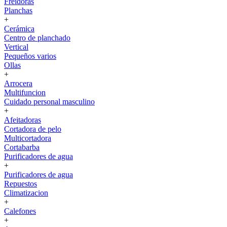
Freidoras
Planchas
+
Cerámica
Centro de planchado
Vertical
Pequeños varios
Ollas
+
Arrocera
Multifuncion
Cuidado personal masculino
+
Afeitadoras
Cortadora de pelo
Multicortadora
Cortabarba
Purificadores de agua
+
Purificadores de agua
Repuestos
Climatizacion
+
Calefones
+