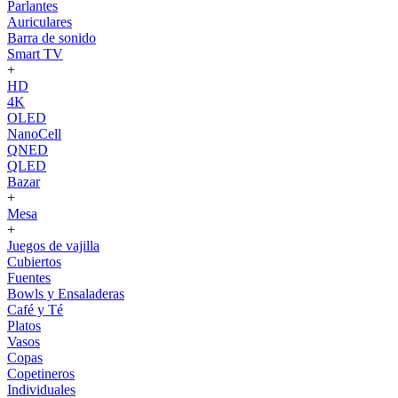
Parlantes
Auriculares
Barra de sonido
Smart TV
+
HD
4K
OLED
NanoCell
QNED
QLED
Bazar
+
Mesa
+
Juegos de vajilla
Cubiertos
Fuentes
Bowls y Ensaladeras
Café y Té
Platos
Vasos
Copas
Copetineros
Individuales