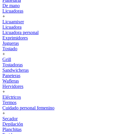
Planetaria
De mano
Licuadoras
+
Licuamixer
Licuadora
Licuadora personal
Exprimidores
Jugueras
Tostado
+
Grill
Tostadoras
Sandwicheras
Paneteras
Wafleras
Hervidores
+
Eléctricos
Termos
Cuidado personal femenino
+
Secador
Depilación
Planchitas