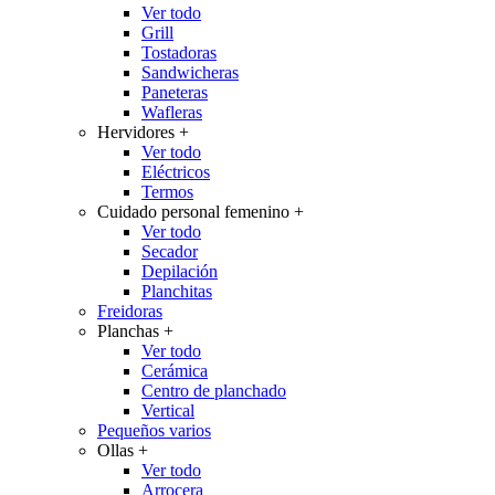
Ver todo
Grill
Tostadoras
Sandwicheras
Paneteras
Wafleras
Hervidores
+
Ver todo
Eléctricos
Termos
Cuidado personal femenino
+
Ver todo
Secador
Depilación
Planchitas
Freidoras
Planchas
+
Ver todo
Cerámica
Centro de planchado
Vertical
Pequeños varios
Ollas
+
Ver todo
Arrocera