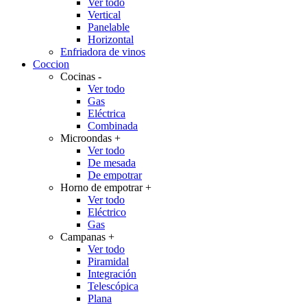
Ver todo
Vertical
Panelable
Horizontal
Enfriadora de vinos
Coccion
Cocinas
-
Ver todo
Gas
Eléctrica
Combinada
Microondas
+
Ver todo
De mesada
De empotrar
Horno de empotrar
+
Ver todo
Eléctrico
Gas
Campanas
+
Ver todo
Piramidal
Integración
Telescópica
Plana