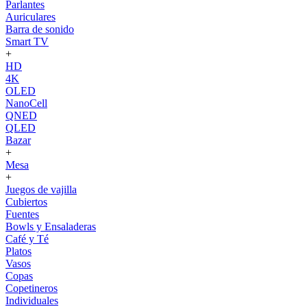
Parlantes
Auriculares
Barra de sonido
Smart TV
+
HD
4K
OLED
NanoCell
QNED
QLED
Bazar
+
Mesa
+
Juegos de vajilla
Cubiertos
Fuentes
Bowls y Ensaladeras
Café y Té
Platos
Vasos
Copas
Copetineros
Individuales