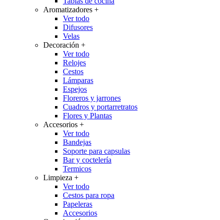
Tablas de cocina
Aromatizadores
+
Ver todo
Difusores
Velas
Decoración
+
Ver todo
Relojes
Cestos
Lámparas
Espejos
Floreros y jarrones
Cuadros y portarretratos
Flores y Plantas
Accesorios
+
Ver todo
Bandejas
Soporte para capsulas
Bar y coctelería
Termicos
Limpieza
+
Ver todo
Cestos para ropa
Papeleras
Accesorios