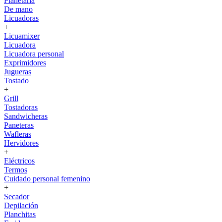
Planetaria
De mano
Licuadoras
+
Licuamixer
Licuadora
Licuadora personal
Exprimidores
Jugueras
Tostado
+
Grill
Tostadoras
Sandwicheras
Paneteras
Wafleras
Hervidores
+
Eléctricos
Termos
Cuidado personal femenino
+
Secador
Depilación
Planchitas