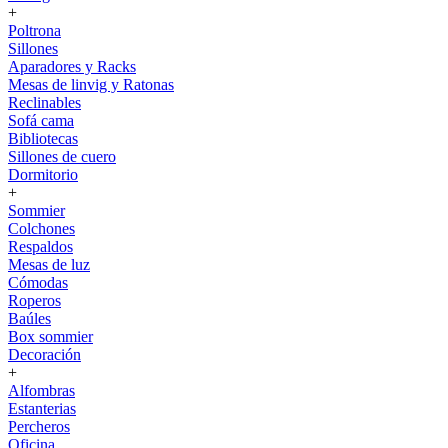
+
Poltrona
Sillones
Aparadores y Racks
Mesas de linvig y Ratonas
Reclinables
Sofá cama
Bibliotecas
Sillones de cuero
Dormitorio
+
Sommier
Colchones
Respaldos
Mesas de luz
Cómodas
Roperos
Baúles
Box sommier
Decoración
+
Alfombras
Estanterias
Percheros
Oficina