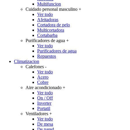
Multifuncion
Cuidado personal masculino
+
Ver todo
Afeitadoras
Cortadora de pelo
Multicortadora
Cortabarba
Purificadores de agua
+
Ver todo
Purificadores de agua
Repuestos
Climatizacion
Calefones
-
Ver todo
Acero
Cobre
Aire acondicionado
+
Ver todo
On / Off
Inverter
Portatil
Ventiladores
+
Ver todo
De mesa
De pared