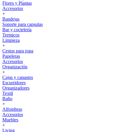
Flores y Plantas
Accesorios
+
Bandejas
Soporte para capsulas
Bar y coctelería
Termicos
Limpieza
+
Cestos para ropa
Papeleras
Accesorios
Organización
+
Cajas y canastos
Escurridores
Organizadores
Textil
Baño
+
Alfombras
Accesorios
Muebles
+
Living