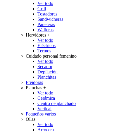
Ver todo
Grill
Tostadoras
Sandwicheras
Paneteras
Wafleras
Hervidores
+
Ver todo
Eléctricos
Termos
Cuidado personal femenino
+
Ver todo
Secador
Depilación
Planchitas
Freidoras
Planchas
+
Ver todo
Cerámica
Centro de planchado
Vertical
Pequeños varios
Ollas
+
Ver todo
Arrocera