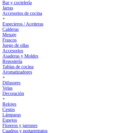
Bar y coctelería
Jarras
Accesorios de cocina
+
Especieros / Aceiteras
Calderas
Menaje
Frascos
Juego de ollas
Accesorios
Asaderas y Moldes
Repostería
Tablas de cocina
Aromatizadores
+
Difusores
Velas
Decoración
+
Relojes
Cestos
Lámparas
Espejos
Floreros y jarrones
Cuadros y portarretratos