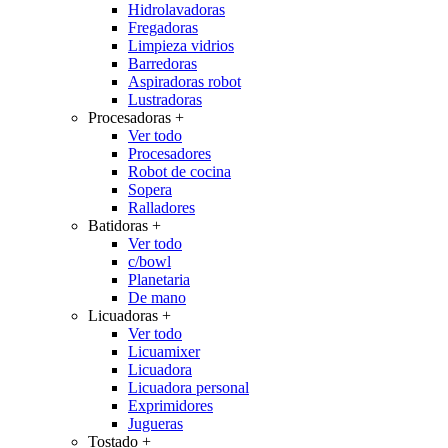
Hidrolavadoras
Fregadoras
Limpieza vidrios
Barredoras
Aspiradoras robot
Lustradoras
Procesadoras
+
Ver todo
Procesadores
Robot de cocina
Sopera
Ralladores
Batidoras
+
Ver todo
c/bowl
Planetaria
De mano
Licuadoras
+
Ver todo
Licuamixer
Licuadora
Licuadora personal
Exprimidores
Jugueras
Tostado
+