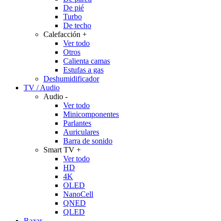
De pié
Turbo
De techo
Calefacción
+
Ver todo
Otros
Calienta camas
Estufas a gas
Deshumidificador
TV / Audio
Audio
-
Ver todo
Minicomponentes
Parlantes
Auriculares
Barra de sonido
Smart TV
+
Ver todo
HD
4K
OLED
NanoCell
QNED
QLED
Bazar