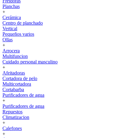
Freidoras
Planchas
+
Cerámica
Centro de planchado
Vertical
Pequeños varios
Ollas
+
Arrocera
Multifuncion
Cuidado personal masculino
+
Afeitadoras
Cortadora de pelo
Multicortadora
Cortabarba
Purificadores de agua
+
Purificadores de agua
Repuestos
Climatizacion
+
Calefones
+