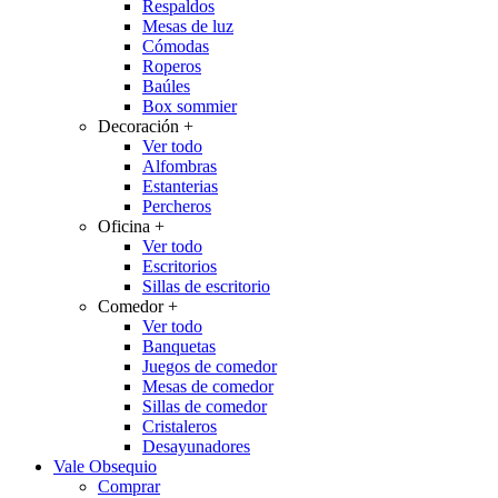
Respaldos
Mesas de luz
Cómodas
Roperos
Baúles
Box sommier
Decoración
+
Ver todo
Alfombras
Estanterias
Percheros
Oficina
+
Ver todo
Escritorios
Sillas de escritorio
Comedor
+
Ver todo
Banquetas
Juegos de comedor
Mesas de comedor
Sillas de comedor
Cristaleros
Desayunadores
Vale Obsequio
Comprar