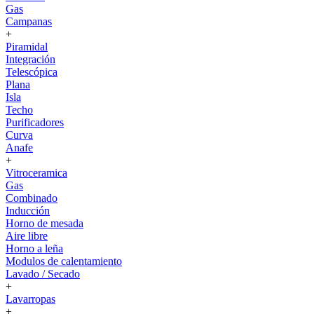
Gas
Campanas
+
Piramidal
Integración
Telescópica
Plana
Isla
Techo
Purificadores
Curva
Anafe
+
Vitroceramica
Gas
Combinado
Inducción
Horno de mesada
Aire libre
Horno a leña
Modulos de calentamiento
Lavado / Secado
+
Lavarropas
+