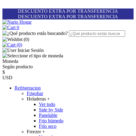
DESCUENTO EXTRA POR TRANSFERENCIA
DESCUENTO EXTRA POR TRANSFERENCIA
0
(
0
)
(0)
Iniciar Sesión
Moneda
Según producto
$
USD
Refrigeracion
Frigobar
Heladeras
+
Ver todo
Side by Side
Panelable
Frio húmedo
Frío seco
Freezer
+