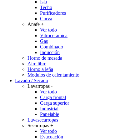
Isla
Techo
Purificadores
Curva
Anafe
+
Ver todo
Vitroceramica
Gas
Combinado
Inducción
Horno de mesada
Aire libre
Horno a leña
Modulos de calentamiento
Lavado / Secado
Lavarropas
-
Ver todo
Carga frontal
Carga superior
Industrial
Panelable
Lavasecarropas
Secarropas
+
Ver todo
Evacuación