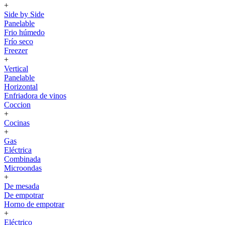
+
Side by Side
Panelable
Frio húmedo
Frío seco
Freezer
+
Vertical
Panelable
Horizontal
Enfriadora de vinos
Coccion
+
Cocinas
+
Gas
Eléctrica
Combinada
Microondas
+
De mesada
De empotrar
Horno de empotrar
+
Eléctrico