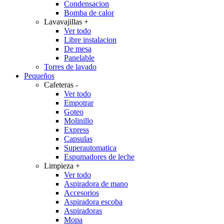
Condensacion
Bomba de calor
Lavavajillas
+
Ver todo
Libre instalacion
De mesa
Panelable
Torres de lavado
Pequeños
Cafeteras
-
Ver todo
Empotrar
Goteo
Molinillo
Express
Capsulas
Superautomatica
Espumadores de leche
Limpieza
+
Ver todo
Aspiradora de mano
Accesorios
Aspiradora escoba
Aspiradoras
Mopa