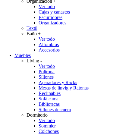
Organización
+
Ver todo
Cajas y canastos
Escurridores
Organizadores
Textil
Baño
+
Ver todo
Alfombras
Accesorios
Muebles
Living
-
Ver todo
Poltrona
Sillones
Aparadores y Racks
Mesas de linvig y Ratonas
Reclinables
Sofá cama
Bibliotecas
Sillones de cuero
Dormitorio
+
Ver todo
Sommier
Colchones