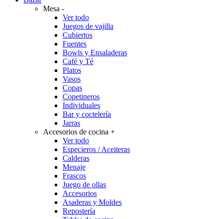
Mesa
-
Ver todo
Juegos de vajilla
Cubiertos
Fuentes
Bowls y Ensaladeras
Café y Té
Platos
Vasos
Copas
Copetineros
Individuales
Bar y coctelería
Jarras
Accesorios de cocina
+
Ver todo
Especieros / Aceiteras
Calderas
Menaje
Frascos
Juego de ollas
Accesorios
Asaderas y Moldes
Repostería