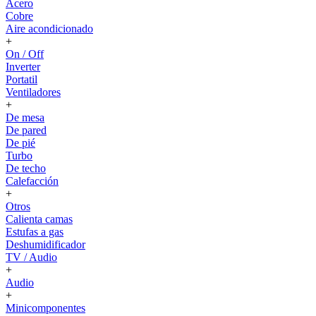
Acero
Cobre
Aire acondicionado
+
On / Off
Inverter
Portatil
Ventiladores
+
De mesa
De pared
De pié
Turbo
De techo
Calefacción
+
Otros
Calienta camas
Estufas a gas
Deshumidificador
TV / Audio
+
Audio
+
Minicomponentes