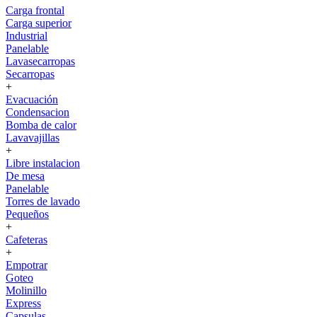
Carga frontal
Carga superior
Industrial
Panelable
Lavasecarropas
Secarropas
+
Evacuación
Condensacion
Bomba de calor
Lavavajillas
+
Libre instalacion
De mesa
Panelable
Torres de lavado
Pequeños
+
Cafeteras
+
Empotrar
Goteo
Molinillo
Express
Capsulas