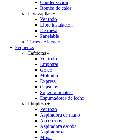
Condensacion
Bomba de calor
Lavavajillas
+
Ver todo
Libre instalacion
De mesa
Panelable
Torres de lavado
Pequeños
Cafeteras
-
Ver todo
Empotrar
Goteo
Molinillo
Express
Capsulas
Superautomatica
Espumadores de leche
Limpieza
+
Ver todo
Aspiradora de mano
Accesorios
Aspiradora escoba
Aspiradoras
Mopa