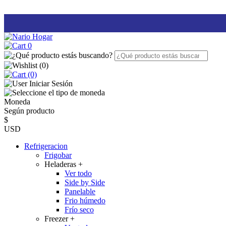
0
(
0
)
(0)
Iniciar Sesión
Moneda
Según producto
$
USD
Refrigeracion
Frigobar
Heladeras
+
Ver todo
Side by Side
Panelable
Frio húmedo
Frío seco
Freezer
+