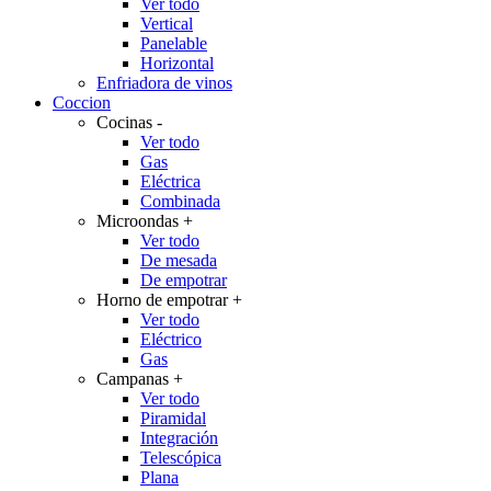
Ver todo
Vertical
Panelable
Horizontal
Enfriadora de vinos
Coccion
Cocinas
-
Ver todo
Gas
Eléctrica
Combinada
Microondas
+
Ver todo
De mesada
De empotrar
Horno de empotrar
+
Ver todo
Eléctrico
Gas
Campanas
+
Ver todo
Piramidal
Integración
Telescópica
Plana