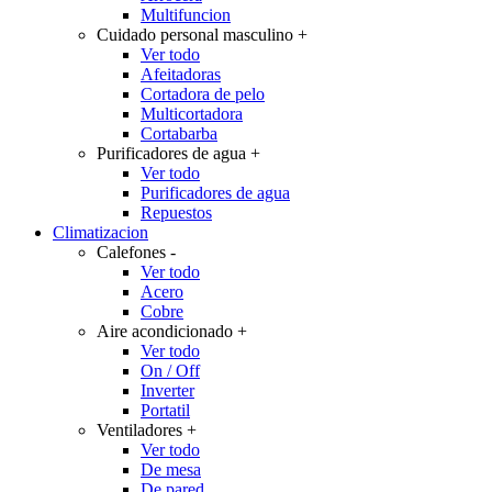
Multifuncion
Cuidado personal masculino
+
Ver todo
Afeitadoras
Cortadora de pelo
Multicortadora
Cortabarba
Purificadores de agua
+
Ver todo
Purificadores de agua
Repuestos
Climatizacion
Calefones
-
Ver todo
Acero
Cobre
Aire acondicionado
+
Ver todo
On / Off
Inverter
Portatil
Ventiladores
+
Ver todo
De mesa
De pared