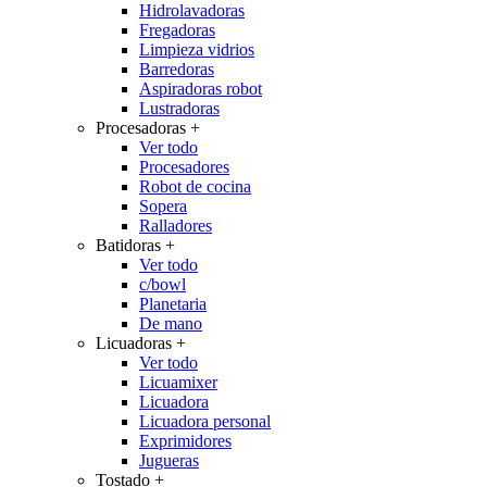
Hidrolavadoras
Fregadoras
Limpieza vidrios
Barredoras
Aspiradoras robot
Lustradoras
Procesadoras
+
Ver todo
Procesadores
Robot de cocina
Sopera
Ralladores
Batidoras
+
Ver todo
c/bowl
Planetaria
De mano
Licuadoras
+
Ver todo
Licuamixer
Licuadora
Licuadora personal
Exprimidores
Jugueras
Tostado
+