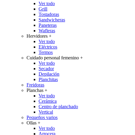
Ver todo
Grill
Tostadoras
Sandwicheras
Paneteras
Wafleras
Hervidores
+
Ver todo
Eléctricos
Termos
Cuidado personal femenino
+
Ver todo
Secador
Depilación
Planchitas
Freidoras
Planchas
+
Ver todo
Cerámica
Centro de planchado
Vertical
Pequeños varios
Ollas
+
Ver todo
Arrocera