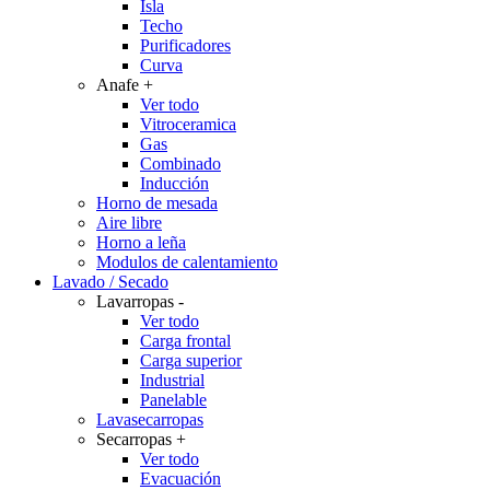
Isla
Techo
Purificadores
Curva
Anafe
+
Ver todo
Vitroceramica
Gas
Combinado
Inducción
Horno de mesada
Aire libre
Horno a leña
Modulos de calentamiento
Lavado / Secado
Lavarropas
-
Ver todo
Carga frontal
Carga superior
Industrial
Panelable
Lavasecarropas
Secarropas
+
Ver todo
Evacuación