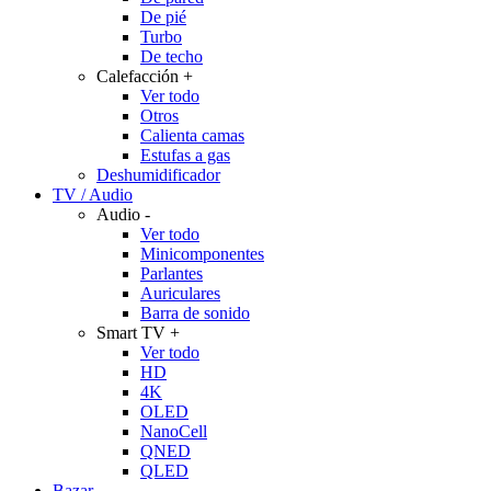
De pié
Turbo
De techo
Calefacción
+
Ver todo
Otros
Calienta camas
Estufas a gas
Deshumidificador
TV / Audio
Audio
-
Ver todo
Minicomponentes
Parlantes
Auriculares
Barra de sonido
Smart TV
+
Ver todo
HD
4K
OLED
NanoCell
QNED
QLED
Bazar