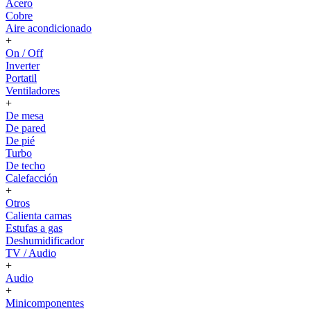
Acero
Cobre
Aire acondicionado
+
On / Off
Inverter
Portatil
Ventiladores
+
De mesa
De pared
De pié
Turbo
De techo
Calefacción
+
Otros
Calienta camas
Estufas a gas
Deshumidificador
TV / Audio
+
Audio
+
Minicomponentes