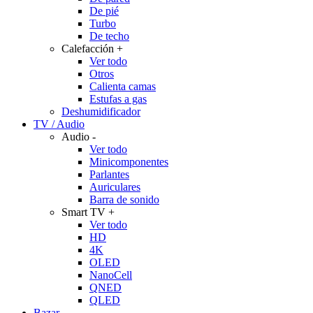
De pié
Turbo
De techo
Calefacción
+
Ver todo
Otros
Calienta camas
Estufas a gas
Deshumidificador
TV / Audio
Audio
-
Ver todo
Minicomponentes
Parlantes
Auriculares
Barra de sonido
Smart TV
+
Ver todo
HD
4K
OLED
NanoCell
QNED
QLED
Bazar