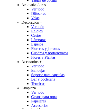
Tablas de cocina
Aromatizadores
+
Ver todo
Difusores
Velas
Decoración
+
Ver todo
Relojes
Cestos
Lámparas
Espejos
Floreros y jarrones
Cuadros y portarretratos
Flores y Plantas
Accesorios
+
Ver todo
Bandejas
Soporte para capsulas
Bar y coctelería
Termicos
Limpieza
+
Ver todo
Cestos para ropa
Papeleras
Accesorios