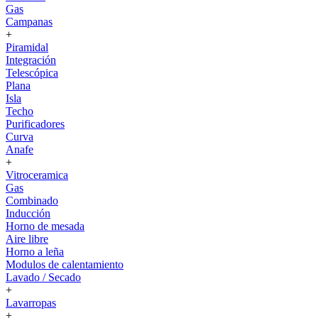
Gas
Campanas
+
Piramidal
Integración
Telescópica
Plana
Isla
Techo
Purificadores
Curva
Anafe
+
Vitroceramica
Gas
Combinado
Inducción
Horno de mesada
Aire libre
Horno a leña
Modulos de calentamiento
Lavado / Secado
+
Lavarropas
+