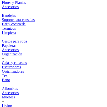
Flores y Plantas
Accesorios
+
Bandejas
Soporte para capsulas
Bar y coctelería
Termicos
Limpieza
+
Cestos para ropa
Papeleras
Accesorios
Organización
+
Cajas y canastos
Escurridores
Organizadores
Textil
Baño
+
Alfombras
Accesorios
Muebles
+
Living