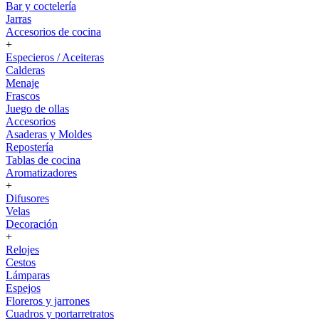
Bar y coctelería
Jarras
Accesorios de cocina
+
Especieros / Aceiteras
Calderas
Menaje
Frascos
Juego de ollas
Accesorios
Asaderas y Moldes
Repostería
Tablas de cocina
Aromatizadores
+
Difusores
Velas
Decoración
+
Relojes
Cestos
Lámparas
Espejos
Floreros y jarrones
Cuadros y portarretratos