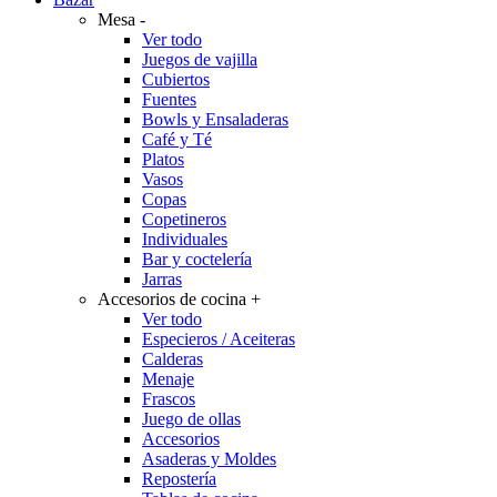
Mesa
-
Ver todo
Juegos de vajilla
Cubiertos
Fuentes
Bowls y Ensaladeras
Café y Té
Platos
Vasos
Copas
Copetineros
Individuales
Bar y coctelería
Jarras
Accesorios de cocina
+
Ver todo
Especieros / Aceiteras
Calderas
Menaje
Frascos
Juego de ollas
Accesorios
Asaderas y Moldes
Repostería