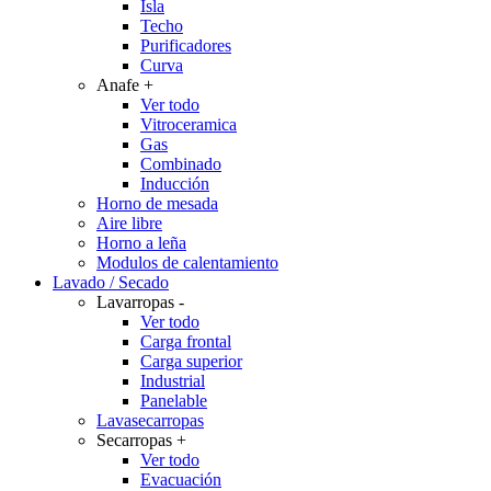
Isla
Techo
Purificadores
Curva
Anafe
+
Ver todo
Vitroceramica
Gas
Combinado
Inducción
Horno de mesada
Aire libre
Horno a leña
Modulos de calentamiento
Lavado / Secado
Lavarropas
-
Ver todo
Carga frontal
Carga superior
Industrial
Panelable
Lavasecarropas
Secarropas
+
Ver todo
Evacuación