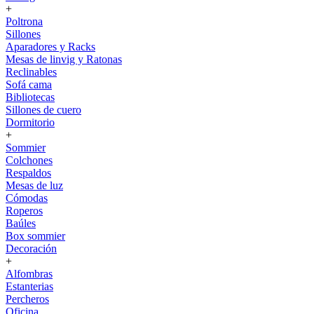
+
Poltrona
Sillones
Aparadores y Racks
Mesas de linvig y Ratonas
Reclinables
Sofá cama
Bibliotecas
Sillones de cuero
Dormitorio
+
Sommier
Colchones
Respaldos
Mesas de luz
Cómodas
Roperos
Baúles
Box sommier
Decoración
+
Alfombras
Estanterias
Percheros
Oficina