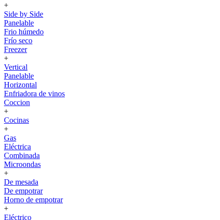
+
Side by Side
Panelable
Frio húmedo
Frío seco
Freezer
+
Vertical
Panelable
Horizontal
Enfriadora de vinos
Coccion
+
Cocinas
+
Gas
Eléctrica
Combinada
Microondas
+
De mesada
De empotrar
Horno de empotrar
+
Eléctrico