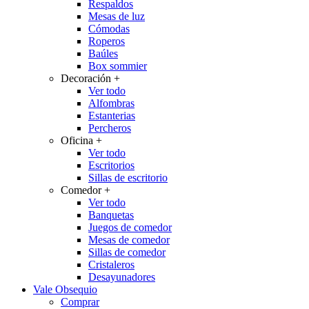
Respaldos
Mesas de luz
Cómodas
Roperos
Baúles
Box sommier
Decoración
+
Ver todo
Alfombras
Estanterias
Percheros
Oficina
+
Ver todo
Escritorios
Sillas de escritorio
Comedor
+
Ver todo
Banquetas
Juegos de comedor
Mesas de comedor
Sillas de comedor
Cristaleros
Desayunadores
Vale Obsequio
Comprar