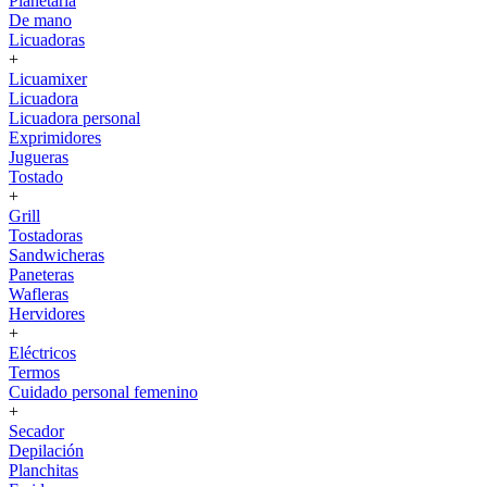
Planetaria
De mano
Licuadoras
+
Licuamixer
Licuadora
Licuadora personal
Exprimidores
Jugueras
Tostado
+
Grill
Tostadoras
Sandwicheras
Paneteras
Wafleras
Hervidores
+
Eléctricos
Termos
Cuidado personal femenino
+
Secador
Depilación
Planchitas