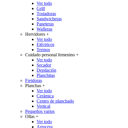
Ver todo
Grill
Tostadoras
Sandwicheras
Paneteras
Wafleras
Hervidores
+
Ver todo
Eléctricos
Termos
Cuidado personal femenino
+
Ver todo
Secador
Depilación
Planchitas
Freidoras
Planchas
+
Ver todo
Cerámica
Centro de planchado
Vertical
Pequeños varios
Ollas
+
Ver todo
Arrocera