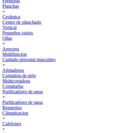
Freidoras
Planchas
+
Cerámica
Centro de planchado
Vertical
Pequeños varios
Ollas
+
Arrocera
Multifuncion
Cuidado personal masculino
+
Afeitadoras
Cortadora de pelo
Multicortadora
Cortabarba
Purificadores de agua
+
Purificadores de agua
Repuestos
Climatizacion
+
Calefones
+