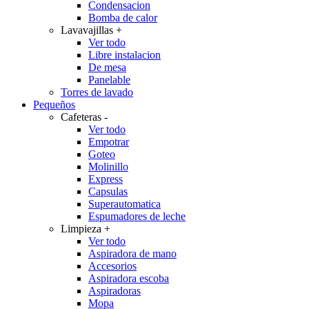
Condensacion
Bomba de calor
Lavavajillas
+
Ver todo
Libre instalacion
De mesa
Panelable
Torres de lavado
Pequeños
Cafeteras
-
Ver todo
Empotrar
Goteo
Molinillo
Express
Capsulas
Superautomatica
Espumadores de leche
Limpieza
+
Ver todo
Aspiradora de mano
Accesorios
Aspiradora escoba
Aspiradoras
Mopa