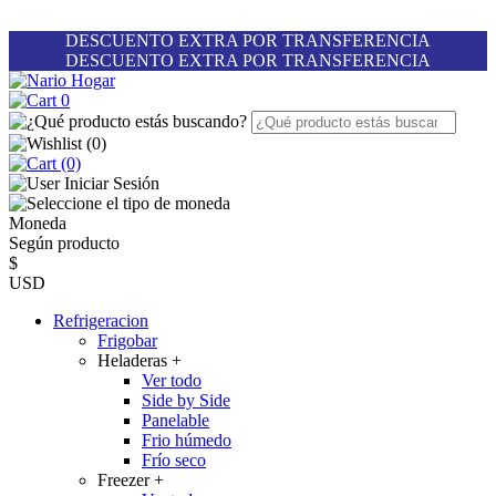
DESCUENTO EXTRA POR TRANSFERENCIA
DESCUENTO EXTRA POR TRANSFERENCIA
0
(
0
)
(0)
Iniciar Sesión
Moneda
Según producto
$
USD
Refrigeracion
Frigobar
Heladeras
+
Ver todo
Side by Side
Panelable
Frio húmedo
Frío seco
Freezer
+