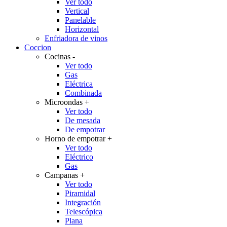
Ver todo
Vertical
Panelable
Horizontal
Enfriadora de vinos
Coccion
Cocinas
-
Ver todo
Gas
Eléctrica
Combinada
Microondas
+
Ver todo
De mesada
De empotrar
Horno de empotrar
+
Ver todo
Eléctrico
Gas
Campanas
+
Ver todo
Piramidal
Integración
Telescópica
Plana