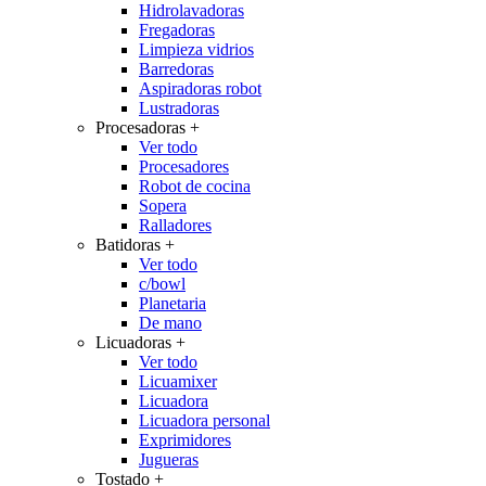
Hidrolavadoras
Fregadoras
Limpieza vidrios
Barredoras
Aspiradoras robot
Lustradoras
Procesadoras
+
Ver todo
Procesadores
Robot de cocina
Sopera
Ralladores
Batidoras
+
Ver todo
c/bowl
Planetaria
De mano
Licuadoras
+
Ver todo
Licuamixer
Licuadora
Licuadora personal
Exprimidores
Jugueras
Tostado
+