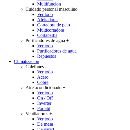
Multifuncion
Cuidado personal masculino
+
Ver todo
Afeitadoras
Cortadora de pelo
Multicortadora
Cortabarba
Purificadores de agua
+
Ver todo
Purificadores de agua
Repuestos
Climatizacion
Calefones
-
Ver todo
Acero
Cobre
Aire acondicionado
+
Ver todo
On / Off
Inverter
Portatil
Ventiladores
+
Ver todo
De mesa
De pared