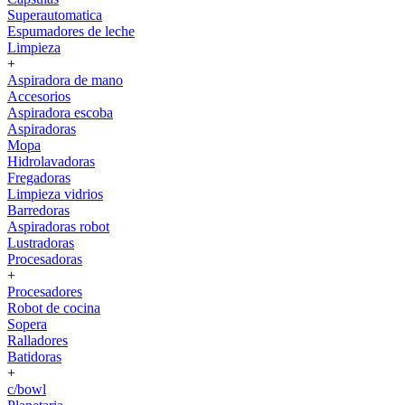
Superautomatica
Espumadores de leche
Limpieza
+
Aspiradora de mano
Accesorios
Aspiradora escoba
Aspiradoras
Mopa
Hidrolavadoras
Fregadoras
Limpieza vidrios
Barredoras
Aspiradoras robot
Lustradoras
Procesadoras
+
Procesadores
Robot de cocina
Sopera
Ralladores
Batidoras
+
c/bowl