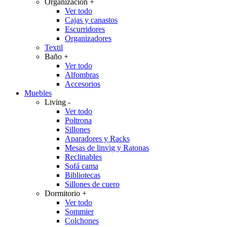
Organización
+
Ver todo
Cajas y canastos
Escurridores
Organizadores
Textil
Baño
+
Ver todo
Alfombras
Accesorios
Muebles
Living
-
Ver todo
Poltrona
Sillones
Aparadores y Racks
Mesas de linvig y Ratonas
Reclinables
Sofá cama
Bibliotecas
Sillones de cuero
Dormitorio
+
Ver todo
Sommier
Colchones