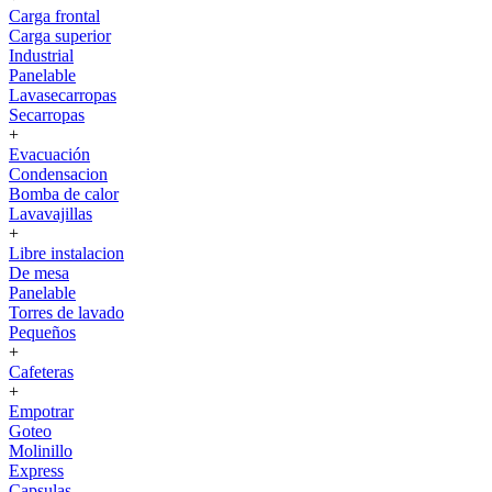
Carga frontal
Carga superior
Industrial
Panelable
Lavasecarropas
Secarropas
+
Evacuación
Condensacion
Bomba de calor
Lavavajillas
+
Libre instalacion
De mesa
Panelable
Torres de lavado
Pequeños
+
Cafeteras
+
Empotrar
Goteo
Molinillo
Express
Capsulas