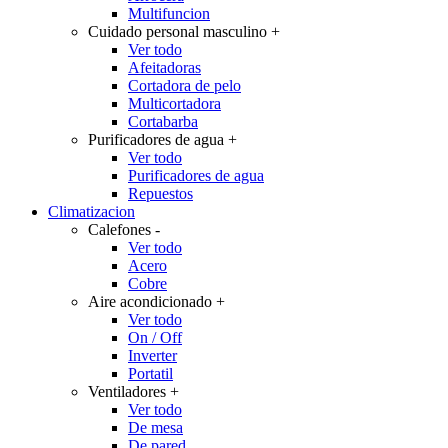
Multifuncion
Cuidado personal masculino
+
Ver todo
Afeitadoras
Cortadora de pelo
Multicortadora
Cortabarba
Purificadores de agua
+
Ver todo
Purificadores de agua
Repuestos
Climatizacion
Calefones
-
Ver todo
Acero
Cobre
Aire acondicionado
+
Ver todo
On / Off
Inverter
Portatil
Ventiladores
+
Ver todo
De mesa
De pared