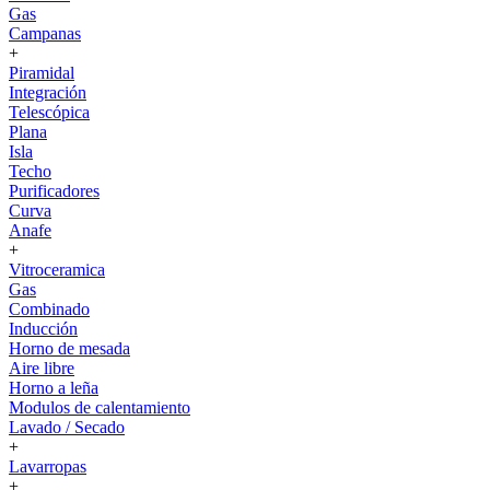
Gas
Campanas
+
Piramidal
Integración
Telescópica
Plana
Isla
Techo
Purificadores
Curva
Anafe
+
Vitroceramica
Gas
Combinado
Inducción
Horno de mesada
Aire libre
Horno a leña
Modulos de calentamiento
Lavado / Secado
+
Lavarropas
+