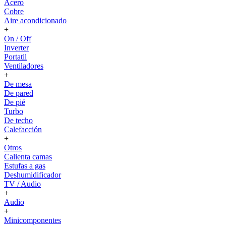
Acero
Cobre
Aire acondicionado
+
On / Off
Inverter
Portatil
Ventiladores
+
De mesa
De pared
De pié
Turbo
De techo
Calefacción
+
Otros
Calienta camas
Estufas a gas
Deshumidificador
TV / Audio
+
Audio
+
Minicomponentes