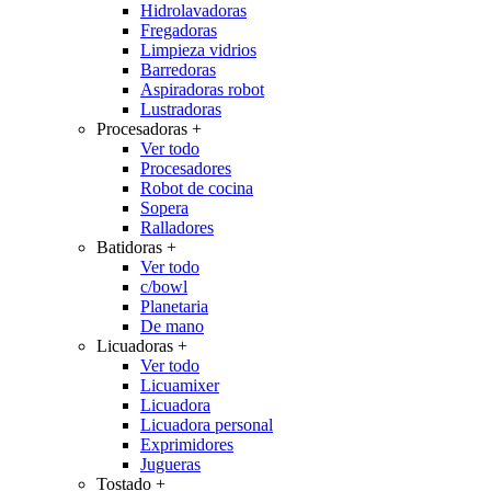
Hidrolavadoras
Fregadoras
Limpieza vidrios
Barredoras
Aspiradoras robot
Lustradoras
Procesadoras
+
Ver todo
Procesadores
Robot de cocina
Sopera
Ralladores
Batidoras
+
Ver todo
c/bowl
Planetaria
De mano
Licuadoras
+
Ver todo
Licuamixer
Licuadora
Licuadora personal
Exprimidores
Jugueras
Tostado
+