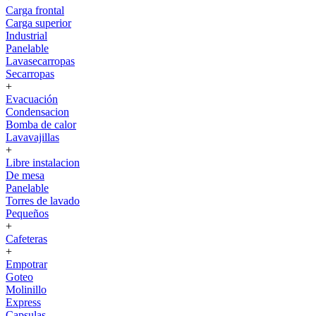
Carga frontal
Carga superior
Industrial
Panelable
Lavasecarropas
Secarropas
+
Evacuación
Condensacion
Bomba de calor
Lavavajillas
+
Libre instalacion
De mesa
Panelable
Torres de lavado
Pequeños
+
Cafeteras
+
Empotrar
Goteo
Molinillo
Express
Capsulas