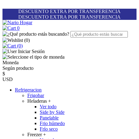
DESCUENTO EXTRA POR TRANSFERENCIA
DESCUENTO EXTRA POR TRANSFERENCIA
0
(
0
)
(0)
Iniciar Sesión
Moneda
Según producto
$
USD
Refrigeracion
Frigobar
Heladeras
+
Ver todo
Side by Side
Panelable
Frio húmedo
Frío seco
Freezer
+