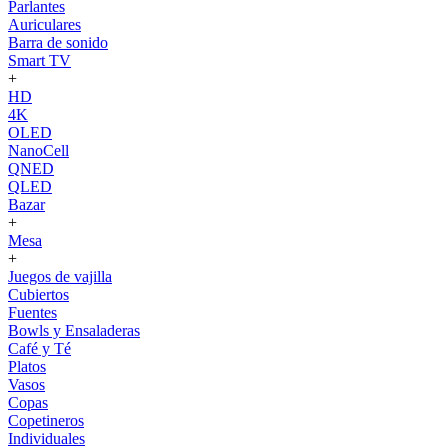
Parlantes
Auriculares
Barra de sonido
Smart TV
+
HD
4K
OLED
NanoCell
QNED
QLED
Bazar
+
Mesa
+
Juegos de vajilla
Cubiertos
Fuentes
Bowls y Ensaladeras
Café y Té
Platos
Vasos
Copas
Copetineros
Individuales