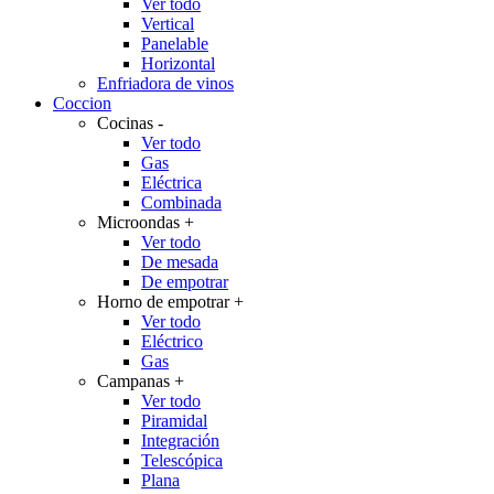
Ver todo
Vertical
Panelable
Horizontal
Enfriadora de vinos
Coccion
Cocinas
-
Ver todo
Gas
Eléctrica
Combinada
Microondas
+
Ver todo
De mesada
De empotrar
Horno de empotrar
+
Ver todo
Eléctrico
Gas
Campanas
+
Ver todo
Piramidal
Integración
Telescópica
Plana