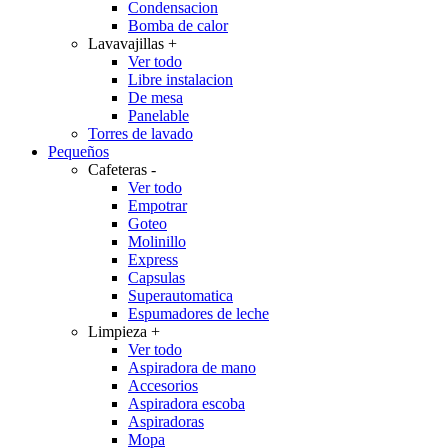
Condensacion
Bomba de calor
Lavavajillas
+
Ver todo
Libre instalacion
De mesa
Panelable
Torres de lavado
Pequeños
Cafeteras
-
Ver todo
Empotrar
Goteo
Molinillo
Express
Capsulas
Superautomatica
Espumadores de leche
Limpieza
+
Ver todo
Aspiradora de mano
Accesorios
Aspiradora escoba
Aspiradoras
Mopa