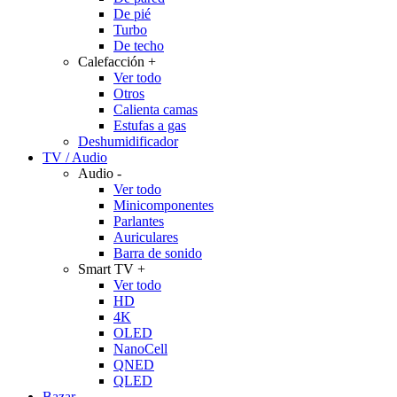
De pié
Turbo
De techo
Calefacción
+
Ver todo
Otros
Calienta camas
Estufas a gas
Deshumidificador
TV / Audio
Audio
-
Ver todo
Minicomponentes
Parlantes
Auriculares
Barra de sonido
Smart TV
+
Ver todo
HD
4K
OLED
NanoCell
QNED
QLED
Bazar