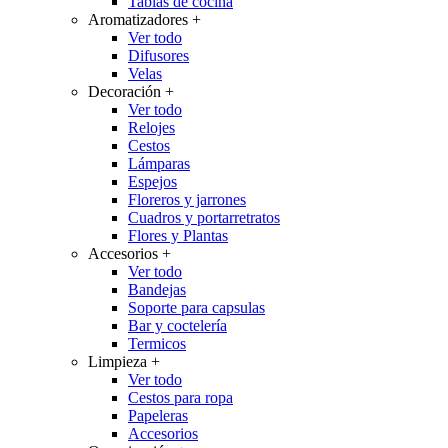
Tablas de cocina
Aromatizadores
+
Ver todo
Difusores
Velas
Decoración
+
Ver todo
Relojes
Cestos
Lámparas
Espejos
Floreros y jarrones
Cuadros y portarretratos
Flores y Plantas
Accesorios
+
Ver todo
Bandejas
Soporte para capsulas
Bar y coctelería
Termicos
Limpieza
+
Ver todo
Cestos para ropa
Papeleras
Accesorios