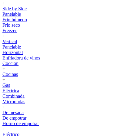
+
Side by Side
Panelable
Frio húmedo
Frío seco
Freezer
+
Vertical
Panelable
Horizontal
Enfriadora de vinos
Coccion
+
Cocinas
+
Gas
Eléctrica
Combinada
Microondas
+
De mesada
De empotrar
Horno de empotrar
+
Eléctrico