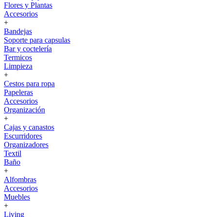
Flores y Plantas
Accesorios
+
Bandejas
Soporte para capsulas
Bar y coctelería
Termicos
Limpieza
+
Cestos para ropa
Papeleras
Accesorios
Organización
+
Cajas y canastos
Escurridores
Organizadores
Textil
Baño
+
Alfombras
Accesorios
Muebles
+
Living