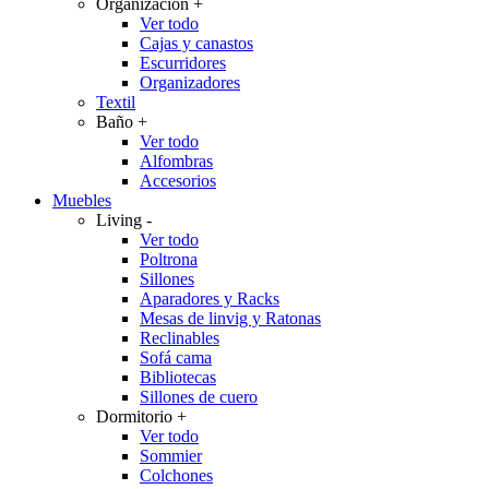
Organización
+
Ver todo
Cajas y canastos
Escurridores
Organizadores
Textil
Baño
+
Ver todo
Alfombras
Accesorios
Muebles
Living
-
Ver todo
Poltrona
Sillones
Aparadores y Racks
Mesas de linvig y Ratonas
Reclinables
Sofá cama
Bibliotecas
Sillones de cuero
Dormitorio
+
Ver todo
Sommier
Colchones