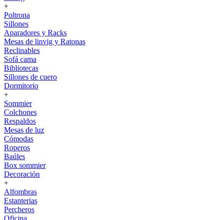
+
Poltrona
Sillones
Aparadores y Racks
Mesas de linvig y Ratonas
Reclinables
Sofá cama
Bibliotecas
Sillones de cuero
Dormitorio
+
Sommier
Colchones
Respaldos
Mesas de luz
Cómodas
Roperos
Baúles
Box sommier
Decoración
+
Alfombras
Estanterias
Percheros
Oficina