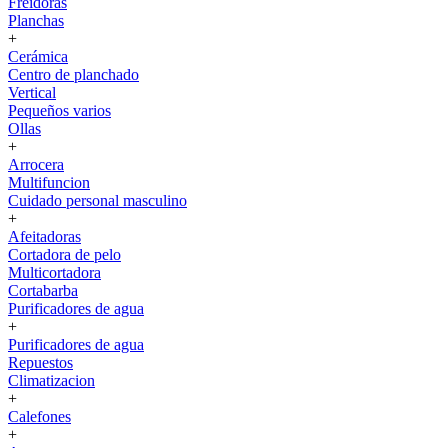
Freidoras
Planchas
+
Cerámica
Centro de planchado
Vertical
Pequeños varios
Ollas
+
Arrocera
Multifuncion
Cuidado personal masculino
+
Afeitadoras
Cortadora de pelo
Multicortadora
Cortabarba
Purificadores de agua
+
Purificadores de agua
Repuestos
Climatizacion
+
Calefones
+