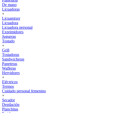
Planetaria
De mano
Licuadoras
+
Licuamixer
Licuadora
Licuadora personal
Exprimidores
Jugueras
Tostado
+
Grill
Tostadoras
Sandwicheras
Paneteras
Wafleras
Hervidores
+
Eléctricos
Termos
Cuidado personal femenino
+
Secador
Depilación
Planchitas