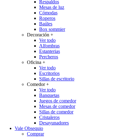
Respaldos
Mesas de luz
Cómodas
Roperos
Baúles
Box sommier
Decoración
+
Ver todo
Alfombras
Estanterias
Percheros
Oficina
+
Ver todo
Escritorios
Sillas de escritorio
Comedor
+
Ver todo
Banquetas
Juegos de comedor
Mesas de comedor
Sillas de comedor
Cristaleros
Desayunadores
Vale Obsequio
Comprar