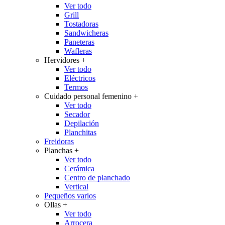
Ver todo
Grill
Tostadoras
Sandwicheras
Paneteras
Wafleras
Hervidores
+
Ver todo
Eléctricos
Termos
Cuidado personal femenino
+
Ver todo
Secador
Depilación
Planchitas
Freidoras
Planchas
+
Ver todo
Cerámica
Centro de planchado
Vertical
Pequeños varios
Ollas
+
Ver todo
Arrocera