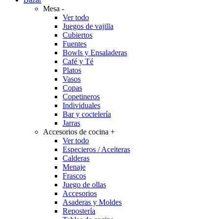
Mesa
-
Ver todo
Juegos de vajilla
Cubiertos
Fuentes
Bowls y Ensaladeras
Café y Té
Platos
Vasos
Copas
Copetineros
Individuales
Bar y coctelería
Jarras
Accesorios de cocina
+
Ver todo
Especieros / Aceiteras
Calderas
Menaje
Frascos
Juego de ollas
Accesorios
Asaderas y Moldes
Repostería