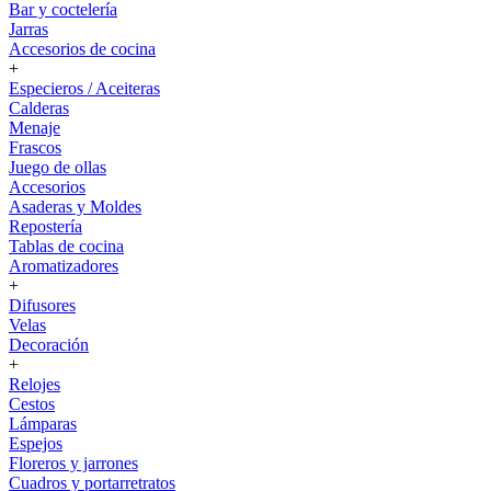
Bar y coctelería
Jarras
Accesorios de cocina
+
Especieros / Aceiteras
Calderas
Menaje
Frascos
Juego de ollas
Accesorios
Asaderas y Moldes
Repostería
Tablas de cocina
Aromatizadores
+
Difusores
Velas
Decoración
+
Relojes
Cestos
Lámparas
Espejos
Floreros y jarrones
Cuadros y portarretratos