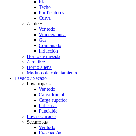
Isla
Techo
Purificadores
Curva
Anafe
+
Ver todo
Vitroceramica
Gas
Combinado
Inducción
Horno de mesada
Aire libre
Horno a leña
Modulos de calentamiento
Lavado / Secado
Lavarropas
-
Ver todo
Carga frontal
Carga superior
Industrial
Panelable
Lavasecarropas
Secarropas
+
Ver todo
Evacuación