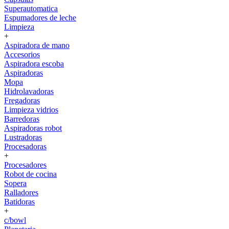
Superautomatica
Espumadores de leche
Limpieza
+
Aspiradora de mano
Accesorios
Aspiradora escoba
Aspiradoras
Mopa
Hidrolavadoras
Fregadoras
Limpieza vidrios
Barredoras
Aspiradoras robot
Lustradoras
Procesadoras
+
Procesadores
Robot de cocina
Sopera
Ralladores
Batidoras
+
c/bowl