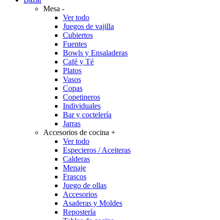
Mesa
-
Ver todo
Juegos de vajilla
Cubiertos
Fuentes
Bowls y Ensaladeras
Café y Té
Platos
Vasos
Copas
Copetineros
Individuales
Bar y coctelería
Jarras
Accesorios de cocina
+
Ver todo
Especieros / Aceiteras
Calderas
Menaje
Frascos
Juego de ollas
Accesorios
Asaderas y Moldes
Repostería