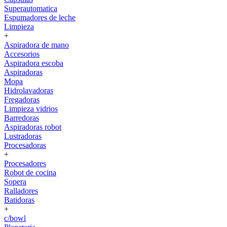
Superautomatica
Espumadores de leche
Limpieza
+
Aspiradora de mano
Accesorios
Aspiradora escoba
Aspiradoras
Mopa
Hidrolavadoras
Fregadoras
Limpieza vidrios
Barredoras
Aspiradoras robot
Lustradoras
Procesadoras
+
Procesadores
Robot de cocina
Sopera
Ralladores
Batidoras
+
c/bowl