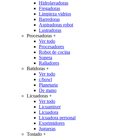
Hidrolavadoras
Fregadoras
Limpieza vidrios
Barredoras
Aspiradoras robot
Lustradoras
Procesadoras
+
Ver todo
Procesadores
Robot de cocina
Sopera
Ralladores
Batidoras
+
Ver todo
c/bowl
Planetaria
De mano
Licuadoras
+
Ver todo
Licuamixer
Licuadora
Licuadora personal
Exprimidores
Jugueras
Tostado
+