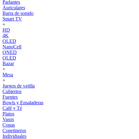
Parlantes
Auriculares
Barra de sonido
Smart TV
+
HD
4K
OLED
NanoCell
QNED
QLED
Bazar
+
Mesa
+
Juegos de vajilla
Cubiertos
Fuentes
Bowls y Ensaladeras
Café y Té
Platos
Vasos
Copas
Copetineros
Individuales