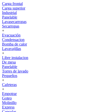
Carga frontal
Carga superior
Industrial
Panelable
Lavasecarropas
Secarropas
+
Evacuación
Condensacion
Bomba de calor
Lavavajillas
+
Libre instalacion
De mesa
Panelable
Torres de lavado
Pequeños
+
Cafeteras
+
Empotrar
Goteo
Molinillo
Express
Capsulas