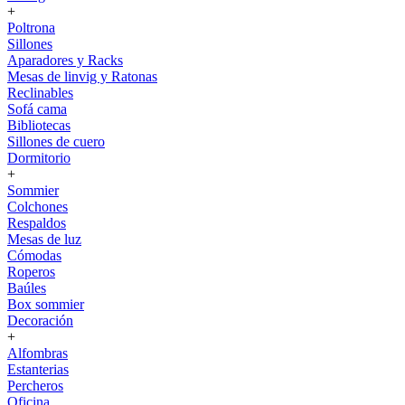
+
Poltrona
Sillones
Aparadores y Racks
Mesas de linvig y Ratonas
Reclinables
Sofá cama
Bibliotecas
Sillones de cuero
Dormitorio
+
Sommier
Colchones
Respaldos
Mesas de luz
Cómodas
Roperos
Baúles
Box sommier
Decoración
+
Alfombras
Estanterias
Percheros
Oficina