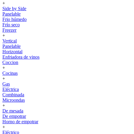
+
Side by Side
Panelable
Frio húmedo
Frío seco
Freezer
+
Vertical
Panelable
Horizontal
Enfriadora de vinos
Coccion
+
Cocinas
+
Gas
Eléctrica
Combinada
Microondas
+
De mesada
De empotrar
Horno de empotrar
+
Eléctrico