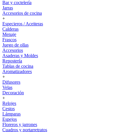
Bar y coctelería
Jarras
Accesorios de cocina
+
Especieros / Aceiteras
Calderas
Menaje
Frascos
Juego de ollas
Accesorios
Asaderas y Moldes
Repostería
Tablas de cocina
Aromatizadores
+
Difusores
Velas
Decoración
+
Relojes
Cestos
Lámparas
Espejos
Floreros y jarrones
Cuadros y portarretratos