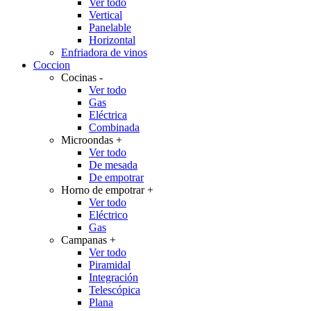
Ver todo
Vertical
Panelable
Horizontal
Enfriadora de vinos
Coccion
Cocinas
-
Ver todo
Gas
Eléctrica
Combinada
Microondas
+
Ver todo
De mesada
De empotrar
Horno de empotrar
+
Ver todo
Eléctrico
Gas
Campanas
+
Ver todo
Piramidal
Integración
Telescópica
Plana