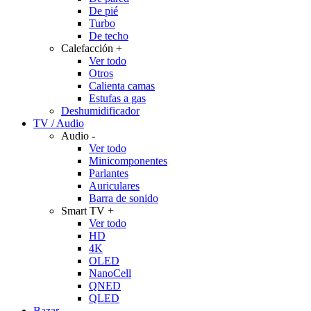
De pié
Turbo
De techo
Calefacción
+
Ver todo
Otros
Calienta camas
Estufas a gas
Deshumidificador
TV / Audio
Audio
-
Ver todo
Minicomponentes
Parlantes
Auriculares
Barra de sonido
Smart TV
+
Ver todo
HD
4K
OLED
NanoCell
QNED
QLED
Bazar