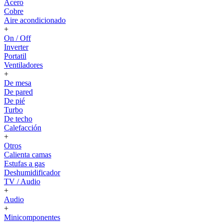
Acero
Cobre
Aire acondicionado
+
On / Off
Inverter
Portatil
Ventiladores
+
De mesa
De pared
De pié
Turbo
De techo
Calefacción
+
Otros
Calienta camas
Estufas a gas
Deshumidificador
TV / Audio
+
Audio
+
Minicomponentes