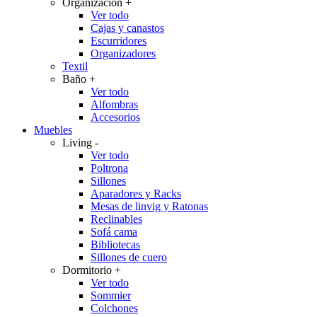
Organización
+
Ver todo
Cajas y canastos
Escurridores
Organizadores
Textil
Baño
+
Ver todo
Alfombras
Accesorios
Muebles
Living
-
Ver todo
Poltrona
Sillones
Aparadores y Racks
Mesas de linvig y Ratonas
Reclinables
Sofá cama
Bibliotecas
Sillones de cuero
Dormitorio
+
Ver todo
Sommier
Colchones