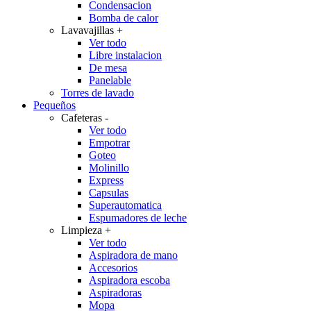
Condensacion
Bomba de calor
Lavavajillas
+
Ver todo
Libre instalacion
De mesa
Panelable
Torres de lavado
Pequeños
Cafeteras
-
Ver todo
Empotrar
Goteo
Molinillo
Express
Capsulas
Superautomatica
Espumadores de leche
Limpieza
+
Ver todo
Aspiradora de mano
Accesorios
Aspiradora escoba
Aspiradoras
Mopa