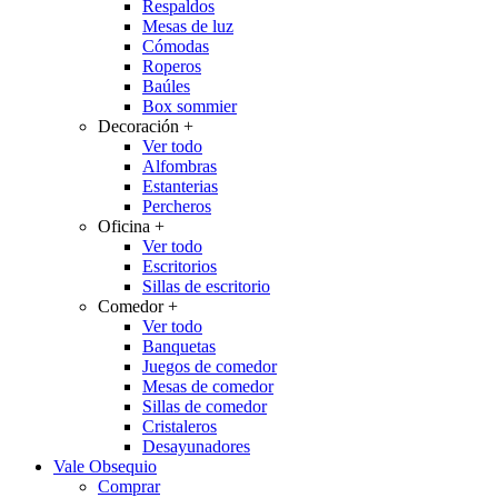
Respaldos
Mesas de luz
Cómodas
Roperos
Baúles
Box sommier
Decoración
+
Ver todo
Alfombras
Estanterias
Percheros
Oficina
+
Ver todo
Escritorios
Sillas de escritorio
Comedor
+
Ver todo
Banquetas
Juegos de comedor
Mesas de comedor
Sillas de comedor
Cristaleros
Desayunadores
Vale Obsequio
Comprar