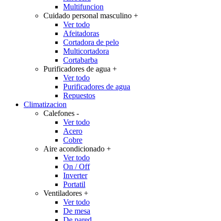
Multifuncion
Cuidado personal masculino
+
Ver todo
Afeitadoras
Cortadora de pelo
Multicortadora
Cortabarba
Purificadores de agua
+
Ver todo
Purificadores de agua
Repuestos
Climatizacion
Calefones
-
Ver todo
Acero
Cobre
Aire acondicionado
+
Ver todo
On / Off
Inverter
Portatil
Ventiladores
+
Ver todo
De mesa
De pared