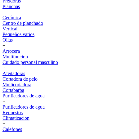
Freidoras
Planchas
+
Cerámica
Centro de planchado
Vertical
Pequeños varios
Ollas
+
Arrocera
Multifuncion
Cuidado personal masculino
+
Afeitadoras
Cortadora de pelo
Multicortadora
Cortabarba
Purificadores de agua
+
Purificadores de agua
Repuestos
Climatizacion
+
Calefones
+