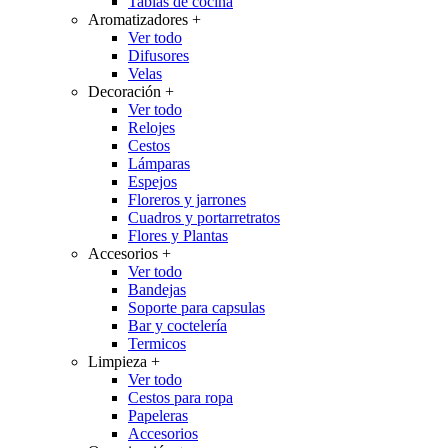
Tablas de cocina
Aromatizadores
+
Ver todo
Difusores
Velas
Decoración
+
Ver todo
Relojes
Cestos
Lámparas
Espejos
Floreros y jarrones
Cuadros y portarretratos
Flores y Plantas
Accesorios
+
Ver todo
Bandejas
Soporte para capsulas
Bar y coctelería
Termicos
Limpieza
+
Ver todo
Cestos para ropa
Papeleras
Accesorios