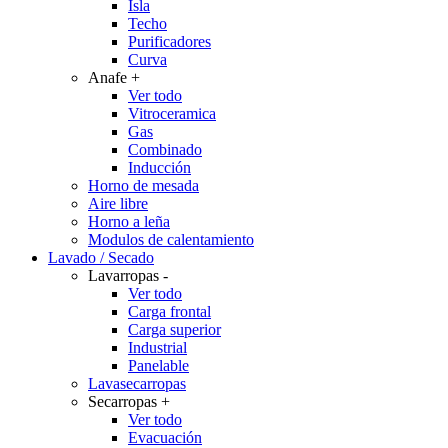
Isla
Techo
Purificadores
Curva
Anafe
+
Ver todo
Vitroceramica
Gas
Combinado
Inducción
Horno de mesada
Aire libre
Horno a leña
Modulos de calentamiento
Lavado / Secado
Lavarropas
-
Ver todo
Carga frontal
Carga superior
Industrial
Panelable
Lavasecarropas
Secarropas
+
Ver todo
Evacuación