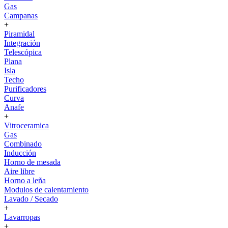
Gas
Campanas
+
Piramidal
Integración
Telescópica
Plana
Isla
Techo
Purificadores
Curva
Anafe
+
Vitroceramica
Gas
Combinado
Inducción
Horno de mesada
Aire libre
Horno a leña
Modulos de calentamiento
Lavado / Secado
+
Lavarropas
+