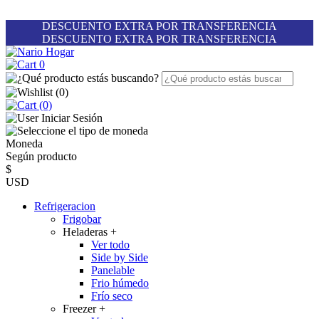
DESCUENTO EXTRA POR TRANSFERENCIA
DESCUENTO EXTRA POR TRANSFERENCIA
0
(
0
)
(0)
Iniciar Sesión
Moneda
Según producto
$
USD
Refrigeracion
Frigobar
Heladeras
+
Ver todo
Side by Side
Panelable
Frio húmedo
Frío seco
Freezer
+