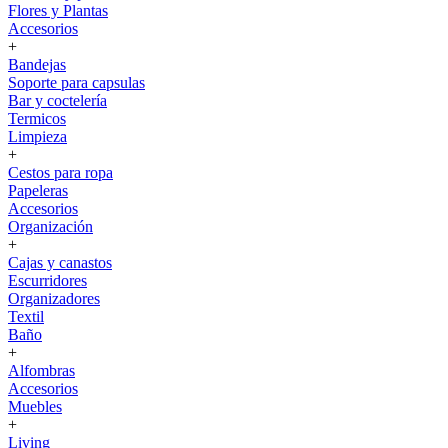
Flores y Plantas
Accesorios
+
Bandejas
Soporte para capsulas
Bar y coctelería
Termicos
Limpieza
+
Cestos para ropa
Papeleras
Accesorios
Organización
+
Cajas y canastos
Escurridores
Organizadores
Textil
Baño
+
Alfombras
Accesorios
Muebles
+
Living