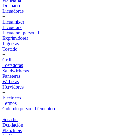
Planetaria
De mano
Licuadoras
+
Licuamixer
Licuadora
Licuadora personal
Exprimidores
Jugueras
Tostado
+
Grill
Tostadoras
Sandwicheras
Paneteras
Wafleras
Hervidores
+
Eléctricos
Termos
Cuidado personal femenino
+
Secador
Depilación
Planchitas