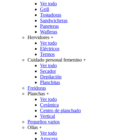
Ver todo
Grill
Tostadoras
Sandwicheras
Paneteras
Wafleras
Hervidores
+
Ver todo
Eléctricos
Termos
Cuidado personal femenino
+
Ver todo
Secador
Depilación
Planchitas
Freidoras
Planchas
+
Ver todo
Cerámica
Centro de planchado
Vertical
Pequeños varios
Ollas
+
Ver todo
Arrocera