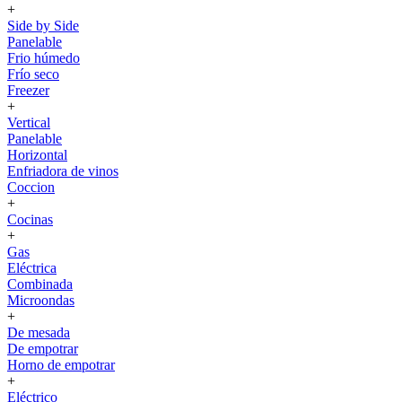
+
Side by Side
Panelable
Frio húmedo
Frío seco
Freezer
+
Vertical
Panelable
Horizontal
Enfriadora de vinos
Coccion
+
Cocinas
+
Gas
Eléctrica
Combinada
Microondas
+
De mesada
De empotrar
Horno de empotrar
+
Eléctrico