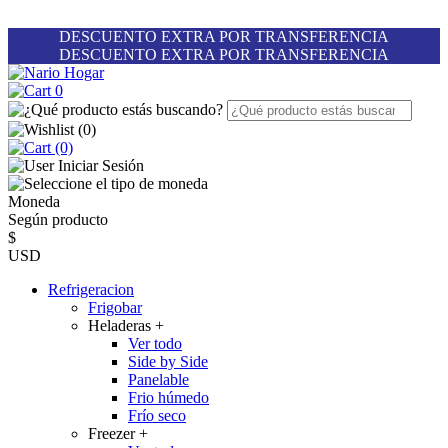
DESCUENTO EXTRA POR TRANSFERENCIA
DESCUENTO EXTRA POR TRANSFERENCIA
0
(
0
)
(0)
Iniciar Sesión
Moneda
Según producto
$
USD
Refrigeracion
Frigobar
Heladeras
+
Ver todo
Side by Side
Panelable
Frio húmedo
Frío seco
Freezer
+