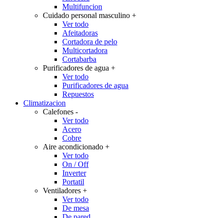
Multifuncion
Cuidado personal masculino
+
Ver todo
Afeitadoras
Cortadora de pelo
Multicortadora
Cortabarba
Purificadores de agua
+
Ver todo
Purificadores de agua
Repuestos
Climatizacion
Calefones
-
Ver todo
Acero
Cobre
Aire acondicionado
+
Ver todo
On / Off
Inverter
Portatil
Ventiladores
+
Ver todo
De mesa
De pared