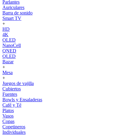
Parlantes
Auriculares
Barra de sonido
Smart TV
+
HD
4K
OLED
NanoCell
QNED
QLED
Bazar
+
Mesa
+
Juegos de vajilla
Cubiertos
Fuentes
Bowls y Ensaladeras
Café y Té
Platos
Vasos
Copas
Copetineros
Individuales