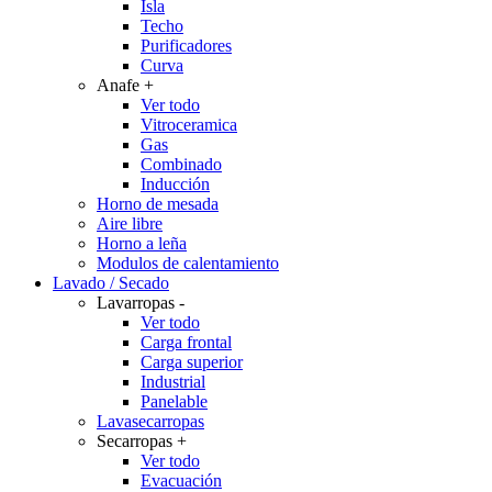
Isla
Techo
Purificadores
Curva
Anafe
+
Ver todo
Vitroceramica
Gas
Combinado
Inducción
Horno de mesada
Aire libre
Horno a leña
Modulos de calentamiento
Lavado / Secado
Lavarropas
-
Ver todo
Carga frontal
Carga superior
Industrial
Panelable
Lavasecarropas
Secarropas
+
Ver todo
Evacuación