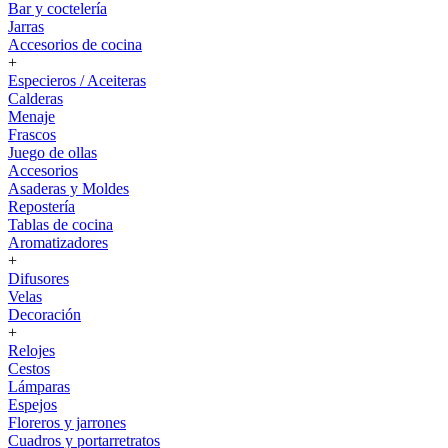
Bar y coctelería
Jarras
Accesorios de cocina
+
Especieros / Aceiteras
Calderas
Menaje
Frascos
Juego de ollas
Accesorios
Asaderas y Moldes
Repostería
Tablas de cocina
Aromatizadores
+
Difusores
Velas
Decoración
+
Relojes
Cestos
Lámparas
Espejos
Floreros y jarrones
Cuadros y portarretratos