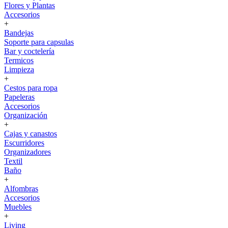
Flores y Plantas
Accesorios
+
Bandejas
Soporte para capsulas
Bar y coctelería
Termicos
Limpieza
+
Cestos para ropa
Papeleras
Accesorios
Organización
+
Cajas y canastos
Escurridores
Organizadores
Textil
Baño
+
Alfombras
Accesorios
Muebles
+
Living