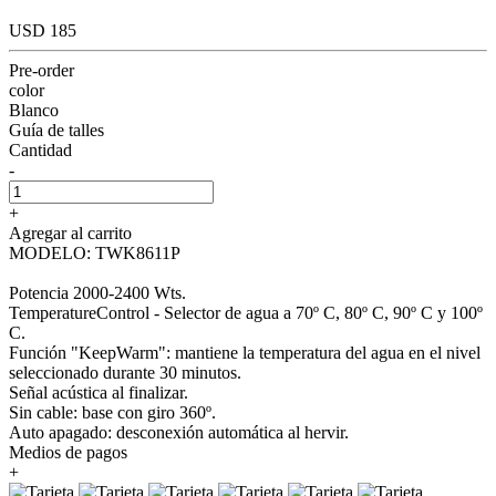
USD 185
Pre-order
color
Blanco
Guía de talles
Cantidad
-
+
Agregar al carrito
MODELO: TWK8611P
Potencia 2000-2400 Wts.
TemperatureControl - Selector de agua a 70º C, 80º C, 90º C y 100º
C.
Función "KeepWarm": mantiene la temperatura del agua en el nivel
seleccionado durante 30 minutos.
Señal acústica al finalizar.
Sin cable: base con giro 360º.
Auto apagado: desconexión automática al hervir.
Medios de pagos
+