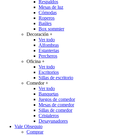
Respaldos
Mesas de luz
Cómodas
Roperos
Baúles
Box sommier
Decoración
+
Ver todo
Alfombras
Estanterias
Percheros
Oficina
+
Ver todo
Escritorios
Sillas de escritorio
Comedor
+
Ver todo
Banquetas
Juegos de comedor
Mesas de comedor
Sillas de comedor
Cristaleros
Desayunadores
Vale Obsequio
Comprar