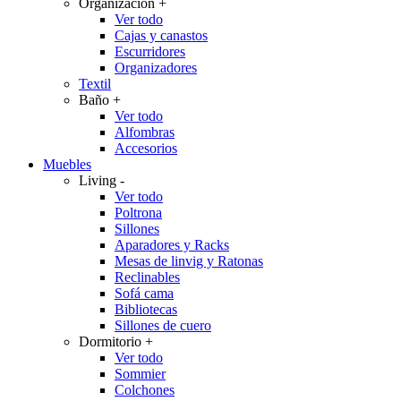
Organización
+
Ver todo
Cajas y canastos
Escurridores
Organizadores
Textil
Baño
+
Ver todo
Alfombras
Accesorios
Muebles
Living
-
Ver todo
Poltrona
Sillones
Aparadores y Racks
Mesas de linvig y Ratonas
Reclinables
Sofá cama
Bibliotecas
Sillones de cuero
Dormitorio
+
Ver todo
Sommier
Colchones