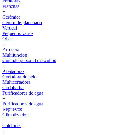
Freidoras
Planchas
+
Cerámica
Centro de planchado
Vertical
Pequeños varios
Ollas
+
Arrocera
Multifuncion
Cuidado personal masculino
+
Afeitadoras
Cortadora de pelo
Multicortadora
Cortabarba
Purificadores de agua
+
Purificadores de agua
Repuestos
Climatizacion
+
Calefones
+