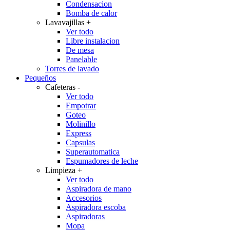
Condensacion
Bomba de calor
Lavavajillas
+
Ver todo
Libre instalacion
De mesa
Panelable
Torres de lavado
Pequeños
Cafeteras
-
Ver todo
Empotrar
Goteo
Molinillo
Express
Capsulas
Superautomatica
Espumadores de leche
Limpieza
+
Ver todo
Aspiradora de mano
Accesorios
Aspiradora escoba
Aspiradoras
Mopa