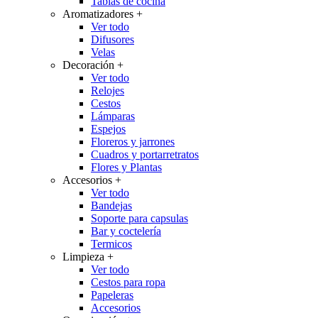
Tablas de cocina
Aromatizadores
+
Ver todo
Difusores
Velas
Decoración
+
Ver todo
Relojes
Cestos
Lámparas
Espejos
Floreros y jarrones
Cuadros y portarretratos
Flores y Plantas
Accesorios
+
Ver todo
Bandejas
Soporte para capsulas
Bar y coctelería
Termicos
Limpieza
+
Ver todo
Cestos para ropa
Papeleras
Accesorios