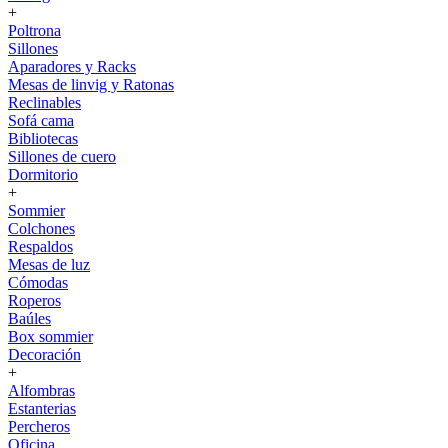
+
Poltrona
Sillones
Aparadores y Racks
Mesas de linvig y Ratonas
Reclinables
Sofá cama
Bibliotecas
Sillones de cuero
Dormitorio
+
Sommier
Colchones
Respaldos
Mesas de luz
Cómodas
Roperos
Baúles
Box sommier
Decoración
+
Alfombras
Estanterias
Percheros
Oficina