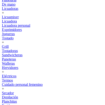
Planetaria
De mano
Licuadoras
+
Licuamixer
Licuadora
Licuadora personal
Exprimidores
Jugueras
Tostado
+
Grill
Tostadoras
Sandwicheras
Paneteras
Wafleras
Hervidores
+
Eléctricos
Termos
Cuidado personal femenino
+
Secador
Depilación
Planchitas