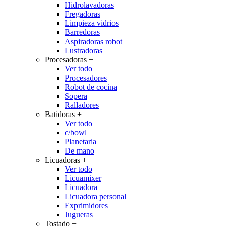
Hidrolavadoras
Fregadoras
Limpieza vidrios
Barredoras
Aspiradoras robot
Lustradoras
Procesadoras
+
Ver todo
Procesadores
Robot de cocina
Sopera
Ralladores
Batidoras
+
Ver todo
c/bowl
Planetaria
De mano
Licuadoras
+
Ver todo
Licuamixer
Licuadora
Licuadora personal
Exprimidores
Jugueras
Tostado
+