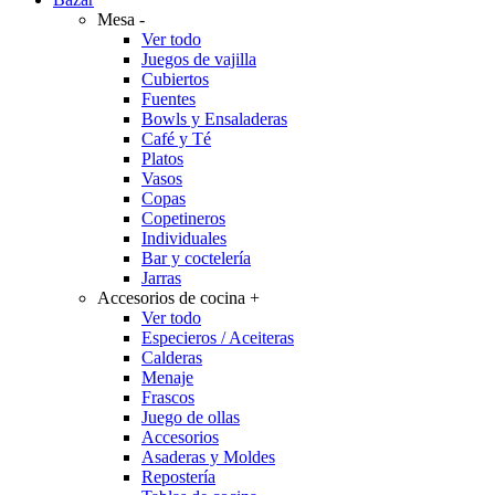
Mesa
-
Ver todo
Juegos de vajilla
Cubiertos
Fuentes
Bowls y Ensaladeras
Café y Té
Platos
Vasos
Copas
Copetineros
Individuales
Bar y coctelería
Jarras
Accesorios de cocina
+
Ver todo
Especieros / Aceiteras
Calderas
Menaje
Frascos
Juego de ollas
Accesorios
Asaderas y Moldes
Repostería