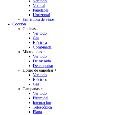
Ver todo
Vertical
Panelable
Horizontal
Enfriadora de vinos
Coccion
Cocinas
-
Ver todo
Gas
Eléctrica
Combinada
Microondas
+
Ver todo
De mesada
De empotrar
Horno de empotrar
+
Ver todo
Eléctrico
Gas
Campanas
+
Ver todo
Piramidal
Integración
Telescópica
Plana