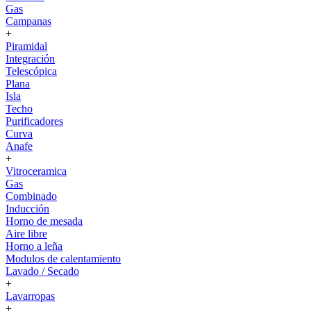
Gas
Campanas
+
Piramidal
Integración
Telescópica
Plana
Isla
Techo
Purificadores
Curva
Anafe
+
Vitroceramica
Gas
Combinado
Inducción
Horno de mesada
Aire libre
Horno a leña
Modulos de calentamiento
Lavado / Secado
+
Lavarropas
+