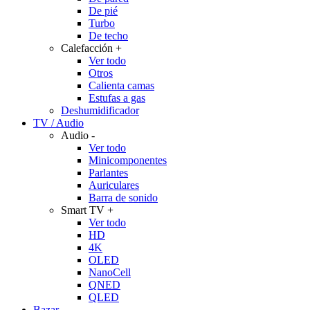
De pié
Turbo
De techo
Calefacción
+
Ver todo
Otros
Calienta camas
Estufas a gas
Deshumidificador
TV / Audio
Audio
-
Ver todo
Minicomponentes
Parlantes
Auriculares
Barra de sonido
Smart TV
+
Ver todo
HD
4K
OLED
NanoCell
QNED
QLED
Bazar