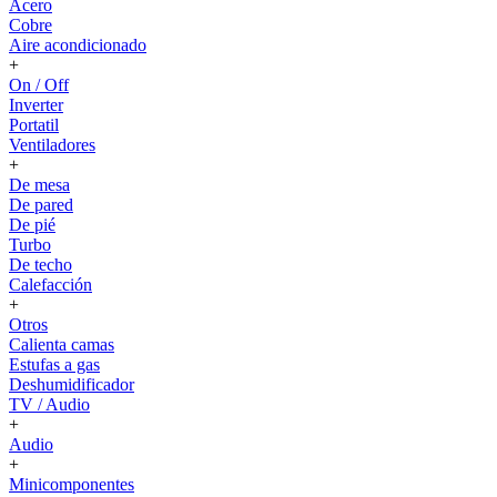
Acero
Cobre
Aire acondicionado
+
On / Off
Inverter
Portatil
Ventiladores
+
De mesa
De pared
De pié
Turbo
De techo
Calefacción
+
Otros
Calienta camas
Estufas a gas
Deshumidificador
TV / Audio
+
Audio
+
Minicomponentes