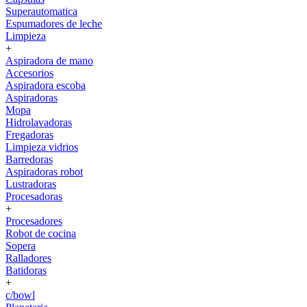
Superautomatica
Espumadores de leche
Limpieza
+
Aspiradora de mano
Accesorios
Aspiradora escoba
Aspiradoras
Mopa
Hidrolavadoras
Fregadoras
Limpieza vidrios
Barredoras
Aspiradoras robot
Lustradoras
Procesadoras
+
Procesadores
Robot de cocina
Sopera
Ralladores
Batidoras
+
c/bowl