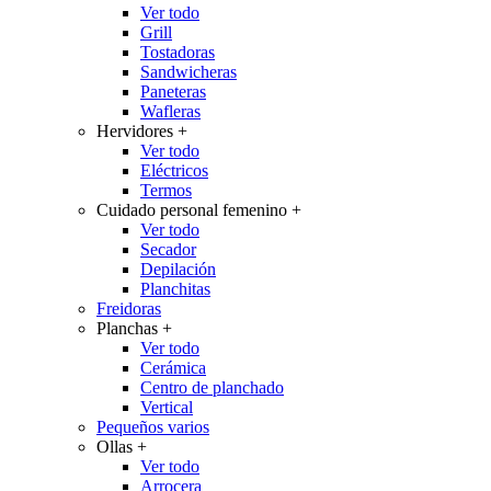
Ver todo
Grill
Tostadoras
Sandwicheras
Paneteras
Wafleras
Hervidores
+
Ver todo
Eléctricos
Termos
Cuidado personal femenino
+
Ver todo
Secador
Depilación
Planchitas
Freidoras
Planchas
+
Ver todo
Cerámica
Centro de planchado
Vertical
Pequeños varios
Ollas
+
Ver todo
Arrocera