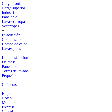
Carga frontal
Carga superior
Industrial
Panelable
Lavasecarropas
Secarropas
+
Evacuación
Condensacion
Bomba de calor
Lavavajillas
+
Libre instalacion
De mesa
Panelable
Torres de lavado
Pequeños
+
Cafeteras
+
Empotrar
Goteo
Molinillo
Express
Capsulas