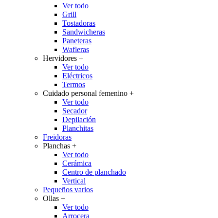
Ver todo
Grill
Tostadoras
Sandwicheras
Paneteras
Wafleras
Hervidores
+
Ver todo
Eléctricos
Termos
Cuidado personal femenino
+
Ver todo
Secador
Depilación
Planchitas
Freidoras
Planchas
+
Ver todo
Cerámica
Centro de planchado
Vertical
Pequeños varios
Ollas
+
Ver todo
Arrocera