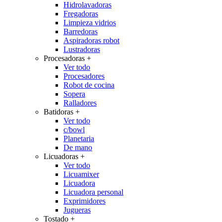
Hidrolavadoras
Fregadoras
Limpieza vidrios
Barredoras
Aspiradoras robot
Lustradoras
Procesadoras
+
Ver todo
Procesadores
Robot de cocina
Sopera
Ralladores
Batidoras
+
Ver todo
c/bowl
Planetaria
De mano
Licuadoras
+
Ver todo
Licuamixer
Licuadora
Licuadora personal
Exprimidores
Jugueras
Tostado
+