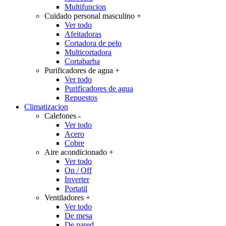
Multifuncion
Cuidado personal masculino
+
Ver todo
Afeitadoras
Cortadora de pelo
Multicortadora
Cortabarba
Purificadores de agua
+
Ver todo
Purificadores de agua
Repuestos
Climatizacion
Calefones
-
Ver todo
Acero
Cobre
Aire acondicionado
+
Ver todo
On / Off
Inverter
Portatil
Ventiladores
+
Ver todo
De mesa
De pared