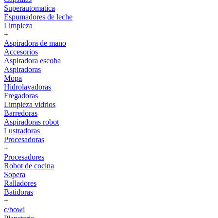
Superautomatica
Espumadores de leche
Limpieza
+
Aspiradora de mano
Accesorios
Aspiradora escoba
Aspiradoras
Mopa
Hidrolavadoras
Fregadoras
Limpieza vidrios
Barredoras
Aspiradoras robot
Lustradoras
Procesadoras
+
Procesadores
Robot de cocina
Sopera
Ralladores
Batidoras
+
c/bowl