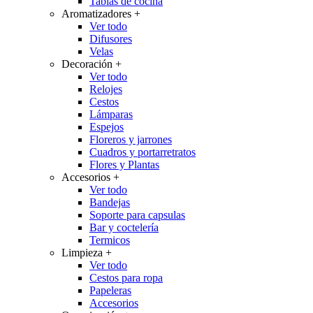
Tablas de cocina
Aromatizadores
+
Ver todo
Difusores
Velas
Decoración
+
Ver todo
Relojes
Cestos
Lámparas
Espejos
Floreros y jarrones
Cuadros y portarretratos
Flores y Plantas
Accesorios
+
Ver todo
Bandejas
Soporte para capsulas
Bar y coctelería
Termicos
Limpieza
+
Ver todo
Cestos para ropa
Papeleras
Accesorios