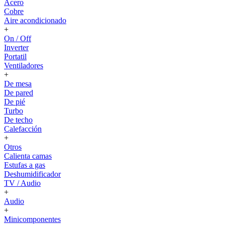
Acero
Cobre
Aire acondicionado
+
On / Off
Inverter
Portatil
Ventiladores
+
De mesa
De pared
De pié
Turbo
De techo
Calefacción
+
Otros
Calienta camas
Estufas a gas
Deshumidificador
TV / Audio
+
Audio
+
Minicomponentes