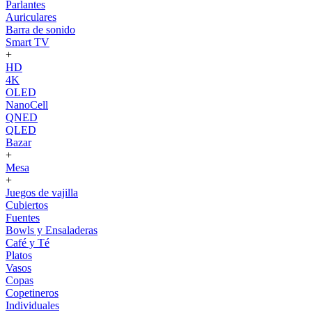
Parlantes
Auriculares
Barra de sonido
Smart TV
+
HD
4K
OLED
NanoCell
QNED
QLED
Bazar
+
Mesa
+
Juegos de vajilla
Cubiertos
Fuentes
Bowls y Ensaladeras
Café y Té
Platos
Vasos
Copas
Copetineros
Individuales