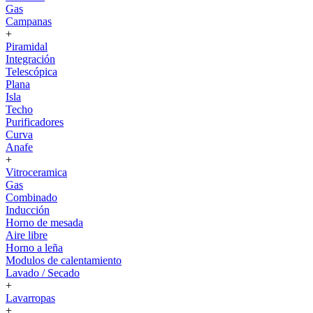
Gas
Campanas
+
Piramidal
Integración
Telescópica
Plana
Isla
Techo
Purificadores
Curva
Anafe
+
Vitroceramica
Gas
Combinado
Inducción
Horno de mesada
Aire libre
Horno a leña
Modulos de calentamiento
Lavado / Secado
+
Lavarropas
+