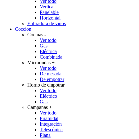
Ver todo
Vertical
Panelable
Horizontal
Enfriadora de vinos
Coccion
Cocinas
-
Ver todo
Gas
Eléctrica
Combinada
Microondas
+
Ver todo
De mesada
De empotrar
Horno de empotrar
+
Ver todo
Eléctrico
Gas
Campanas
+
Ver todo
Piramidal
Integración
Telescópica
Plana