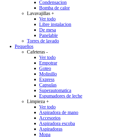
Condensacion
Bomba de calor
Lavavajillas
+
Ver todo
Libre instalacion
De mesa
Panelable
Torres de lavado
Pequeños
Cafeteras
-
Ver todo
Empotrar
Goteo
Molinillo
Express
Capsulas
Superautomatica
Espumadores de leche
Limpieza
+
Ver todo
Aspiradora de mano
Accesorios
Aspiradora escoba
Aspiradoras
Mopa