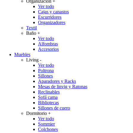
Organización
+
Ver todo
Cajas y canastos
Escurridores
Organizadores
Textil
Baño
+
Ver todo
Alfombras
Accesorios
Muebles
Living
-
Ver todo
Poltrona
Sillones
Aparadores y Racks
Mesas de linvig y Ratonas
Reclinables
Sofá cama
Bibliotecas
Sillones de cuero
Dormitorio
+
Ver todo
Sommier
Colchones