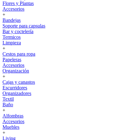
Flores y Plantas
Accesorios
+
Bandejas
Soporte para capsulas
Bar y coctelería
Termicos
Limpieza
+
Cestos para ropa
Papeleras
Accesorios
Organización
+
Cajas y canastos
Escurridores
Organizadores
Textil
Baño
+
Alfombras
Accesorios
Muebles
+
Living