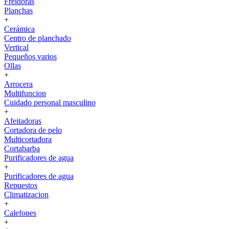
Freidoras
Planchas
+
Cerámica
Centro de planchado
Vertical
Pequeños varios
Ollas
+
Arrocera
Multifuncion
Cuidado personal masculino
+
Afeitadoras
Cortadora de pelo
Multicortadora
Cortabarba
Purificadores de agua
+
Purificadores de agua
Repuestos
Climatizacion
+
Calefones
+