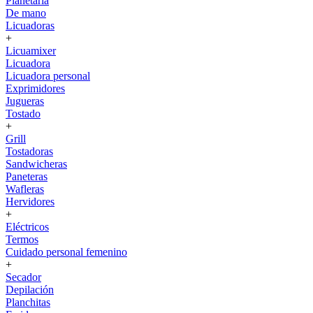
Planetaria
De mano
Licuadoras
+
Licuamixer
Licuadora
Licuadora personal
Exprimidores
Jugueras
Tostado
+
Grill
Tostadoras
Sandwicheras
Paneteras
Wafleras
Hervidores
+
Eléctricos
Termos
Cuidado personal femenino
+
Secador
Depilación
Planchitas