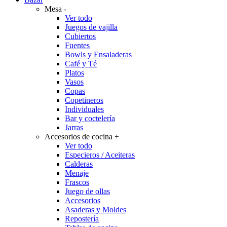
Mesa
-
Ver todo
Juegos de vajilla
Cubiertos
Fuentes
Bowls y Ensaladeras
Café y Té
Platos
Vasos
Copas
Copetineros
Individuales
Bar y coctelería
Jarras
Accesorios de cocina
+
Ver todo
Especieros / Aceiteras
Calderas
Menaje
Frascos
Juego de ollas
Accesorios
Asaderas y Moldes
Repostería