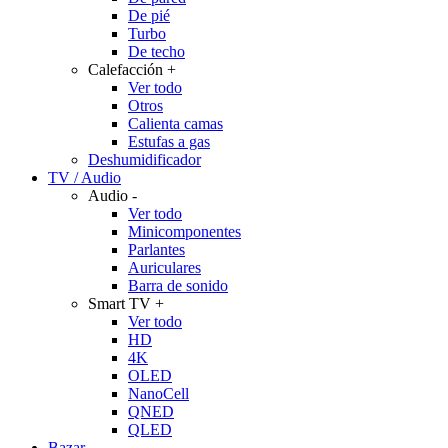
De pié
Turbo
De techo
Calefacción
+
Ver todo
Otros
Calienta camas
Estufas a gas
Deshumidificador
TV / Audio
Audio
-
Ver todo
Minicomponentes
Parlantes
Auriculares
Barra de sonido
Smart TV
+
Ver todo
HD
4K
OLED
NanoCell
QNED
QLED
Bazar