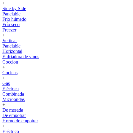
+
Side by Side
Panelable
Frio húmedo
Frío seco
Freezer
+
Vertical
Panelable
Horizontal
Enfriadora de vinos
Coccion
+
Cocinas
+
Gas
Eléctrica
Combinada
Microondas
+
De mesada
De empotrar
Horno de empotrar
+
Eléctrico