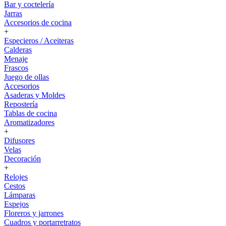
Bar y coctelería
Jarras
Accesorios de cocina
+
Especieros / Aceiteras
Calderas
Menaje
Frascos
Juego de ollas
Accesorios
Asaderas y Moldes
Repostería
Tablas de cocina
Aromatizadores
+
Difusores
Velas
Decoración
+
Relojes
Cestos
Lámparas
Espejos
Floreros y jarrones
Cuadros y portarretratos