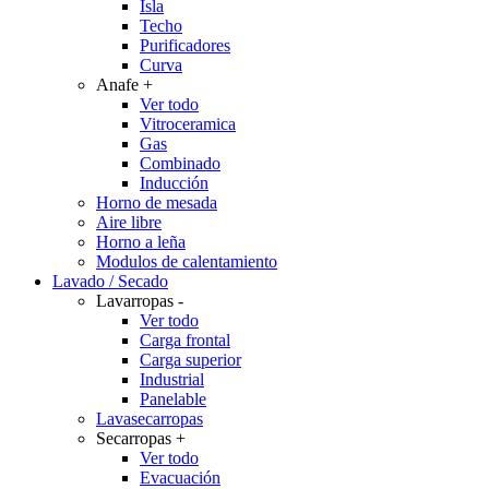
Isla
Techo
Purificadores
Curva
Anafe
+
Ver todo
Vitroceramica
Gas
Combinado
Inducción
Horno de mesada
Aire libre
Horno a leña
Modulos de calentamiento
Lavado / Secado
Lavarropas
-
Ver todo
Carga frontal
Carga superior
Industrial
Panelable
Lavasecarropas
Secarropas
+
Ver todo
Evacuación