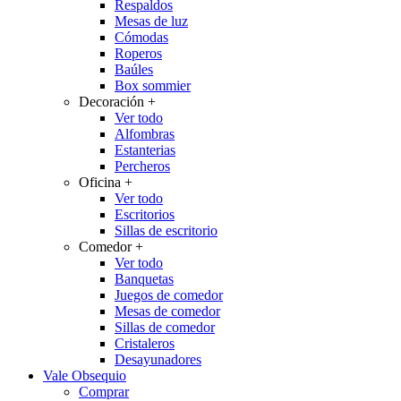
Respaldos
Mesas de luz
Cómodas
Roperos
Baúles
Box sommier
Decoración
+
Ver todo
Alfombras
Estanterias
Percheros
Oficina
+
Ver todo
Escritorios
Sillas de escritorio
Comedor
+
Ver todo
Banquetas
Juegos de comedor
Mesas de comedor
Sillas de comedor
Cristaleros
Desayunadores
Vale Obsequio
Comprar