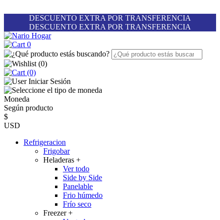
DESCUENTO EXTRA POR TRANSFERENCIA
DESCUENTO EXTRA POR TRANSFERENCIA
0
(
0
)
(0)
Iniciar Sesión
Moneda
Según producto
$
USD
Refrigeracion
Frigobar
Heladeras
+
Ver todo
Side by Side
Panelable
Frio húmedo
Frío seco
Freezer
+