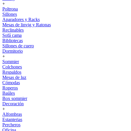
+
Poltrona
Sillones
Aparadores y Racks
Mesas de linvig y Ratonas
Reclinables
Sofá cama
Bibliotecas
Sillones de cuero
Dormitorio
+
Sommier
Colchones
Respaldos
Mesas de luz
Cómodas
Roperos
Baúles
Box sommier
Decoración
+
Alfombras
Estanterias
Percheros
Oficina