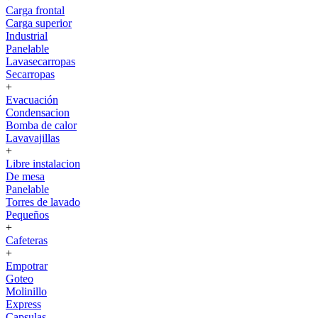
Carga frontal
Carga superior
Industrial
Panelable
Lavasecarropas
Secarropas
+
Evacuación
Condensacion
Bomba de calor
Lavavajillas
+
Libre instalacion
De mesa
Panelable
Torres de lavado
Pequeños
+
Cafeteras
+
Empotrar
Goteo
Molinillo
Express
Capsulas