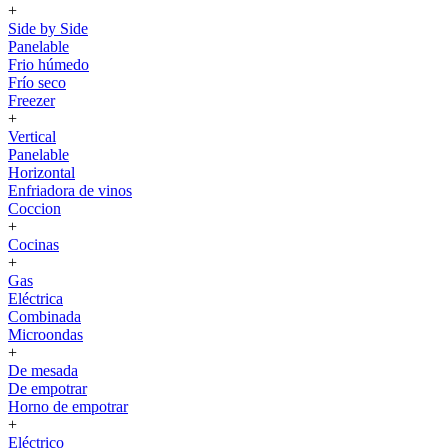
+
Side by Side
Panelable
Frio húmedo
Frío seco
Freezer
+
Vertical
Panelable
Horizontal
Enfriadora de vinos
Coccion
+
Cocinas
+
Gas
Eléctrica
Combinada
Microondas
+
De mesada
De empotrar
Horno de empotrar
+
Eléctrico