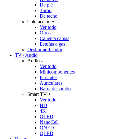
De pié
Turbo
De techo
Calefacción
+
Ver todo
Otros
Calienta camas
Estufas a gas
Deshumidificador
TV / Audio
Audio
-
Ver todo
Minicomponentes
Parlantes
Auriculares
Barra de sonido
Smart TV
+
Ver todo
HD
4K
OLED
NanoCell
QNED
QLED
Bazar