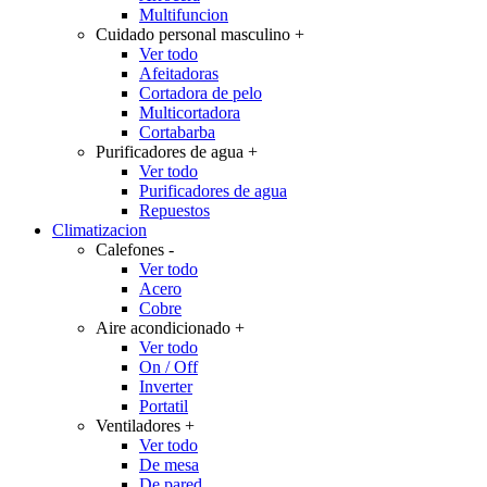
Multifuncion
Cuidado personal masculino
+
Ver todo
Afeitadoras
Cortadora de pelo
Multicortadora
Cortabarba
Purificadores de agua
+
Ver todo
Purificadores de agua
Repuestos
Climatizacion
Calefones
-
Ver todo
Acero
Cobre
Aire acondicionado
+
Ver todo
On / Off
Inverter
Portatil
Ventiladores
+
Ver todo
De mesa
De pared