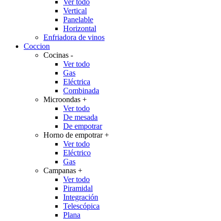
Ver todo
Vertical
Panelable
Horizontal
Enfriadora de vinos
Coccion
Cocinas
-
Ver todo
Gas
Eléctrica
Combinada
Microondas
+
Ver todo
De mesada
De empotrar
Horno de empotrar
+
Ver todo
Eléctrico
Gas
Campanas
+
Ver todo
Piramidal
Integración
Telescópica
Plana