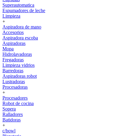
Superautomatica
Espumadores de leche
Limpieza
+
Aspiradora de mano
Accesorios
Aspiradora escoba
Aspiradoras
Mopa
Hidrolavadoras
Fregadoras
Limpieza vidrios
Barredoras
Aspiradoras robot
Lustradoras
Procesadoras
+
Procesadores
Robot de cocina
Sopera
Ralladores
Batidoras
+
c/bowl