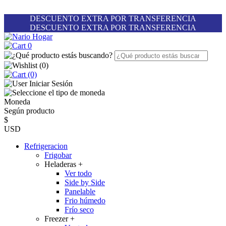
DESCUENTO EXTRA POR TRANSFERENCIA
DESCUENTO EXTRA POR TRANSFERENCIA
0
(
0
)
(0)
Iniciar Sesión
Moneda
Según producto
$
USD
Refrigeracion
Frigobar
Heladeras
+
Ver todo
Side by Side
Panelable
Frio húmedo
Frío seco
Freezer
+