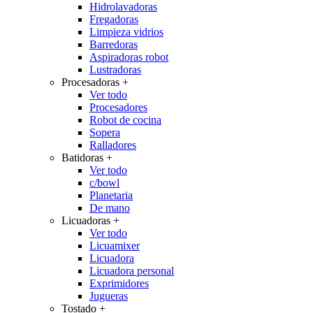
Hidrolavadoras
Fregadoras
Limpieza vidrios
Barredoras
Aspiradoras robot
Lustradoras
Procesadoras
+
Ver todo
Procesadores
Robot de cocina
Sopera
Ralladores
Batidoras
+
Ver todo
c/bowl
Planetaria
De mano
Licuadoras
+
Ver todo
Licuamixer
Licuadora
Licuadora personal
Exprimidores
Jugueras
Tostado
+