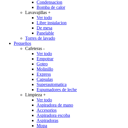
Condensacion
Bomba de calor
Lavavajillas
+
Ver todo
Libre instalacion
De mesa
Panelable
Torres de lavado
Pequeños
Cafeteras
-
Ver todo
Empotrar
Goteo
Molinillo
Express
Capsulas
Superautomatica
Espumadores de leche
Limpieza
+
Ver todo
Aspiradora de mano
Accesorios
Aspiradora escoba
Aspiradoras
Mopa