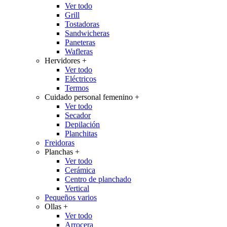
Ver todo
Grill
Tostadoras
Sandwicheras
Paneteras
Wafleras
Hervidores
+
Ver todo
Eléctricos
Termos
Cuidado personal femenino
+
Ver todo
Secador
Depilación
Planchitas
Freidoras
Planchas
+
Ver todo
Cerámica
Centro de planchado
Vertical
Pequeños varios
Ollas
+
Ver todo
Arrocera