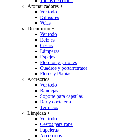
Tablas de cocina
Aromatizadores
+
Ver todo
Difusores
Velas
Decoración
+
Ver todo
Relojes
Cestos
Lámparas
Espejos
Floreros y jarrones
Cuadros y portarretratos
Flores y Plantas
Accesorios
+
Ver todo
Bandejas
Soporte para capsulas
Bar y coctelería
Termicos
Limpieza
+
Ver todo
Cestos para ropa
Papeleras
Accesorios