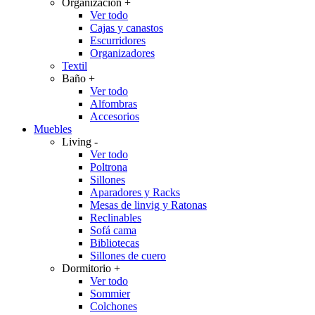
Organización
+
Ver todo
Cajas y canastos
Escurridores
Organizadores
Textil
Baño
+
Ver todo
Alfombras
Accesorios
Muebles
Living
-
Ver todo
Poltrona
Sillones
Aparadores y Racks
Mesas de linvig y Ratonas
Reclinables
Sofá cama
Bibliotecas
Sillones de cuero
Dormitorio
+
Ver todo
Sommier
Colchones