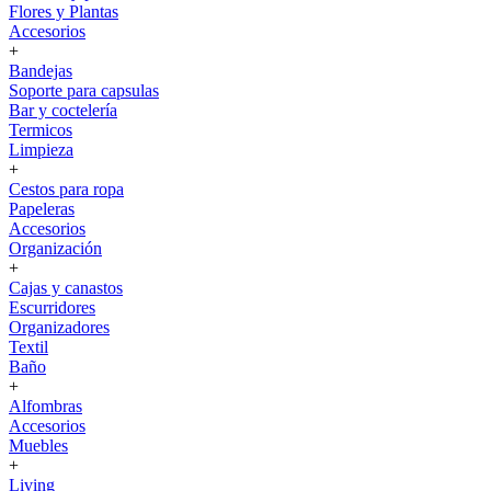
Flores y Plantas
Accesorios
+
Bandejas
Soporte para capsulas
Bar y coctelería
Termicos
Limpieza
+
Cestos para ropa
Papeleras
Accesorios
Organización
+
Cajas y canastos
Escurridores
Organizadores
Textil
Baño
+
Alfombras
Accesorios
Muebles
+
Living