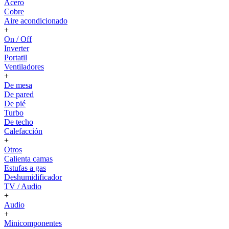
Acero
Cobre
Aire acondicionado
+
On / Off
Inverter
Portatil
Ventiladores
+
De mesa
De pared
De pié
Turbo
De techo
Calefacción
+
Otros
Calienta camas
Estufas a gas
Deshumidificador
TV / Audio
+
Audio
+
Minicomponentes