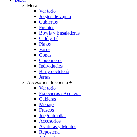
Mesa
-
Ver todo
Juegos de vajilla
Cubiertos
Fuentes
Bowls y Ensaladeras
Café y Té
Platos
Vasos
Copas
Copetineros
Individuales
Bar y coctelería
Jarras
Accesorios de cocina
+
Ver todo
Especieros / Aceiteras
Calderas
Menaje
Frascos
Juego de ollas
Accesorios
Asaderas y Moldes
Repostería