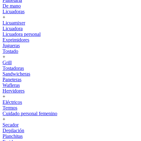
Planetaria
De mano
Licuadoras
+
Licuamixer
Licuadora
Licuadora personal
Exprimidores
Jugueras
Tostado
+
Grill
Tostadoras
Sandwicheras
Paneteras
Wafleras
Hervidores
+
Eléctricos
Termos
Cuidado personal femenino
+
Secador
Depilación
Planchitas