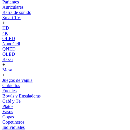
Parlantes
Auriculares
Barra de sonido
Smart TV
+
HD
4K
OLED
NanoCell
QNED
QLED
Bazar
+
Mesa
+
Juegos de vajilla
Cubiertos
Fuentes
Bowls y Ensaladeras
Café y Té
Platos
Vasos
Copas
Copetineros
Individuales