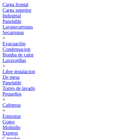
Carga frontal
Carga superior
Industrial
Panelable
Lavasecarropas
Secarropas
+
Evacuación
Condensacion
Bomba de calor
Lavavajillas
+
Libre instalacion
De mesa
Panelable
Torres de lavado
Pequeños
+
Cafeteras
+
Empotrar
Goteo
Molinillo
Express
Capsulas