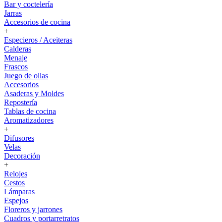
Bar y coctelería
Jarras
Accesorios de cocina
+
Especieros / Aceiteras
Calderas
Menaje
Frascos
Juego de ollas
Accesorios
Asaderas y Moldes
Repostería
Tablas de cocina
Aromatizadores
+
Difusores
Velas
Decoración
+
Relojes
Cestos
Lámparas
Espejos
Floreros y jarrones
Cuadros y portarretratos