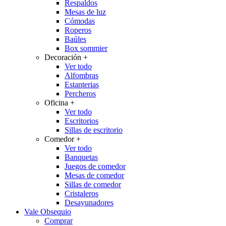
Respaldos
Mesas de luz
Cómodas
Roperos
Baúles
Box sommier
Decoración
+
Ver todo
Alfombras
Estanterias
Percheros
Oficina
+
Ver todo
Escritorios
Sillas de escritorio
Comedor
+
Ver todo
Banquetas
Juegos de comedor
Mesas de comedor
Sillas de comedor
Cristaleros
Desayunadores
Vale Obsequio
Comprar