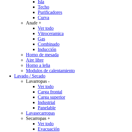
Isla
Techo
Purificadores
Curva
Anafe
+
Ver todo
Vitroceramica
Gas
Combinado
Inducción
Horno de mesada
Aire libre
Horno a leña
Modulos de calentamiento
Lavado / Secado
Lavarropas
-
Ver todo
Carga frontal
Carga superior
Industrial
Panelable
Lavasecarropas
Secarropas
+
Ver todo
Evacuación