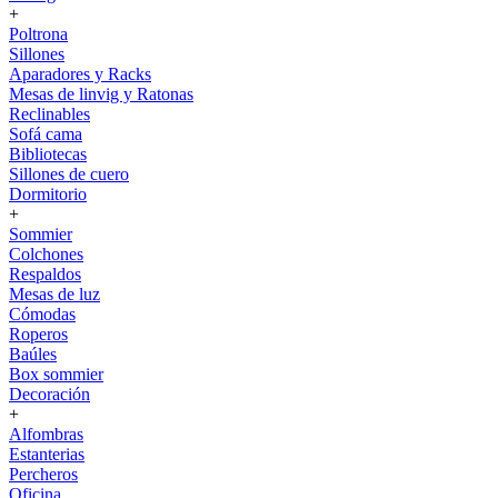
+
Poltrona
Sillones
Aparadores y Racks
Mesas de linvig y Ratonas
Reclinables
Sofá cama
Bibliotecas
Sillones de cuero
Dormitorio
+
Sommier
Colchones
Respaldos
Mesas de luz
Cómodas
Roperos
Baúles
Box sommier
Decoración
+
Alfombras
Estanterias
Percheros
Oficina