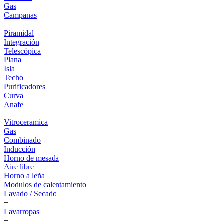
Gas
Campanas
+
Piramidal
Integración
Telescópica
Plana
Isla
Techo
Purificadores
Curva
Anafe
+
Vitroceramica
Gas
Combinado
Inducción
Horno de mesada
Aire libre
Horno a leña
Modulos de calentamiento
Lavado / Secado
+
Lavarropas
+