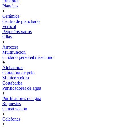
Freidoras
Planchas
+
Cerámica
Centro de planchado
Vertical
Pequeños varios
Ollas
+
Arrocera
Multifuncion
Cuidado personal masculino
+
Afeitadoras
Cortadora de pelo
Multicortadora
Cortabarba
Purificadores de agua
+
Purificadores de agua
Repuestos
Climatizacion
+
Calefones
+