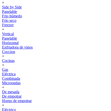
+
Side by Side
Panelable
Frio húmedo
Frío seco
Freezer
+
Vertical
Panelable
Horizontal
Enfriadora de vinos
Coccion
+
Cocinas
+
Gas
Eléctrica
Combinada
Microondas
+
De mesada
De empotrar
Horno de empotrar
+
Eléctrico