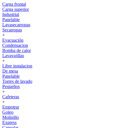
Carga frontal
Carga superior
Industrial
Panelable
Lavasecarropas
Secarropas
+
Evacuación
Condensacion
Bomba de calor
Lavavajillas
+
Libre instalacion
De mesa
Panelable
Torres de lavado
Pequeños
+
Cafeteras
+
Empotrar
Goteo
Molinillo
Express
Capsulas