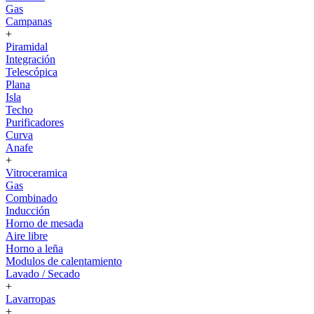
Gas
Campanas
+
Piramidal
Integración
Telescópica
Plana
Isla
Techo
Purificadores
Curva
Anafe
+
Vitroceramica
Gas
Combinado
Inducción
Horno de mesada
Aire libre
Horno a leña
Modulos de calentamiento
Lavado / Secado
+
Lavarropas
+