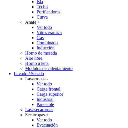
Isla
Techo
Purificadores
Curva
Anafe
+
Ver todo
Vitroceramica
Gas
Combinado
Inducción
Horno de mesada
Aire libre
Horno a leña
Modulos de calentamiento
Lavado / Secado
Lavarropas
-
Ver todo
Carga frontal
Carga superior
Industrial
Panelable
Lavasecarropas
Secarropas
+
Ver todo
Evacuación