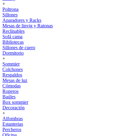
+
Poltrona
Sillones
Aparadores y Racks
Mesas de linvig y Ratonas
Reclinables
Sofá cama
Bibliotecas
Sillones de cuero
Dormitorio
+
Sommier
Colchones
Respaldos
Mesas de luz
Cómodas
Roperos
Baúles
Box sommier
Decoración
+
Alfombras
Estanterias
Percheros
Oficina