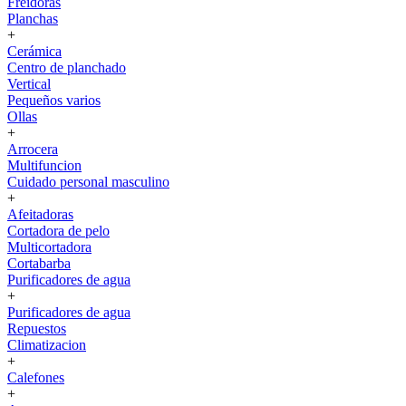
Freidoras
Planchas
+
Cerámica
Centro de planchado
Vertical
Pequeños varios
Ollas
+
Arrocera
Multifuncion
Cuidado personal masculino
+
Afeitadoras
Cortadora de pelo
Multicortadora
Cortabarba
Purificadores de agua
+
Purificadores de agua
Repuestos
Climatizacion
+
Calefones
+