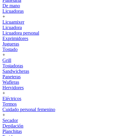
Planetaria
De mano
Licuadoras
+
Licuamixer
Licuadora
Licuadora personal
Exprimidores
Jugueras
Tostado
+
Grill
Tostadoras
Sandwicheras
Paneteras
Wafleras
Hervidores
+
Eléctricos
Termos
Cuidado personal femenino
+
Secador
Depilación
Planchitas