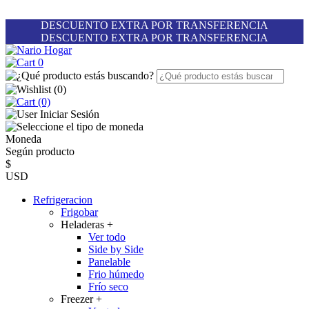
DESCUENTO EXTRA POR TRANSFERENCIA
DESCUENTO EXTRA POR TRANSFERENCIA
0
(
0
)
(0)
Iniciar Sesión
Moneda
Según producto
$
USD
Refrigeracion
Frigobar
Heladeras
+
Ver todo
Side by Side
Panelable
Frio húmedo
Frío seco
Freezer
+