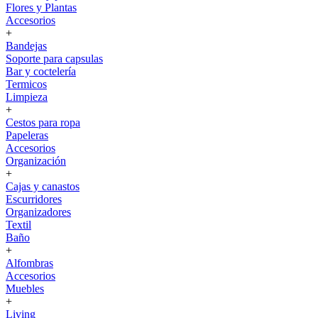
Flores y Plantas
Accesorios
+
Bandejas
Soporte para capsulas
Bar y coctelería
Termicos
Limpieza
+
Cestos para ropa
Papeleras
Accesorios
Organización
+
Cajas y canastos
Escurridores
Organizadores
Textil
Baño
+
Alfombras
Accesorios
Muebles
+
Living