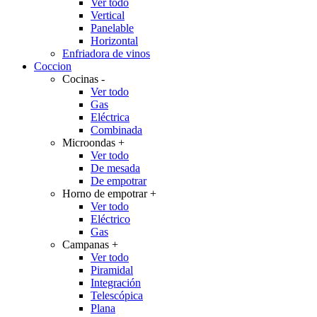
Ver todo
Vertical
Panelable
Horizontal
Enfriadora de vinos
Coccion
Cocinas
-
Ver todo
Gas
Eléctrica
Combinada
Microondas
+
Ver todo
De mesada
De empotrar
Horno de empotrar
+
Ver todo
Eléctrico
Gas
Campanas
+
Ver todo
Piramidal
Integración
Telescópica
Plana