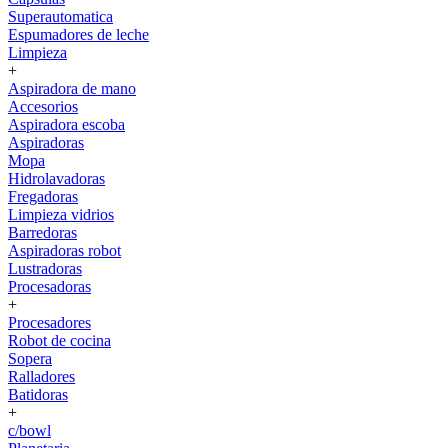
Superautomatica
Espumadores de leche
Limpieza
+
Aspiradora de mano
Accesorios
Aspiradora escoba
Aspiradoras
Mopa
Hidrolavadoras
Fregadoras
Limpieza vidrios
Barredoras
Aspiradoras robot
Lustradoras
Procesadoras
+
Procesadores
Robot de cocina
Sopera
Ralladores
Batidoras
+
c/bowl