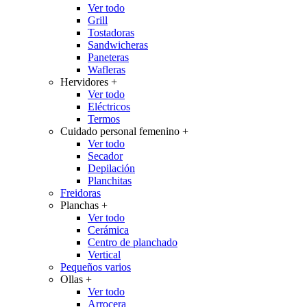
Ver todo
Grill
Tostadoras
Sandwicheras
Paneteras
Wafleras
Hervidores
+
Ver todo
Eléctricos
Termos
Cuidado personal femenino
+
Ver todo
Secador
Depilación
Planchitas
Freidoras
Planchas
+
Ver todo
Cerámica
Centro de planchado
Vertical
Pequeños varios
Ollas
+
Ver todo
Arrocera