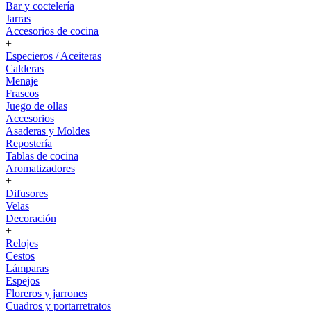
Bar y coctelería
Jarras
Accesorios de cocina
+
Especieros / Aceiteras
Calderas
Menaje
Frascos
Juego de ollas
Accesorios
Asaderas y Moldes
Repostería
Tablas de cocina
Aromatizadores
+
Difusores
Velas
Decoración
+
Relojes
Cestos
Lámparas
Espejos
Floreros y jarrones
Cuadros y portarretratos