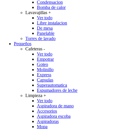
Condensacion
Bomba de calor
Lavavajillas
+
Ver todo
Libre instalacion
De mesa
Panelable
Torres de lavado
Pequeños
Cafeteras
-
Ver todo
Empotrar
Goteo
Molinillo
Express
Capsulas
Superautomatica
Espumadores de leche
Limpieza
+
Ver todo
Aspiradora de mano
Accesorios
Aspiradora escoba
Aspiradoras
Mopa