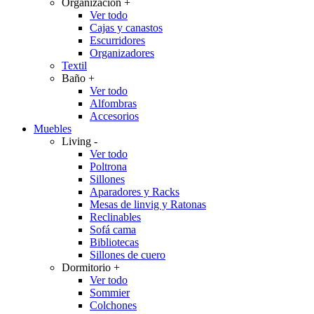
Organización
+
Ver todo
Cajas y canastos
Escurridores
Organizadores
Textil
Baño
+
Ver todo
Alfombras
Accesorios
Muebles
Living
-
Ver todo
Poltrona
Sillones
Aparadores y Racks
Mesas de linvig y Ratonas
Reclinables
Sofá cama
Bibliotecas
Sillones de cuero
Dormitorio
+
Ver todo
Sommier
Colchones