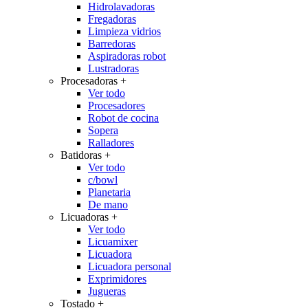
Hidrolavadoras
Fregadoras
Limpieza vidrios
Barredoras
Aspiradoras robot
Lustradoras
Procesadoras
+
Ver todo
Procesadores
Robot de cocina
Sopera
Ralladores
Batidoras
+
Ver todo
c/bowl
Planetaria
De mano
Licuadoras
+
Ver todo
Licuamixer
Licuadora
Licuadora personal
Exprimidores
Jugueras
Tostado
+