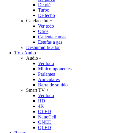
De pié
Turbo
De techo
Calefacción
+
Ver todo
Otros
Calienta camas
Estufas a gas
Deshumidificador
TV / Audio
Audio
-
Ver todo
Minicomponentes
Parlantes
Auriculares
Barra de sonido
Smart TV
+
Ver todo
HD
4K
OLED
NanoCell
QNED
QLED
Bazar