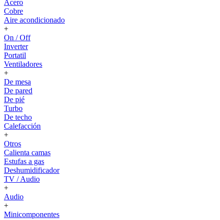
Acero
Cobre
Aire acondicionado
+
On / Off
Inverter
Portatil
Ventiladores
+
De mesa
De pared
De pié
Turbo
De techo
Calefacción
+
Otros
Calienta camas
Estufas a gas
Deshumidificador
TV / Audio
+
Audio
+
Minicomponentes