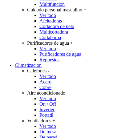
Multifuncion
Cuidado personal masculino
+
Ver todo
Afeitadoras
Cortadora de pelo
Multicortadora
Cortabarba
Purificadores de agua
+
Ver todo
Purificadores de agua
Repuestos
Climatizacion
Calefones
-
Ver todo
Acero
Cobre
Aire acondicionado
+
Ver todo
On / Off
Inverter
Portatil
Ventiladores
+
Ver todo
De mesa
De pared