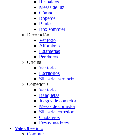
Respaldos
Mesas de luz
Cómodas
Roperos
Baúles
Box sommier
Decoración
+
Ver todo
Alfombras
Estanterias
Percheros
Oficina
+
Ver todo
Escritorios
Sillas de escritorio
Comedor
+
Ver todo
Banquetas
Juegos de comedor
Mesas de comedor
Sillas de comedor
Cristaleros
Desayunadores
Vale Obsequio
Comprar