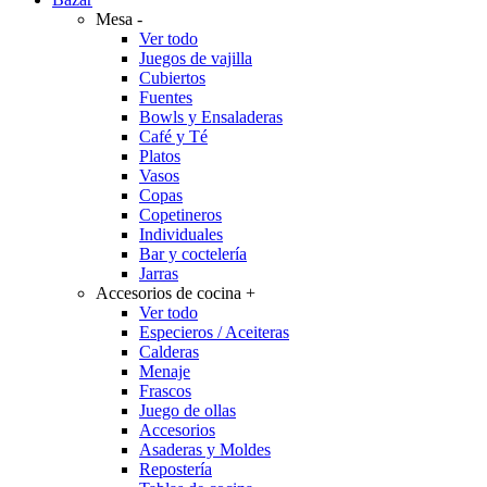
Mesa
-
Ver todo
Juegos de vajilla
Cubiertos
Fuentes
Bowls y Ensaladeras
Café y Té
Platos
Vasos
Copas
Copetineros
Individuales
Bar y coctelería
Jarras
Accesorios de cocina
+
Ver todo
Especieros / Aceiteras
Calderas
Menaje
Frascos
Juego de ollas
Accesorios
Asaderas y Moldes
Repostería