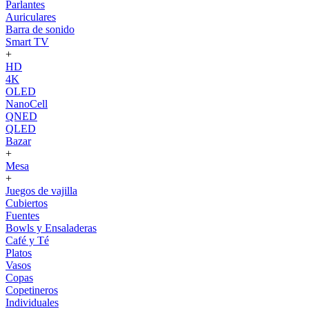
Parlantes
Auriculares
Barra de sonido
Smart TV
+
HD
4K
OLED
NanoCell
QNED
QLED
Bazar
+
Mesa
+
Juegos de vajilla
Cubiertos
Fuentes
Bowls y Ensaladeras
Café y Té
Platos
Vasos
Copas
Copetineros
Individuales