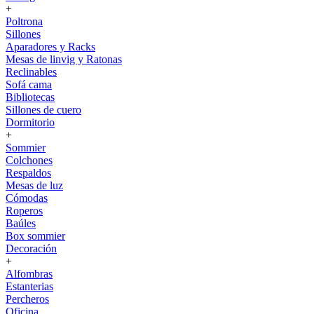
+
Poltrona
Sillones
Aparadores y Racks
Mesas de linvig y Ratonas
Reclinables
Sofá cama
Bibliotecas
Sillones de cuero
Dormitorio
+
Sommier
Colchones
Respaldos
Mesas de luz
Cómodas
Roperos
Baúles
Box sommier
Decoración
+
Alfombras
Estanterias
Percheros
Oficina