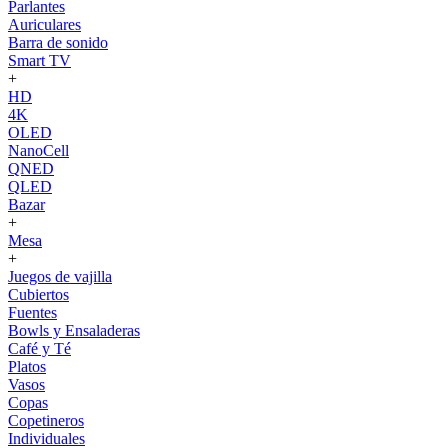
Parlantes
Auriculares
Barra de sonido
Smart TV
+
HD
4K
OLED
NanoCell
QNED
QLED
Bazar
+
Mesa
+
Juegos de vajilla
Cubiertos
Fuentes
Bowls y Ensaladeras
Café y Té
Platos
Vasos
Copas
Copetineros
Individuales