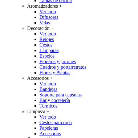
Tablas de cocina
Aromatizadores
+
Ver todo
Difusores
Velas
Decoración
+
Ver todo
Relojes
Cestos
Lámparas
Espejos
Floreros y jarrones
Cuadros y portarretratos
Flores y Plantas
Accesorios
+
Ver todo
Bandejas
Soporte para capsulas
Bar y coctelería
Termicos
Limpieza
+
Ver todo
Cestos para ropa
Papeleras
Accesorios