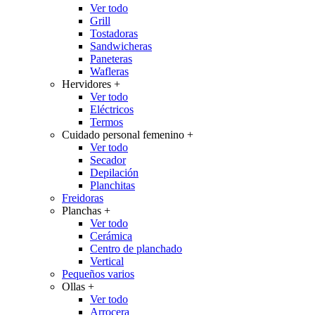
Ver todo
Grill
Tostadoras
Sandwicheras
Paneteras
Wafleras
Hervidores
+
Ver todo
Eléctricos
Termos
Cuidado personal femenino
+
Ver todo
Secador
Depilación
Planchitas
Freidoras
Planchas
+
Ver todo
Cerámica
Centro de planchado
Vertical
Pequeños varios
Ollas
+
Ver todo
Arrocera