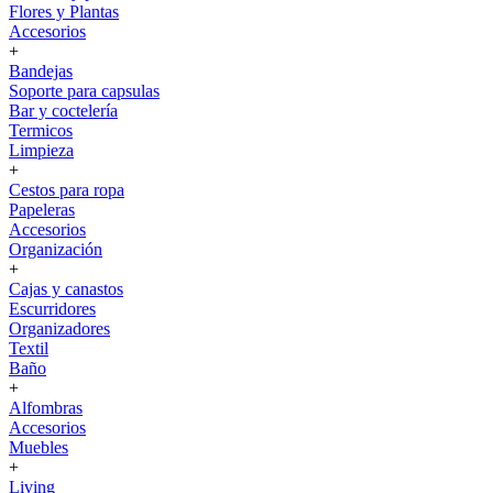
Flores y Plantas
Accesorios
+
Bandejas
Soporte para capsulas
Bar y coctelería
Termicos
Limpieza
+
Cestos para ropa
Papeleras
Accesorios
Organización
+
Cajas y canastos
Escurridores
Organizadores
Textil
Baño
+
Alfombras
Accesorios
Muebles
+
Living