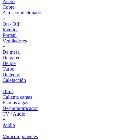
Acero
Cobre
Aire acondicionado
+
On / Off
Inverter
Portatil
Ventiladores
+
De mesa
De pared
De pié
Turbo
De techo
Calefacción
+
Otros
Calienta camas
Estufas a gas
Deshumidificador
TV / Audio
+
Audio
+
Minicomponentes