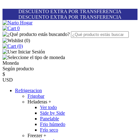
DESCUENTO EXTRA POR TRANSFERENCIA
DESCUENTO EXTRA POR TRANSFERENCIA
0
(
0
)
(0)
Iniciar Sesión
Moneda
Según producto
$
USD
Refrigeracion
Frigobar
Heladeras
+
Ver todo
Side by Side
Panelable
Frio húmedo
Frío seco
Freezer
+