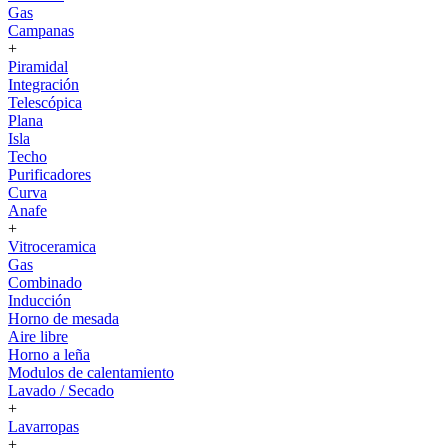
Gas
Campanas
+
Piramidal
Integración
Telescópica
Plana
Isla
Techo
Purificadores
Curva
Anafe
+
Vitroceramica
Gas
Combinado
Inducción
Horno de mesada
Aire libre
Horno a leña
Modulos de calentamiento
Lavado / Secado
+
Lavarropas
+