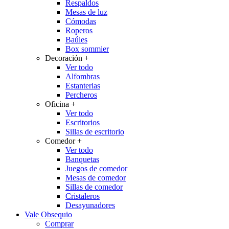
Respaldos
Mesas de luz
Cómodas
Roperos
Baúles
Box sommier
Decoración
+
Ver todo
Alfombras
Estanterias
Percheros
Oficina
+
Ver todo
Escritorios
Sillas de escritorio
Comedor
+
Ver todo
Banquetas
Juegos de comedor
Mesas de comedor
Sillas de comedor
Cristaleros
Desayunadores
Vale Obsequio
Comprar