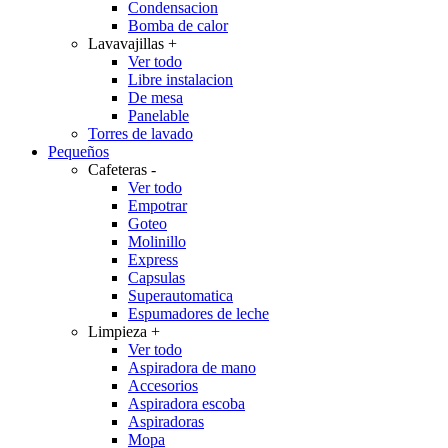
Condensacion
Bomba de calor
Lavavajillas
+
Ver todo
Libre instalacion
De mesa
Panelable
Torres de lavado
Pequeños
Cafeteras
-
Ver todo
Empotrar
Goteo
Molinillo
Express
Capsulas
Superautomatica
Espumadores de leche
Limpieza
+
Ver todo
Aspiradora de mano
Accesorios
Aspiradora escoba
Aspiradoras
Mopa