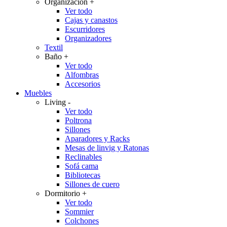
Organización
+
Ver todo
Cajas y canastos
Escurridores
Organizadores
Textil
Baño
+
Ver todo
Alfombras
Accesorios
Muebles
Living
-
Ver todo
Poltrona
Sillones
Aparadores y Racks
Mesas de linvig y Ratonas
Reclinables
Sofá cama
Bibliotecas
Sillones de cuero
Dormitorio
+
Ver todo
Sommier
Colchones