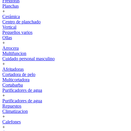
Freidoras
Planchas
+
Cerámica
Centro de planchado
Vertical
Pequeños varios
Ollas
+
Arrocera
Multifuncion
Cuidado personal masculino
+
Afeitadoras
Cortadora de pelo
Multicortadora
Cortabarba
Purificadores de agua
+
Purificadores de agua
Repuestos
Climatizacion
+
Calefones
+