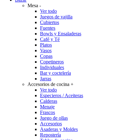
Mesa
-
Ver todo
Juegos de vajilla
Cubiertos
Fuentes
Bowls y Ensaladeras
Café y Té
Platos
Vasos
Copas
Copetineros
Individuales
Bar y coctelería
Jarras
Accesorios de cocina
+
Ver todo
Especieros / Aceiteras
Calderas
Menaje
Frascos
Juego de ollas
Accesorios
Asaderas y Moldes
Repostería