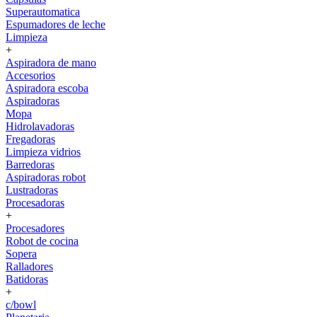
Superautomatica
Espumadores de leche
Limpieza
+
Aspiradora de mano
Accesorios
Aspiradora escoba
Aspiradoras
Mopa
Hidrolavadoras
Fregadoras
Limpieza vidrios
Barredoras
Aspiradoras robot
Lustradoras
Procesadoras
+
Procesadores
Robot de cocina
Sopera
Ralladores
Batidoras
+
c/bowl