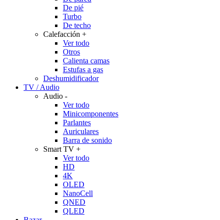
De pié
Turbo
De techo
Calefacción
+
Ver todo
Otros
Calienta camas
Estufas a gas
Deshumidificador
TV / Audio
Audio
-
Ver todo
Minicomponentes
Parlantes
Auriculares
Barra de sonido
Smart TV
+
Ver todo
HD
4K
OLED
NanoCell
QNED
QLED
Bazar