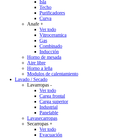
Isla
Techo
Purificadores
Curva
Anafe
+
Ver todo
Vitroceramica
Gas
Combinado
Inducción
Horno de mesada
Aire libre
Horno a leña
Modulos de calentamiento
Lavado / Secado
Lavarropas
-
Ver todo
Carga frontal
Carga superior
Industrial
Panelable
Lavasecarropas
Secarropas
+
Ver todo
Evacuación