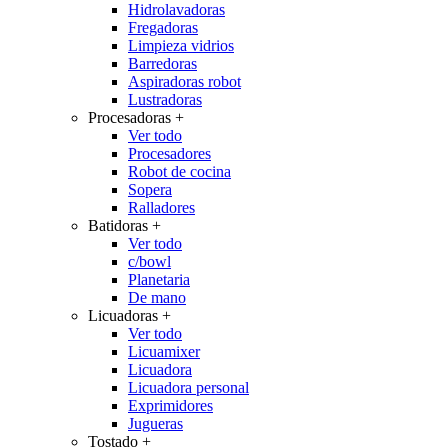
Hidrolavadoras
Fregadoras
Limpieza vidrios
Barredoras
Aspiradoras robot
Lustradoras
Procesadoras
+
Ver todo
Procesadores
Robot de cocina
Sopera
Ralladores
Batidoras
+
Ver todo
c/bowl
Planetaria
De mano
Licuadoras
+
Ver todo
Licuamixer
Licuadora
Licuadora personal
Exprimidores
Jugueras
Tostado
+