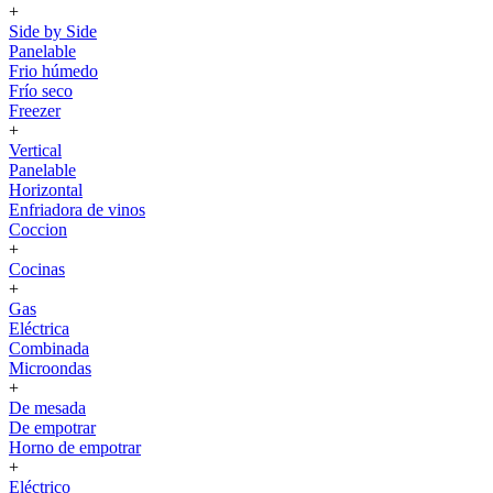
+
Side by Side
Panelable
Frio húmedo
Frío seco
Freezer
+
Vertical
Panelable
Horizontal
Enfriadora de vinos
Coccion
+
Cocinas
+
Gas
Eléctrica
Combinada
Microondas
+
De mesada
De empotrar
Horno de empotrar
+
Eléctrico