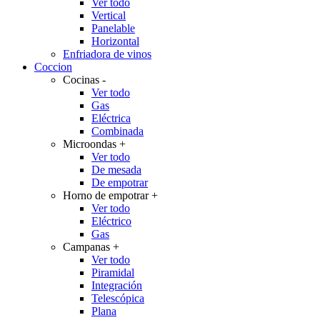
Ver todo
Vertical
Panelable
Horizontal
Enfriadora de vinos
Coccion
Cocinas
-
Ver todo
Gas
Eléctrica
Combinada
Microondas
+
Ver todo
De mesada
De empotrar
Horno de empotrar
+
Ver todo
Eléctrico
Gas
Campanas
+
Ver todo
Piramidal
Integración
Telescópica
Plana