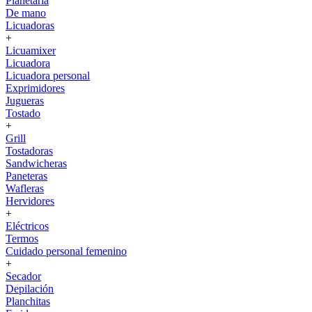
Planetaria
De mano
Licuadoras
+
Licuamixer
Licuadora
Licuadora personal
Exprimidores
Jugueras
Tostado
+
Grill
Tostadoras
Sandwicheras
Paneteras
Wafleras
Hervidores
+
Eléctricos
Termos
Cuidado personal femenino
+
Secador
Depilación
Planchitas