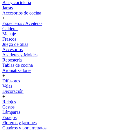
Bar y coctelería
Jarras
Accesorios de cocina
+
Especieros / Aceiteras
Calderas
Menaje
Frascos
Juego de ollas
Accesorios
Asaderas y Moldes
Repostería
Tablas de cocina
Aromatizadores
+
Difusores
Velas
Decoración
+
Relojes
Cestos
Lámparas
Espejos
Floreros y jarrones
Cuadros y portarretratos