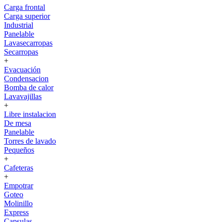
Carga frontal
Carga superior
Industrial
Panelable
Lavasecarropas
Secarropas
+
Evacuación
Condensacion
Bomba de calor
Lavavajillas
+
Libre instalacion
De mesa
Panelable
Torres de lavado
Pequeños
+
Cafeteras
+
Empotrar
Goteo
Molinillo
Express
Capsulas