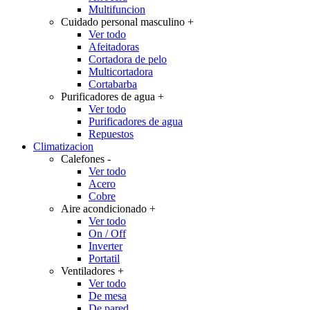
Multifuncion
Cuidado personal masculino
+
Ver todo
Afeitadoras
Cortadora de pelo
Multicortadora
Cortabarba
Purificadores de agua
+
Ver todo
Purificadores de agua
Repuestos
Climatizacion
Calefones
-
Ver todo
Acero
Cobre
Aire acondicionado
+
Ver todo
On / Off
Inverter
Portatil
Ventiladores
+
Ver todo
De mesa
De pared