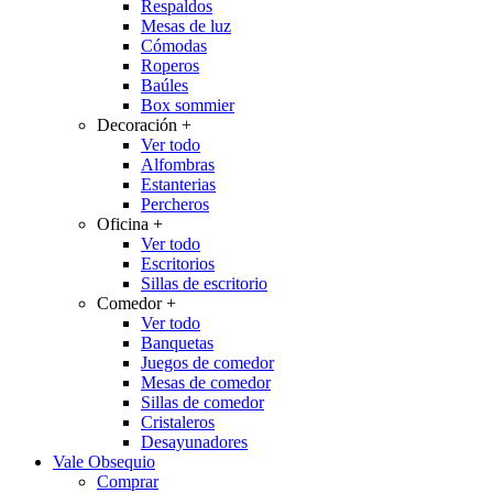
Respaldos
Mesas de luz
Cómodas
Roperos
Baúles
Box sommier
Decoración
+
Ver todo
Alfombras
Estanterias
Percheros
Oficina
+
Ver todo
Escritorios
Sillas de escritorio
Comedor
+
Ver todo
Banquetas
Juegos de comedor
Mesas de comedor
Sillas de comedor
Cristaleros
Desayunadores
Vale Obsequio
Comprar