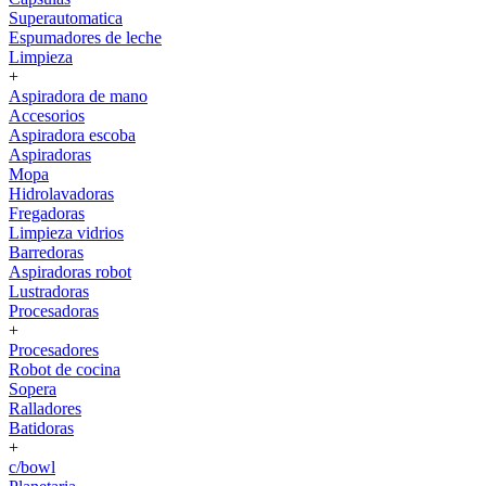
Superautomatica
Espumadores de leche
Limpieza
+
Aspiradora de mano
Accesorios
Aspiradora escoba
Aspiradoras
Mopa
Hidrolavadoras
Fregadoras
Limpieza vidrios
Barredoras
Aspiradoras robot
Lustradoras
Procesadoras
+
Procesadores
Robot de cocina
Sopera
Ralladores
Batidoras
+
c/bowl