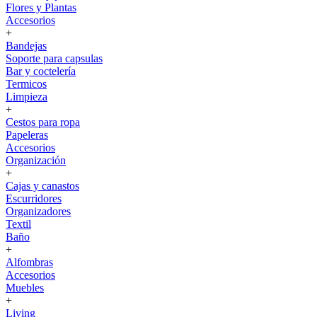
Flores y Plantas
Accesorios
+
Bandejas
Soporte para capsulas
Bar y coctelería
Termicos
Limpieza
+
Cestos para ropa
Papeleras
Accesorios
Organización
+
Cajas y canastos
Escurridores
Organizadores
Textil
Baño
+
Alfombras
Accesorios
Muebles
+
Living