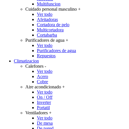
Multifuncion
Cuidado personal masculino
+
Ver todo
Afeitadoras
Cortadora de pelo
Multicortadora
Cortabarba
Purificadores de agua
+
Ver todo
Purificadores de agua
Repuestos
Climatizacion
Calefones
-
Ver todo
Acero
Cobre
Aire acondicionado
+
Ver todo
On / Off
Inverter
Portatil
Ventiladores
+
Ver todo
De mesa
De pared