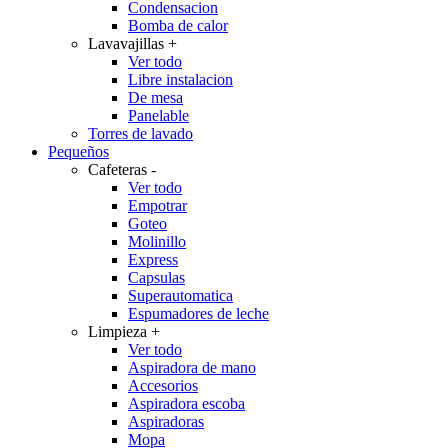
Condensacion
Bomba de calor
Lavavajillas
+
Ver todo
Libre instalacion
De mesa
Panelable
Torres de lavado
Pequeños
Cafeteras
-
Ver todo
Empotrar
Goteo
Molinillo
Express
Capsulas
Superautomatica
Espumadores de leche
Limpieza
+
Ver todo
Aspiradora de mano
Accesorios
Aspiradora escoba
Aspiradoras
Mopa