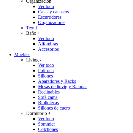
Organización
+
Ver todo
Cajas y canastos
Escurridores
Organizadores
Textil
Baño
+
Ver todo
Alfombras
Accesorios
Muebles
Living
-
Ver todo
Poltrona
Sillones
Aparadores y Racks
Mesas de linvig y Ratonas
Reclinables
Sofá cama
Bibliotecas
Sillones de cuero
Dormitorio
+
Ver todo
Sommier
Colchones