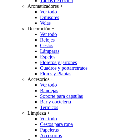
Tablas de cocina
Aromatizadores
+
Ver todo
Difusores
Velas
Decoración
+
Ver todo
Relojes
Cestos
Lámparas
Espejos
Floreros y jarrones
Cuadros y portarretratos
Flores y Plantas
Accesorios
+
Ver todo
Bandejas
Soporte para capsulas
Bar y coctelería
Termicos
Limpieza
+
Ver todo
Cestos para ropa
Papeleras
Accesorios