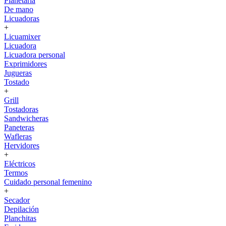
Planetaria
De mano
Licuadoras
+
Licuamixer
Licuadora
Licuadora personal
Exprimidores
Jugueras
Tostado
+
Grill
Tostadoras
Sandwicheras
Paneteras
Wafleras
Hervidores
+
Eléctricos
Termos
Cuidado personal femenino
+
Secador
Depilación
Planchitas