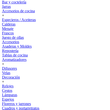
Bar y coctelería
Jarras
Accesorios de cocina
+
Especieros / Aceiteras
Calderas
Menaje
Frascos
Juego de ollas
Accesorios
Asaderas y Moldes
Repostería
Tablas de cocina
Aromatizadores
+
Difusores
Velas
Decoración
+
Relojes
Cestos
Lámparas
Espejos
Floreros y jarrones
Cuadros y portarretratos