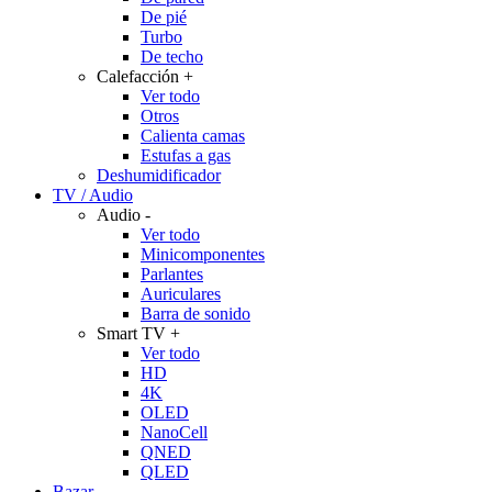
De pié
Turbo
De techo
Calefacción
+
Ver todo
Otros
Calienta camas
Estufas a gas
Deshumidificador
TV / Audio
Audio
-
Ver todo
Minicomponentes
Parlantes
Auriculares
Barra de sonido
Smart TV
+
Ver todo
HD
4K
OLED
NanoCell
QNED
QLED
Bazar