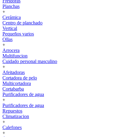
Freidoras
Planchas
+
Cerámica
Centro de planchado
Vertical
Pequeños varios
Ollas
+
Arrocera
Multifuncion
Cuidado personal masculino
+
Afeitadoras
Cortadora de pelo
Multicortadora
Cortabarba
Purificadores de agua
+
Purificadores de agua
Repuestos
Climatizacion
+
Calefones
+