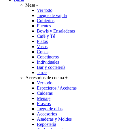
Mesa
-
Ver todo
Juegos de vajilla
Cubiertos
Fuentes
Bowls y Ensaladeras
Café y Té
Platos
Vasos
Copas
Copetineros
Individuales
Bar y coctelería
Jarras
Accesorios de cocina
+
Ver todo
Especieros / Aceiteras
Calderas
Menaje
Frascos
Juego de ollas
Accesorios
Asaderas y Moldes
Repostería