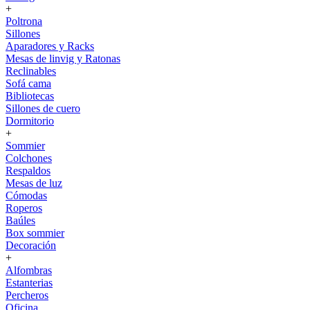
+
Poltrona
Sillones
Aparadores y Racks
Mesas de linvig y Ratonas
Reclinables
Sofá cama
Bibliotecas
Sillones de cuero
Dormitorio
+
Sommier
Colchones
Respaldos
Mesas de luz
Cómodas
Roperos
Baúles
Box sommier
Decoración
+
Alfombras
Estanterias
Percheros
Oficina