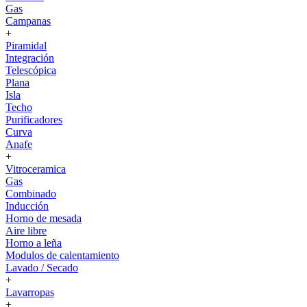
Gas
Campanas
+
Piramidal
Integración
Telescópica
Plana
Isla
Techo
Purificadores
Curva
Anafe
+
Vitroceramica
Gas
Combinado
Inducción
Horno de mesada
Aire libre
Horno a leña
Modulos de calentamiento
Lavado / Secado
+
Lavarropas
+