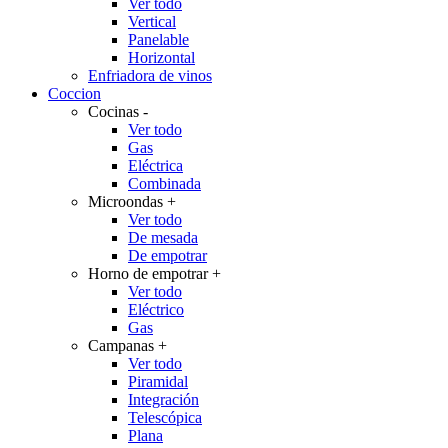
Ver todo
Vertical
Panelable
Horizontal
Enfriadora de vinos
Coccion
Cocinas
-
Ver todo
Gas
Eléctrica
Combinada
Microondas
+
Ver todo
De mesada
De empotrar
Horno de empotrar
+
Ver todo
Eléctrico
Gas
Campanas
+
Ver todo
Piramidal
Integración
Telescópica
Plana