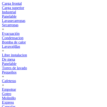
Carga frontal
Carga superior
Industrial
Panelable
Lavasecarropas
Secarropas
+
Evacuación
Condensacion
Bomba de calor
Lavavajillas
+
Libre instalacion
De mesa
Panelable
Torres de lavado
Pequeños
+
Cafeteras
+
Empotrar
Goteo
Molinillo
Express
Capsulas