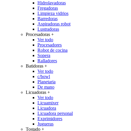
Hidrolavadoras
Fregadoras
Limpieza vidrios
Barredoras
Aspiradoras robot
Lustradoras
Procesadoras
+
Ver todo
Procesadores
Robot de cocina
Sopera
Ralladores
Batidoras
+
Ver todo
c/bowl
Planetaria
De mano
Licuadoras
+
Ver todo
Licuamixer
Licuadora
Licuadora personal
Exprimidores
Jugueras
Tostado
+