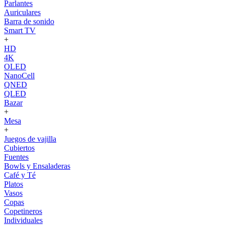
Parlantes
Auriculares
Barra de sonido
Smart TV
+
HD
4K
OLED
NanoCell
QNED
QLED
Bazar
+
Mesa
+
Juegos de vajilla
Cubiertos
Fuentes
Bowls y Ensaladeras
Café y Té
Platos
Vasos
Copas
Copetineros
Individuales