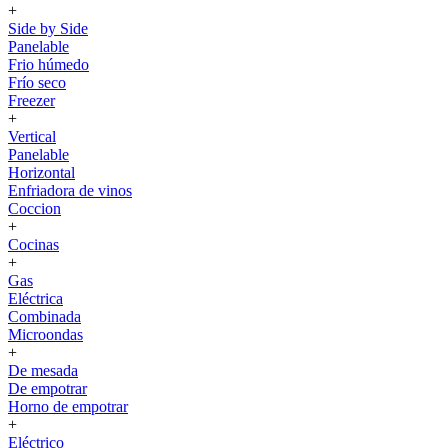
+
Side by Side
Panelable
Frio húmedo
Frío seco
Freezer
+
Vertical
Panelable
Horizontal
Enfriadora de vinos
Coccion
+
Cocinas
+
Gas
Eléctrica
Combinada
Microondas
+
De mesada
De empotrar
Horno de empotrar
+
Eléctrico