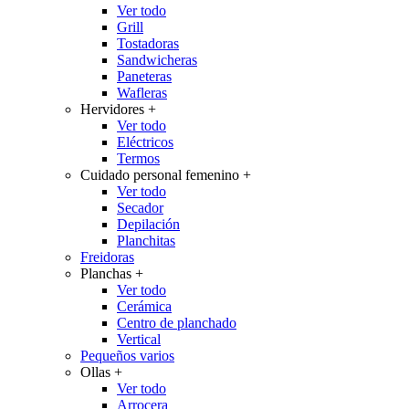
Ver todo
Grill
Tostadoras
Sandwicheras
Paneteras
Wafleras
Hervidores
+
Ver todo
Eléctricos
Termos
Cuidado personal femenino
+
Ver todo
Secador
Depilación
Planchitas
Freidoras
Planchas
+
Ver todo
Cerámica
Centro de planchado
Vertical
Pequeños varios
Ollas
+
Ver todo
Arrocera