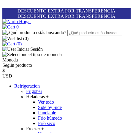
DESCUENTO EXTRA POR TRANSFERENCIA
DESCUENTO EXTRA POR TRANSFERENCIA
0
(
0
)
(0)
Iniciar Sesión
Moneda
Según producto
$
USD
Refrigeracion
Frigobar
Heladeras
+
Ver todo
Side by Side
Panelable
Frio húmedo
Frío seco
Freezer
+