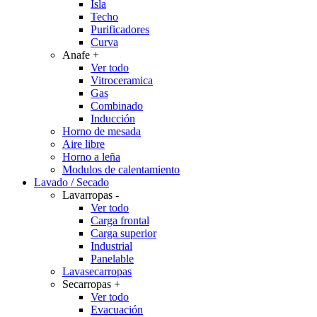
Isla
Techo
Purificadores
Curva
Anafe
+
Ver todo
Vitroceramica
Gas
Combinado
Inducción
Horno de mesada
Aire libre
Horno a leña
Modulos de calentamiento
Lavado / Secado
Lavarropas
-
Ver todo
Carga frontal
Carga superior
Industrial
Panelable
Lavasecarropas
Secarropas
+
Ver todo
Evacuación