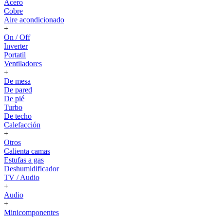
Acero
Cobre
Aire acondicionado
+
On / Off
Inverter
Portatil
Ventiladores
+
De mesa
De pared
De pié
Turbo
De techo
Calefacción
+
Otros
Calienta camas
Estufas a gas
Deshumidificador
TV / Audio
+
Audio
+
Minicomponentes