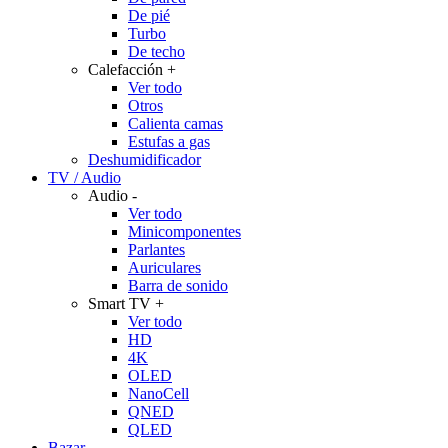
De pié
Turbo
De techo
Calefacción
+
Ver todo
Otros
Calienta camas
Estufas a gas
Deshumidificador
TV / Audio
Audio
-
Ver todo
Minicomponentes
Parlantes
Auriculares
Barra de sonido
Smart TV
+
Ver todo
HD
4K
OLED
NanoCell
QNED
QLED
Bazar