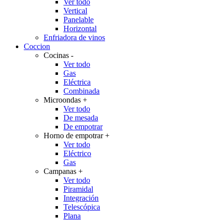
Ver todo
Vertical
Panelable
Horizontal
Enfriadora de vinos
Coccion
Cocinas
-
Ver todo
Gas
Eléctrica
Combinada
Microondas
+
Ver todo
De mesada
De empotrar
Horno de empotrar
+
Ver todo
Eléctrico
Gas
Campanas
+
Ver todo
Piramidal
Integración
Telescópica
Plana