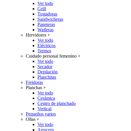
Ver todo
Grill
Tostadoras
Sandwicheras
Paneteras
Wafleras
Hervidores
+
Ver todo
Eléctricos
Termos
Cuidado personal femenino
+
Ver todo
Secador
Depilación
Planchitas
Freidoras
Planchas
+
Ver todo
Cerámica
Centro de planchado
Vertical
Pequeños varios
Ollas
+
Ver todo
Arrocera