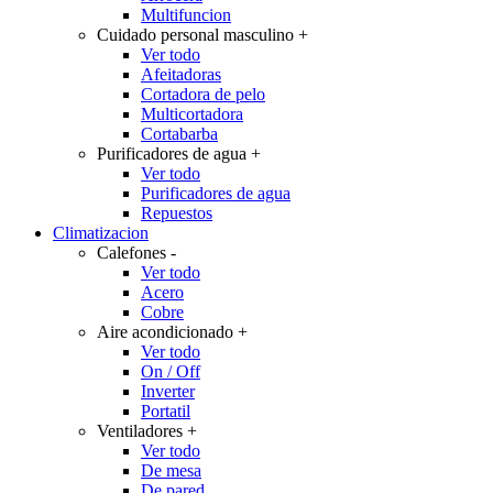
Multifuncion
Cuidado personal masculino
+
Ver todo
Afeitadoras
Cortadora de pelo
Multicortadora
Cortabarba
Purificadores de agua
+
Ver todo
Purificadores de agua
Repuestos
Climatizacion
Calefones
-
Ver todo
Acero
Cobre
Aire acondicionado
+
Ver todo
On / Off
Inverter
Portatil
Ventiladores
+
Ver todo
De mesa
De pared