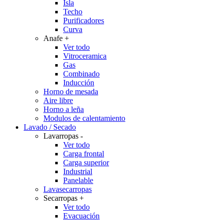
Isla
Techo
Purificadores
Curva
Anafe
+
Ver todo
Vitroceramica
Gas
Combinado
Inducción
Horno de mesada
Aire libre
Horno a leña
Modulos de calentamiento
Lavado / Secado
Lavarropas
-
Ver todo
Carga frontal
Carga superior
Industrial
Panelable
Lavasecarropas
Secarropas
+
Ver todo
Evacuación