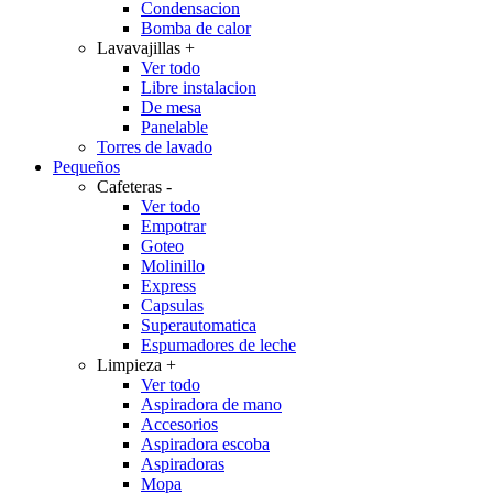
Condensacion
Bomba de calor
Lavavajillas
+
Ver todo
Libre instalacion
De mesa
Panelable
Torres de lavado
Pequeños
Cafeteras
-
Ver todo
Empotrar
Goteo
Molinillo
Express
Capsulas
Superautomatica
Espumadores de leche
Limpieza
+
Ver todo
Aspiradora de mano
Accesorios
Aspiradora escoba
Aspiradoras
Mopa