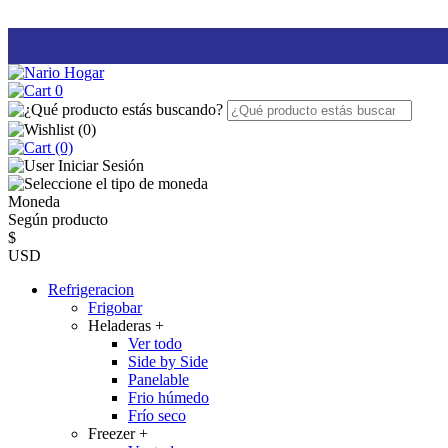
0
(
0
)
(0)
Iniciar Sesión
Moneda
Según producto
$
USD
Refrigeracion
Frigobar
Heladeras
+
Ver todo
Side by Side
Panelable
Frio húmedo
Frío seco
Freezer
+