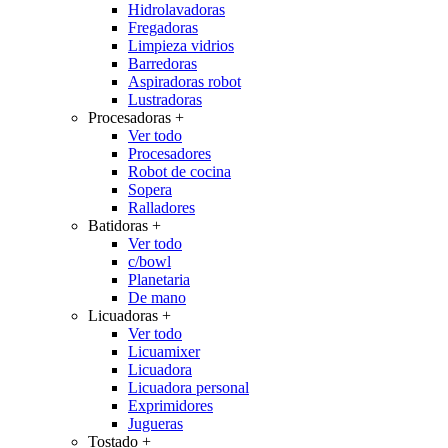
Hidrolavadoras
Fregadoras
Limpieza vidrios
Barredoras
Aspiradoras robot
Lustradoras
Procesadoras
+
Ver todo
Procesadores
Robot de cocina
Sopera
Ralladores
Batidoras
+
Ver todo
c/bowl
Planetaria
De mano
Licuadoras
+
Ver todo
Licuamixer
Licuadora
Licuadora personal
Exprimidores
Jugueras
Tostado
+