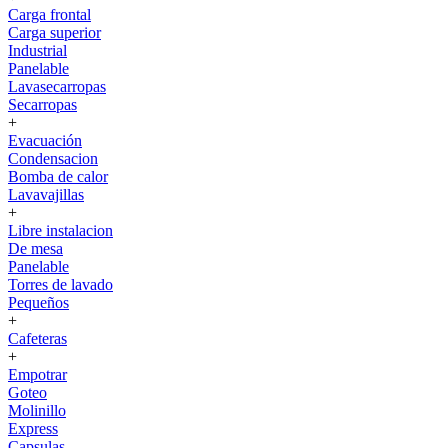
Carga frontal
Carga superior
Industrial
Panelable
Lavasecarropas
Secarropas
+
Evacuación
Condensacion
Bomba de calor
Lavavajillas
+
Libre instalacion
De mesa
Panelable
Torres de lavado
Pequeños
+
Cafeteras
+
Empotrar
Goteo
Molinillo
Express
Capsulas