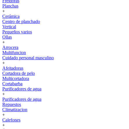
Freidoras
Planchas
+
Cerámica
Centro de planchado
Vertical
Pequeños varios
Ollas
+
Arrocera
Multifuncion
Cuidado personal masculino
+
Afeitadoras
Cortadora de pelo
Multicortadora
Cortabarba
Purificadores de agua
+
Purificadores de agua
Repuestos
Climatizacion
+
Calefones
+