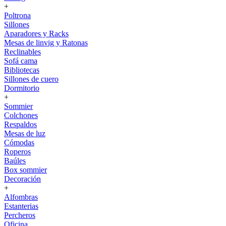
+
Poltrona
Sillones
Aparadores y Racks
Mesas de linvig y Ratonas
Reclinables
Sofá cama
Bibliotecas
Sillones de cuero
Dormitorio
+
Sommier
Colchones
Respaldos
Mesas de luz
Cómodas
Roperos
Baúles
Box sommier
Decoración
+
Alfombras
Estanterias
Percheros
Oficina