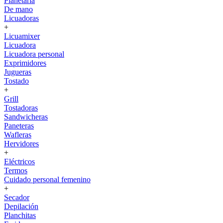
Planetaria
De mano
Licuadoras
+
Licuamixer
Licuadora
Licuadora personal
Exprimidores
Jugueras
Tostado
+
Grill
Tostadoras
Sandwicheras
Paneteras
Wafleras
Hervidores
+
Eléctricos
Termos
Cuidado personal femenino
+
Secador
Depilación
Planchitas