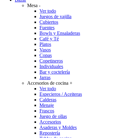
Mesa
-
Ver todo
Juegos de vajilla
Cubiertos
Fuentes
Bowls y Ensaladeras
Café y Té
Platos
Vasos
Copas
Copetineros
Individuales
Bar y coctelería
Jarras
Accesorios de cocina
+
Ver todo
Especieros / Aceiteras
Calderas
Menaje
Frascos
Juego de ollas
Accesorios
Asaderas y Moldes
Repostería