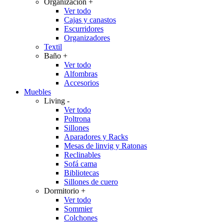
Organización
+
Ver todo
Cajas y canastos
Escurridores
Organizadores
Textil
Baño
+
Ver todo
Alfombras
Accesorios
Muebles
Living
-
Ver todo
Poltrona
Sillones
Aparadores y Racks
Mesas de linvig y Ratonas
Reclinables
Sofá cama
Bibliotecas
Sillones de cuero
Dormitorio
+
Ver todo
Sommier
Colchones