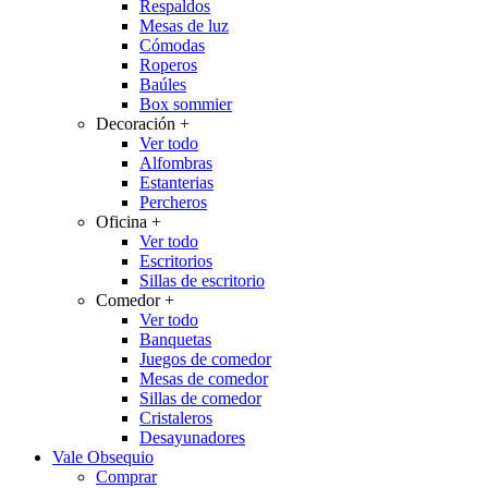
Respaldos
Mesas de luz
Cómodas
Roperos
Baúles
Box sommier
Decoración
+
Ver todo
Alfombras
Estanterias
Percheros
Oficina
+
Ver todo
Escritorios
Sillas de escritorio
Comedor
+
Ver todo
Banquetas
Juegos de comedor
Mesas de comedor
Sillas de comedor
Cristaleros
Desayunadores
Vale Obsequio
Comprar