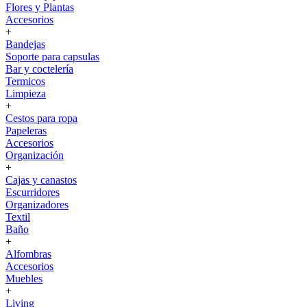
Flores y Plantas
Accesorios
+
Bandejas
Soporte para capsulas
Bar y coctelería
Termicos
Limpieza
+
Cestos para ropa
Papeleras
Accesorios
Organización
+
Cajas y canastos
Escurridores
Organizadores
Textil
Baño
+
Alfombras
Accesorios
Muebles
+
Living