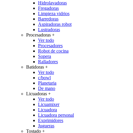
Hidrolavadoras
Fregadoras
Limpieza vidrios
Barredoras
Aspiradoras robot
Lustradoras
Procesadoras
+
Ver todo
Procesadores
Robot de cocina
Sopera
Ralladores
Batidoras
+
Ver todo
c/bowl
Planetaria
De mano
Licuadoras
+
Ver todo
Licuamixer
Licuadora
Licuadora personal
Exprimidores
Jugueras
Tostado
+