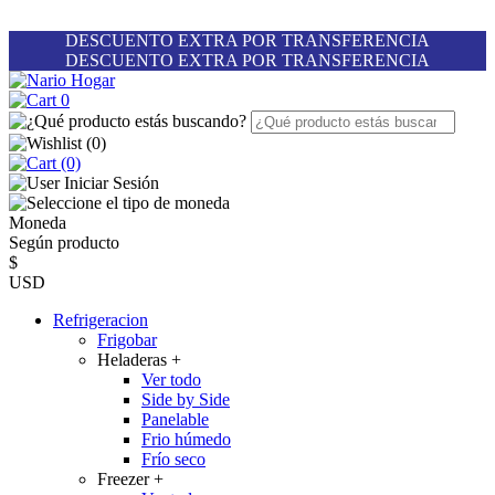
DESCUENTO EXTRA POR TRANSFERENCIA
DESCUENTO EXTRA POR TRANSFERENCIA
0
(
0
)
(0)
Iniciar Sesión
Moneda
Según producto
$
USD
Refrigeracion
Frigobar
Heladeras
+
Ver todo
Side by Side
Panelable
Frio húmedo
Frío seco
Freezer
+