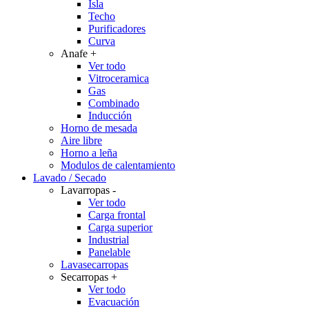
Isla
Techo
Purificadores
Curva
Anafe
+
Ver todo
Vitroceramica
Gas
Combinado
Inducción
Horno de mesada
Aire libre
Horno a leña
Modulos de calentamiento
Lavado / Secado
Lavarropas
-
Ver todo
Carga frontal
Carga superior
Industrial
Panelable
Lavasecarropas
Secarropas
+
Ver todo
Evacuación