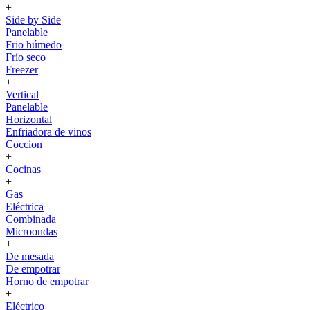
+
Side by Side
Panelable
Frio húmedo
Frío seco
Freezer
+
Vertical
Panelable
Horizontal
Enfriadora de vinos
Coccion
+
Cocinas
+
Gas
Eléctrica
Combinada
Microondas
+
De mesada
De empotrar
Horno de empotrar
+
Eléctrico