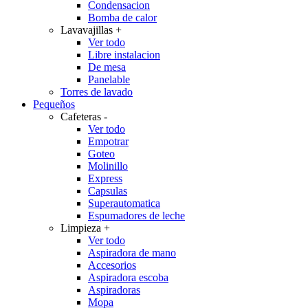
Condensacion
Bomba de calor
Lavavajillas
+
Ver todo
Libre instalacion
De mesa
Panelable
Torres de lavado
Pequeños
Cafeteras
-
Ver todo
Empotrar
Goteo
Molinillo
Express
Capsulas
Superautomatica
Espumadores de leche
Limpieza
+
Ver todo
Aspiradora de mano
Accesorios
Aspiradora escoba
Aspiradoras
Mopa