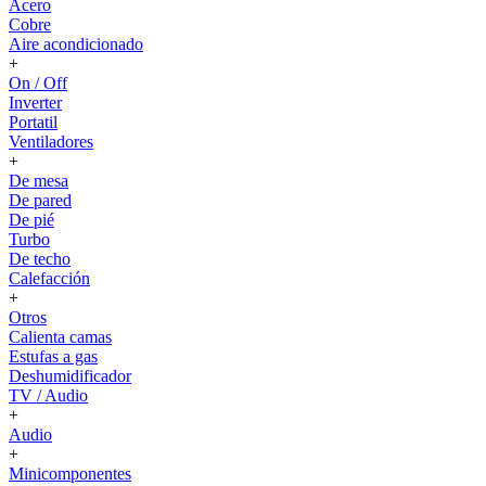
Acero
Cobre
Aire acondicionado
+
On / Off
Inverter
Portatil
Ventiladores
+
De mesa
De pared
De pié
Turbo
De techo
Calefacción
+
Otros
Calienta camas
Estufas a gas
Deshumidificador
TV / Audio
+
Audio
+
Minicomponentes