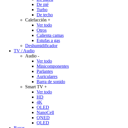
De pié
Turbo
De techo
Calefacción
+
Ver todo
Otros
Calienta camas
Estufas a gas
Deshumidificador
TV / Audio
Audio
-
Ver todo
Minicomponentes
Parlantes
Auriculares
Barra de sonido
Smart TV
+
Ver todo
HD
4K
OLED
NanoCell
QNED
QLED
Bazar