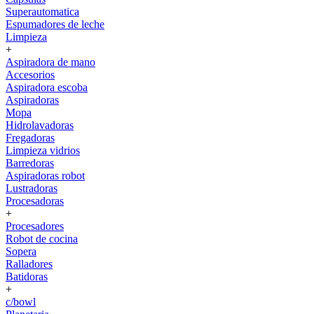
Superautomatica
Espumadores de leche
Limpieza
+
Aspiradora de mano
Accesorios
Aspiradora escoba
Aspiradoras
Mopa
Hidrolavadoras
Fregadoras
Limpieza vidrios
Barredoras
Aspiradoras robot
Lustradoras
Procesadoras
+
Procesadores
Robot de cocina
Sopera
Ralladores
Batidoras
+
c/bowl