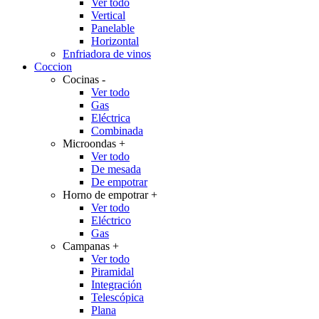
Ver todo
Vertical
Panelable
Horizontal
Enfriadora de vinos
Coccion
Cocinas
-
Ver todo
Gas
Eléctrica
Combinada
Microondas
+
Ver todo
De mesada
De empotrar
Horno de empotrar
+
Ver todo
Eléctrico
Gas
Campanas
+
Ver todo
Piramidal
Integración
Telescópica
Plana