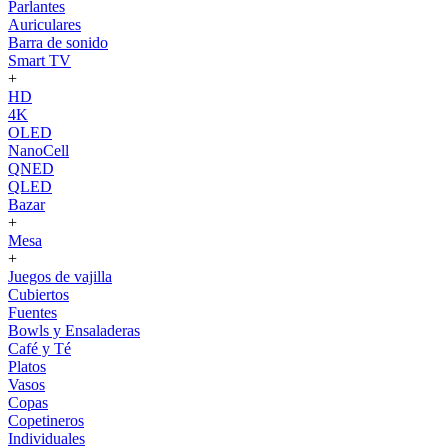
Parlantes
Auriculares
Barra de sonido
Smart TV
+
HD
4K
OLED
NanoCell
QNED
QLED
Bazar
+
Mesa
+
Juegos de vajilla
Cubiertos
Fuentes
Bowls y Ensaladeras
Café y Té
Platos
Vasos
Copas
Copetineros
Individuales