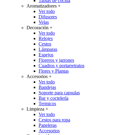
Tablas de cocina
Aromatizadores
+
Ver todo
Difusores
Velas
Decoración
+
Ver todo
Relojes
Cestos
Lámparas
Espejos
Floreros y jarrones
Cuadros y portarretratos
Flores y Plantas
Accesorios
+
Ver todo
Bandejas
Soporte para capsulas
Bar y coctelería
Termicos
Limpieza
+
Ver todo
Cestos para ropa
Papeleras
Accesorios