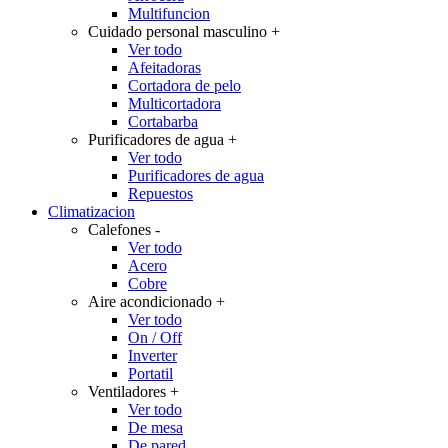
Multifuncion
Cuidado personal masculino
+
Ver todo
Afeitadoras
Cortadora de pelo
Multicortadora
Cortabarba
Purificadores de agua
+
Ver todo
Purificadores de agua
Repuestos
Climatizacion
Calefones
-
Ver todo
Acero
Cobre
Aire acondicionado
+
Ver todo
On / Off
Inverter
Portatil
Ventiladores
+
Ver todo
De mesa
De pared