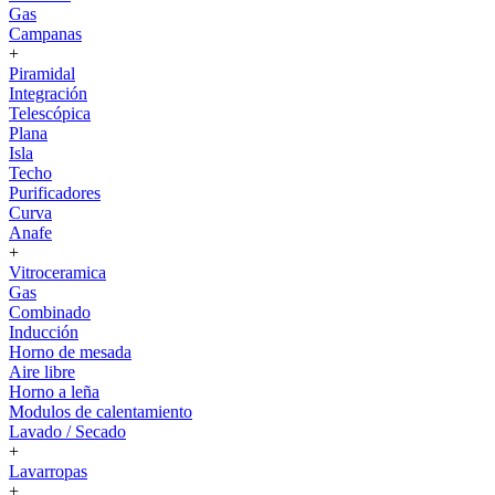
Gas
Campanas
+
Piramidal
Integración
Telescópica
Plana
Isla
Techo
Purificadores
Curva
Anafe
+
Vitroceramica
Gas
Combinado
Inducción
Horno de mesada
Aire libre
Horno a leña
Modulos de calentamiento
Lavado / Secado
+
Lavarropas
+