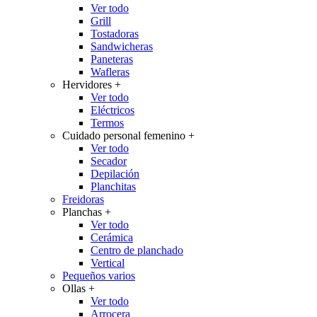
Ver todo
Grill
Tostadoras
Sandwicheras
Paneteras
Wafleras
Hervidores
+
Ver todo
Eléctricos
Termos
Cuidado personal femenino
+
Ver todo
Secador
Depilación
Planchitas
Freidoras
Planchas
+
Ver todo
Cerámica
Centro de planchado
Vertical
Pequeños varios
Ollas
+
Ver todo
Arrocera