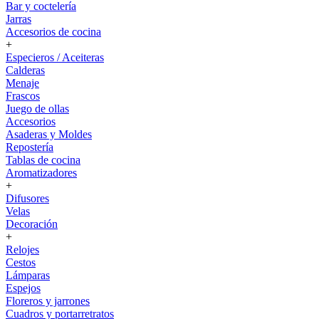
Bar y coctelería
Jarras
Accesorios de cocina
+
Especieros / Aceiteras
Calderas
Menaje
Frascos
Juego de ollas
Accesorios
Asaderas y Moldes
Repostería
Tablas de cocina
Aromatizadores
+
Difusores
Velas
Decoración
+
Relojes
Cestos
Lámparas
Espejos
Floreros y jarrones
Cuadros y portarretratos