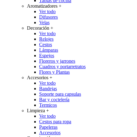
Tablas de cocina
Aromatizadores
+
Ver todo
Difusores
Velas
Decoración
+
Ver todo
Relojes
Cestos
Lámparas
Espejos
Floreros y jarrones
Cuadros y portarretratos
Flores y Plantas
Accesorios
+
Ver todo
Bandejas
Soporte para capsulas
Bar y coctelería
Termicos
Limpieza
+
Ver todo
Cestos para ropa
Papeleras
Accesorios