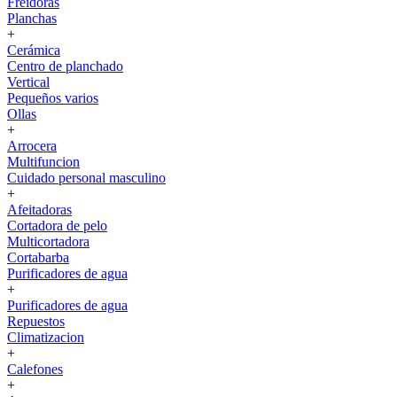
Freidoras
Planchas
+
Cerámica
Centro de planchado
Vertical
Pequeños varios
Ollas
+
Arrocera
Multifuncion
Cuidado personal masculino
+
Afeitadoras
Cortadora de pelo
Multicortadora
Cortabarba
Purificadores de agua
+
Purificadores de agua
Repuestos
Climatizacion
+
Calefones
+