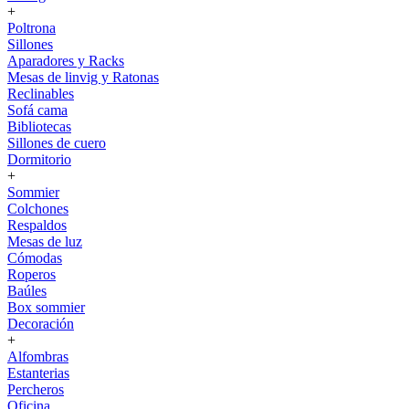
+
Poltrona
Sillones
Aparadores y Racks
Mesas de linvig y Ratonas
Reclinables
Sofá cama
Bibliotecas
Sillones de cuero
Dormitorio
+
Sommier
Colchones
Respaldos
Mesas de luz
Cómodas
Roperos
Baúles
Box sommier
Decoración
+
Alfombras
Estanterias
Percheros
Oficina