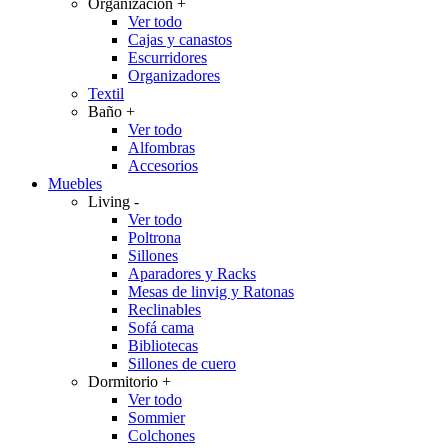
Organización
+
Ver todo
Cajas y canastos
Escurridores
Organizadores
Textil
Baño
+
Ver todo
Alfombras
Accesorios
Muebles
Living
-
Ver todo
Poltrona
Sillones
Aparadores y Racks
Mesas de linvig y Ratonas
Reclinables
Sofá cama
Bibliotecas
Sillones de cuero
Dormitorio
+
Ver todo
Sommier
Colchones