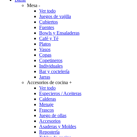
Mesa
-
Ver todo
Juegos de vajilla
Cubiertos
Fuentes
Bowls y Ensaladeras
Café y Té
Platos
Vasos
Copas
Copetineros
Individuales
Bar y coctelería
Jarras
Accesorios de cocina
+
Ver todo
Especieros / Aceiteras
Calderas
Menaje
Frascos
Juego de ollas
Accesorios
Asaderas y Moldes
Repostería