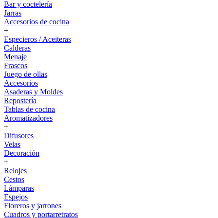
Bar y coctelería
Jarras
Accesorios de cocina
+
Especieros / Aceiteras
Calderas
Menaje
Frascos
Juego de ollas
Accesorios
Asaderas y Moldes
Repostería
Tablas de cocina
Aromatizadores
+
Difusores
Velas
Decoración
+
Relojes
Cestos
Lámparas
Espejos
Floreros y jarrones
Cuadros y portarretratos