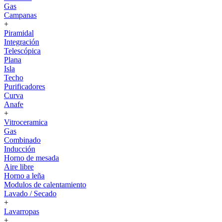
Gas
Campanas
+
Piramidal
Integración
Telescópica
Plana
Isla
Techo
Purificadores
Curva
Anafe
+
Vitroceramica
Gas
Combinado
Inducción
Horno de mesada
Aire libre
Horno a leña
Modulos de calentamiento
Lavado / Secado
+
Lavarropas
+