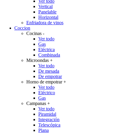
Ver todo
Vertical
Panelable
Horizontal
Enfriadora de vinos
Coccion
Cocinas
-
Ver todo
Gas
Eléctrica
Combinada
Microondas
+
Ver todo
De mesada
De empotrar
Horno de empotrar
+
Ver todo
Eléctrico
Gas
Campanas
+
Ver todo
Piramidal
Integración
Telescópica
Plana