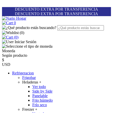
DESCUENTO EXTRA POR TRANSFERENCIA
DESCUENTO EXTRA POR TRANSFERENCIA
0
(
0
)
(0)
Iniciar Sesión
Moneda
Según producto
$
USD
Refrigeracion
Frigobar
Heladeras
+
Ver todo
Side by Side
Panelable
Frio húmedo
Frío seco
Freezer
+