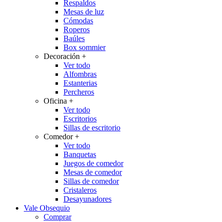
Respaldos
Mesas de luz
Cómodas
Roperos
Baúles
Box sommier
Decoración
+
Ver todo
Alfombras
Estanterias
Percheros
Oficina
+
Ver todo
Escritorios
Sillas de escritorio
Comedor
+
Ver todo
Banquetas
Juegos de comedor
Mesas de comedor
Sillas de comedor
Cristaleros
Desayunadores
Vale Obsequio
Comprar