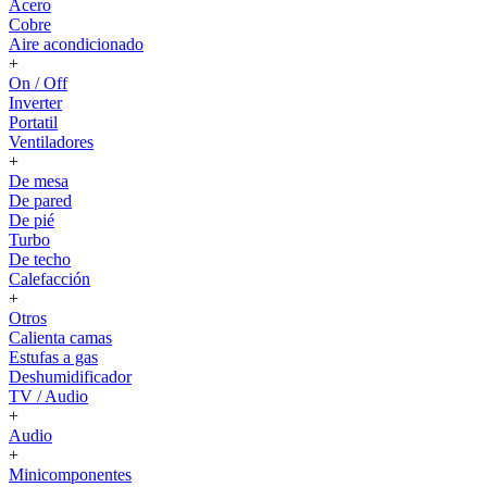
Acero
Cobre
Aire acondicionado
+
On / Off
Inverter
Portatil
Ventiladores
+
De mesa
De pared
De pié
Turbo
De techo
Calefacción
+
Otros
Calienta camas
Estufas a gas
Deshumidificador
TV / Audio
+
Audio
+
Minicomponentes