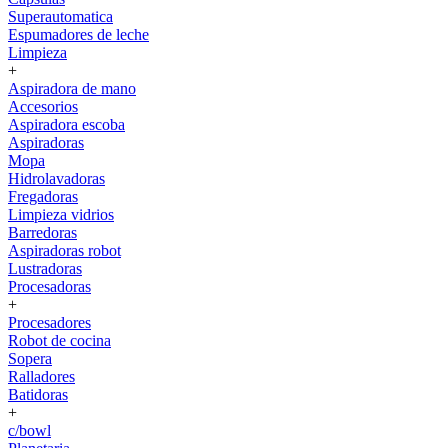
Superautomatica
Espumadores de leche
Limpieza
+
Aspiradora de mano
Accesorios
Aspiradora escoba
Aspiradoras
Mopa
Hidrolavadoras
Fregadoras
Limpieza vidrios
Barredoras
Aspiradoras robot
Lustradoras
Procesadoras
+
Procesadores
Robot de cocina
Sopera
Ralladores
Batidoras
+
c/bowl