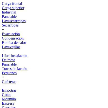
Carga frontal
Carga superior
Industrial
Panelable
Lavasecarropas
Secarropas
+
Evacuación
Condensacion
Bomba de calor
Lavavajillas
+
Libre instalacion
De mesa
Panelable
Torres de lavado
Pequeños
+
Cafeteras
+
Empotrar
Goteo
Molinillo
Express
Capsulas