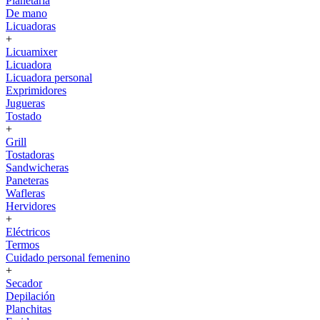
Planetaria
De mano
Licuadoras
+
Licuamixer
Licuadora
Licuadora personal
Exprimidores
Jugueras
Tostado
+
Grill
Tostadoras
Sandwicheras
Paneteras
Wafleras
Hervidores
+
Eléctricos
Termos
Cuidado personal femenino
+
Secador
Depilación
Planchitas