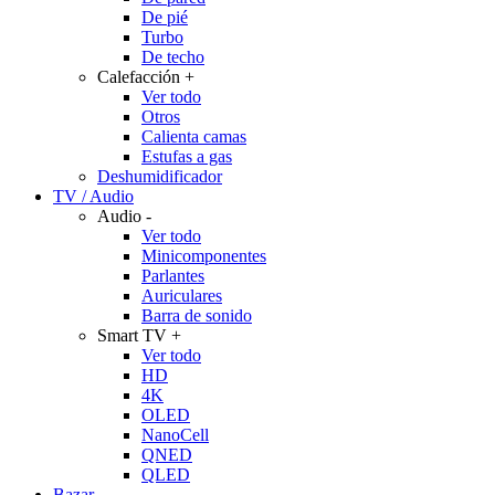
De pié
Turbo
De techo
Calefacción
+
Ver todo
Otros
Calienta camas
Estufas a gas
Deshumidificador
TV / Audio
Audio
-
Ver todo
Minicomponentes
Parlantes
Auriculares
Barra de sonido
Smart TV
+
Ver todo
HD
4K
OLED
NanoCell
QNED
QLED
Bazar