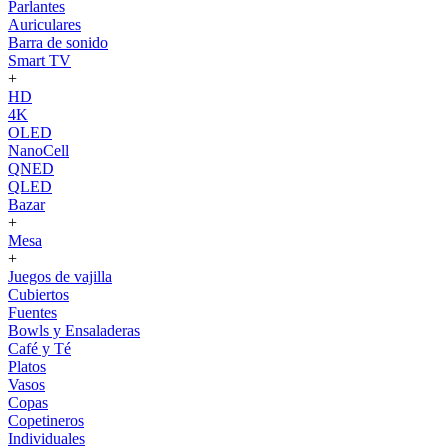
Parlantes
Auriculares
Barra de sonido
Smart TV
+
HD
4K
OLED
NanoCell
QNED
QLED
Bazar
+
Mesa
+
Juegos de vajilla
Cubiertos
Fuentes
Bowls y Ensaladeras
Café y Té
Platos
Vasos
Copas
Copetineros
Individuales