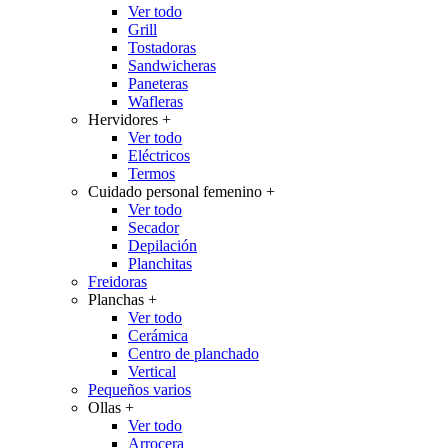
Ver todo
Grill
Tostadoras
Sandwicheras
Paneteras
Wafleras
Hervidores
+
Ver todo
Eléctricos
Termos
Cuidado personal femenino
+
Ver todo
Secador
Depilación
Planchitas
Freidoras
Planchas
+
Ver todo
Cerámica
Centro de planchado
Vertical
Pequeños varios
Ollas
+
Ver todo
Arrocera