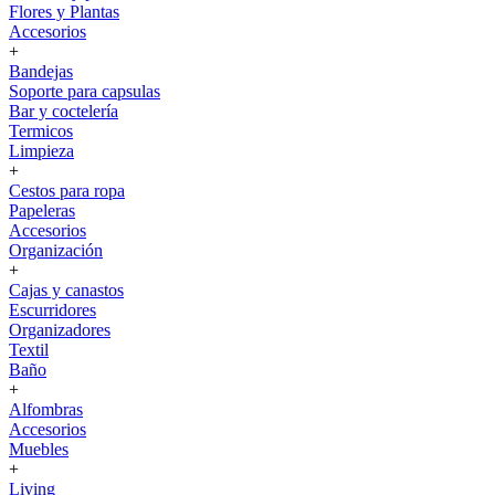
Flores y Plantas
Accesorios
+
Bandejas
Soporte para capsulas
Bar y coctelería
Termicos
Limpieza
+
Cestos para ropa
Papeleras
Accesorios
Organización
+
Cajas y canastos
Escurridores
Organizadores
Textil
Baño
+
Alfombras
Accesorios
Muebles
+
Living