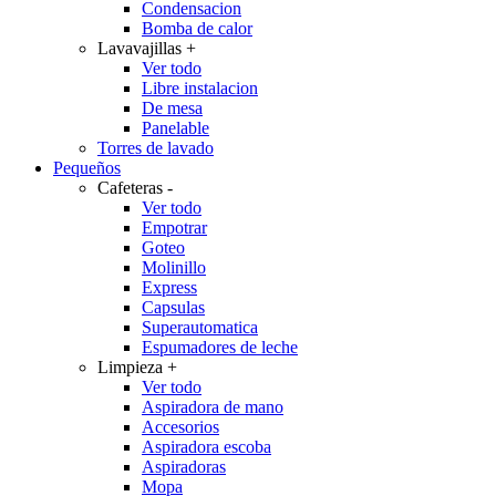
Condensacion
Bomba de calor
Lavavajillas
+
Ver todo
Libre instalacion
De mesa
Panelable
Torres de lavado
Pequeños
Cafeteras
-
Ver todo
Empotrar
Goteo
Molinillo
Express
Capsulas
Superautomatica
Espumadores de leche
Limpieza
+
Ver todo
Aspiradora de mano
Accesorios
Aspiradora escoba
Aspiradoras
Mopa