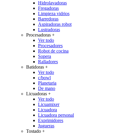
Hidrolavadoras
Fregadoras
Limpieza vidrios
Barredoras
Aspiradoras robot
Lustradoras
Procesadoras
+
Ver todo
Procesadores
Robot de cocina
Sopera
Ralladores
Batidoras
+
Ver todo
c/bowl
Planetaria
De mano
Licuadoras
+
Ver todo
Licuamixer
Licuadora
Licuadora personal
Exprimidores
Jugueras
Tostado
+