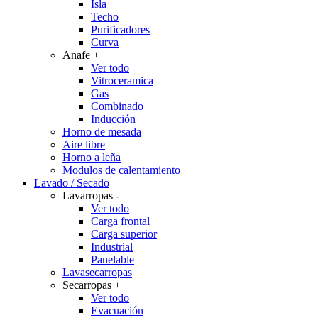
Isla
Techo
Purificadores
Curva
Anafe
+
Ver todo
Vitroceramica
Gas
Combinado
Inducción
Horno de mesada
Aire libre
Horno a leña
Modulos de calentamiento
Lavado / Secado
Lavarropas
-
Ver todo
Carga frontal
Carga superior
Industrial
Panelable
Lavasecarropas
Secarropas
+
Ver todo
Evacuación