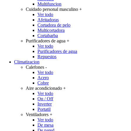
Multifuncion
Cuidado personal masculino
+
Ver todo
Afeitadoras
Cortadora de pelo
Multicortadora
Cortabarba
Purificadores de agua
+
Ver todo
Purificadores de agua
Repuestos
Climatizacion
Calefones
-
Ver todo
Acero
Cobre
Aire acondicionado
+
Ver todo
On / Off
Inverter
Portatil
Ventiladores
+
Ver todo
De mesa
De pared