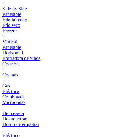
+
Side by Side
Panelable
Frio húmedo
Frío seco
Freezer
+
Vertical
Panelable
Horizontal
Enfriadora de vinos
Coccion
+
Cocinas
+
Gas
Eléctrica
Combinada
Microondas
+
De mesada
De empotrar
Horno de empotrar
+
Eléctrico