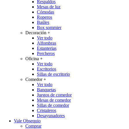
Respaldos
Mesas de luz
Cómodas
Roperos
Baúles
Box sommier
Decoración
+
Ver todo
Alfombras
Estanterias
Percheros
Oficina
+
Ver todo
Escritorios
Sillas de escritorio
Comedor
+
Ver todo
Banquetas
Juegos de comedor
Mesas de comedor
Sillas de comedor
Cristaleros
Desayunadores
Vale Obsequio
Comprar