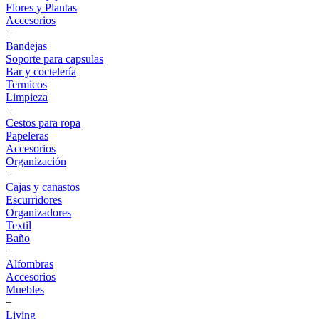
Flores y Plantas
Accesorios
+
Bandejas
Soporte para capsulas
Bar y coctelería
Termicos
Limpieza
+
Cestos para ropa
Papeleras
Accesorios
Organización
+
Cajas y canastos
Escurridores
Organizadores
Textil
Baño
+
Alfombras
Accesorios
Muebles
+
Living