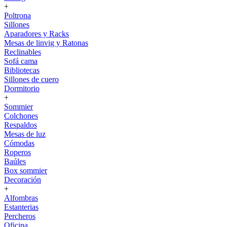
+
Poltrona
Sillones
Aparadores y Racks
Mesas de linvig y Ratonas
Reclinables
Sofá cama
Bibliotecas
Sillones de cuero
Dormitorio
+
Sommier
Colchones
Respaldos
Mesas de luz
Cómodas
Roperos
Baúles
Box sommier
Decoración
+
Alfombras
Estanterias
Percheros
Oficina