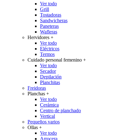
Ver todo
Grill
Tostadoras
Sandwicheras
Paneteras
Wafleras
Hervidores
+
Ver todo
Eléctricos
Termos
Cuidado personal femenino
+
Ver todo
Secador
Depilación
Planchitas
Freidoras
Planchas
+
Ver todo
Cerámica
Centro de planchado
Vertical
Pequeños varios
Ollas
+
Ver todo
Arrocera