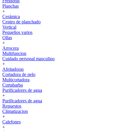
Freidoras
Planchas
+
Cerámica
Centro de planchado
Vertical
Pequeños varios
Ollas
+
Arrocera
Multifuncion
Cuidado personal masculino
+
Afeitadoras
Cortadora de pelo
Multicortadora
Cortabarba
Purificadores de agua
+
Purificadores de agua
Repuestos
Climatizacion
+
Calefones
+