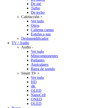
De pié
Turbo
De techo
Calefacción
+
Ver todo
Otros
Calienta camas
Estufas a gas
Deshumidificador
TV / Audio
Audio
-
Ver todo
Minicomponentes
Parlantes
Auriculares
Barra de sonido
Smart TV
+
Ver todo
HD
4K
OLED
NanoCell
QNED
QLED
Bazar