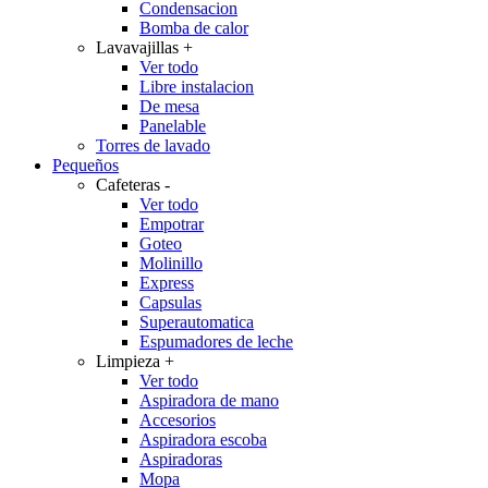
Condensacion
Bomba de calor
Lavavajillas
+
Ver todo
Libre instalacion
De mesa
Panelable
Torres de lavado
Pequeños
Cafeteras
-
Ver todo
Empotrar
Goteo
Molinillo
Express
Capsulas
Superautomatica
Espumadores de leche
Limpieza
+
Ver todo
Aspiradora de mano
Accesorios
Aspiradora escoba
Aspiradoras
Mopa