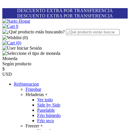
DESCUENTO EXTRA POR TRANSFERENCIA
DESCUENTO EXTRA POR TRANSFERENCIA
0
(
0
)
(0)
Iniciar Sesión
Moneda
Según producto
$
USD
Refrigeracion
Frigobar
Heladeras
+
Ver todo
Side by Side
Panelable
Frio húmedo
Frío seco
Freezer
+