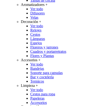
Tablas de cocina
Aromatizadores
+
Ver todo
Difusores
Velas
Decoración
+
Ver todo
Relojes
Cestos
Lámparas
Espejos
Floreros y jarrones
Cuadros y portarretratos
Flores y Plantas
Accesorios
+
Ver todo
Bandejas
Soporte para capsulas
Bar y coctelería
Termicos
Limpieza
+
Ver todo
Cestos para ropa
Papeleras
Accesorios