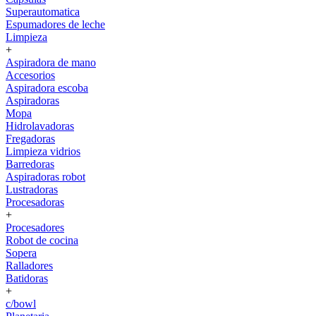
Superautomatica
Espumadores de leche
Limpieza
+
Aspiradora de mano
Accesorios
Aspiradora escoba
Aspiradoras
Mopa
Hidrolavadoras
Fregadoras
Limpieza vidrios
Barredoras
Aspiradoras robot
Lustradoras
Procesadoras
+
Procesadores
Robot de cocina
Sopera
Ralladores
Batidoras
+
c/bowl