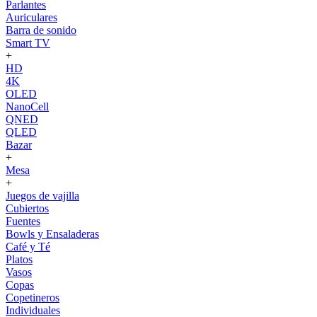
Parlantes
Auriculares
Barra de sonido
Smart TV
+
HD
4K
OLED
NanoCell
QNED
QLED
Bazar
+
Mesa
+
Juegos de vajilla
Cubiertos
Fuentes
Bowls y Ensaladeras
Café y Té
Platos
Vasos
Copas
Copetineros
Individuales