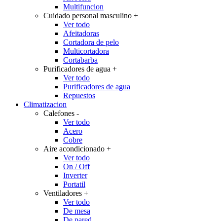
Multifuncion
Cuidado personal masculino
+
Ver todo
Afeitadoras
Cortadora de pelo
Multicortadora
Cortabarba
Purificadores de agua
+
Ver todo
Purificadores de agua
Repuestos
Climatizacion
Calefones
-
Ver todo
Acero
Cobre
Aire acondicionado
+
Ver todo
On / Off
Inverter
Portatil
Ventiladores
+
Ver todo
De mesa
De pared