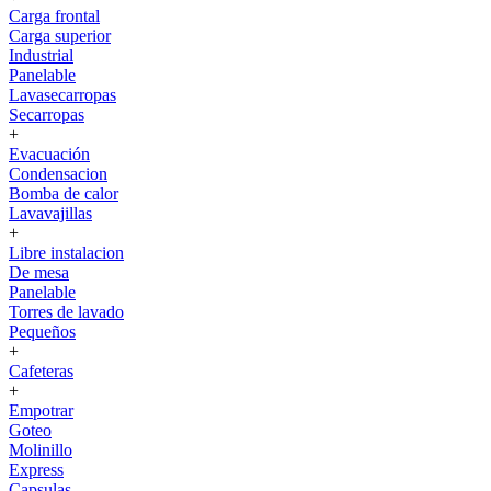
Carga frontal
Carga superior
Industrial
Panelable
Lavasecarropas
Secarropas
+
Evacuación
Condensacion
Bomba de calor
Lavavajillas
+
Libre instalacion
De mesa
Panelable
Torres de lavado
Pequeños
+
Cafeteras
+
Empotrar
Goteo
Molinillo
Express
Capsulas