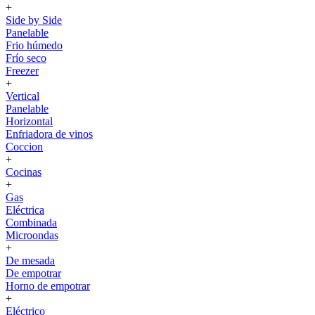
+
Side by Side
Panelable
Frio húmedo
Frío seco
Freezer
+
Vertical
Panelable
Horizontal
Enfriadora de vinos
Coccion
+
Cocinas
+
Gas
Eléctrica
Combinada
Microondas
+
De mesada
De empotrar
Horno de empotrar
+
Eléctrico