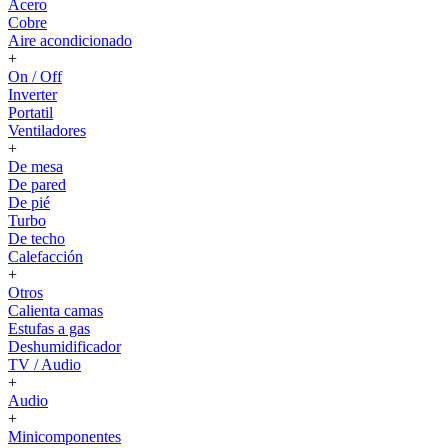
Acero
Cobre
Aire acondicionado
+
On / Off
Inverter
Portatil
Ventiladores
+
De mesa
De pared
De pié
Turbo
De techo
Calefacción
+
Otros
Calienta camas
Estufas a gas
Deshumidificador
TV / Audio
+
Audio
+
Minicomponentes