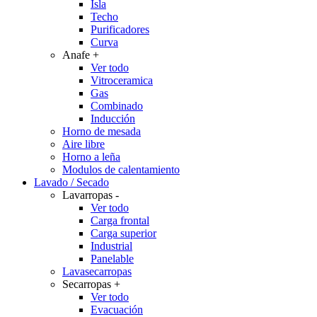
Isla
Techo
Purificadores
Curva
Anafe
+
Ver todo
Vitroceramica
Gas
Combinado
Inducción
Horno de mesada
Aire libre
Horno a leña
Modulos de calentamiento
Lavado / Secado
Lavarropas
-
Ver todo
Carga frontal
Carga superior
Industrial
Panelable
Lavasecarropas
Secarropas
+
Ver todo
Evacuación