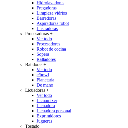
Hidrolavadoras
Fregadoras
Limpieza vidrios
Barredoras
Aspiradoras robot
Lustradoras
Procesadoras
+
Ver todo
Procesadores
Robot de cocina
Sopera
Ralladores
Batidoras
+
Ver todo
c/bowl
Planetaria
De mano
Licuadoras
+
Ver todo
Licuamixer
Licuadora
Licuadora personal
Exprimidores
Jugueras
Tostado
+