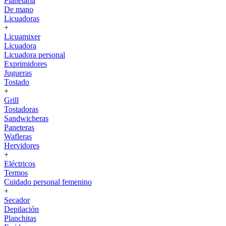
Planetaria
De mano
Licuadoras
+
Licuamixer
Licuadora
Licuadora personal
Exprimidores
Jugueras
Tostado
+
Grill
Tostadoras
Sandwicheras
Paneteras
Wafleras
Hervidores
+
Eléctricos
Termos
Cuidado personal femenino
+
Secador
Depilación
Planchitas