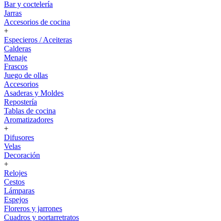
Bar y coctelería
Jarras
Accesorios de cocina
+
Especieros / Aceiteras
Calderas
Menaje
Frascos
Juego de ollas
Accesorios
Asaderas y Moldes
Repostería
Tablas de cocina
Aromatizadores
+
Difusores
Velas
Decoración
+
Relojes
Cestos
Lámparas
Espejos
Floreros y jarrones
Cuadros y portarretratos