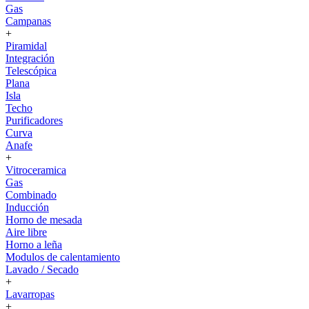
Gas
Campanas
+
Piramidal
Integración
Telescópica
Plana
Isla
Techo
Purificadores
Curva
Anafe
+
Vitroceramica
Gas
Combinado
Inducción
Horno de mesada
Aire libre
Horno a leña
Modulos de calentamiento
Lavado / Secado
+
Lavarropas
+