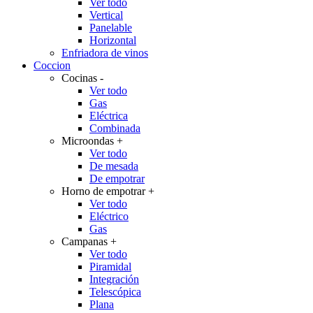
Ver todo
Vertical
Panelable
Horizontal
Enfriadora de vinos
Coccion
Cocinas
-
Ver todo
Gas
Eléctrica
Combinada
Microondas
+
Ver todo
De mesada
De empotrar
Horno de empotrar
+
Ver todo
Eléctrico
Gas
Campanas
+
Ver todo
Piramidal
Integración
Telescópica
Plana