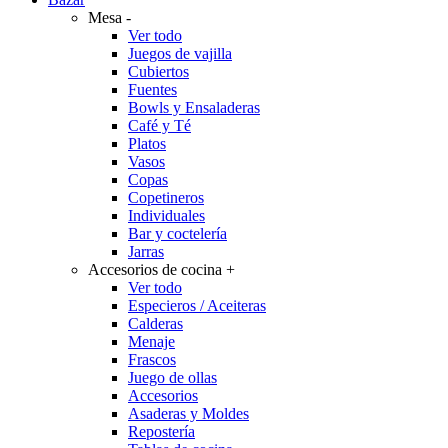
Mesa
-
Ver todo
Juegos de vajilla
Cubiertos
Fuentes
Bowls y Ensaladeras
Café y Té
Platos
Vasos
Copas
Copetineros
Individuales
Bar y coctelería
Jarras
Accesorios de cocina
+
Ver todo
Especieros / Aceiteras
Calderas
Menaje
Frascos
Juego de ollas
Accesorios
Asaderas y Moldes
Repostería