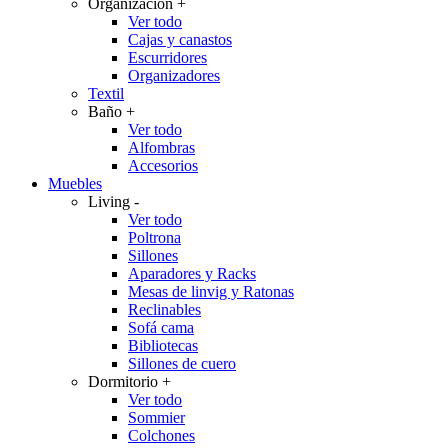
Organización
+
Ver todo
Cajas y canastos
Escurridores
Organizadores
Textil
Baño
+
Ver todo
Alfombras
Accesorios
Muebles
Living
-
Ver todo
Poltrona
Sillones
Aparadores y Racks
Mesas de linvig y Ratonas
Reclinables
Sofá cama
Bibliotecas
Sillones de cuero
Dormitorio
+
Ver todo
Sommier
Colchones