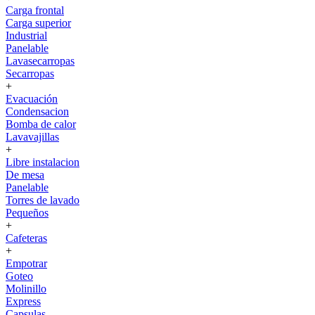
Carga frontal
Carga superior
Industrial
Panelable
Lavasecarropas
Secarropas
+
Evacuación
Condensacion
Bomba de calor
Lavavajillas
+
Libre instalacion
De mesa
Panelable
Torres de lavado
Pequeños
+
Cafeteras
+
Empotrar
Goteo
Molinillo
Express
Capsulas