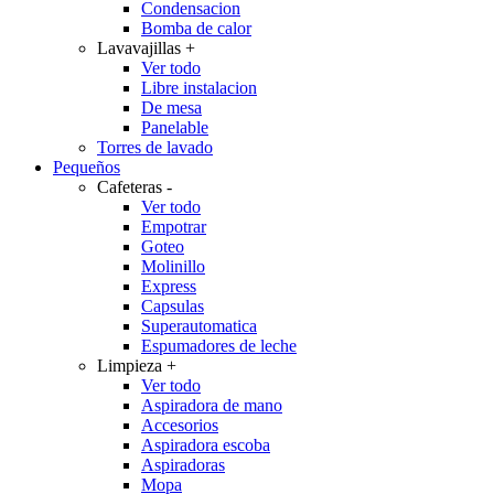
Condensacion
Bomba de calor
Lavavajillas
+
Ver todo
Libre instalacion
De mesa
Panelable
Torres de lavado
Pequeños
Cafeteras
-
Ver todo
Empotrar
Goteo
Molinillo
Express
Capsulas
Superautomatica
Espumadores de leche
Limpieza
+
Ver todo
Aspiradora de mano
Accesorios
Aspiradora escoba
Aspiradoras
Mopa