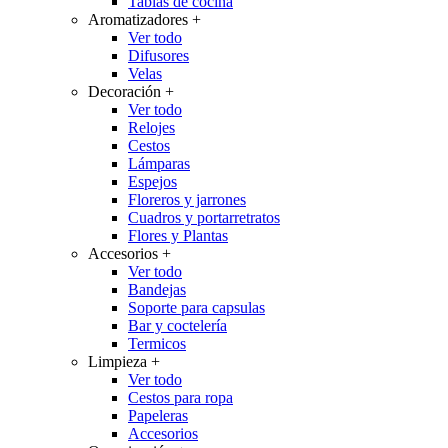
Tablas de cocina
Aromatizadores
+
Ver todo
Difusores
Velas
Decoración
+
Ver todo
Relojes
Cestos
Lámparas
Espejos
Floreros y jarrones
Cuadros y portarretratos
Flores y Plantas
Accesorios
+
Ver todo
Bandejas
Soporte para capsulas
Bar y coctelería
Termicos
Limpieza
+
Ver todo
Cestos para ropa
Papeleras
Accesorios