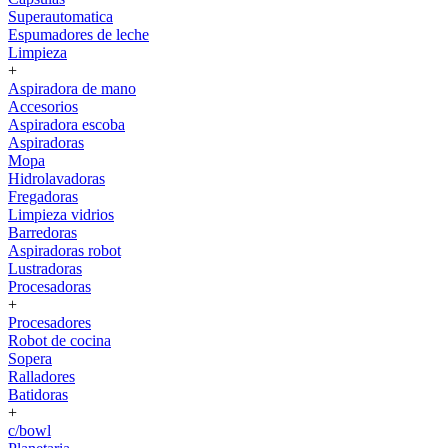
Superautomatica
Espumadores de leche
Limpieza
+
Aspiradora de mano
Accesorios
Aspiradora escoba
Aspiradoras
Mopa
Hidrolavadoras
Fregadoras
Limpieza vidrios
Barredoras
Aspiradoras robot
Lustradoras
Procesadoras
+
Procesadores
Robot de cocina
Sopera
Ralladores
Batidoras
+
c/bowl