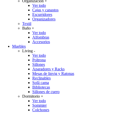
Organización
+
Ver todo
Cajas y canastos
Escurridores
Organizadores
Textil
Baño
+
Ver todo
Alfombras
Accesorios
Muebles
Living
-
Ver todo
Poltrona
Sillones
Aparadores y Racks
Mesas de linvig y Ratonas
Reclinables
Sofá cama
Bibliotecas
Sillones de cuero
Dormitorio
+
Ver todo
Sommier
Colchones