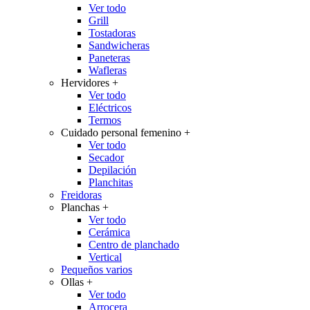
Ver todo
Grill
Tostadoras
Sandwicheras
Paneteras
Wafleras
Hervidores
+
Ver todo
Eléctricos
Termos
Cuidado personal femenino
+
Ver todo
Secador
Depilación
Planchitas
Freidoras
Planchas
+
Ver todo
Cerámica
Centro de planchado
Vertical
Pequeños varios
Ollas
+
Ver todo
Arrocera