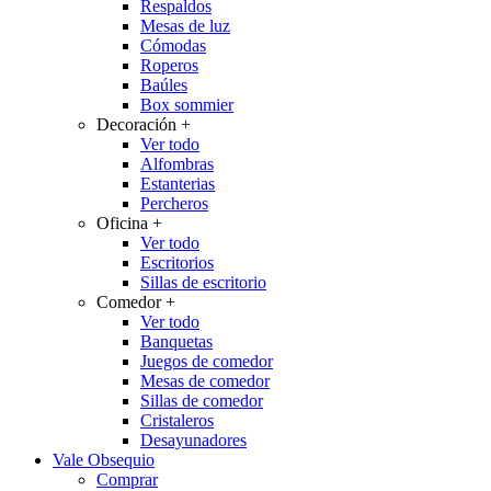
Respaldos
Mesas de luz
Cómodas
Roperos
Baúles
Box sommier
Decoración
+
Ver todo
Alfombras
Estanterias
Percheros
Oficina
+
Ver todo
Escritorios
Sillas de escritorio
Comedor
+
Ver todo
Banquetas
Juegos de comedor
Mesas de comedor
Sillas de comedor
Cristaleros
Desayunadores
Vale Obsequio
Comprar