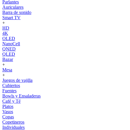
Parlantes
Auriculares
Barra de sonido
Smart TV
+
HD
4K
OLED
NanoCell
QNED
QLED
Bazar
+
Mesa
+
Juegos de vajilla
Cubiertos
Fuentes
Bowls y Ensaladeras
Café y Té
Platos
Vasos
Copas
Copetineros
Individuales