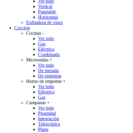
Ver todo
Vertical
Panelable
Horizontal
Enfriadora de vinos
Coccion
Cocinas
-
Ver todo
Gas
Eléctrica
Combinada
Microondas
+
Ver todo
De mesada
De empotrar
Horno de empotrar
+
Ver todo
Eléctrico
Gas
Campanas
+
Ver todo
Piramidal
Integración
Telescópica
Plana