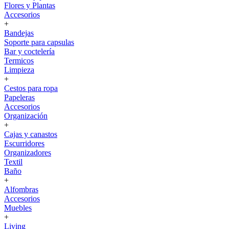
Flores y Plantas
Accesorios
+
Bandejas
Soporte para capsulas
Bar y coctelería
Termicos
Limpieza
+
Cestos para ropa
Papeleras
Accesorios
Organización
+
Cajas y canastos
Escurridores
Organizadores
Textil
Baño
+
Alfombras
Accesorios
Muebles
+
Living