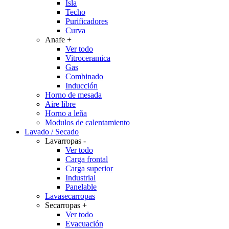
Isla
Techo
Purificadores
Curva
Anafe
+
Ver todo
Vitroceramica
Gas
Combinado
Inducción
Horno de mesada
Aire libre
Horno a leña
Modulos de calentamiento
Lavado / Secado
Lavarropas
-
Ver todo
Carga frontal
Carga superior
Industrial
Panelable
Lavasecarropas
Secarropas
+
Ver todo
Evacuación