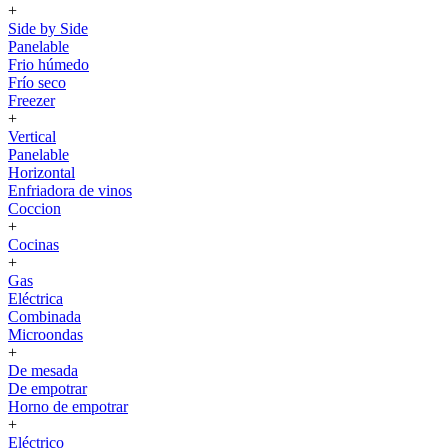
+
Side by Side
Panelable
Frio húmedo
Frío seco
Freezer
+
Vertical
Panelable
Horizontal
Enfriadora de vinos
Coccion
+
Cocinas
+
Gas
Eléctrica
Combinada
Microondas
+
De mesada
De empotrar
Horno de empotrar
+
Eléctrico