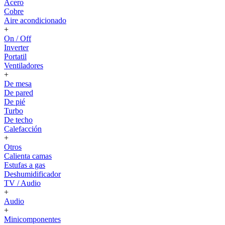
Acero
Cobre
Aire acondicionado
+
On / Off
Inverter
Portatil
Ventiladores
+
De mesa
De pared
De pié
Turbo
De techo
Calefacción
+
Otros
Calienta camas
Estufas a gas
Deshumidificador
TV / Audio
+
Audio
+
Minicomponentes