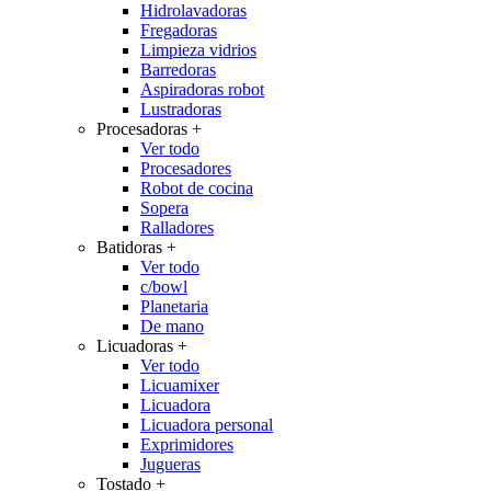
Hidrolavadoras
Fregadoras
Limpieza vidrios
Barredoras
Aspiradoras robot
Lustradoras
Procesadoras
+
Ver todo
Procesadores
Robot de cocina
Sopera
Ralladores
Batidoras
+
Ver todo
c/bowl
Planetaria
De mano
Licuadoras
+
Ver todo
Licuamixer
Licuadora
Licuadora personal
Exprimidores
Jugueras
Tostado
+