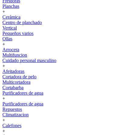
Freidoras
Planchas
+
Cerámica
Centro de planchado
Vertical
Pequeños varios
Ollas
+
Arrocera
Multifuncion
Cuidado personal masculino
+
Afeitadoras
Cortadora de pelo
Multicortadora
Cortabarba
Purificadores de agua
+
Purificadores de agua
Repuestos
Climatizacion
+
Calefones
+