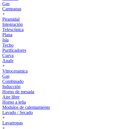
Gas
Campanas
+
Piramidal
Integración
Telescópica
Plana
Isla
Techo
Purificadores
Curva
Anafe
+
Vitroceramica
Gas
Combinado
Inducción
Horno de mesada
Aire libre
Horno a leña
Modulos de calentamiento
Lavado / Secado
+
Lavarropas
+