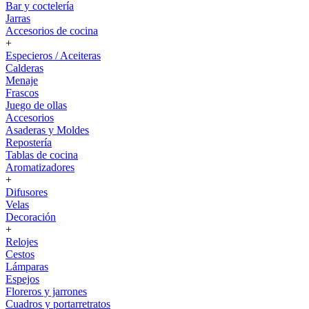
Bar y coctelería
Jarras
Accesorios de cocina
+
Especieros / Aceiteras
Calderas
Menaje
Frascos
Juego de ollas
Accesorios
Asaderas y Moldes
Repostería
Tablas de cocina
Aromatizadores
+
Difusores
Velas
Decoración
+
Relojes
Cestos
Lámparas
Espejos
Floreros y jarrones
Cuadros y portarretratos