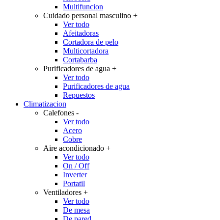
Multifuncion
Cuidado personal masculino
+
Ver todo
Afeitadoras
Cortadora de pelo
Multicortadora
Cortabarba
Purificadores de agua
+
Ver todo
Purificadores de agua
Repuestos
Climatizacion
Calefones
-
Ver todo
Acero
Cobre
Aire acondicionado
+
Ver todo
On / Off
Inverter
Portatil
Ventiladores
+
Ver todo
De mesa
De pared