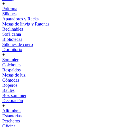
+
Poltrona
Sillones
Aparadores y Racks
Mesas de linvig y Ratonas
Reclinables
Sofá cama
Bibliotecas
Sillones de cuero
Dormitorio
+
Sommier
Colchones
Respaldos
Mesas de luz
Cómodas
Roperos
Baúles
Box sommier
Decoración
+
Alfombras
Estanterias
Percheros
Oficina