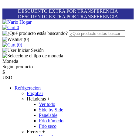
DESCUENTO EXTRA POR TRANSFERENCIA
DESCUENTO EXTRA POR TRANSFERENCIA
0
(
0
)
(0)
Iniciar Sesión
Moneda
Según producto
$
USD
Refrigeracion
Frigobar
Heladeras
+
Ver todo
Side by Side
Panelable
Frio húmedo
Frío seco
Freezer
+