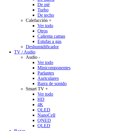
De pié
Turbo
De techo
Calefacción
+
Ver todo
Otros
Calienta camas
Estufas a gas
Deshumidificador
TV / Audio
Audio
-
Ver todo
Minicomponentes
Parlantes
Auriculares
Barra de sonido
Smart TV
+
Ver todo
HD
4K
OLED
NanoCell
QNED
QLED
Bazar