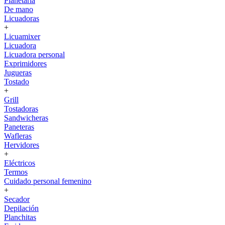
Planetaria
De mano
Licuadoras
+
Licuamixer
Licuadora
Licuadora personal
Exprimidores
Jugueras
Tostado
+
Grill
Tostadoras
Sandwicheras
Paneteras
Wafleras
Hervidores
+
Eléctricos
Termos
Cuidado personal femenino
+
Secador
Depilación
Planchitas