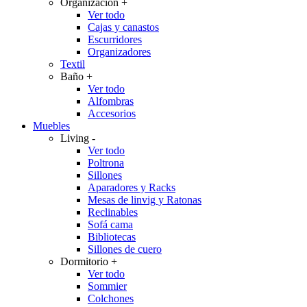
Organización
+
Ver todo
Cajas y canastos
Escurridores
Organizadores
Textil
Baño
+
Ver todo
Alfombras
Accesorios
Muebles
Living
-
Ver todo
Poltrona
Sillones
Aparadores y Racks
Mesas de linvig y Ratonas
Reclinables
Sofá cama
Bibliotecas
Sillones de cuero
Dormitorio
+
Ver todo
Sommier
Colchones