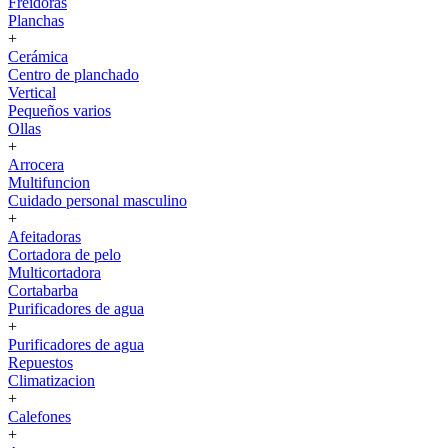
Freidoras
Planchas
+
Cerámica
Centro de planchado
Vertical
Pequeños varios
Ollas
+
Arrocera
Multifuncion
Cuidado personal masculino
+
Afeitadoras
Cortadora de pelo
Multicortadora
Cortabarba
Purificadores de agua
+
Purificadores de agua
Repuestos
Climatizacion
+
Calefones
+