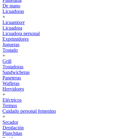
Planetaria
De mano
Licuadoras
+
Licuamixer
Licuadora
Licuadora personal
Exprimidores
Jugueras
Tostado
+
Grill
Tostadoras
Sandwicheras
Paneteras
Wafleras
Hervidores
+
Eléctricos
Termos
Cuidado personal femenino
+
Secador
Depilación
Planchitas