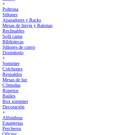
+
Poltrona
Sillones
Aparadores y Racks
Mesas de linvig y Ratonas
Reclinables
Sofá cama
Bibliotecas
Sillones de cuero
Dormitorio
+
Sommier
Colchones
Respaldos
Mesas de luz
Cómodas
Roperos
Baúles
Box sommier
Decoración
+
Alfombras
Estanterias
Percheros
Oficina