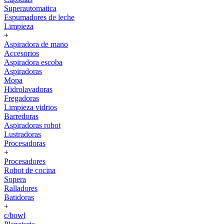
Superautomatica
Espumadores de leche
Limpieza
+
Aspiradora de mano
Accesorios
Aspiradora escoba
Aspiradoras
Mopa
Hidrolavadoras
Fregadoras
Limpieza vidrios
Barredoras
Aspiradoras robot
Lustradoras
Procesadoras
+
Procesadores
Robot de cocina
Sopera
Ralladores
Batidoras
+
c/bowl