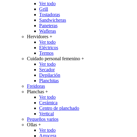
Ver todo
Grill
Tostadoras
Sandwicheras
Paneteras
Wafleras
Hervidores
+
Ver todo
Eléctricos
Termos
Cuidado personal femenino
+
Ver todo
Secador
Depilación
Planchitas
Freidoras
Planchas
+
Ver todo
Cerámica
Centro de planchado
Vertical
Pequeños varios
Ollas
+
Ver todo
Arrocera