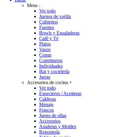
Mesa
-
Ver todo
Juegos de vajilla
Cubiertos
Fuentes
Bowls y Ensaladeras
Café y Té
Platos
Vasos
Copas
Copetineros
Individuales
Bar y coctelería
Jarras
Accesorios de cocina
+
Ver todo
Especieros / Aceiteras
Calderas
Menaje
Frascos
Juego de ollas
Accesorios
Asaderas y Moldes
Repostería