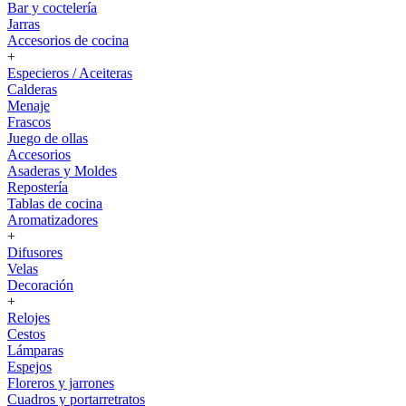
Bar y coctelería
Jarras
Accesorios de cocina
+
Especieros / Aceiteras
Calderas
Menaje
Frascos
Juego de ollas
Accesorios
Asaderas y Moldes
Repostería
Tablas de cocina
Aromatizadores
+
Difusores
Velas
Decoración
+
Relojes
Cestos
Lámparas
Espejos
Floreros y jarrones
Cuadros y portarretratos