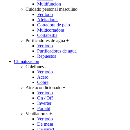
Multifuncion
Cuidado personal masculino
+
Ver todo
Afeitadoras
Cortadora de pelo
Multicortadora
Cortabarba
Purificadores de agua
+
Ver todo
Purificadores de agua
Repuestos
Climatizacion
Calefones
-
Ver todo
Acero
Cobre
Aire acondicionado
+
Ver todo
On / Off
Inverter
Portatil
Ventiladores
+
Ver todo
De mesa
De pared