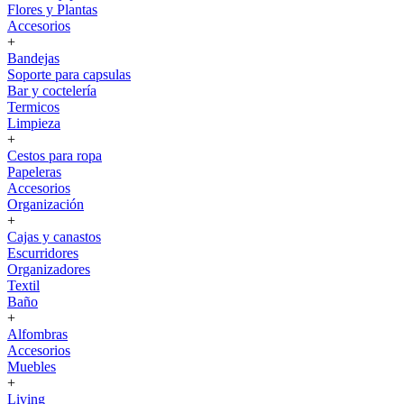
Flores y Plantas
Accesorios
+
Bandejas
Soporte para capsulas
Bar y coctelería
Termicos
Limpieza
+
Cestos para ropa
Papeleras
Accesorios
Organización
+
Cajas y canastos
Escurridores
Organizadores
Textil
Baño
+
Alfombras
Accesorios
Muebles
+
Living