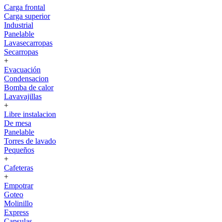
Carga frontal
Carga superior
Industrial
Panelable
Lavasecarropas
Secarropas
+
Evacuación
Condensacion
Bomba de calor
Lavavajillas
+
Libre instalacion
De mesa
Panelable
Torres de lavado
Pequeños
+
Cafeteras
+
Empotrar
Goteo
Molinillo
Express
Capsulas