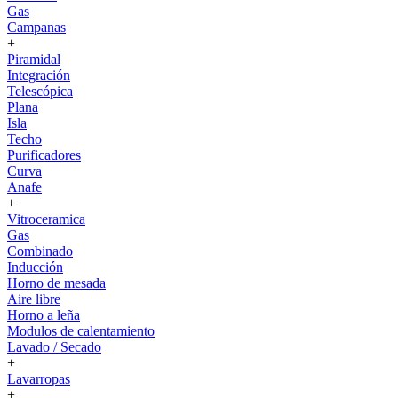
Gas
Campanas
+
Piramidal
Integración
Telescópica
Plana
Isla
Techo
Purificadores
Curva
Anafe
+
Vitroceramica
Gas
Combinado
Inducción
Horno de mesada
Aire libre
Horno a leña
Modulos de calentamiento
Lavado / Secado
+
Lavarropas
+