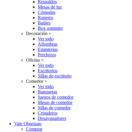
Respaldos
Mesas de luz
Cómodas
Roperos
Baúles
Box sommier
Decoración
+
Ver todo
Alfombras
Estanterias
Percheros
Oficina
+
Ver todo
Escritorios
Sillas de escritorio
Comedor
+
Ver todo
Banquetas
Juegos de comedor
Mesas de comedor
Sillas de comedor
Cristaleros
Desayunadores
Vale Obsequio
Comprar