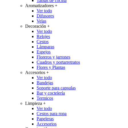
Tablas de cocina
Aromatizadores
+
Ver todo
Difusores
Velas
Decoración
+
Ver todo
Relojes
Cestos
Lámparas
Espejos
Floreros y jarrones
Cuadros y portarretratos
Flores y Plantas
Accesorios
+
Ver todo
Bandejas
Soporte para capsulas
Bar y coctelería
Termicos
Limpieza
+
Ver todo
Cestos para ropa
Papeleras
Accesorios