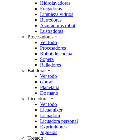
Hidrolavadoras
Fregadoras
Limpieza vidrios
Barredoras
Aspiradoras robot
Lustradoras
Procesadoras
+
Ver todo
Procesadores
Robot de cocina
Sopera
Ralladores
Batidoras
+
Ver todo
c/bowl
Planetaria
De mano
Licuadoras
+
Ver todo
Licuamixer
Licuadora
Licuadora personal
Exprimidores
Jugueras
Tostado
+