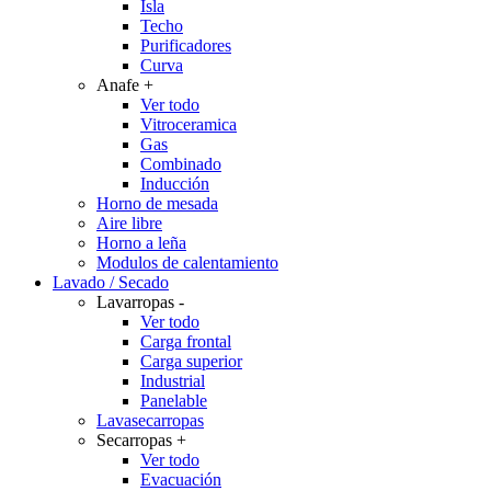
Isla
Techo
Purificadores
Curva
Anafe
+
Ver todo
Vitroceramica
Gas
Combinado
Inducción
Horno de mesada
Aire libre
Horno a leña
Modulos de calentamiento
Lavado / Secado
Lavarropas
-
Ver todo
Carga frontal
Carga superior
Industrial
Panelable
Lavasecarropas
Secarropas
+
Ver todo
Evacuación