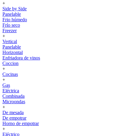
+
Side by Side
Panelable
Frio húmedo
Frío seco
Freezer
+
Vertical
Panelable
Horizontal
Enfriadora de vinos
Coccion
+
Cocinas
+
Gas
Eléctrica
Combinada
Microondas
+
De mesada
De empotrar
Horno de empotrar
+
Eléctrico