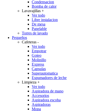
Condensacion
Bomba de calor
Lavavajillas
+
Ver todo
Libre instalacion
De mesa
Panelable
Torres de lavado
Pequeños
Cafeteras
-
Ver todo
Empotrar
Goteo
Molinillo
Express
Capsulas
Superautomatica
Espumadores de leche
Limpieza
+
Ver todo
Aspiradora de mano
Accesorios
Aspiradora escoba
Aspiradoras
Mopa