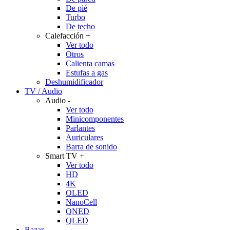
De pié
Turbo
De techo
Calefacción
+
Ver todo
Otros
Calienta camas
Estufas a gas
Deshumidificador
TV / Audio
Audio
-
Ver todo
Minicomponentes
Parlantes
Auriculares
Barra de sonido
Smart TV
+
Ver todo
HD
4K
OLED
NanoCell
QNED
QLED
Bazar