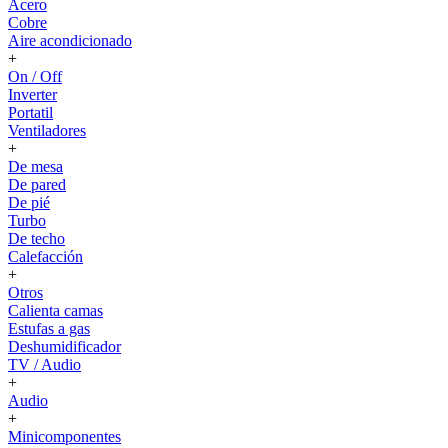
Acero
Cobre
Aire acondicionado
+
On / Off
Inverter
Portatil
Ventiladores
+
De mesa
De pared
De pié
Turbo
De techo
Calefacción
+
Otros
Calienta camas
Estufas a gas
Deshumidificador
TV / Audio
+
Audio
+
Minicomponentes