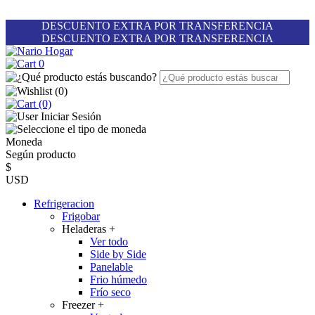
DESCUENTO EXTRA POR TRANSFERENCIA
DESCUENTO EXTRA POR TRANSFERENCIA
0
(
0
)
(0)
Iniciar Sesión
Moneda
Según producto
$
USD
Refrigeracion
Frigobar
Heladeras
+
Ver todo
Side by Side
Panelable
Frio húmedo
Frío seco
Freezer
+