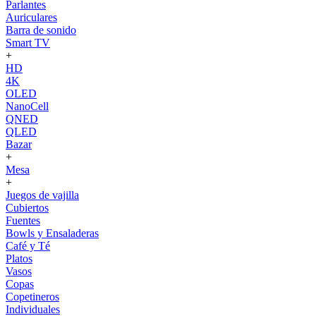
Parlantes
Auriculares
Barra de sonido
Smart TV
+
HD
4K
OLED
NanoCell
QNED
QLED
Bazar
+
Mesa
+
Juegos de vajilla
Cubiertos
Fuentes
Bowls y Ensaladeras
Café y Té
Platos
Vasos
Copas
Copetineros
Individuales