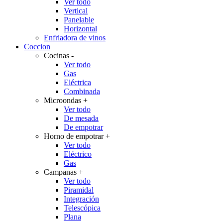
Ver todo
Vertical
Panelable
Horizontal
Enfriadora de vinos
Coccion
Cocinas
-
Ver todo
Gas
Eléctrica
Combinada
Microondas
+
Ver todo
De mesada
De empotrar
Horno de empotrar
+
Ver todo
Eléctrico
Gas
Campanas
+
Ver todo
Piramidal
Integración
Telescópica
Plana