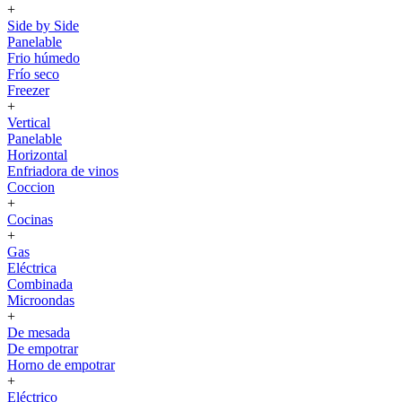
+
Side by Side
Panelable
Frio húmedo
Frío seco
Freezer
+
Vertical
Panelable
Horizontal
Enfriadora de vinos
Coccion
+
Cocinas
+
Gas
Eléctrica
Combinada
Microondas
+
De mesada
De empotrar
Horno de empotrar
+
Eléctrico