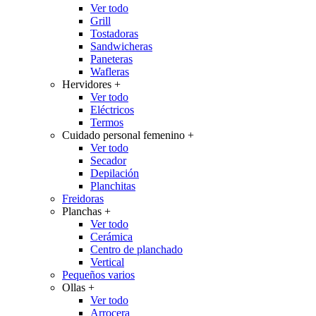
Ver todo
Grill
Tostadoras
Sandwicheras
Paneteras
Wafleras
Hervidores
+
Ver todo
Eléctricos
Termos
Cuidado personal femenino
+
Ver todo
Secador
Depilación
Planchitas
Freidoras
Planchas
+
Ver todo
Cerámica
Centro de planchado
Vertical
Pequeños varios
Ollas
+
Ver todo
Arrocera