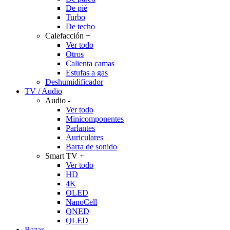
De pié
Turbo
De techo
Calefacción
+
Ver todo
Otros
Calienta camas
Estufas a gas
Deshumidificador
TV / Audio
Audio
-
Ver todo
Minicomponentes
Parlantes
Auriculares
Barra de sonido
Smart TV
+
Ver todo
HD
4K
OLED
NanoCell
QNED
QLED
Bazar