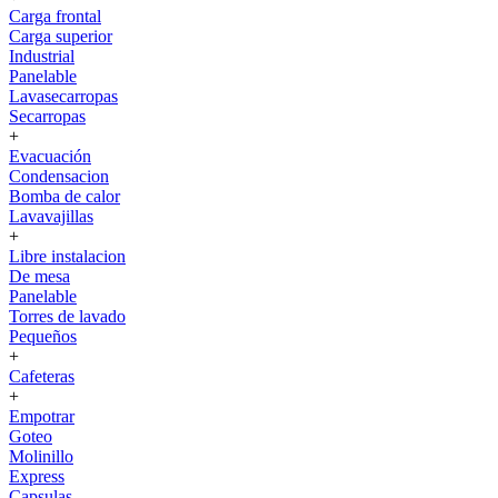
Carga frontal
Carga superior
Industrial
Panelable
Lavasecarropas
Secarropas
+
Evacuación
Condensacion
Bomba de calor
Lavavajillas
+
Libre instalacion
De mesa
Panelable
Torres de lavado
Pequeños
+
Cafeteras
+
Empotrar
Goteo
Molinillo
Express
Capsulas