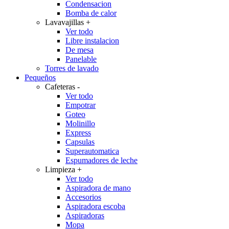
Condensacion
Bomba de calor
Lavavajillas
+
Ver todo
Libre instalacion
De mesa
Panelable
Torres de lavado
Pequeños
Cafeteras
-
Ver todo
Empotrar
Goteo
Molinillo
Express
Capsulas
Superautomatica
Espumadores de leche
Limpieza
+
Ver todo
Aspiradora de mano
Accesorios
Aspiradora escoba
Aspiradoras
Mopa