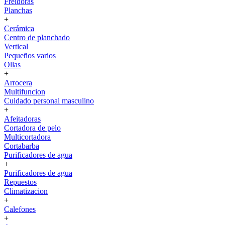
Freidoras
Planchas
+
Cerámica
Centro de planchado
Vertical
Pequeños varios
Ollas
+
Arrocera
Multifuncion
Cuidado personal masculino
+
Afeitadoras
Cortadora de pelo
Multicortadora
Cortabarba
Purificadores de agua
+
Purificadores de agua
Repuestos
Climatizacion
+
Calefones
+