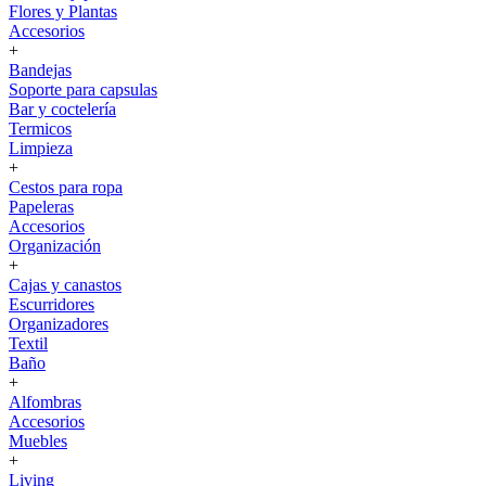
Flores y Plantas
Accesorios
+
Bandejas
Soporte para capsulas
Bar y coctelería
Termicos
Limpieza
+
Cestos para ropa
Papeleras
Accesorios
Organización
+
Cajas y canastos
Escurridores
Organizadores
Textil
Baño
+
Alfombras
Accesorios
Muebles
+
Living