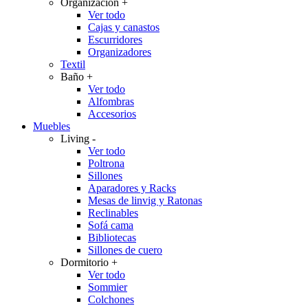
Organización
+
Ver todo
Cajas y canastos
Escurridores
Organizadores
Textil
Baño
+
Ver todo
Alfombras
Accesorios
Muebles
Living
-
Ver todo
Poltrona
Sillones
Aparadores y Racks
Mesas de linvig y Ratonas
Reclinables
Sofá cama
Bibliotecas
Sillones de cuero
Dormitorio
+
Ver todo
Sommier
Colchones