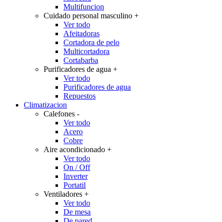
Multifuncion
Cuidado personal masculino
+
Ver todo
Afeitadoras
Cortadora de pelo
Multicortadora
Cortabarba
Purificadores de agua
+
Ver todo
Purificadores de agua
Repuestos
Climatizacion
Calefones
-
Ver todo
Acero
Cobre
Aire acondicionado
+
Ver todo
On / Off
Inverter
Portatil
Ventiladores
+
Ver todo
De mesa
De pared