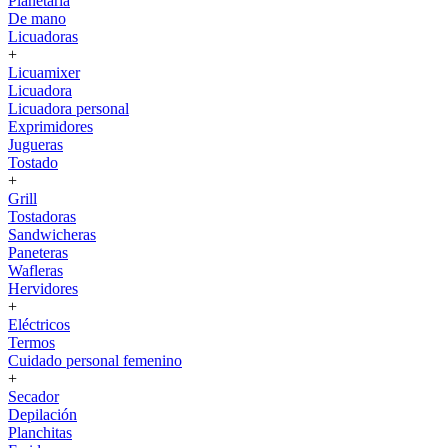
Planetaria
De mano
Licuadoras
+
Licuamixer
Licuadora
Licuadora personal
Exprimidores
Jugueras
Tostado
+
Grill
Tostadoras
Sandwicheras
Paneteras
Wafleras
Hervidores
+
Eléctricos
Termos
Cuidado personal femenino
+
Secador
Depilación
Planchitas