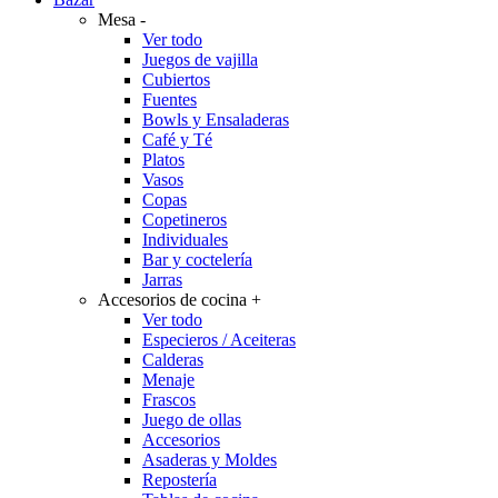
Mesa
-
Ver todo
Juegos de vajilla
Cubiertos
Fuentes
Bowls y Ensaladeras
Café y Té
Platos
Vasos
Copas
Copetineros
Individuales
Bar y coctelería
Jarras
Accesorios de cocina
+
Ver todo
Especieros / Aceiteras
Calderas
Menaje
Frascos
Juego de ollas
Accesorios
Asaderas y Moldes
Repostería