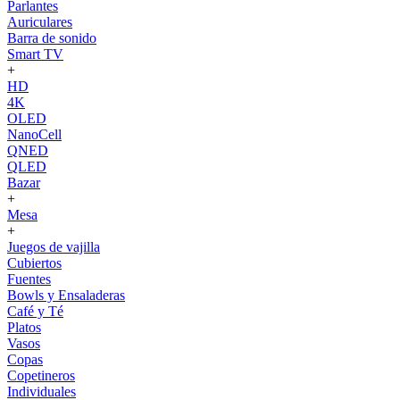
Parlantes
Auriculares
Barra de sonido
Smart TV
+
HD
4K
OLED
NanoCell
QNED
QLED
Bazar
+
Mesa
+
Juegos de vajilla
Cubiertos
Fuentes
Bowls y Ensaladeras
Café y Té
Platos
Vasos
Copas
Copetineros
Individuales