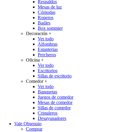
Respaldos
Mesas de luz
Cómodas
Roperos
Baúles
Box sommier
Decoración
+
Ver todo
Alfombras
Estanterias
Percheros
Oficina
+
Ver todo
Escritorios
Sillas de escritorio
Comedor
+
Ver todo
Banquetas
Juegos de comedor
Mesas de comedor
Sillas de comedor
Cristaleros
Desayunadores
Vale Obsequio
Comprar