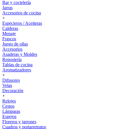
Bar y coctelería
Jarras
Accesorios de cocina
+
Especieros / Aceiteras
Calderas
Menaje
Frascos
Juego de ollas
Accesorios
Asaderas y Moldes
Repostería
Tablas de cocina
Aromatizadores
+
Difusores
Velas
Decoración
+
Relojes
Cestos
Lámparas
Espejos
Floreros y jarrones
Cuadros y portarretratos