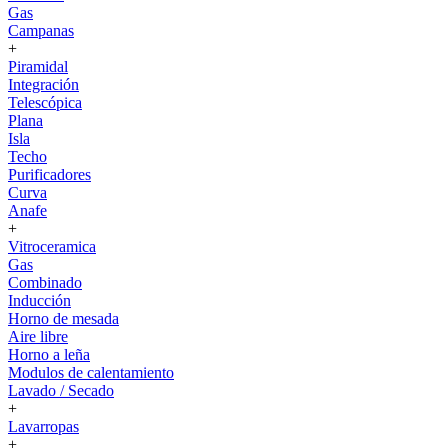
Gas
Campanas
+
Piramidal
Integración
Telescópica
Plana
Isla
Techo
Purificadores
Curva
Anafe
+
Vitroceramica
Gas
Combinado
Inducción
Horno de mesada
Aire libre
Horno a leña
Modulos de calentamiento
Lavado / Secado
+
Lavarropas
+