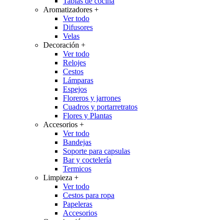
Tablas de cocina
Aromatizadores
+
Ver todo
Difusores
Velas
Decoración
+
Ver todo
Relojes
Cestos
Lámparas
Espejos
Floreros y jarrones
Cuadros y portarretratos
Flores y Plantas
Accesorios
+
Ver todo
Bandejas
Soporte para capsulas
Bar y coctelería
Termicos
Limpieza
+
Ver todo
Cestos para ropa
Papeleras
Accesorios