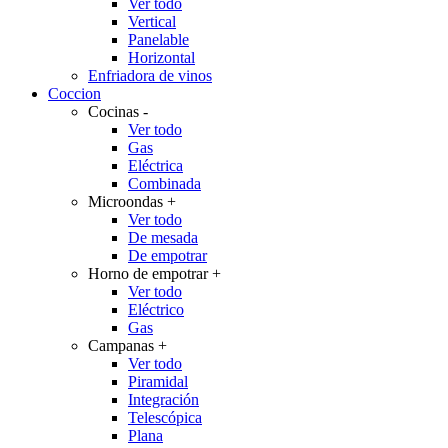
Ver todo
Vertical
Panelable
Horizontal
Enfriadora de vinos
Coccion
Cocinas
-
Ver todo
Gas
Eléctrica
Combinada
Microondas
+
Ver todo
De mesada
De empotrar
Horno de empotrar
+
Ver todo
Eléctrico
Gas
Campanas
+
Ver todo
Piramidal
Integración
Telescópica
Plana