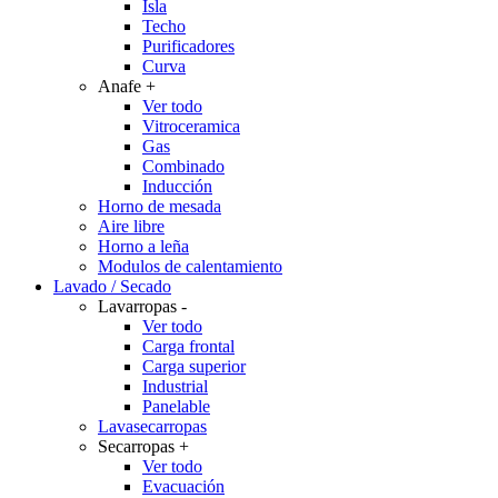
Isla
Techo
Purificadores
Curva
Anafe
+
Ver todo
Vitroceramica
Gas
Combinado
Inducción
Horno de mesada
Aire libre
Horno a leña
Modulos de calentamiento
Lavado / Secado
Lavarropas
-
Ver todo
Carga frontal
Carga superior
Industrial
Panelable
Lavasecarropas
Secarropas
+
Ver todo
Evacuación