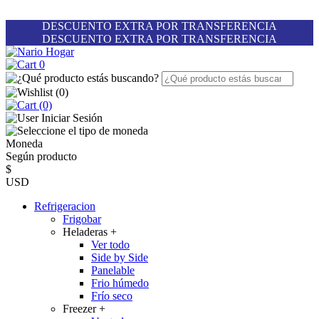
DESCUENTO EXTRA POR TRANSFERENCIA
DESCUENTO EXTRA POR TRANSFERENCIA
0
(
0
)
(0)
Iniciar Sesión
Moneda
Según producto
$
USD
Refrigeracion
Frigobar
Heladeras
+
Ver todo
Side by Side
Panelable
Frio húmedo
Frío seco
Freezer
+