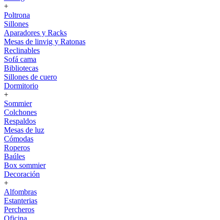
+
Poltrona
Sillones
Aparadores y Racks
Mesas de linvig y Ratonas
Reclinables
Sofá cama
Bibliotecas
Sillones de cuero
Dormitorio
+
Sommier
Colchones
Respaldos
Mesas de luz
Cómodas
Roperos
Baúles
Box sommier
Decoración
+
Alfombras
Estanterias
Percheros
Oficina