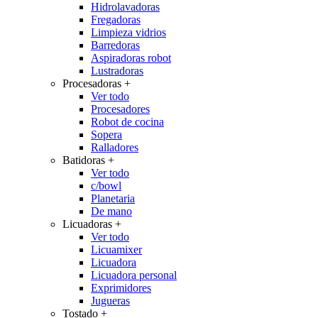
Hidrolavadoras
Fregadoras
Limpieza vidrios
Barredoras
Aspiradoras robot
Lustradoras
Procesadoras
+
Ver todo
Procesadores
Robot de cocina
Sopera
Ralladores
Batidoras
+
Ver todo
c/bowl
Planetaria
De mano
Licuadoras
+
Ver todo
Licuamixer
Licuadora
Licuadora personal
Exprimidores
Jugueras
Tostado
+