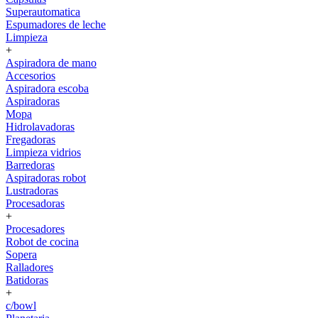
Superautomatica
Espumadores de leche
Limpieza
+
Aspiradora de mano
Accesorios
Aspiradora escoba
Aspiradoras
Mopa
Hidrolavadoras
Fregadoras
Limpieza vidrios
Barredoras
Aspiradoras robot
Lustradoras
Procesadoras
+
Procesadores
Robot de cocina
Sopera
Ralladores
Batidoras
+
c/bowl