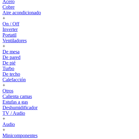
Acero
Cobre
Aire acondicionado
+
On / Off
Inverter
Portatil
Ventiladores
+
De mesa
De pared
De pié
Turbo
De techo
Calefacción
+
Otros
Calienta camas
Estufas a gas
Deshumidificador
TV / Audio
+
Audio
+
Minicomponentes