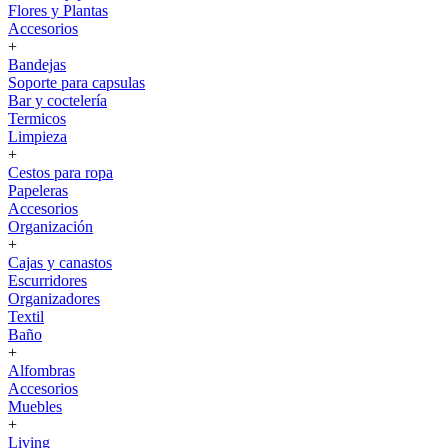
Flores y Plantas
Accesorios
+
Bandejas
Soporte para capsulas
Bar y coctelería
Termicos
Limpieza
+
Cestos para ropa
Papeleras
Accesorios
Organización
+
Cajas y canastos
Escurridores
Organizadores
Textil
Baño
+
Alfombras
Accesorios
Muebles
+
Living