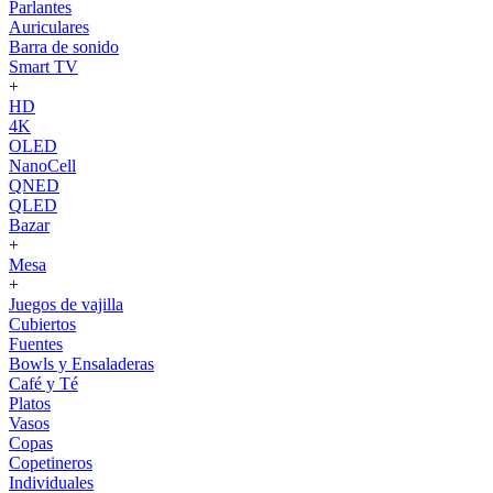
Parlantes
Auriculares
Barra de sonido
Smart TV
+
HD
4K
OLED
NanoCell
QNED
QLED
Bazar
+
Mesa
+
Juegos de vajilla
Cubiertos
Fuentes
Bowls y Ensaladeras
Café y Té
Platos
Vasos
Copas
Copetineros
Individuales