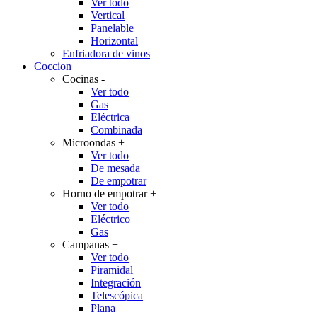
Ver todo
Vertical
Panelable
Horizontal
Enfriadora de vinos
Coccion
Cocinas
-
Ver todo
Gas
Eléctrica
Combinada
Microondas
+
Ver todo
De mesada
De empotrar
Horno de empotrar
+
Ver todo
Eléctrico
Gas
Campanas
+
Ver todo
Piramidal
Integración
Telescópica
Plana