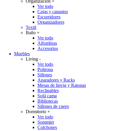
Organización
+
Ver todo
Cajas y canastos
Escurridores
Organizadores
Textil
Baño
+
Ver todo
Alfombras
Accesorios
Muebles
Living
-
Ver todo
Poltrona
Sillones
Aparadores y Racks
Mesas de linvig y Ratonas
Reclinables
Sofá cama
Bibliotecas
Sillones de cuero
Dormitorio
+
Ver todo
Sommier
Colchones