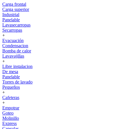
Carga frontal
Carga superior
Industrial
Panelable
Lavasecarropas
Secarropas
+
Evacuación
Condensacion
Bomba de calor
Lavavajillas
+
Libre instalacion
De mesa
Panelable
Torres de lavado
Pequeños
+
Cafeteras
+
Empotrar
Goteo
Molinillo
Express
Capsulas