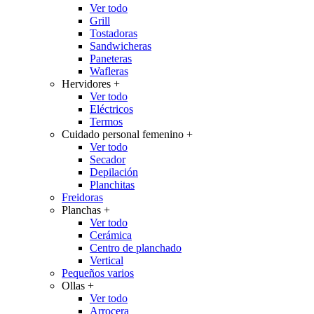
Ver todo
Grill
Tostadoras
Sandwicheras
Paneteras
Wafleras
Hervidores
+
Ver todo
Eléctricos
Termos
Cuidado personal femenino
+
Ver todo
Secador
Depilación
Planchitas
Freidoras
Planchas
+
Ver todo
Cerámica
Centro de planchado
Vertical
Pequeños varios
Ollas
+
Ver todo
Arrocera