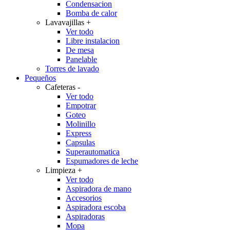
Condensacion
Bomba de calor
Lavavajillas
+
Ver todo
Libre instalacion
De mesa
Panelable
Torres de lavado
Pequeños
Cafeteras
-
Ver todo
Empotrar
Goteo
Molinillo
Express
Capsulas
Superautomatica
Espumadores de leche
Limpieza
+
Ver todo
Aspiradora de mano
Accesorios
Aspiradora escoba
Aspiradoras
Mopa