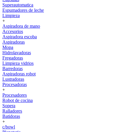
Superautomatica
Espumadores de leche
Limpieza
+
Aspiradora de mano
Accesorios
Aspiradora escoba
Aspiradoras
Mopa
Hidrolavadoras
Fregadoras
Limpieza vidrios
Barredoras
Aspiradoras robot
Lustradoras
Procesadoras
+
Procesadores
Robot de cocina
Sopera
Ralladores
Batidoras
+
c/bowl