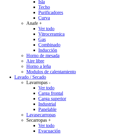
Isla
Techo
Purificadores
Curva
Anafe
+
Ver todo
Vitroceramica
Gas
Combinado
Inducción
Horno de mesada
Aire libre
Horno a leña
Modulos de calentamiento
Lavado / Secado
Lavarropas
-
Ver todo
Carga frontal
Carga superior
Industrial
Panelable
Lavasecarropas
Secarropas
+
Ver todo
Evacuación