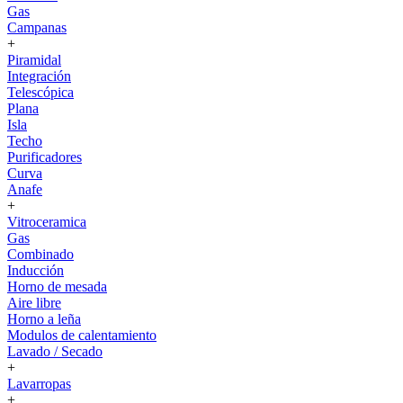
Gas
Campanas
+
Piramidal
Integración
Telescópica
Plana
Isla
Techo
Purificadores
Curva
Anafe
+
Vitroceramica
Gas
Combinado
Inducción
Horno de mesada
Aire libre
Horno a leña
Modulos de calentamiento
Lavado / Secado
+
Lavarropas
+