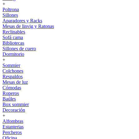
+
Poltrona
Sillones
Aparadores y Racks
Mesas de linvig y Ratonas
Reclinables
Sofá cama
Bibliotecas
Sillones de cuero
Dormitorio
+
Sommier
Colchones
Respaldos
Mesas de luz
Cómodas
Roperos
Baúles
Box sommier
Decoración
+
Alfombras
Estanterias
Percheros
Oficina