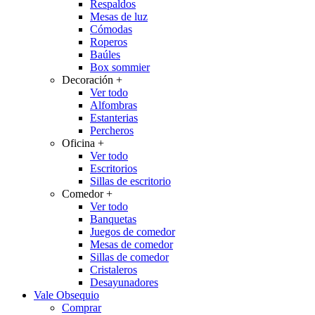
Respaldos
Mesas de luz
Cómodas
Roperos
Baúles
Box sommier
Decoración
+
Ver todo
Alfombras
Estanterias
Percheros
Oficina
+
Ver todo
Escritorios
Sillas de escritorio
Comedor
+
Ver todo
Banquetas
Juegos de comedor
Mesas de comedor
Sillas de comedor
Cristaleros
Desayunadores
Vale Obsequio
Comprar