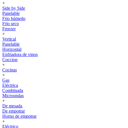
+
Side by Side
Panelable
Frio húmedo
Frío seco
Freezer
+
Vertical
Panelable
Horizontal
Enfriadora de vinos
Coccion
+
Cocinas
+
Gas
Eléctrica
Combinada
Microondas
+
De mesada
De empotrar
Horno de empotrar
+
Eléctrico