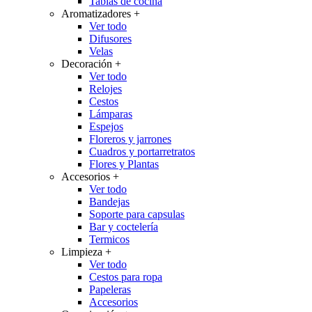
Tablas de cocina
Aromatizadores
+
Ver todo
Difusores
Velas
Decoración
+
Ver todo
Relojes
Cestos
Lámparas
Espejos
Floreros y jarrones
Cuadros y portarretratos
Flores y Plantas
Accesorios
+
Ver todo
Bandejas
Soporte para capsulas
Bar y coctelería
Termicos
Limpieza
+
Ver todo
Cestos para ropa
Papeleras
Accesorios