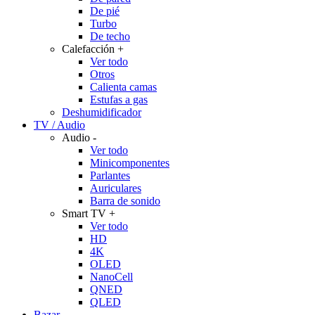
De pié
Turbo
De techo
Calefacción
+
Ver todo
Otros
Calienta camas
Estufas a gas
Deshumidificador
TV / Audio
Audio
-
Ver todo
Minicomponentes
Parlantes
Auriculares
Barra de sonido
Smart TV
+
Ver todo
HD
4K
OLED
NanoCell
QNED
QLED
Bazar