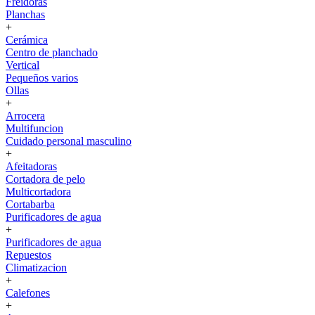
Freidoras
Planchas
+
Cerámica
Centro de planchado
Vertical
Pequeños varios
Ollas
+
Arrocera
Multifuncion
Cuidado personal masculino
+
Afeitadoras
Cortadora de pelo
Multicortadora
Cortabarba
Purificadores de agua
+
Purificadores de agua
Repuestos
Climatizacion
+
Calefones
+