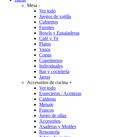
Mesa
-
Ver todo
Juegos de vajilla
Cubiertos
Fuentes
Bowls y Ensaladeras
Café y Té
Platos
Vasos
Copas
Copetineros
Individuales
Bar y coctelería
Jarras
Accesorios de cocina
+
Ver todo
Especieros / Aceiteras
Calderas
Menaje
Frascos
Juego de ollas
Accesorios
Asaderas y Moldes
Repostería