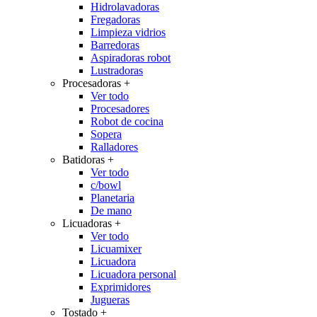
Hidrolavadoras
Fregadoras
Limpieza vidrios
Barredoras
Aspiradoras robot
Lustradoras
Procesadoras
+
Ver todo
Procesadores
Robot de cocina
Sopera
Ralladores
Batidoras
+
Ver todo
c/bowl
Planetaria
De mano
Licuadoras
+
Ver todo
Licuamixer
Licuadora
Licuadora personal
Exprimidores
Jugueras
Tostado
+