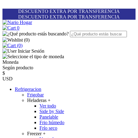
DESCUENTO EXTRA POR TRANSFERENCIA
DESCUENTO EXTRA POR TRANSFERENCIA
0
(
0
)
(0)
Iniciar Sesión
Moneda
Según producto
$
USD
Refrigeracion
Frigobar
Heladeras
+
Ver todo
Side by Side
Panelable
Frio húmedo
Frío seco
Freezer
+