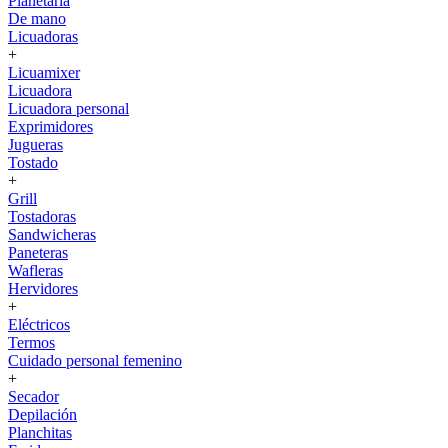
Planetaria
De mano
Licuadoras
+
Licuamixer
Licuadora
Licuadora personal
Exprimidores
Jugueras
Tostado
+
Grill
Tostadoras
Sandwicheras
Paneteras
Wafleras
Hervidores
+
Eléctricos
Termos
Cuidado personal femenino
+
Secador
Depilación
Planchitas