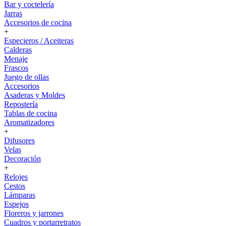
Bar y coctelería
Jarras
Accesorios de cocina
+
Especieros / Aceiteras
Calderas
Menaje
Frascos
Juego de ollas
Accesorios
Asaderas y Moldes
Repostería
Tablas de cocina
Aromatizadores
+
Difusores
Velas
Decoración
+
Relojes
Cestos
Lámparas
Espejos
Floreros y jarrones
Cuadros y portarretratos