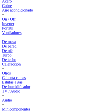
Acero
Cobre
Aire acondicionado
+
On / Off
Inverter
Portatil
Ventiladores
+
De mesa
De pared
De pié
Turbo
De techo
Calefacción
+
Otros
Calienta camas
Estufas a gas
Deshumidificador
TV / Audio
+
Audio
+
Minicomponentes