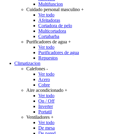
Multifuncion
Cuidado personal masculino
+
Ver todo
Afeitadoras
Cortadora de pelo
Multicortadora
Cortabarba
Purificadores de agua
+
Ver todo
Purificadores de agua
Repuestos
Climatizacion
Calefones
-
Ver todo
Acero
Cobre
Aire acondicionado
+
Ver todo
On / Off
Inverter
Portatil
Ventiladores
+
Ver todo
De mesa
De pared