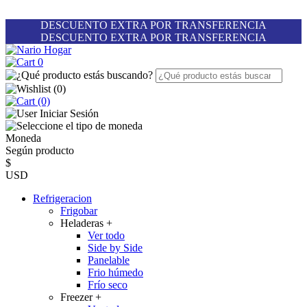
DESCUENTO EXTRA POR TRANSFERENCIA
DESCUENTO EXTRA POR TRANSFERENCIA
0
(
0
)
(0)
Iniciar Sesión
Moneda
Según producto
$
USD
Refrigeracion
Frigobar
Heladeras
+
Ver todo
Side by Side
Panelable
Frio húmedo
Frío seco
Freezer
+