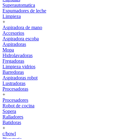
Superautomatica
Espumadores de leche
Limpieza
+
Aspiradora de mano
Accesorios
Aspiradora escoba
Aspiradoras
Mopa
Hidrolavadoras
Fregadoras
Limpieza vidrios
Barredoras
Aspiradoras robot
Lustradoras
Procesadoras
+
Procesadores
Robot de cocina
Sopera
Ralladores
Batidoras
+
c/bowl