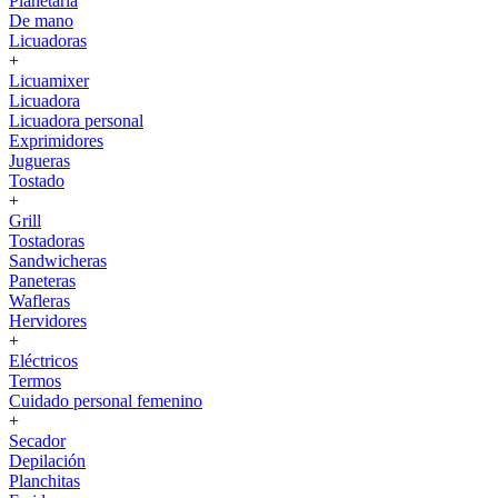
Planetaria
De mano
Licuadoras
+
Licuamixer
Licuadora
Licuadora personal
Exprimidores
Jugueras
Tostado
+
Grill
Tostadoras
Sandwicheras
Paneteras
Wafleras
Hervidores
+
Eléctricos
Termos
Cuidado personal femenino
+
Secador
Depilación
Planchitas