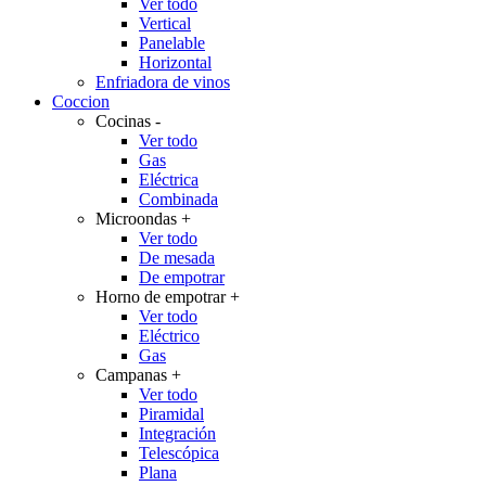
Ver todo
Vertical
Panelable
Horizontal
Enfriadora de vinos
Coccion
Cocinas
-
Ver todo
Gas
Eléctrica
Combinada
Microondas
+
Ver todo
De mesada
De empotrar
Horno de empotrar
+
Ver todo
Eléctrico
Gas
Campanas
+
Ver todo
Piramidal
Integración
Telescópica
Plana