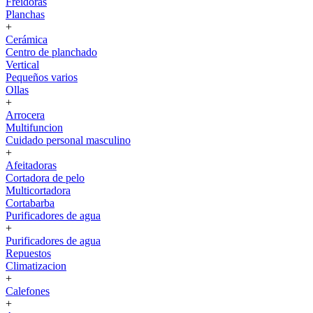
Freidoras
Planchas
+
Cerámica
Centro de planchado
Vertical
Pequeños varios
Ollas
+
Arrocera
Multifuncion
Cuidado personal masculino
+
Afeitadoras
Cortadora de pelo
Multicortadora
Cortabarba
Purificadores de agua
+
Purificadores de agua
Repuestos
Climatizacion
+
Calefones
+