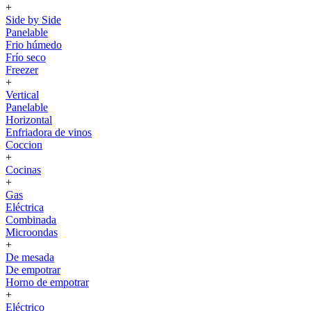
+
Side by Side
Panelable
Frio húmedo
Frío seco
Freezer
+
Vertical
Panelable
Horizontal
Enfriadora de vinos
Coccion
+
Cocinas
+
Gas
Eléctrica
Combinada
Microondas
+
De mesada
De empotrar
Horno de empotrar
+
Eléctrico