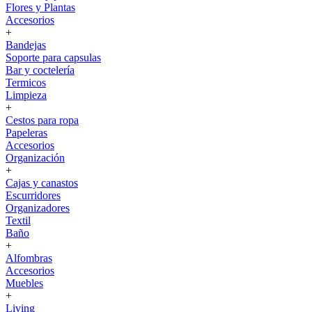
Flores y Plantas
Accesorios
+
Bandejas
Soporte para capsulas
Bar y coctelería
Termicos
Limpieza
+
Cestos para ropa
Papeleras
Accesorios
Organización
+
Cajas y canastos
Escurridores
Organizadores
Textil
Baño
+
Alfombras
Accesorios
Muebles
+
Living