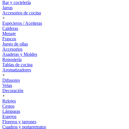
Bar y coctelería
Jarras
Accesorios de cocina
+
Especieros / Aceiteras
Calderas
Menaje
Frascos
Juego de ollas
Accesorios
Asaderas y Moldes
Repostería
Tablas de cocina
Aromatizadores
+
Difusores
Velas
Decoración
+
Relojes
Cestos
Lámparas
Espejos
Floreros y jarrones
Cuadros y portarretratos