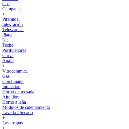
Gas
Campanas
+
Piramidal
Integración
Telescópica
Plana
Isla
Techo
Purificadores
Curva
Anafe
+
Vitroceramica
Gas
Combinado
Inducción
Horno de mesada
Aire libre
Horno a leña
Modulos de calentamiento
Lavado / Secado
+
Lavarropas
+