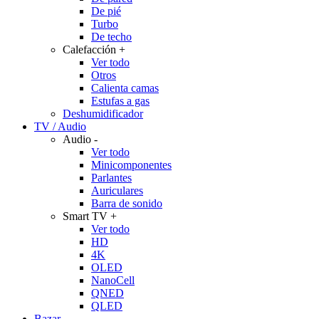
De pié
Turbo
De techo
Calefacción
+
Ver todo
Otros
Calienta camas
Estufas a gas
Deshumidificador
TV / Audio
Audio
-
Ver todo
Minicomponentes
Parlantes
Auriculares
Barra de sonido
Smart TV
+
Ver todo
HD
4K
OLED
NanoCell
QNED
QLED
Bazar