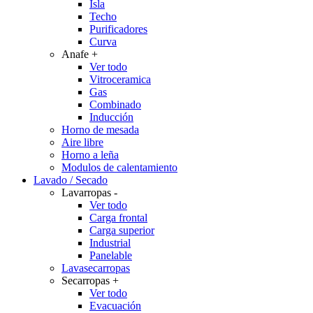
Isla
Techo
Purificadores
Curva
Anafe
+
Ver todo
Vitroceramica
Gas
Combinado
Inducción
Horno de mesada
Aire libre
Horno a leña
Modulos de calentamiento
Lavado / Secado
Lavarropas
-
Ver todo
Carga frontal
Carga superior
Industrial
Panelable
Lavasecarropas
Secarropas
+
Ver todo
Evacuación