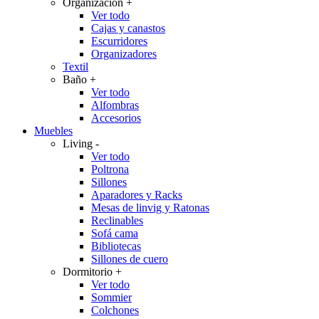
Organización
+
Ver todo
Cajas y canastos
Escurridores
Organizadores
Textil
Baño
+
Ver todo
Alfombras
Accesorios
Muebles
Living
-
Ver todo
Poltrona
Sillones
Aparadores y Racks
Mesas de linvig y Ratonas
Reclinables
Sofá cama
Bibliotecas
Sillones de cuero
Dormitorio
+
Ver todo
Sommier
Colchones