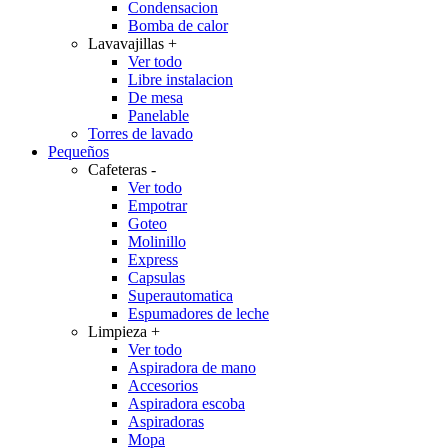
Condensacion
Bomba de calor
Lavavajillas
+
Ver todo
Libre instalacion
De mesa
Panelable
Torres de lavado
Pequeños
Cafeteras
-
Ver todo
Empotrar
Goteo
Molinillo
Express
Capsulas
Superautomatica
Espumadores de leche
Limpieza
+
Ver todo
Aspiradora de mano
Accesorios
Aspiradora escoba
Aspiradoras
Mopa