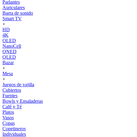
Parlantes
Auriculares
Barra de sonido
Smart TV
+
HD
4K
OLED
NanoCell
QNED
QLED
Bazar
+
Mesa
+
Juegos de vajilla
Cubiertos
Fuentes
Bowls y Ensaladeras
Café y Té
Platos
Vasos
Copas
Copetineros
Individuales