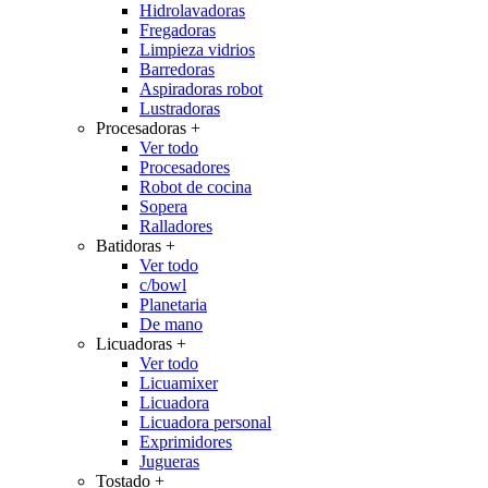
Hidrolavadoras
Fregadoras
Limpieza vidrios
Barredoras
Aspiradoras robot
Lustradoras
Procesadoras
+
Ver todo
Procesadores
Robot de cocina
Sopera
Ralladores
Batidoras
+
Ver todo
c/bowl
Planetaria
De mano
Licuadoras
+
Ver todo
Licuamixer
Licuadora
Licuadora personal
Exprimidores
Jugueras
Tostado
+