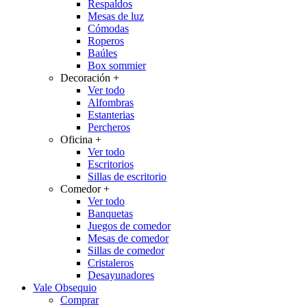
Respaldos
Mesas de luz
Cómodas
Roperos
Baúles
Box sommier
Decoración
+
Ver todo
Alfombras
Estanterias
Percheros
Oficina
+
Ver todo
Escritorios
Sillas de escritorio
Comedor
+
Ver todo
Banquetas
Juegos de comedor
Mesas de comedor
Sillas de comedor
Cristaleros
Desayunadores
Vale Obsequio
Comprar