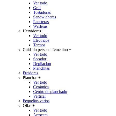
Ver todo
Grill
Tostadoras
Sandwicheras
Paneteras
Wafleras
Hervidores
+
Ver todo
Eléctricos
Termos
Cuidado personal femenino
+
Ver todo
Secador
Depilación
Planchitas
Freidoras
Planchas
+
Ver todo
Cerámica
Centro de planchado
Vertical
Pequeños varios
Ollas
+
Ver todo
Arrocera