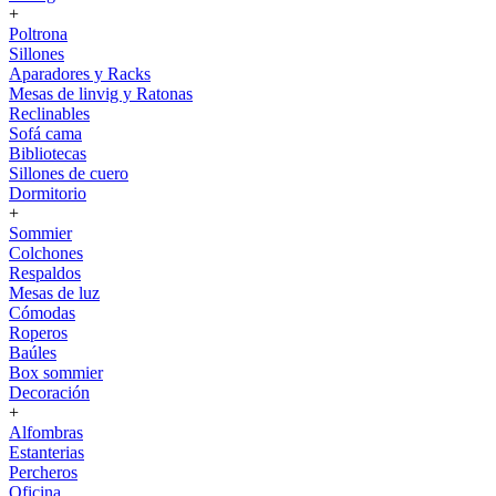
+
Poltrona
Sillones
Aparadores y Racks
Mesas de linvig y Ratonas
Reclinables
Sofá cama
Bibliotecas
Sillones de cuero
Dormitorio
+
Sommier
Colchones
Respaldos
Mesas de luz
Cómodas
Roperos
Baúles
Box sommier
Decoración
+
Alfombras
Estanterias
Percheros
Oficina