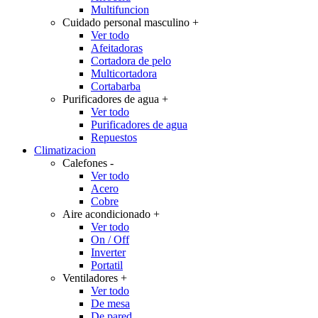
Multifuncion
Cuidado personal masculino
+
Ver todo
Afeitadoras
Cortadora de pelo
Multicortadora
Cortabarba
Purificadores de agua
+
Ver todo
Purificadores de agua
Repuestos
Climatizacion
Calefones
-
Ver todo
Acero
Cobre
Aire acondicionado
+
Ver todo
On / Off
Inverter
Portatil
Ventiladores
+
Ver todo
De mesa
De pared