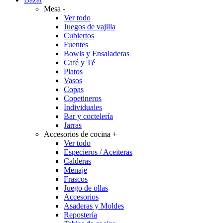
Mesa
-
Ver todo
Juegos de vajilla
Cubiertos
Fuentes
Bowls y Ensaladeras
Café y Té
Platos
Vasos
Copas
Copetineros
Individuales
Bar y coctelería
Jarras
Accesorios de cocina
+
Ver todo
Especieros / Aceiteras
Calderas
Menaje
Frascos
Juego de ollas
Accesorios
Asaderas y Moldes
Repostería