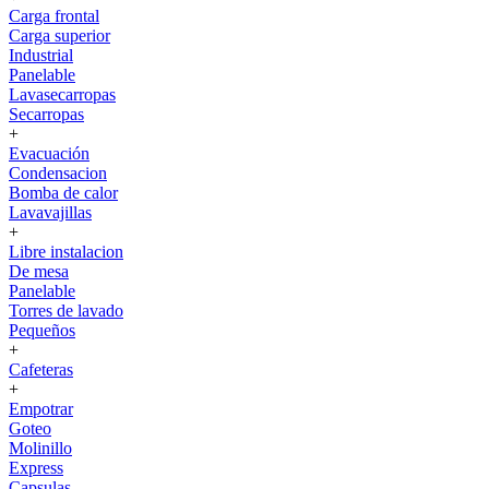
Carga frontal
Carga superior
Industrial
Panelable
Lavasecarropas
Secarropas
+
Evacuación
Condensacion
Bomba de calor
Lavavajillas
+
Libre instalacion
De mesa
Panelable
Torres de lavado
Pequeños
+
Cafeteras
+
Empotrar
Goteo
Molinillo
Express
Capsulas