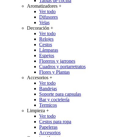
Tablas de cocina
Aromatizadores
+
Ver todo
Difusores
Velas
Decoración
+
Ver todo
Relojes
Cestos
Lámparas
Espejos
Floreros y jarrones
Cuadros y portarretratos
Flores y Plantas
Accesorios
+
Ver todo
Bandejas
Soporte para capsulas
Bar y coctelería
Termicos
Limpieza
+
Ver todo
Cestos para ropa
Papeleras
Accesorios