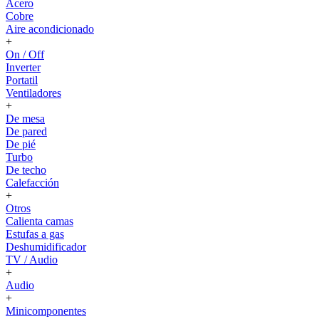
Acero
Cobre
Aire acondicionado
+
On / Off
Inverter
Portatil
Ventiladores
+
De mesa
De pared
De pié
Turbo
De techo
Calefacción
+
Otros
Calienta camas
Estufas a gas
Deshumidificador
TV / Audio
+
Audio
+
Minicomponentes