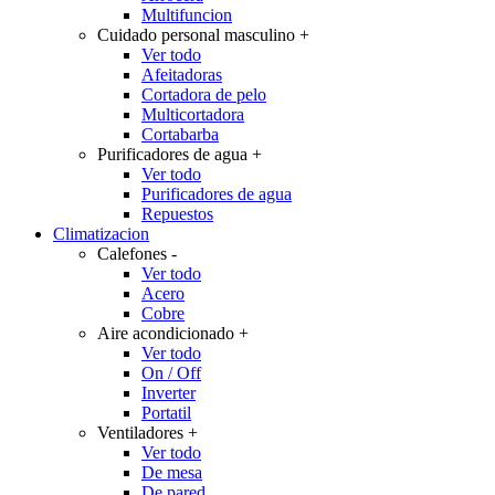
Multifuncion
Cuidado personal masculino
+
Ver todo
Afeitadoras
Cortadora de pelo
Multicortadora
Cortabarba
Purificadores de agua
+
Ver todo
Purificadores de agua
Repuestos
Climatizacion
Calefones
-
Ver todo
Acero
Cobre
Aire acondicionado
+
Ver todo
On / Off
Inverter
Portatil
Ventiladores
+
Ver todo
De mesa
De pared