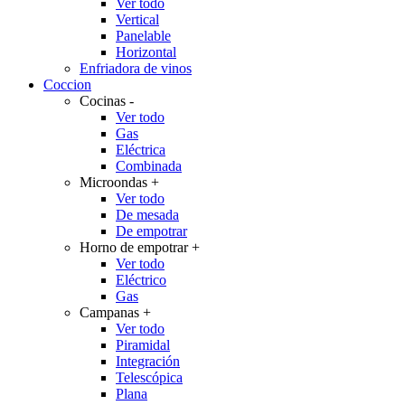
Ver todo
Vertical
Panelable
Horizontal
Enfriadora de vinos
Coccion
Cocinas
-
Ver todo
Gas
Eléctrica
Combinada
Microondas
+
Ver todo
De mesada
De empotrar
Horno de empotrar
+
Ver todo
Eléctrico
Gas
Campanas
+
Ver todo
Piramidal
Integración
Telescópica
Plana