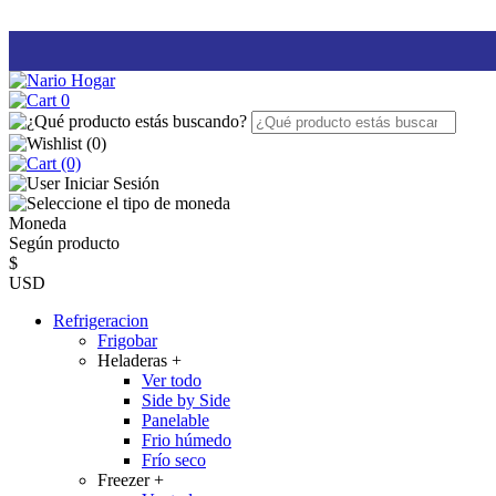
0
(
0
)
(0)
Iniciar Sesión
Moneda
Según producto
$
USD
Refrigeracion
Frigobar
Heladeras
+
Ver todo
Side by Side
Panelable
Frio húmedo
Frío seco
Freezer
+