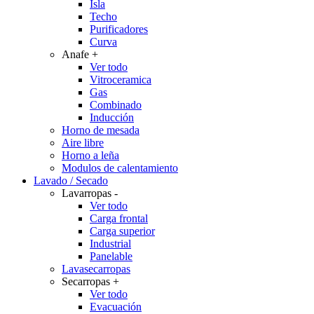
Isla
Techo
Purificadores
Curva
Anafe
+
Ver todo
Vitroceramica
Gas
Combinado
Inducción
Horno de mesada
Aire libre
Horno a leña
Modulos de calentamiento
Lavado / Secado
Lavarropas
-
Ver todo
Carga frontal
Carga superior
Industrial
Panelable
Lavasecarropas
Secarropas
+
Ver todo
Evacuación