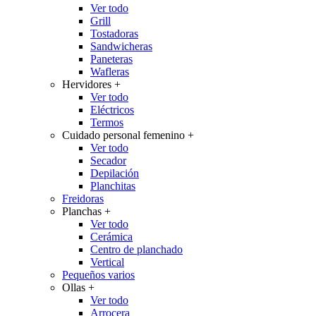
Ver todo
Grill
Tostadoras
Sandwicheras
Paneteras
Wafleras
Hervidores
+
Ver todo
Eléctricos
Termos
Cuidado personal femenino
+
Ver todo
Secador
Depilación
Planchitas
Freidoras
Planchas
+
Ver todo
Cerámica
Centro de planchado
Vertical
Pequeños varios
Ollas
+
Ver todo
Arrocera