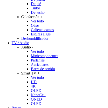
De pié
Turbo
De techo
Calefacción
+
Ver todo
Otros
Calienta camas
Estufas a gas
Deshumidificador
TV / Audio
Audio
-
Ver todo
Minicomponentes
Parlantes
Auriculares
Barra de sonido
Smart TV
+
Ver todo
HD
4K
OLED
NanoCell
QNED
QLED
Bazar