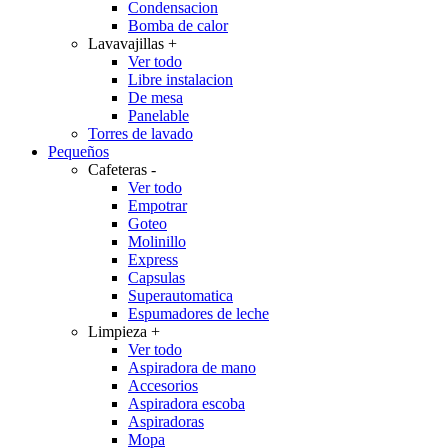
Condensacion
Bomba de calor
Lavavajillas
+
Ver todo
Libre instalacion
De mesa
Panelable
Torres de lavado
Pequeños
Cafeteras
-
Ver todo
Empotrar
Goteo
Molinillo
Express
Capsulas
Superautomatica
Espumadores de leche
Limpieza
+
Ver todo
Aspiradora de mano
Accesorios
Aspiradora escoba
Aspiradoras
Mopa