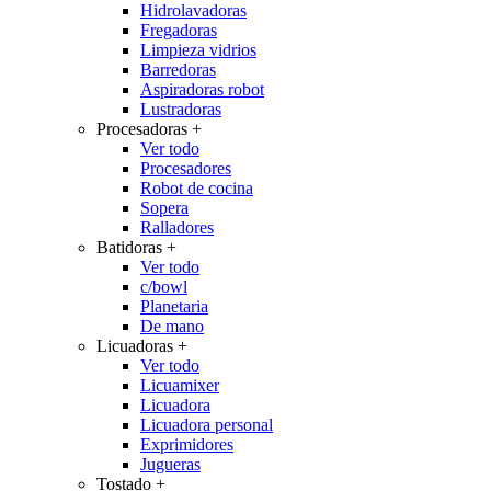
Hidrolavadoras
Fregadoras
Limpieza vidrios
Barredoras
Aspiradoras robot
Lustradoras
Procesadoras
+
Ver todo
Procesadores
Robot de cocina
Sopera
Ralladores
Batidoras
+
Ver todo
c/bowl
Planetaria
De mano
Licuadoras
+
Ver todo
Licuamixer
Licuadora
Licuadora personal
Exprimidores
Jugueras
Tostado
+