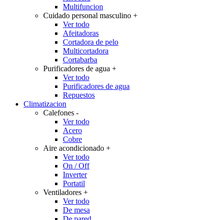
Multifuncion
Cuidado personal masculino
+
Ver todo
Afeitadoras
Cortadora de pelo
Multicortadora
Cortabarba
Purificadores de agua
+
Ver todo
Purificadores de agua
Repuestos
Climatizacion
Calefones
-
Ver todo
Acero
Cobre
Aire acondicionado
+
Ver todo
On / Off
Inverter
Portatil
Ventiladores
+
Ver todo
De mesa
De pared