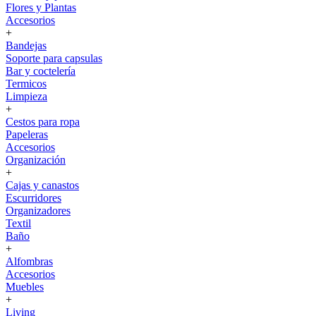
Flores y Plantas
Accesorios
+
Bandejas
Soporte para capsulas
Bar y coctelería
Termicos
Limpieza
+
Cestos para ropa
Papeleras
Accesorios
Organización
+
Cajas y canastos
Escurridores
Organizadores
Textil
Baño
+
Alfombras
Accesorios
Muebles
+
Living