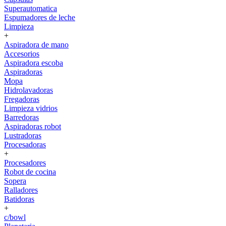
Superautomatica
Espumadores de leche
Limpieza
+
Aspiradora de mano
Accesorios
Aspiradora escoba
Aspiradoras
Mopa
Hidrolavadoras
Fregadoras
Limpieza vidrios
Barredoras
Aspiradoras robot
Lustradoras
Procesadoras
+
Procesadores
Robot de cocina
Sopera
Ralladores
Batidoras
+
c/bowl