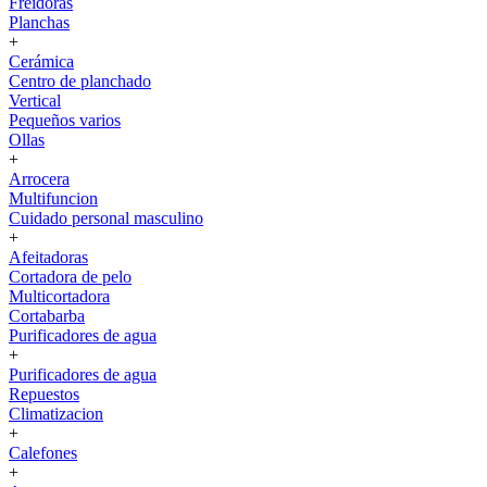
Freidoras
Planchas
+
Cerámica
Centro de planchado
Vertical
Pequeños varios
Ollas
+
Arrocera
Multifuncion
Cuidado personal masculino
+
Afeitadoras
Cortadora de pelo
Multicortadora
Cortabarba
Purificadores de agua
+
Purificadores de agua
Repuestos
Climatizacion
+
Calefones
+