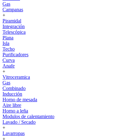
Gas
Campanas
+
Piramidal
Integración
Telescópica
Plana
Isla
Techo
Purificadores
Curva
Anafe
+
Vitroceramica
Gas
Combinado
Inducción
Horno de mesada
Aire libre
Horno a leña
Modulos de calentamiento
Lavado / Secado
+
Lavarropas
+