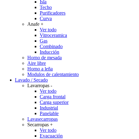
Isla
Techo
Purificadores
Curva
Anafe
+
Ver todo
Vitroceramica
Gas
Combinado
Inducción
Horno de mesada
Aire libre
Horno a leña
Modulos de calentamiento
Lavado / Secado
Lavarropas
-
Ver todo
Carga frontal
Carga superior
Industrial
Panelable
Lavasecarropas
Secarropas
+
Ver todo
Evacuación