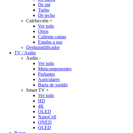
De pié
Turbo
De techo
Calefacción
+
Ver todo
Otros
Calienta camas
Estufas a gas
Deshumidificador
TV / Audio
Audio
-
Ver todo
Minicomponentes
Parlantes
Auriculares
Barra de sonido
Smart TV
+
Ver todo
HD
4K
OLED
NanoCell
QNED
QLED
Bazar