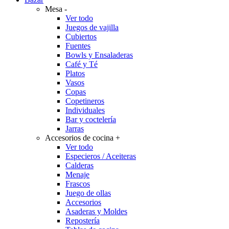
Mesa
-
Ver todo
Juegos de vajilla
Cubiertos
Fuentes
Bowls y Ensaladeras
Café y Té
Platos
Vasos
Copas
Copetineros
Individuales
Bar y coctelería
Jarras
Accesorios de cocina
+
Ver todo
Especieros / Aceiteras
Calderas
Menaje
Frascos
Juego de ollas
Accesorios
Asaderas y Moldes
Repostería