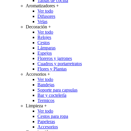
Tablas de cocina
Aromatizadores
+
Ver todo
Difusores
Velas
Decoración
+
Ver todo
Relojes
Cestos
Lámparas
Espejos
Floreros y jarrones
Cuadros y portarretratos
Flores y Plantas
Accesorios
+
Ver todo
Bandejas
Soporte para capsulas
Bar y coctelería
Termicos
Limpieza
+
Ver todo
Cestos para ropa
Papeleras
Accesorios