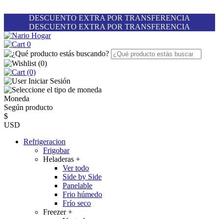
DESCUENTO EXTRA POR TRANSFERENCIA
DESCUENTO EXTRA POR TRANSFERENCIA
0
(
0
)
(0)
Iniciar Sesión
Moneda
Según producto
$
USD
Refrigeracion
Frigobar
Heladeras
+
Ver todo
Side by Side
Panelable
Frio húmedo
Frío seco
Freezer
+