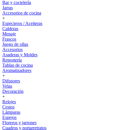
Bar y coctelería
Jarras
Accesorios de cocina
+
Especieros / Aceiteras
Calderas
Menaje
Frascos
Juego de ollas
Accesorios
Asaderas y Moldes
Repostería
Tablas de cocina
Aromatizadores
+
Difusores
Velas
Decoración
+
Relojes
Cestos
Lámparas
Espejos
Floreros y jarrones
Cuadros y portarretratos