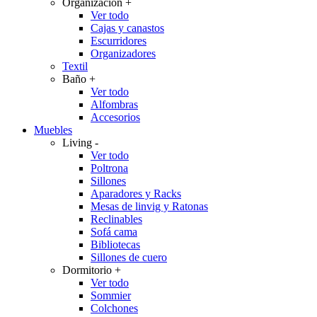
Organización
+
Ver todo
Cajas y canastos
Escurridores
Organizadores
Textil
Baño
+
Ver todo
Alfombras
Accesorios
Muebles
Living
-
Ver todo
Poltrona
Sillones
Aparadores y Racks
Mesas de linvig y Ratonas
Reclinables
Sofá cama
Bibliotecas
Sillones de cuero
Dormitorio
+
Ver todo
Sommier
Colchones