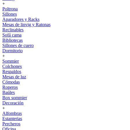
+
Poltrona
Sillones
Aparadores y Racks
Mesas de linvig y Ratonas
Reclinables
Sofá cama
Bibliotecas
Sillones de cuero
Dormitorio
+
Sommier
Colchones
Respaldos
Mesas de luz
Cómodas
Roperos
Baúles
Box sommier
Decoración
+
Alfombras
Estanterias
Percheros
Oficina