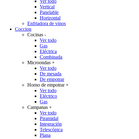
Ver todo
Vertical
Panelable
Horizontal
Enfriadora de vinos
Coccion
Cocinas
-
Ver todo
Gas
Eléctrica
Combinada
Microondas
+
Ver todo
De mesada
De empotrar
Horno de empotrar
+
Ver todo
Eléctrico
Gas
Campanas
+
Ver todo
Piramidal
Integración
Telescópica
Plana