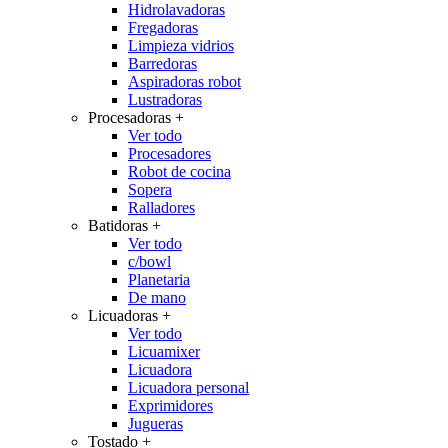
Hidrolavadoras
Fregadoras
Limpieza vidrios
Barredoras
Aspiradoras robot
Lustradoras
Procesadoras
+
Ver todo
Procesadores
Robot de cocina
Sopera
Ralladores
Batidoras
+
Ver todo
c/bowl
Planetaria
De mano
Licuadoras
+
Ver todo
Licuamixer
Licuadora
Licuadora personal
Exprimidores
Jugueras
Tostado
+