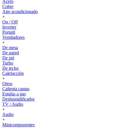
Acero
Cobre
Aire acondicionado
+
On / Off
Inverter
Portatil
Ventiladores
+
De mesa
De pared
De pié
Turbo
De techo
Calefacción
+
Otros
Calienta camas
Estufas a gas
Deshumidificador
TV / Audio
+
Audio
+
Minicomponentes