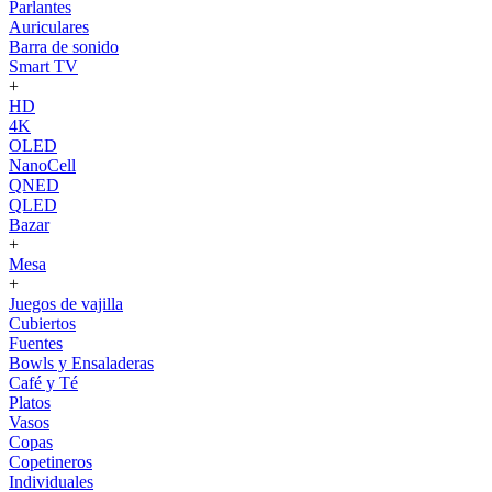
Parlantes
Auriculares
Barra de sonido
Smart TV
+
HD
4K
OLED
NanoCell
QNED
QLED
Bazar
+
Mesa
+
Juegos de vajilla
Cubiertos
Fuentes
Bowls y Ensaladeras
Café y Té
Platos
Vasos
Copas
Copetineros
Individuales