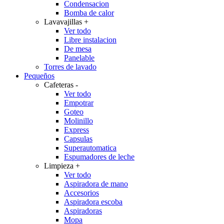
Condensacion
Bomba de calor
Lavavajillas
+
Ver todo
Libre instalacion
De mesa
Panelable
Torres de lavado
Pequeños
Cafeteras
-
Ver todo
Empotrar
Goteo
Molinillo
Express
Capsulas
Superautomatica
Espumadores de leche
Limpieza
+
Ver todo
Aspiradora de mano
Accesorios
Aspiradora escoba
Aspiradoras
Mopa