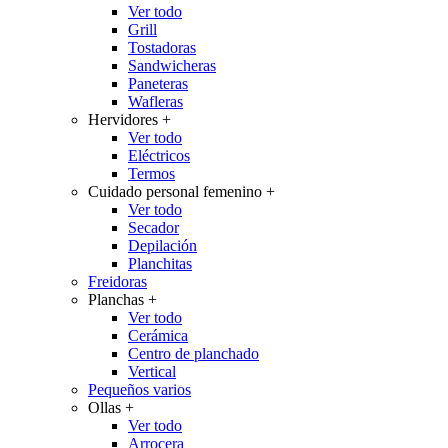
Ver todo
Grill
Tostadoras
Sandwicheras
Paneteras
Wafleras
Hervidores
+
Ver todo
Eléctricos
Termos
Cuidado personal femenino
+
Ver todo
Secador
Depilación
Planchitas
Freidoras
Planchas
+
Ver todo
Cerámica
Centro de planchado
Vertical
Pequeños varios
Ollas
+
Ver todo
Arrocera