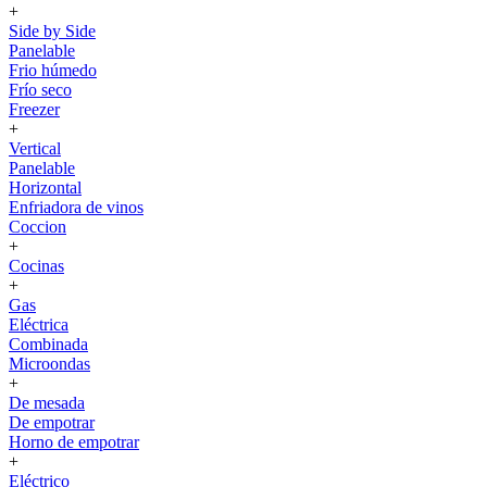
+
Side by Side
Panelable
Frio húmedo
Frío seco
Freezer
+
Vertical
Panelable
Horizontal
Enfriadora de vinos
Coccion
+
Cocinas
+
Gas
Eléctrica
Combinada
Microondas
+
De mesada
De empotrar
Horno de empotrar
+
Eléctrico