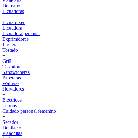
Planetaria
De mano
Licuadoras
+
Licuamixer
Licuadora
Licuadora personal
Exprimidores
Jugueras
Tostado
+
Grill
Tostadoras
Sandwicheras
Paneteras
Wafleras
Hervidores
+
Eléctricos
Termos
Cuidado personal femenino
+
Secador
Depilación
Planchitas