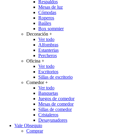
Respaldos
Mesas de luz
Cómodas
Roperos
Baúles
Box sommier
Decoración
+
Ver todo
Alfombras
Estanterias
Percheros
Oficina
+
Ver todo
Escritorios
Sillas de escritorio
Comedor
+
Ver todo
Banquetas
Juegos de comedor
Mesas de comedor
Sillas de comedor
Cristaleros
Desayunadores
Vale Obsequio
Comprar