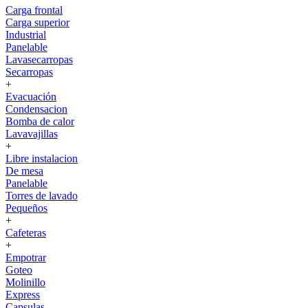
Carga frontal
Carga superior
Industrial
Panelable
Lavasecarropas
Secarropas
+
Evacuación
Condensacion
Bomba de calor
Lavavajillas
+
Libre instalacion
De mesa
Panelable
Torres de lavado
Pequeños
+
Cafeteras
+
Empotrar
Goteo
Molinillo
Express
Capsulas