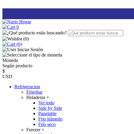
0
(
0
)
(0)
Iniciar Sesión
Moneda
Según producto
$
USD
Refrigeracion
Frigobar
Heladeras
+
Ver todo
Side by Side
Panelable
Frio húmedo
Frío seco
Freezer
+