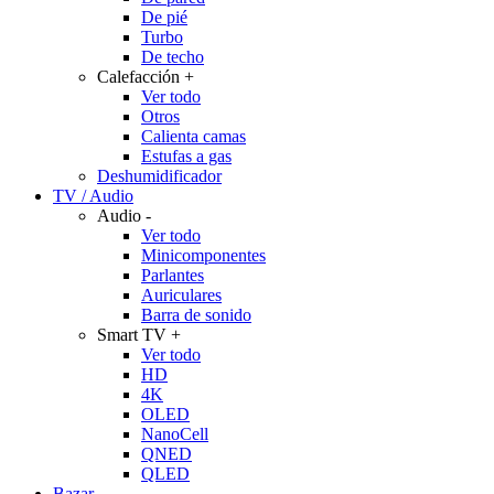
De pié
Turbo
De techo
Calefacción
+
Ver todo
Otros
Calienta camas
Estufas a gas
Deshumidificador
TV / Audio
Audio
-
Ver todo
Minicomponentes
Parlantes
Auriculares
Barra de sonido
Smart TV
+
Ver todo
HD
4K
OLED
NanoCell
QNED
QLED
Bazar