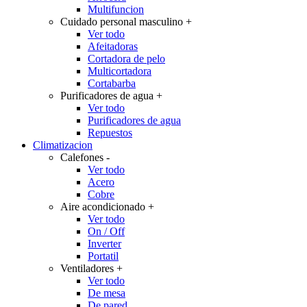
Multifuncion
Cuidado personal masculino
+
Ver todo
Afeitadoras
Cortadora de pelo
Multicortadora
Cortabarba
Purificadores de agua
+
Ver todo
Purificadores de agua
Repuestos
Climatizacion
Calefones
-
Ver todo
Acero
Cobre
Aire acondicionado
+
Ver todo
On / Off
Inverter
Portatil
Ventiladores
+
Ver todo
De mesa
De pared