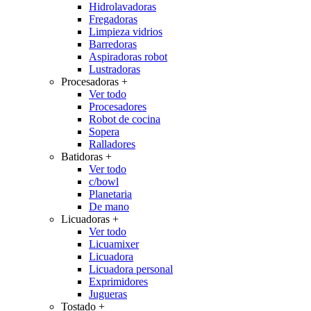
Hidrolavadoras
Fregadoras
Limpieza vidrios
Barredoras
Aspiradoras robot
Lustradoras
Procesadoras
+
Ver todo
Procesadores
Robot de cocina
Sopera
Ralladores
Batidoras
+
Ver todo
c/bowl
Planetaria
De mano
Licuadoras
+
Ver todo
Licuamixer
Licuadora
Licuadora personal
Exprimidores
Jugueras
Tostado
+