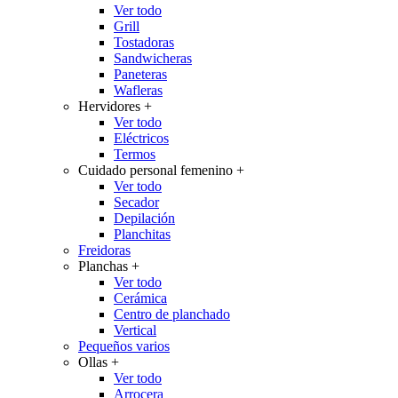
Ver todo
Grill
Tostadoras
Sandwicheras
Paneteras
Wafleras
Hervidores
+
Ver todo
Eléctricos
Termos
Cuidado personal femenino
+
Ver todo
Secador
Depilación
Planchitas
Freidoras
Planchas
+
Ver todo
Cerámica
Centro de planchado
Vertical
Pequeños varios
Ollas
+
Ver todo
Arrocera