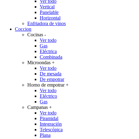
Ver todo
Vertical
Panelable
Horizontal
Enfriadora de vinos
Coccion
Cocinas
-
Ver todo
Gas
Eléctrica
Combinada
Microondas
+
Ver todo
De mesada
De empotrar
Horno de empotrar
+
Ver todo
Eléctrico
Gas
Campanas
+
Ver todo
Piramidal
Integración
Telescópica
Plana