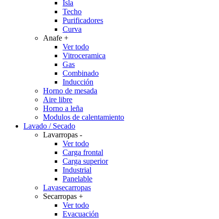
Isla
Techo
Purificadores
Curva
Anafe
+
Ver todo
Vitroceramica
Gas
Combinado
Inducción
Horno de mesada
Aire libre
Horno a leña
Modulos de calentamiento
Lavado / Secado
Lavarropas
-
Ver todo
Carga frontal
Carga superior
Industrial
Panelable
Lavasecarropas
Secarropas
+
Ver todo
Evacuación