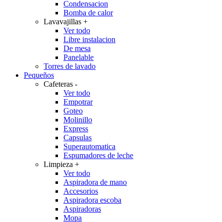
Condensacion
Bomba de calor
Lavavajillas
+
Ver todo
Libre instalacion
De mesa
Panelable
Torres de lavado
Pequeños
Cafeteras
-
Ver todo
Empotrar
Goteo
Molinillo
Express
Capsulas
Superautomatica
Espumadores de leche
Limpieza
+
Ver todo
Aspiradora de mano
Accesorios
Aspiradora escoba
Aspiradoras
Mopa