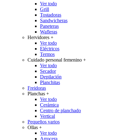
Ver todo
Grill
Tostadoras
Sandwicheras
Paneteras
Wafleras
Hervidores
+
Ver todo
Eléctricos
Termos
Cuidado personal femenino
+
Ver todo
Secador
Depilación
Planchitas
Freidoras
Planchas
+
Ver todo
Cerámica
Centro de planchado
Vertical
Pequeños varios
Ollas
+
Ver todo
Arrocera