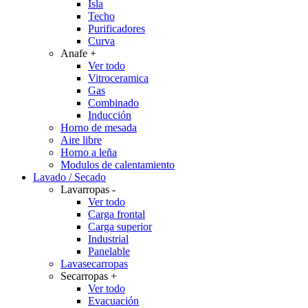
Isla
Techo
Purificadores
Curva
Anafe
+
Ver todo
Vitroceramica
Gas
Combinado
Inducción
Horno de mesada
Aire libre
Horno a leña
Modulos de calentamiento
Lavado / Secado
Lavarropas
-
Ver todo
Carga frontal
Carga superior
Industrial
Panelable
Lavasecarropas
Secarropas
+
Ver todo
Evacuación