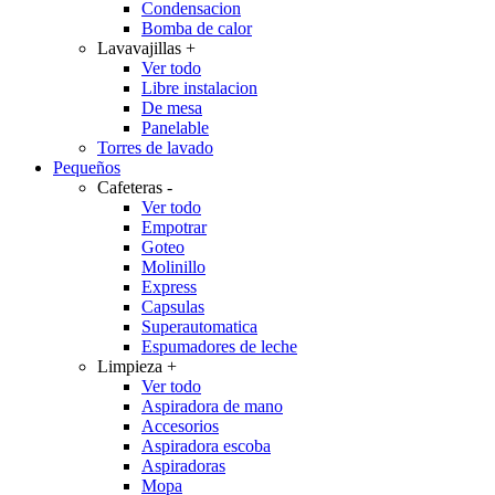
Condensacion
Bomba de calor
Lavavajillas
+
Ver todo
Libre instalacion
De mesa
Panelable
Torres de lavado
Pequeños
Cafeteras
-
Ver todo
Empotrar
Goteo
Molinillo
Express
Capsulas
Superautomatica
Espumadores de leche
Limpieza
+
Ver todo
Aspiradora de mano
Accesorios
Aspiradora escoba
Aspiradoras
Mopa