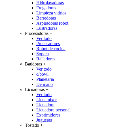
Hidrolavadoras
Fregadoras
Limpieza vidrios
Barredoras
Aspiradoras robot
Lustradoras
Procesadoras
+
Ver todo
Procesadores
Robot de cocina
Sopera
Ralladores
Batidoras
+
Ver todo
c/bowl
Planetaria
De mano
Licuadoras
+
Ver todo
Licuamixer
Licuadora
Licuadora personal
Exprimidores
Jugueras
Tostado
+