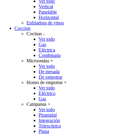
Ver todo
Vertical
Panelable
Horizontal
Enfriadora de vinos
Coccion
Cocinas
-
Ver todo
Gas
Eléctrica
Combinada
Microondas
+
Ver todo
De mesada
De empotrar
Horno de empotrar
+
Ver todo
Eléctrico
Gas
Campanas
+
Ver todo
Piramidal
Integración
Telescópica
Plana