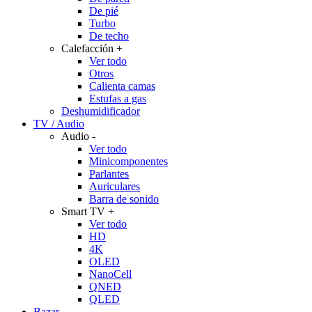
De pié
Turbo
De techo
Calefacción
+
Ver todo
Otros
Calienta camas
Estufas a gas
Deshumidificador
TV / Audio
Audio
-
Ver todo
Minicomponentes
Parlantes
Auriculares
Barra de sonido
Smart TV
+
Ver todo
HD
4K
OLED
NanoCell
QNED
QLED
Bazar