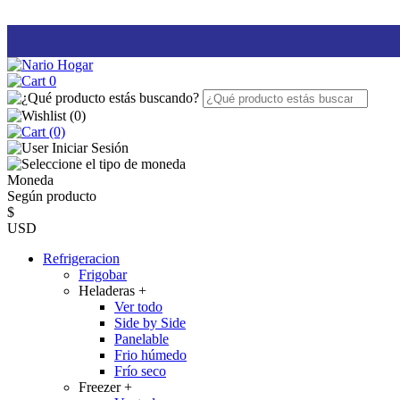
0
(
0
)
(0)
Iniciar Sesión
Moneda
Según producto
$
USD
Refrigeracion
Frigobar
Heladeras
+
Ver todo
Side by Side
Panelable
Frio húmedo
Frío seco
Freezer
+