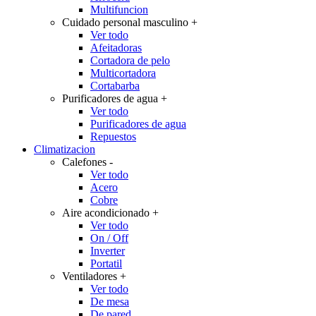
Multifuncion
Cuidado personal masculino
+
Ver todo
Afeitadoras
Cortadora de pelo
Multicortadora
Cortabarba
Purificadores de agua
+
Ver todo
Purificadores de agua
Repuestos
Climatizacion
Calefones
-
Ver todo
Acero
Cobre
Aire acondicionado
+
Ver todo
On / Off
Inverter
Portatil
Ventiladores
+
Ver todo
De mesa
De pared