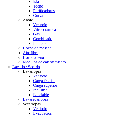
Isla
Techo
Purificadores
Curva
Anafe
+
Ver todo
Vitroceramica
Gas
Combinado
Inducción
Horno de mesada
Aire libre
Horno a leña
Modulos de calentamiento
Lavado / Secado
Lavarropas
-
Ver todo
Carga frontal
Carga superior
Industrial
Panelable
Lavasecarropas
Secarropas
+
Ver todo
Evacuación