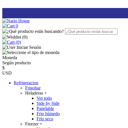
0
(
0
)
(0)
Iniciar Sesión
Moneda
Según producto
$
USD
Refrigeracion
Frigobar
Heladeras
+
Ver todo
Side by Side
Panelable
Frio húmedo
Frío seco
Freezer
+