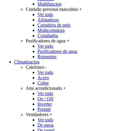
Multifuncion
Cuidado personal masculino
+
Ver todo
Afeitadoras
Cortadora de pelo
Multicortadora
Cortabarba
Purificadores de agua
+
Ver todo
Purificadores de agua
Repuestos
Climatizacion
Calefones
-
Ver todo
Acero
Cobre
Aire acondicionado
+
Ver todo
On / Off
Inverter
Portatil
Ventiladores
+
Ver todo
De mesa
De pared