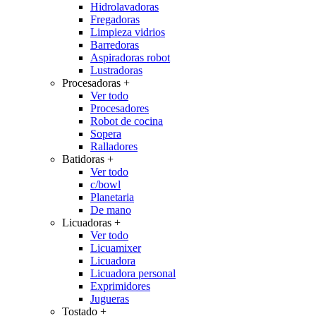
Hidrolavadoras
Fregadoras
Limpieza vidrios
Barredoras
Aspiradoras robot
Lustradoras
Procesadoras
+
Ver todo
Procesadores
Robot de cocina
Sopera
Ralladores
Batidoras
+
Ver todo
c/bowl
Planetaria
De mano
Licuadoras
+
Ver todo
Licuamixer
Licuadora
Licuadora personal
Exprimidores
Jugueras
Tostado
+