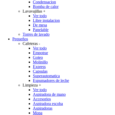
Condensacion
Bomba de calor
Lavavajillas
+
Ver todo
Libre instalacion
De mesa
Panelable
Torres de lavado
Pequeños
Cafeteras
-
Ver todo
Empotrar
Goteo
Molinillo
Express
Capsulas
Superautomatica
Espumadores de leche
Limpieza
+
Ver todo
Aspiradora de mano
Accesorios
Aspiradora escoba
Aspiradoras
Mopa