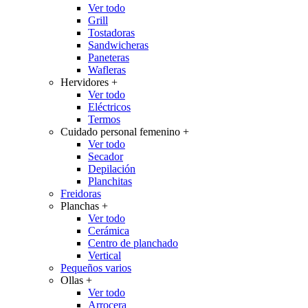
Ver todo
Grill
Tostadoras
Sandwicheras
Paneteras
Wafleras
Hervidores
+
Ver todo
Eléctricos
Termos
Cuidado personal femenino
+
Ver todo
Secador
Depilación
Planchitas
Freidoras
Planchas
+
Ver todo
Cerámica
Centro de planchado
Vertical
Pequeños varios
Ollas
+
Ver todo
Arrocera