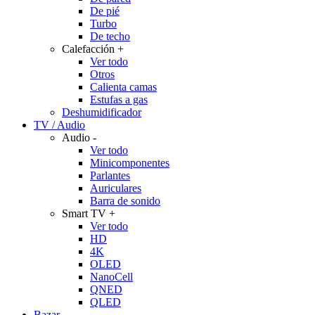
De pié
Turbo
De techo
Calefacción
+
Ver todo
Otros
Calienta camas
Estufas a gas
Deshumidificador
TV / Audio
Audio
-
Ver todo
Minicomponentes
Parlantes
Auriculares
Barra de sonido
Smart TV
+
Ver todo
HD
4K
OLED
NanoCell
QNED
QLED
Bazar