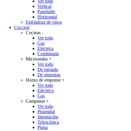
Ver todo
Vertical
Panelable
Horizontal
Enfriadora de vinos
Coccion
Cocinas
-
Ver todo
Gas
Eléctrica
Combinada
Microondas
+
Ver todo
De mesada
De empotrar
Horno de empotrar
+
Ver todo
Eléctrico
Gas
Campanas
+
Ver todo
Piramidal
Integración
Telescópica
Plana