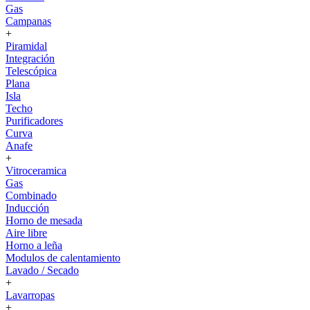
Gas
Campanas
+
Piramidal
Integración
Telescópica
Plana
Isla
Techo
Purificadores
Curva
Anafe
+
Vitroceramica
Gas
Combinado
Inducción
Horno de mesada
Aire libre
Horno a leña
Modulos de calentamiento
Lavado / Secado
+
Lavarropas
+