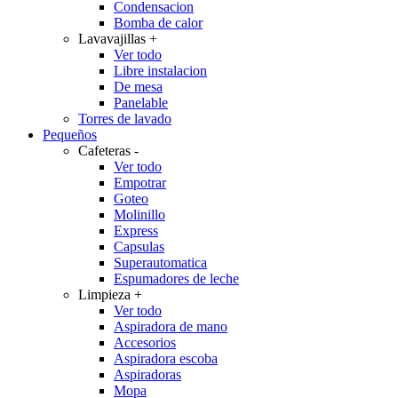
Condensacion
Bomba de calor
Lavavajillas
+
Ver todo
Libre instalacion
De mesa
Panelable
Torres de lavado
Pequeños
Cafeteras
-
Ver todo
Empotrar
Goteo
Molinillo
Express
Capsulas
Superautomatica
Espumadores de leche
Limpieza
+
Ver todo
Aspiradora de mano
Accesorios
Aspiradora escoba
Aspiradoras
Mopa