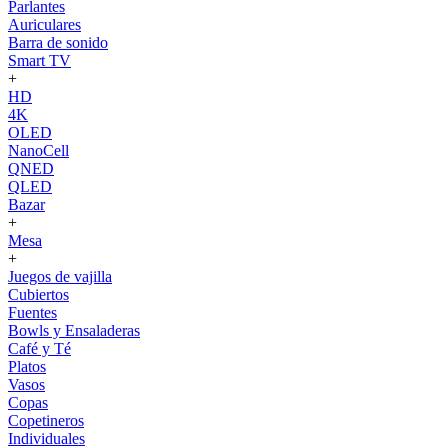
Parlantes
Auriculares
Barra de sonido
Smart TV
+
HD
4K
OLED
NanoCell
QNED
QLED
Bazar
+
Mesa
+
Juegos de vajilla
Cubiertos
Fuentes
Bowls y Ensaladeras
Café y Té
Platos
Vasos
Copas
Copetineros
Individuales