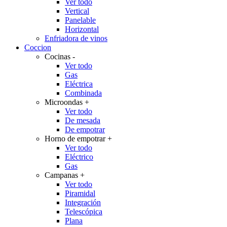
Ver todo
Vertical
Panelable
Horizontal
Enfriadora de vinos
Coccion
Cocinas
-
Ver todo
Gas
Eléctrica
Combinada
Microondas
+
Ver todo
De mesada
De empotrar
Horno de empotrar
+
Ver todo
Eléctrico
Gas
Campanas
+
Ver todo
Piramidal
Integración
Telescópica
Plana