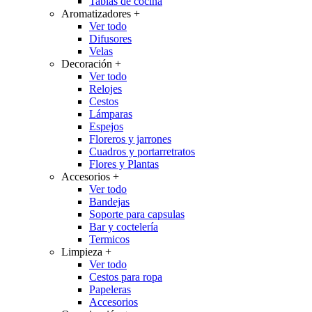
Tablas de cocina
Aromatizadores
+
Ver todo
Difusores
Velas
Decoración
+
Ver todo
Relojes
Cestos
Lámparas
Espejos
Floreros y jarrones
Cuadros y portarretratos
Flores y Plantas
Accesorios
+
Ver todo
Bandejas
Soporte para capsulas
Bar y coctelería
Termicos
Limpieza
+
Ver todo
Cestos para ropa
Papeleras
Accesorios