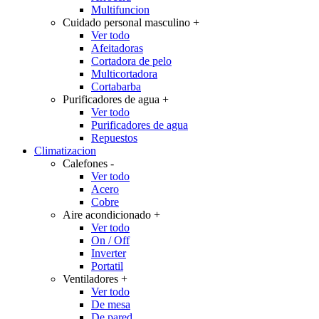
Multifuncion
Cuidado personal masculino
+
Ver todo
Afeitadoras
Cortadora de pelo
Multicortadora
Cortabarba
Purificadores de agua
+
Ver todo
Purificadores de agua
Repuestos
Climatizacion
Calefones
-
Ver todo
Acero
Cobre
Aire acondicionado
+
Ver todo
On / Off
Inverter
Portatil
Ventiladores
+
Ver todo
De mesa
De pared