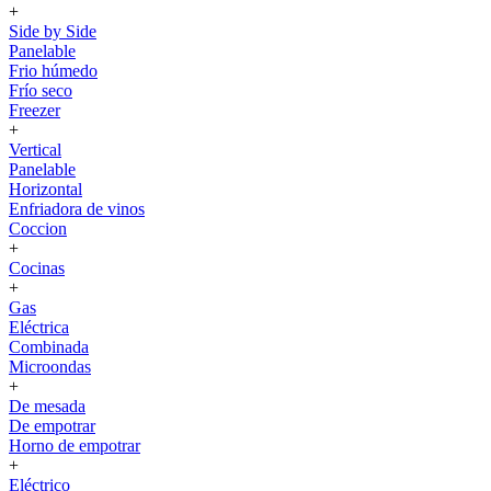
+
Side by Side
Panelable
Frio húmedo
Frío seco
Freezer
+
Vertical
Panelable
Horizontal
Enfriadora de vinos
Coccion
+
Cocinas
+
Gas
Eléctrica
Combinada
Microondas
+
De mesada
De empotrar
Horno de empotrar
+
Eléctrico