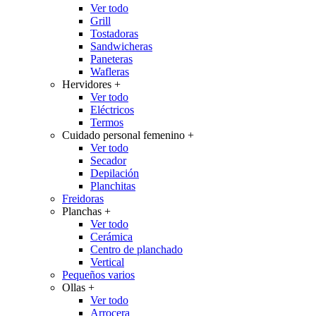
Ver todo
Grill
Tostadoras
Sandwicheras
Paneteras
Wafleras
Hervidores
+
Ver todo
Eléctricos
Termos
Cuidado personal femenino
+
Ver todo
Secador
Depilación
Planchitas
Freidoras
Planchas
+
Ver todo
Cerámica
Centro de planchado
Vertical
Pequeños varios
Ollas
+
Ver todo
Arrocera