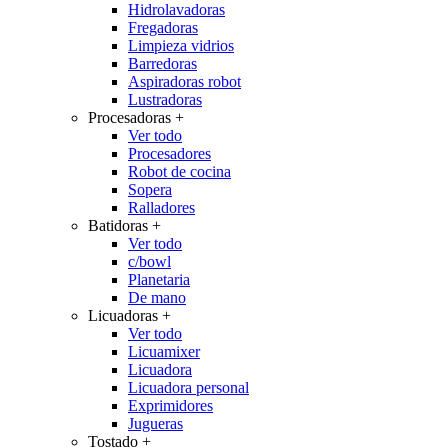
Hidrolavadoras
Fregadoras
Limpieza vidrios
Barredoras
Aspiradoras robot
Lustradoras
Procesadoras
+
Ver todo
Procesadores
Robot de cocina
Sopera
Ralladores
Batidoras
+
Ver todo
c/bowl
Planetaria
De mano
Licuadoras
+
Ver todo
Licuamixer
Licuadora
Licuadora personal
Exprimidores
Jugueras
Tostado
+