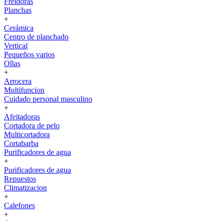
Freidoras
Planchas
+
Cerámica
Centro de planchado
Vertical
Pequeños varios
Ollas
+
Arrocera
Multifuncion
Cuidado personal masculino
+
Afeitadoras
Cortadora de pelo
Multicortadora
Cortabarba
Purificadores de agua
+
Purificadores de agua
Repuestos
Climatizacion
+
Calefones
+