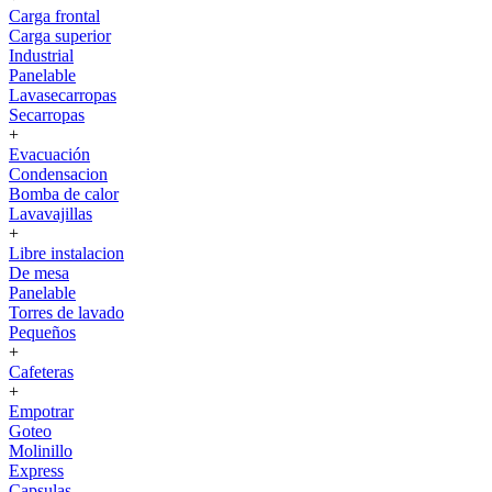
Carga frontal
Carga superior
Industrial
Panelable
Lavasecarropas
Secarropas
+
Evacuación
Condensacion
Bomba de calor
Lavavajillas
+
Libre instalacion
De mesa
Panelable
Torres de lavado
Pequeños
+
Cafeteras
+
Empotrar
Goteo
Molinillo
Express
Capsulas