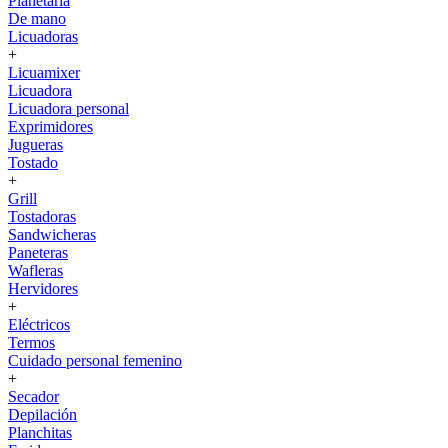
Planetaria
De mano
Licuadoras
+
Licuamixer
Licuadora
Licuadora personal
Exprimidores
Jugueras
Tostado
+
Grill
Tostadoras
Sandwicheras
Paneteras
Wafleras
Hervidores
+
Eléctricos
Termos
Cuidado personal femenino
+
Secador
Depilación
Planchitas