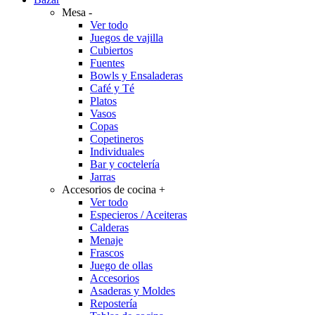
Mesa
-
Ver todo
Juegos de vajilla
Cubiertos
Fuentes
Bowls y Ensaladeras
Café y Té
Platos
Vasos
Copas
Copetineros
Individuales
Bar y coctelería
Jarras
Accesorios de cocina
+
Ver todo
Especieros / Aceiteras
Calderas
Menaje
Frascos
Juego de ollas
Accesorios
Asaderas y Moldes
Repostería