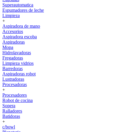
Superautomatica
Espumadores de leche
Limpieza
+
Aspiradora de mano
Accesorios
Aspiradora escoba
Aspiradoras
Mopa
Hidrolavadoras
Fregadoras
Limpieza vidrios
Barredoras
Aspiradoras robot
Lustradoras
Procesadoras
+
Procesadores
Robot de cocina
Sopera
Ralladores
Batidoras
+
c/bowl