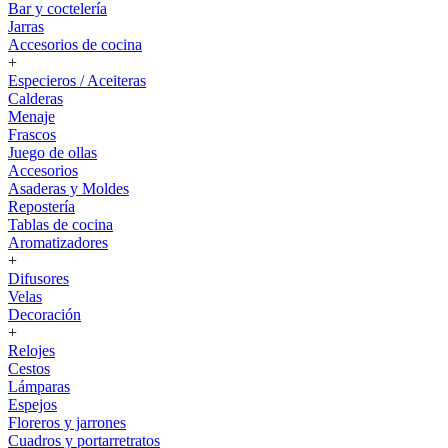
Bar y coctelería
Jarras
Accesorios de cocina
+
Especieros / Aceiteras
Calderas
Menaje
Frascos
Juego de ollas
Accesorios
Asaderas y Moldes
Repostería
Tablas de cocina
Aromatizadores
+
Difusores
Velas
Decoración
+
Relojes
Cestos
Lámparas
Espejos
Floreros y jarrones
Cuadros y portarretratos