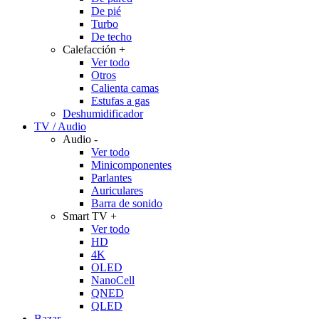
De pié
Turbo
De techo
Calefacción
+
Ver todo
Otros
Calienta camas
Estufas a gas
Deshumidificador
TV / Audio
Audio
-
Ver todo
Minicomponentes
Parlantes
Auriculares
Barra de sonido
Smart TV
+
Ver todo
HD
4K
OLED
NanoCell
QNED
QLED
Bazar