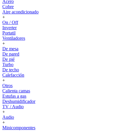
Acero
Cobre
Aire acondicionado
+
On / Off
Inverter
Portatil
Ventiladores
+
De mesa
De pared
De pié
Turbo
De techo
Calefacción
+
Otros
Calienta camas
Estufas a gas
Deshumidificador
TV / Audio
+
Audio
+
Minicomponentes