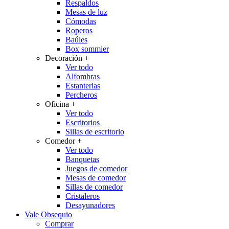
Respaldos
Mesas de luz
Cómodas
Roperos
Baúles
Box sommier
Decoración
+
Ver todo
Alfombras
Estanterias
Percheros
Oficina
+
Ver todo
Escritorios
Sillas de escritorio
Comedor
+
Ver todo
Banquetas
Juegos de comedor
Mesas de comedor
Sillas de comedor
Cristaleros
Desayunadores
Vale Obsequio
Comprar