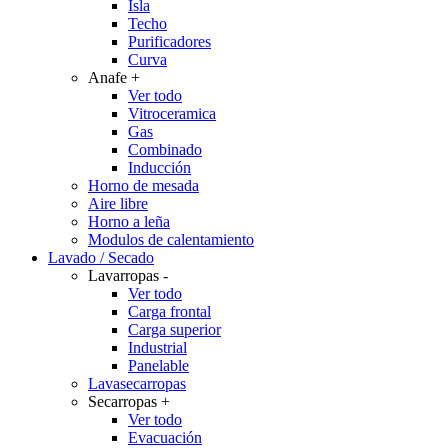
Isla
Techo
Purificadores
Curva
Anafe
+
Ver todo
Vitroceramica
Gas
Combinado
Inducción
Horno de mesada
Aire libre
Horno a leña
Modulos de calentamiento
Lavado / Secado
Lavarropas
-
Ver todo
Carga frontal
Carga superior
Industrial
Panelable
Lavasecarropas
Secarropas
+
Ver todo
Evacuación