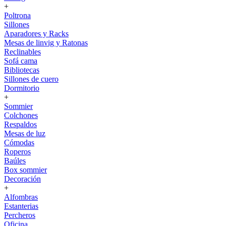
+
Poltrona
Sillones
Aparadores y Racks
Mesas de linvig y Ratonas
Reclinables
Sofá cama
Bibliotecas
Sillones de cuero
Dormitorio
+
Sommier
Colchones
Respaldos
Mesas de luz
Cómodas
Roperos
Baúles
Box sommier
Decoración
+
Alfombras
Estanterias
Percheros
Oficina