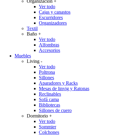
Organización
+
Ver todo
Cajas y canastos
Escurridores
Organizadores
Textil
Baño
+
Ver todo
Alfombras
Accesorios
Muebles
Living
-
Ver todo
Poltrona
Sillones
Aparadores y Racks
Mesas de linvig y Ratonas
Reclinables
Sofá cama
Bibliotecas
Sillones de cuero
Dormitorio
+
Ver todo
Sommier
Colchones