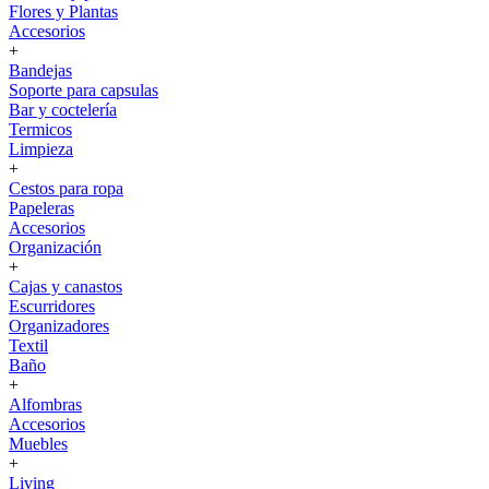
Flores y Plantas
Accesorios
+
Bandejas
Soporte para capsulas
Bar y coctelería
Termicos
Limpieza
+
Cestos para ropa
Papeleras
Accesorios
Organización
+
Cajas y canastos
Escurridores
Organizadores
Textil
Baño
+
Alfombras
Accesorios
Muebles
+
Living