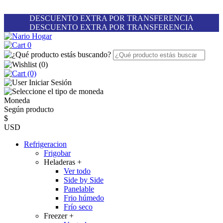
DESCUENTO EXTRA POR TRANSFERENCIA
DESCUENTO EXTRA POR TRANSFERENCIA
0
(
0
)
(0)
Iniciar Sesión
Moneda
Según producto
$
USD
Refrigeracion
Frigobar
Heladeras
+
Ver todo
Side by Side
Panelable
Frio húmedo
Frío seco
Freezer
+