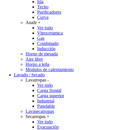
Isla
Techo
Purificadores
Curva
Anafe
+
Ver todo
Vitroceramica
Gas
Combinado
Inducción
Horno de mesada
Aire libre
Horno a leña
Modulos de calentamiento
Lavado / Secado
Lavarropas
-
Ver todo
Carga frontal
Carga superior
Industrial
Panelable
Lavasecarropas
Secarropas
+
Ver todo
Evacuación