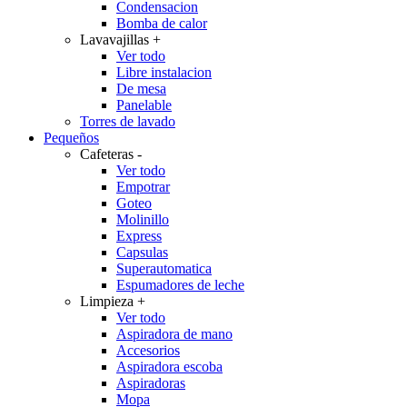
Condensacion
Bomba de calor
Lavavajillas
+
Ver todo
Libre instalacion
De mesa
Panelable
Torres de lavado
Pequeños
Cafeteras
-
Ver todo
Empotrar
Goteo
Molinillo
Express
Capsulas
Superautomatica
Espumadores de leche
Limpieza
+
Ver todo
Aspiradora de mano
Accesorios
Aspiradora escoba
Aspiradoras
Mopa