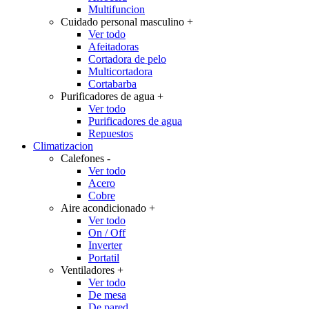
Multifuncion
Cuidado personal masculino
+
Ver todo
Afeitadoras
Cortadora de pelo
Multicortadora
Cortabarba
Purificadores de agua
+
Ver todo
Purificadores de agua
Repuestos
Climatizacion
Calefones
-
Ver todo
Acero
Cobre
Aire acondicionado
+
Ver todo
On / Off
Inverter
Portatil
Ventiladores
+
Ver todo
De mesa
De pared