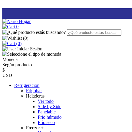
0
(
0
)
(0)
Iniciar Sesión
Moneda
Según producto
$
USD
Refrigeracion
Frigobar
Heladeras
+
Ver todo
Side by Side
Panelable
Frio húmedo
Frío seco
Freezer
+