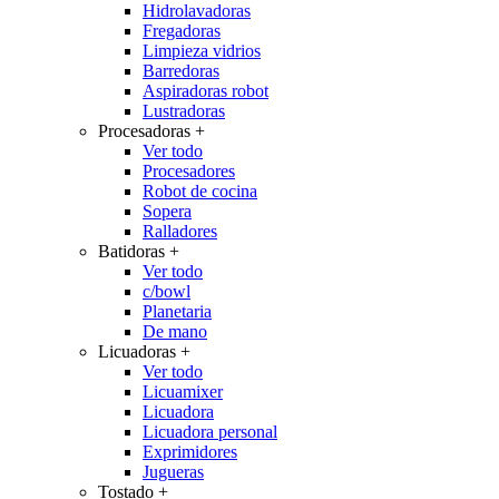
Hidrolavadoras
Fregadoras
Limpieza vidrios
Barredoras
Aspiradoras robot
Lustradoras
Procesadoras
+
Ver todo
Procesadores
Robot de cocina
Sopera
Ralladores
Batidoras
+
Ver todo
c/bowl
Planetaria
De mano
Licuadoras
+
Ver todo
Licuamixer
Licuadora
Licuadora personal
Exprimidores
Jugueras
Tostado
+