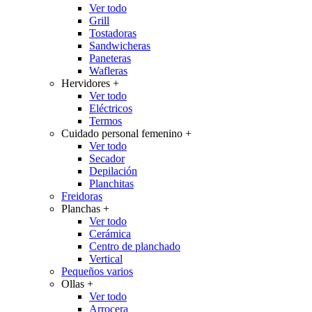
Ver todo
Grill
Tostadoras
Sandwicheras
Paneteras
Wafleras
Hervidores
+
Ver todo
Eléctricos
Termos
Cuidado personal femenino
+
Ver todo
Secador
Depilación
Planchitas
Freidoras
Planchas
+
Ver todo
Cerámica
Centro de planchado
Vertical
Pequeños varios
Ollas
+
Ver todo
Arrocera