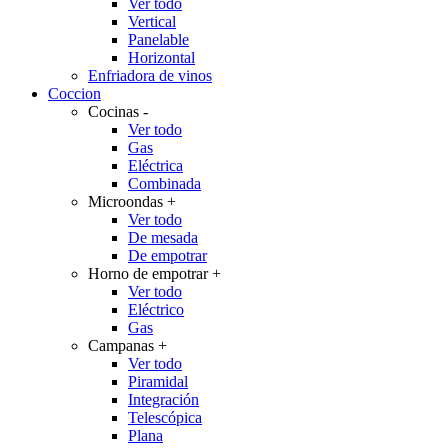
Ver todo
Vertical
Panelable
Horizontal
Enfriadora de vinos
Coccion
Cocinas
-
Ver todo
Gas
Eléctrica
Combinada
Microondas
+
Ver todo
De mesada
De empotrar
Horno de empotrar
+
Ver todo
Eléctrico
Gas
Campanas
+
Ver todo
Piramidal
Integración
Telescópica
Plana