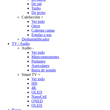
De pié
Turbo
De techo
Calefacción
+
Ver todo
Otros
Calienta camas
Estufas a gas
Deshumidificador
TV / Audio
Audio
-
Ver todo
Minicomponentes
Parlantes
Auriculares
Barra de sonido
Smart TV
+
Ver todo
HD
4K
OLED
NanoCell
QNED
QLED
Bazar