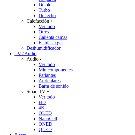
De pié
Turbo
De techo
Calefacción
+
Ver todo
Otros
Calienta camas
Estufas a gas
Deshumidificador
TV / Audio
Audio
-
Ver todo
Minicomponentes
Parlantes
Auriculares
Barra de sonido
Smart TV
+
Ver todo
HD
4K
OLED
NanoCell
QNED
QLED
Bazar