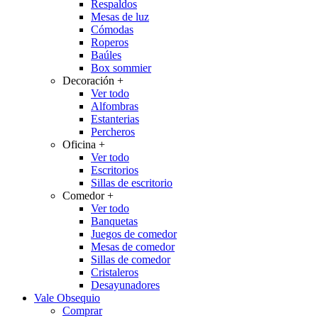
Respaldos
Mesas de luz
Cómodas
Roperos
Baúles
Box sommier
Decoración
+
Ver todo
Alfombras
Estanterias
Percheros
Oficina
+
Ver todo
Escritorios
Sillas de escritorio
Comedor
+
Ver todo
Banquetas
Juegos de comedor
Mesas de comedor
Sillas de comedor
Cristaleros
Desayunadores
Vale Obsequio
Comprar