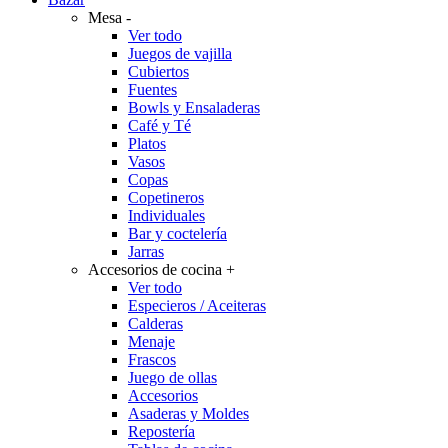
Mesa
-
Ver todo
Juegos de vajilla
Cubiertos
Fuentes
Bowls y Ensaladeras
Café y Té
Platos
Vasos
Copas
Copetineros
Individuales
Bar y coctelería
Jarras
Accesorios de cocina
+
Ver todo
Especieros / Aceiteras
Calderas
Menaje
Frascos
Juego de ollas
Accesorios
Asaderas y Moldes
Repostería