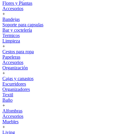
Flores y Plantas
Accesorios
+
Bandejas
Soporte para capsulas
Bar y coctelería
Termicos
Limpieza
+
Cestos para ropa
Papeleras
Accesorios
Organización
+
Cajas y canastos
Escurridores
Organizadores
Textil
Baño
+
Alfombras
Accesorios
Muebles
+
Living