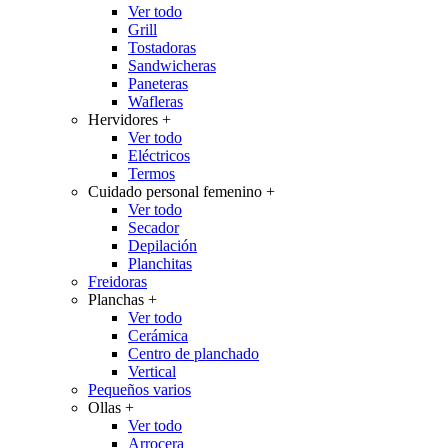
Ver todo
Grill
Tostadoras
Sandwicheras
Paneteras
Wafleras
Hervidores
+
Ver todo
Eléctricos
Termos
Cuidado personal femenino
+
Ver todo
Secador
Depilación
Planchitas
Freidoras
Planchas
+
Ver todo
Cerámica
Centro de planchado
Vertical
Pequeños varios
Ollas
+
Ver todo
Arrocera