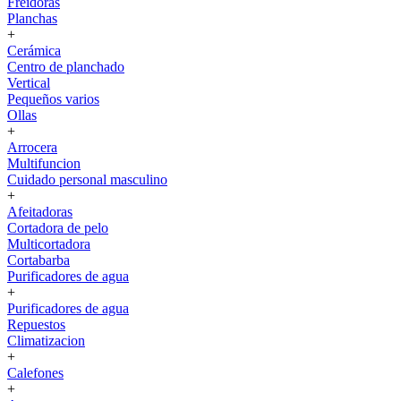
Freidoras
Planchas
+
Cerámica
Centro de planchado
Vertical
Pequeños varios
Ollas
+
Arrocera
Multifuncion
Cuidado personal masculino
+
Afeitadoras
Cortadora de pelo
Multicortadora
Cortabarba
Purificadores de agua
+
Purificadores de agua
Repuestos
Climatizacion
+
Calefones
+