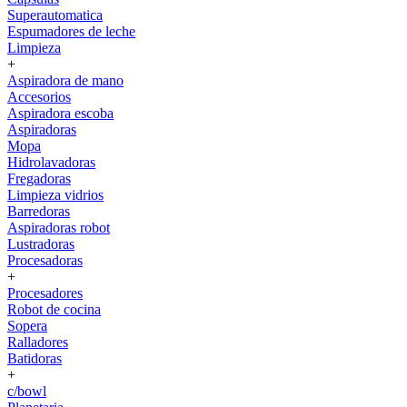
Superautomatica
Espumadores de leche
Limpieza
+
Aspiradora de mano
Accesorios
Aspiradora escoba
Aspiradoras
Mopa
Hidrolavadoras
Fregadoras
Limpieza vidrios
Barredoras
Aspiradoras robot
Lustradoras
Procesadoras
+
Procesadores
Robot de cocina
Sopera
Ralladores
Batidoras
+
c/bowl