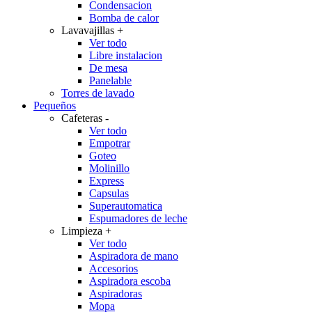
Condensacion
Bomba de calor
Lavavajillas
+
Ver todo
Libre instalacion
De mesa
Panelable
Torres de lavado
Pequeños
Cafeteras
-
Ver todo
Empotrar
Goteo
Molinillo
Express
Capsulas
Superautomatica
Espumadores de leche
Limpieza
+
Ver todo
Aspiradora de mano
Accesorios
Aspiradora escoba
Aspiradoras
Mopa