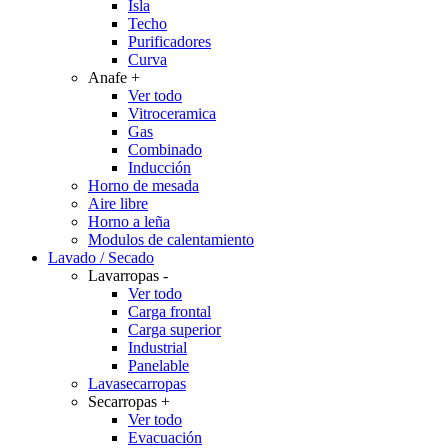
Isla
Techo
Purificadores
Curva
Anafe
+
Ver todo
Vitroceramica
Gas
Combinado
Inducción
Horno de mesada
Aire libre
Horno a leña
Modulos de calentamiento
Lavado / Secado
Lavarropas
-
Ver todo
Carga frontal
Carga superior
Industrial
Panelable
Lavasecarropas
Secarropas
+
Ver todo
Evacuación