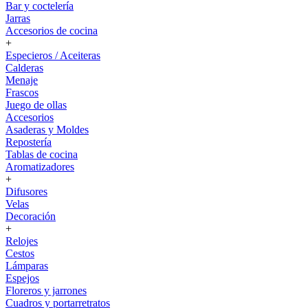
Bar y coctelería
Jarras
Accesorios de cocina
+
Especieros / Aceiteras
Calderas
Menaje
Frascos
Juego de ollas
Accesorios
Asaderas y Moldes
Repostería
Tablas de cocina
Aromatizadores
+
Difusores
Velas
Decoración
+
Relojes
Cestos
Lámparas
Espejos
Floreros y jarrones
Cuadros y portarretratos