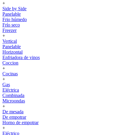
+
Side by Side
Panelable
Frio húmedo
Frío seco
Freezer
+
Vertical
Panelable
Horizontal
Enfriadora de vinos
Coccion
+
Cocinas
+
Gas
Eléctrica
Combinada
Microondas
+
De mesada
De empotrar
Horno de empotrar
+
Eléctrico