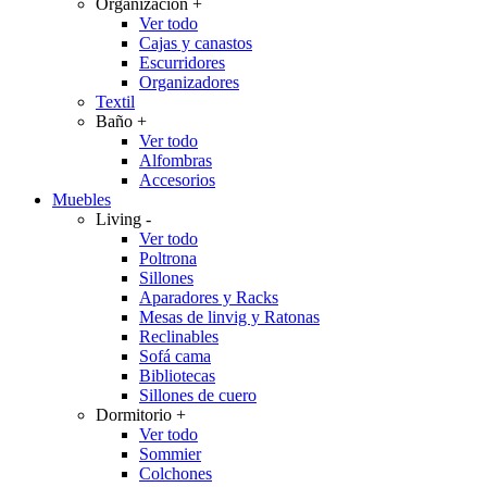
Organización
+
Ver todo
Cajas y canastos
Escurridores
Organizadores
Textil
Baño
+
Ver todo
Alfombras
Accesorios
Muebles
Living
-
Ver todo
Poltrona
Sillones
Aparadores y Racks
Mesas de linvig y Ratonas
Reclinables
Sofá cama
Bibliotecas
Sillones de cuero
Dormitorio
+
Ver todo
Sommier
Colchones