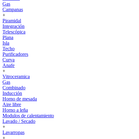
Gas
Campanas
+
Piramidal
Integración
Telescópica
Plana
Isla
Techo
Purificadores
Curva
Anafe
+
Vitroceramica
Gas
Combinado
Inducción
Horno de mesada
Aire libre
Horno a leña
Modulos de calentamiento
Lavado / Secado
+
Lavarropas
+