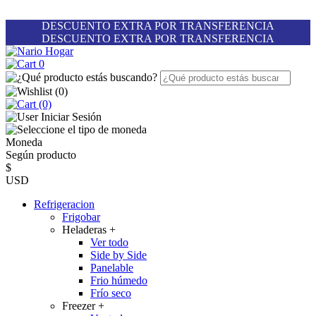
DESCUENTO EXTRA POR TRANSFERENCIA
DESCUENTO EXTRA POR TRANSFERENCIA
0
(
0
)
(0)
Iniciar Sesión
Moneda
Según producto
$
USD
Refrigeracion
Frigobar
Heladeras
+
Ver todo
Side by Side
Panelable
Frio húmedo
Frío seco
Freezer
+