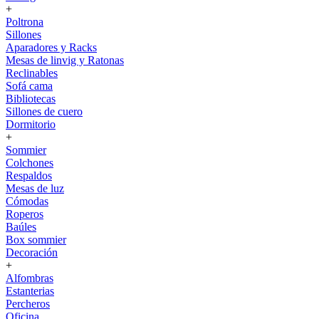
+
Poltrona
Sillones
Aparadores y Racks
Mesas de linvig y Ratonas
Reclinables
Sofá cama
Bibliotecas
Sillones de cuero
Dormitorio
+
Sommier
Colchones
Respaldos
Mesas de luz
Cómodas
Roperos
Baúles
Box sommier
Decoración
+
Alfombras
Estanterias
Percheros
Oficina