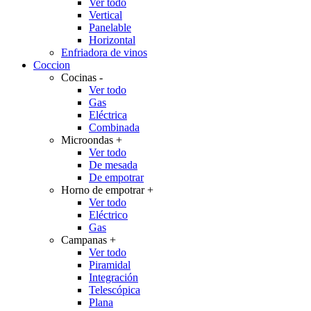
Ver todo
Vertical
Panelable
Horizontal
Enfriadora de vinos
Coccion
Cocinas
-
Ver todo
Gas
Eléctrica
Combinada
Microondas
+
Ver todo
De mesada
De empotrar
Horno de empotrar
+
Ver todo
Eléctrico
Gas
Campanas
+
Ver todo
Piramidal
Integración
Telescópica
Plana