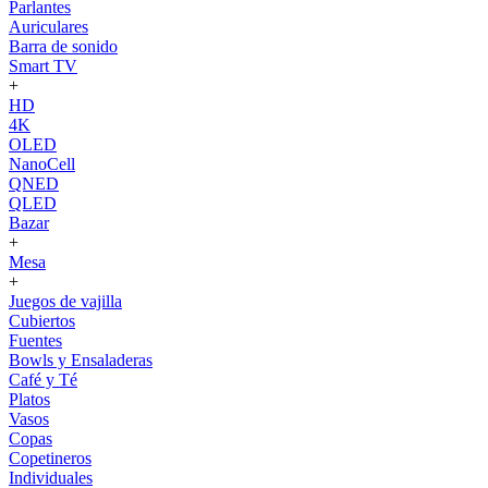
Parlantes
Auriculares
Barra de sonido
Smart TV
+
HD
4K
OLED
NanoCell
QNED
QLED
Bazar
+
Mesa
+
Juegos de vajilla
Cubiertos
Fuentes
Bowls y Ensaladeras
Café y Té
Platos
Vasos
Copas
Copetineros
Individuales