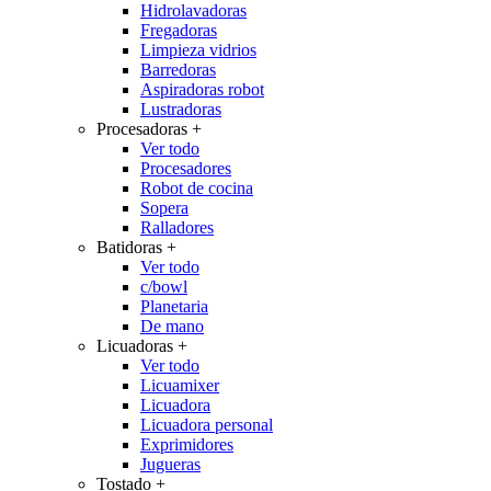
Hidrolavadoras
Fregadoras
Limpieza vidrios
Barredoras
Aspiradoras robot
Lustradoras
Procesadoras
+
Ver todo
Procesadores
Robot de cocina
Sopera
Ralladores
Batidoras
+
Ver todo
c/bowl
Planetaria
De mano
Licuadoras
+
Ver todo
Licuamixer
Licuadora
Licuadora personal
Exprimidores
Jugueras
Tostado
+