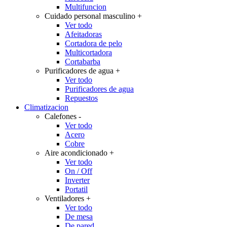
Multifuncion
Cuidado personal masculino
+
Ver todo
Afeitadoras
Cortadora de pelo
Multicortadora
Cortabarba
Purificadores de agua
+
Ver todo
Purificadores de agua
Repuestos
Climatizacion
Calefones
-
Ver todo
Acero
Cobre
Aire acondicionado
+
Ver todo
On / Off
Inverter
Portatil
Ventiladores
+
Ver todo
De mesa
De pared