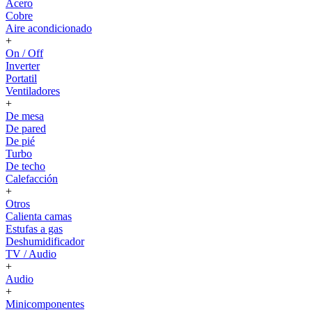
Acero
Cobre
Aire acondicionado
+
On / Off
Inverter
Portatil
Ventiladores
+
De mesa
De pared
De pié
Turbo
De techo
Calefacción
+
Otros
Calienta camas
Estufas a gas
Deshumidificador
TV / Audio
+
Audio
+
Minicomponentes