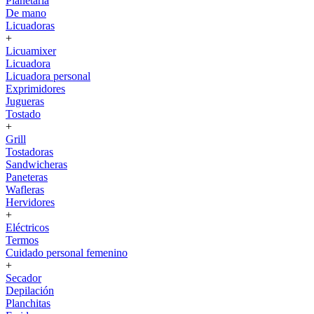
Planetaria
De mano
Licuadoras
+
Licuamixer
Licuadora
Licuadora personal
Exprimidores
Jugueras
Tostado
+
Grill
Tostadoras
Sandwicheras
Paneteras
Wafleras
Hervidores
+
Eléctricos
Termos
Cuidado personal femenino
+
Secador
Depilación
Planchitas