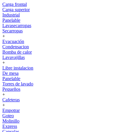
Carga frontal
Carga superior
Industrial
Panelable
Lavasecarropas
Secarropas
+
Evacuación
Condensacion
Bomba de calor
Lavavajillas
+
Libre instalacion
De mesa
Panelable
Torres de lavado
Pequeños
+
Cafeteras
+
Empotrar
Goteo
Molinillo
Express
Capsulas