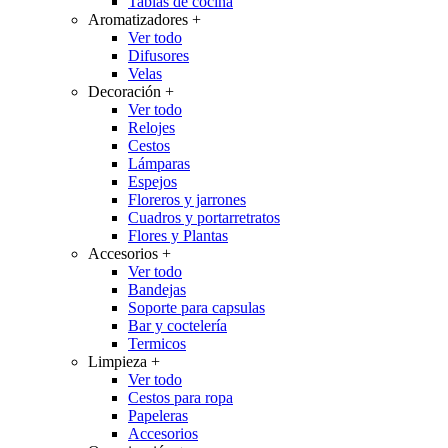
Tablas de cocina
Aromatizadores
+
Ver todo
Difusores
Velas
Decoración
+
Ver todo
Relojes
Cestos
Lámparas
Espejos
Floreros y jarrones
Cuadros y portarretratos
Flores y Plantas
Accesorios
+
Ver todo
Bandejas
Soporte para capsulas
Bar y coctelería
Termicos
Limpieza
+
Ver todo
Cestos para ropa
Papeleras
Accesorios