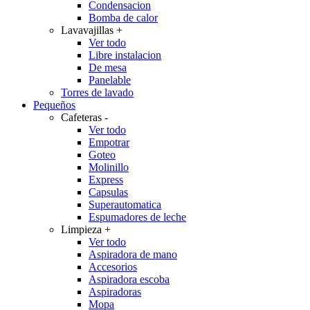
Condensacion
Bomba de calor
Lavavajillas
+
Ver todo
Libre instalacion
De mesa
Panelable
Torres de lavado
Pequeños
Cafeteras
-
Ver todo
Empotrar
Goteo
Molinillo
Express
Capsulas
Superautomatica
Espumadores de leche
Limpieza
+
Ver todo
Aspiradora de mano
Accesorios
Aspiradora escoba
Aspiradoras
Mopa