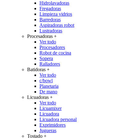
Hidrolavadoras
Fregadoras
Limpieza vidrios
Barredoras
Aspiradoras robot
Lustradoras
Procesadoras
+
Ver todo
Procesadores
Robot de cocina
Sopera
Ralladores
Batidoras
+
Ver todo
c/bowl
Planetaria
De mano
Licuadoras
+
Ver todo
Licuamixer
Licuadora
Licuadora personal
Exprimidores
Jugueras
Tostado
+