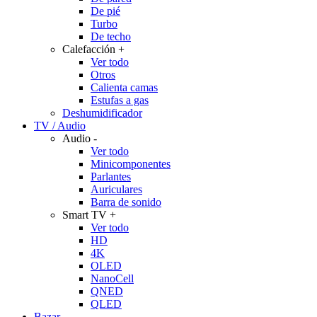
De pié
Turbo
De techo
Calefacción
+
Ver todo
Otros
Calienta camas
Estufas a gas
Deshumidificador
TV / Audio
Audio
-
Ver todo
Minicomponentes
Parlantes
Auriculares
Barra de sonido
Smart TV
+
Ver todo
HD
4K
OLED
NanoCell
QNED
QLED
Bazar