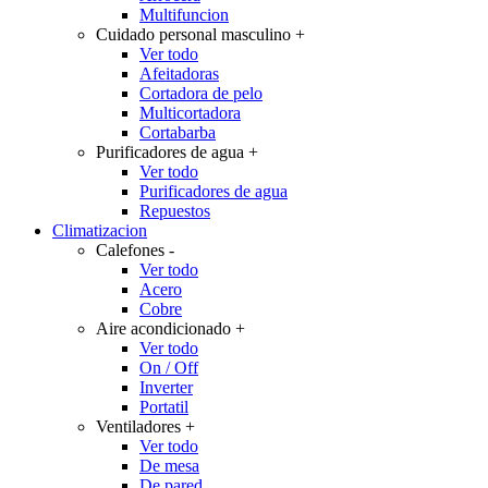
Multifuncion
Cuidado personal masculino
+
Ver todo
Afeitadoras
Cortadora de pelo
Multicortadora
Cortabarba
Purificadores de agua
+
Ver todo
Purificadores de agua
Repuestos
Climatizacion
Calefones
-
Ver todo
Acero
Cobre
Aire acondicionado
+
Ver todo
On / Off
Inverter
Portatil
Ventiladores
+
Ver todo
De mesa
De pared