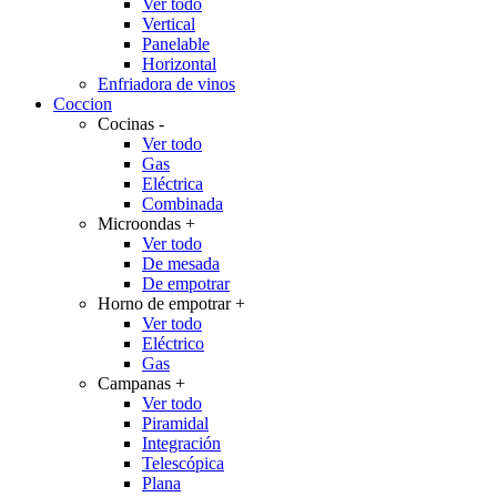
Ver todo
Vertical
Panelable
Horizontal
Enfriadora de vinos
Coccion
Cocinas
-
Ver todo
Gas
Eléctrica
Combinada
Microondas
+
Ver todo
De mesada
De empotrar
Horno de empotrar
+
Ver todo
Eléctrico
Gas
Campanas
+
Ver todo
Piramidal
Integración
Telescópica
Plana