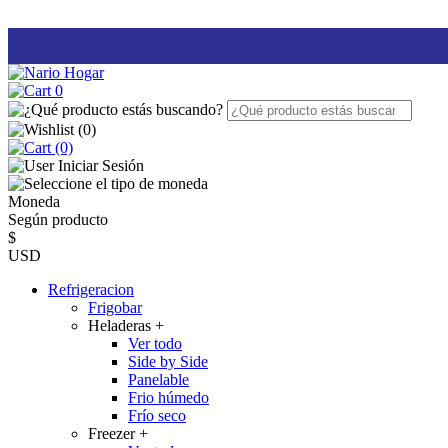
0
(
0
)
(0)
Iniciar Sesión
Moneda
Según producto
$
USD
Refrigeracion
Frigobar
Heladeras
+
Ver todo
Side by Side
Panelable
Frio húmedo
Frío seco
Freezer
+