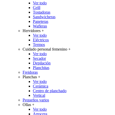
Ver todo
Grill
Tostadoras
Sandwicheras
Paneteras
Wafleras
Hervidores
+
Ver todo
Eléctricos
Termos
Cuidado personal femenino
+
Ver todo
Secador
Depilación
Planchitas
Freidoras
Planchas
+
Ver todo
Cerámica
Centro de planchado
Vertical
Pequeños varios
Ollas
+
Ver todo
Arrocera