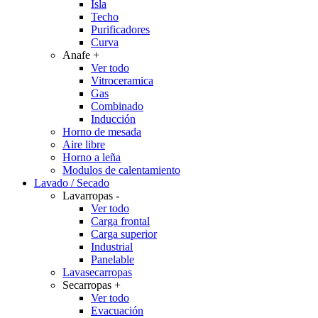
Isla
Techo
Purificadores
Curva
Anafe
+
Ver todo
Vitroceramica
Gas
Combinado
Inducción
Horno de mesada
Aire libre
Horno a leña
Modulos de calentamiento
Lavado / Secado
Lavarropas
-
Ver todo
Carga frontal
Carga superior
Industrial
Panelable
Lavasecarropas
Secarropas
+
Ver todo
Evacuación